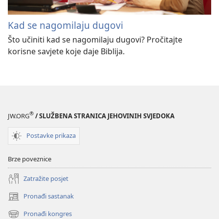
Kad se nagomilaju dugovi
Što učiniti kad se nagomilaju dugovi? Pročitajte
korisne savjete koje daje Biblija.
®
JW.ORG
/ SLUŽBENA STRANICA JEHOVINIH SVJEDOKA
Postavke prikaza
Brze poveznice
Zatražite posjet
Pronađi sastanak
(otvara
se
Pronađi kongres
(otvara