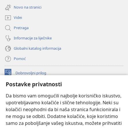
novi
se
prozor)
Novo na stranici
novi
prozor)
Videi
Pretraga
Informacije za liječnike
Globalni katalog informacija
Pomoć
Dobrovoljni prilog
(otvara
se
Postavke privatnosti
novi
INTERNETSKA BIBLIOTEKA Watchtower
(otvara
prozor)
Da bismo vam omogućili najbolje korisničko iskustvo,
se
®
JW Hub
upotrebljavamo kolačiće i slične tehnologije. Neki su
novi
(otvara
prozor)
kolačići neophodni da bi naša stranica funkcionirala i
se
®
JW Library
novi
ne mogu se odbiti. Dodatne kolačiće, koje koristimo
prozor)
samo za poboljšanje vašeg iskustva, možete prihvatiti
Watchtower Library