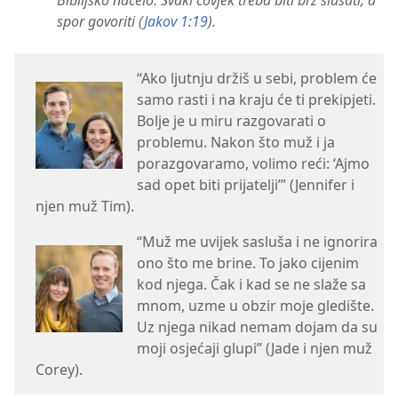
Biblijsko načelo: Svaki čovjek treba biti brz slušati, a
spor govoriti (
Jakov 1:19
).
“Ako ljutnju držiš u sebi, problem će
samo rasti i na kraju će ti prekipjeti.
Bolje je u miru razgovarati o
problemu. Nakon što muž i ja
porazgovaramo, volimo reći: ‘Ajmo
sad opet biti prijatelji’” (Jennifer i
njen muž Tim).
“Muž me uvijek sasluša i ne ignorira
ono što me brine. To jako cijenim
kod njega. Čak i kad se ne slaže sa
mnom, uzme u obzir moje gledište.
Uz njega nikad nemam dojam da su
moji osjećaji glupi” (Jade i njen muž
Corey).