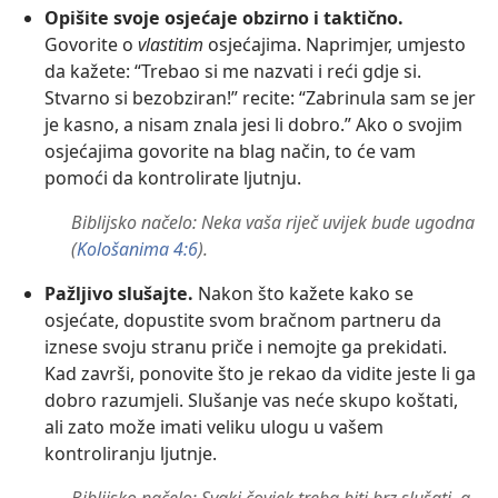
Opišite svoje osjećaje obzirno i taktično.
Govorite o
vlastitim
osjećajima. Naprimjer, umjesto
da kažete: “Trebao si me nazvati i reći gdje si.
Stvarno si bezobziran!” recite: “Zabrinula sam se jer
je kasno, a nisam znala jesi li dobro.” Ako o svojim
osjećajima govorite na blag način, to će vam
pomoći da kontrolirate ljutnju.
Biblijsko načelo: Neka vaša riječ uvijek bude ugodna
(
Kološanima 4:6
).
Pažljivo slušajte.
Nakon što kažete kako se
osjećate, dopustite svom bračnom partneru da
iznese svoju stranu priče i nemojte ga prekidati.
Kad završi, ponovite što je rekao da vidite jeste li ga
dobro razumjeli. Slušanje vas neće skupo koštati,
ali zato može imati veliku ulogu u vašem
kontroliranju ljutnje.