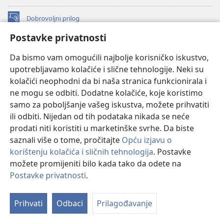
Dobrovoljni prilog
(otvara
se
Postavke privatnosti
novi
INTERNETSKA BIBLIOTEKA Watchtower
(otvara
prozor)
Da bismo vam omogućili najbolje korisničko iskustvo,
se
®
JW Hub
upotrebljavamo kolačiće i slične tehnologije. Neki su
novi
(otvara
prozor)
kolačići neophodni da bi naša stranica funkcionirala i
se
®
JW Library
novi
ne mogu se odbiti. Dodatne kolačiće, koje koristimo
prozor)
samo za poboljšanje vašeg iskustva, možete prihvatiti
Watchtower Library
ili odbiti. Nijedan od tih podataka nikada se neće
prodati niti koristiti u marketinške svrhe. Da biste
saznali više o tome, pročitajte
Opću izjavu o
korištenju kolačića i sličnih tehnologija
. Postavke
možete promijeniti bilo kada tako da odete na
Copyright
© 2026 Watch Tower Bible and Tract Society of Pennsylvania.
UVJETI KORIŠTENJA
|
IZJAVA O PRIVATNOSTI
|
POSTAVKE
Postavke privatnosti
.
PRIVATNOSTI
Prihvati
Odbaci
Prilagođavanje