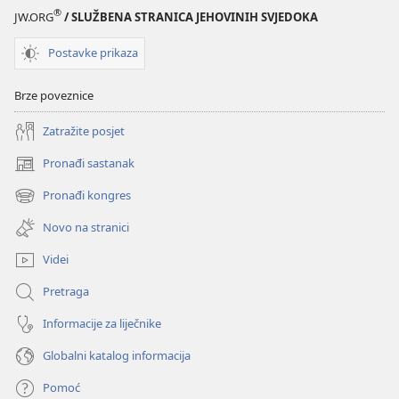
®
JW.ORG
/ SLUŽBENA STRANICA JEHOVINIH SVJEDOKA
Postavke prikaza
Brze poveznice
Zatražite posjet
Pronađi sastanak
(otvara
se
Pronađi kongres
(otvara
novi
se
prozor)
Novo na stranici
novi
prozor)
Videi
Pretraga
Informacije za liječnike
Globalni katalog informacija
Pomoć