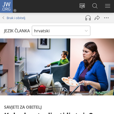
JW.ORG
Prijava
(otvara
Promijeni
JW.ORG
PO
se
jezik
|
IZ
Brak i obitelj
novi
Pretraga
prozor)
JEZIK ČLANKA
SAVJETI ZA OBITELJ