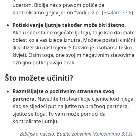
udarom. Biblija nas s pravom potiče da
kontroliramo gnjev jer on “vodi u zlo” (
Psalam 37:8
).
Potiskivanje ljutnje također može biti štetno.
Ako u sebi stalno osjećate ljutnju, to je kao da imate
bolest koja vas izjeda iznutra. Možete postati cinični
ili kritizerski nastrojeni. S takvim je osobama teško
živjeti. Osim toga, one svojim negativnim stavovima
ozbiljno potkopavaju brak.
Što možete učiniti?
Razmišljajte o pozitivnim stranama svog
partnera.
Navedite tri stvari koje cijenite kod njega.
Kad se sljedeći put naljutite na bračnog partnera,
sjetite se toga. To vam može pomoći da
kontrolirate ljutnju.
Biblijsko načelo: Budite zahvalni! (
Kološanima 3:15
).