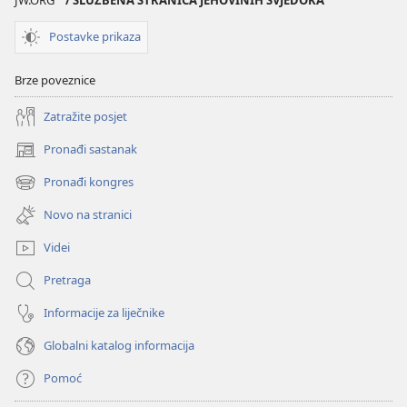
Postavke prikaza
Brze poveznice
Zatražite posjet
Pronađi sastanak
(otvara
se
Pronađi kongres
(otvara
novi
se
prozor)
Novo na stranici
novi
prozor)
Videi
Pretraga
Informacije za liječnike
Globalni katalog informacija
Pomoć