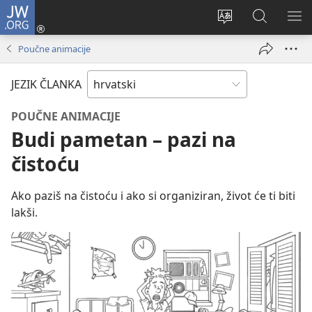
JW.ORG
Prijava
(otvara
Promijeni
JW.ORG
PO
se
jezik
|
IZ
Poučne animacije
novi
Pretraga
prozor)
JEZIK ČLANKA
POUČNE ANIMACIJE
Budi pametan – pazi na
čistoću
Ako paziš na čistoću i ako si organiziran, život će ti biti
lakši.