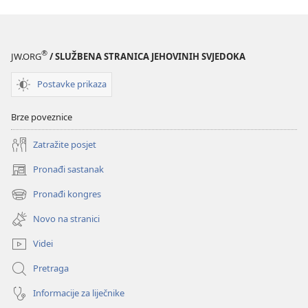
®
JW.ORG
/ SLUŽBENA STRANICA JEHOVINIH SVJEDOKA
Postavke prikaza
Brze poveznice
Zatražite posjet
Pronađi sastanak
(otvara
se
Pronađi kongres
(otvara
novi
se
prozor)
Novo na stranici
novi
prozor)
Videi
Pretraga
Informacije za liječnike