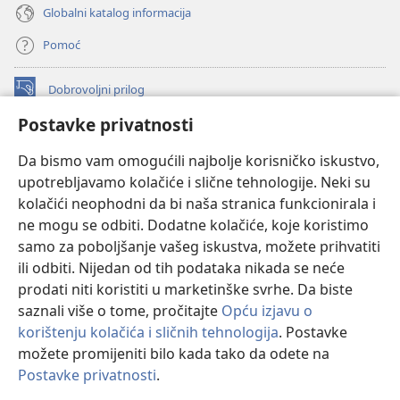
Globalni katalog informacija
Pomoć
Dobrovoljni prilog
(otvara
se
Postavke privatnosti
novi
INTERNETSKA BIBLIOTEKA Watchtower
(otvara
prozor)
Da bismo vam omogućili najbolje korisničko iskustvo,
se
®
JW Hub
upotrebljavamo kolačiće i slične tehnologije. Neki su
novi
(otvara
prozor)
kolačići neophodni da bi naša stranica funkcionirala i
se
®
JW Library
novi
ne mogu se odbiti. Dodatne kolačiće, koje koristimo
prozor)
samo za poboljšanje vašeg iskustva, možete prihvatiti
Watchtower Library
ili odbiti. Nijedan od tih podataka nikada se neće
prodati niti koristiti u marketinške svrhe. Da biste
saznali više o tome, pročitajte
Opću izjavu o
korištenju kolačića i sličnih tehnologija
. Postavke
možete promijeniti bilo kada tako da odete na
Copyright
© 2026 Watch Tower Bible and Tract Society of Pennsylvania.
UVJETI KORIŠTENJA
|
IZJAVA O PRIVATNOSTI
|
POSTAVKE
Postavke privatnosti
.
PRIVATNOSTI