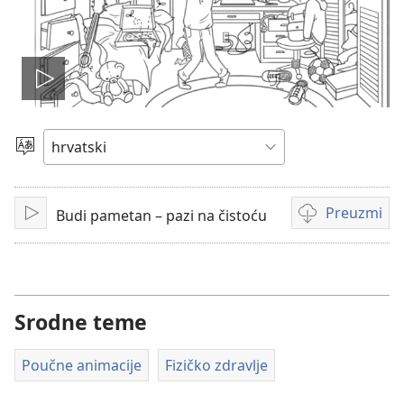
Pokreni
video
Jezik
Preuzmi
Budi pametan – pazi na čistoću
Pokreni
Postavke
za
preuzimanje
videosadržaja
Srodne teme
Poučne animacije
Fizičko zdravlje