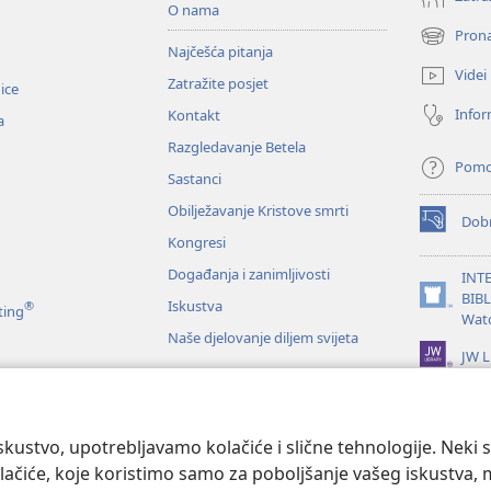
O nama
Prona
(otvara
Najčešća pitanja
se
Videi
Zatražite posjet
novi
nice
prozor)
Infor
Kontakt
a
Razgledavanje Betela
Pom
Sastanci
Obilježavanje Kristove smrti
Dobr
(otvara
Kongresi
se
novi
Događanja i zanimljivosti
INT
prozor)
BIB
Iskustva
®
(otvara
ting
Wat
se
Naše djelovanje diljem svijeta
novi
JW L
prozor)
je Biblije
kustvo, upotrebljavamo kolačiće i slične tehnologije. Neki 
ačiće, koje koristimo samo za poboljšanje vašeg iskustva, mož