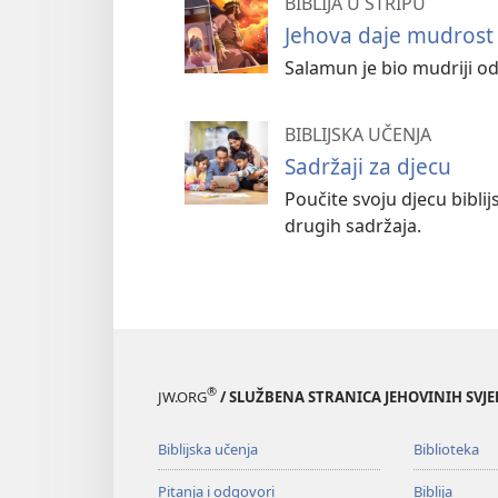
BIBLIJA U STRIPU
Jehova daje mudros
Salamun je bio mudriji od
BIBLIJSKA UČENJA
Sadržaji za djecu
Poučite svoju djecu bibli
drugih sadržaja.
®
JW.ORG
/ SLUŽBENA STRANICA JEHOVINIH SVJ
Biblijska učenja
Biblioteka
Pitanja i odgovori
Biblija