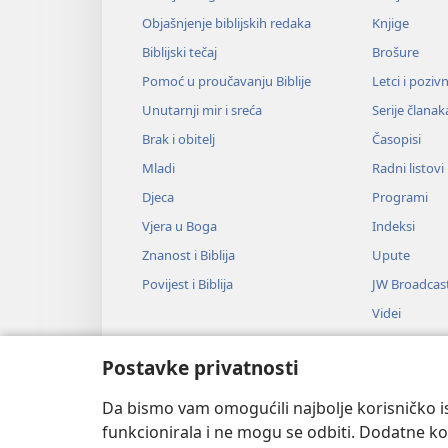
Objašnjenje biblijskih redaka
Knjige
Biblijski tečaj
Brošure
Pomoć u proučavanju Biblije
Letci i poziv
Unutarnji mir i sreća
Serije članak
Brak i obitelj
Časopisi
Mladi
Radni listovi
Djeca
Programi
Vjera u Boga
Indeksi
Znanost i Biblija
Upute
Povijest i Biblija
JW Broadcas
Videi
Glazba
Postavke privatnosti
Audiodrame
Dramsko čitan
Da bismo vam omogućili najbolje korisničko is
funkcionirala i ne mogu se odbiti. Dodatne kol