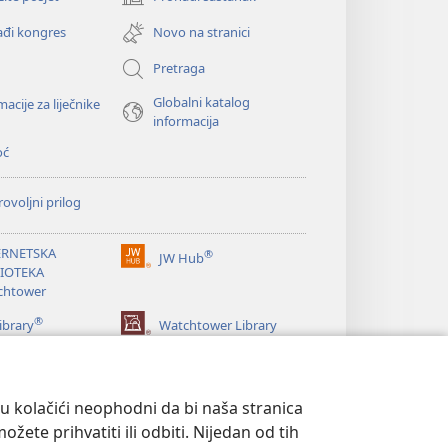
(otvara
se
đi kongres
Novo na stranici
novi
prozor)
Pretraga
Globalni katalog
macije za liječnike
informacija
oć
ovoljni prilog
ERNETSKA
®
JW Hub
(otvara
LIOTEKA
se
chtower
novi
®
prozor)
ibrary
Watchtower Library
su kolačići neophodni da bi naša stranica
ete prihvatiti ili odbiti. Nijedan od tih