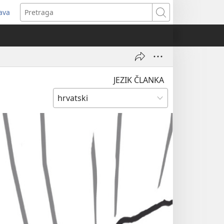
java
tvara
Pretraga
vi
ozor)
JEZIK ČLANKA