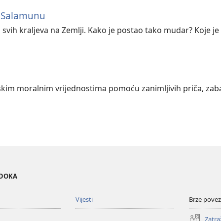
t Salamunu
 svih kraljeva na Zemlji. Kako je postao tako mudar? Koje j
jskim moralnim vrijednostima pomoću zanimljivih priča, zabav
EDOKA
Vijesti
Brze povez
Zatra