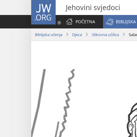
JW.ORG
Jehovini svjedoci
POČETNA
BIBLIJSKA
Biblijska učenja
Djeca
Slikovna učilica
Sala