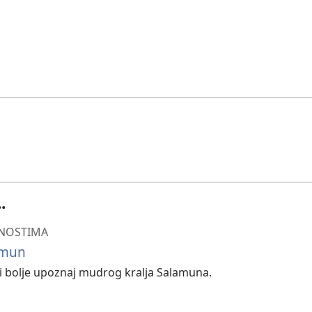
.
IČNOSTIMA
lamun
cu i bolje upoznaj mudrog kralja Salamuna.