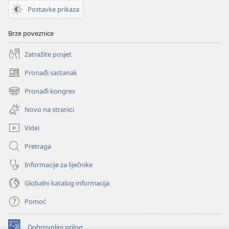
Postavke prikaza
Brze poveznice
Zatražite posjet
Pronađi sastanak
(otvara
se
Pronađi kongres
(otvara
novi
se
prozor)
Novo na stranici
novi
prozor)
Videi
Pretraga
Informacije za liječnike
Globalni katalog informacija
Pomoć
Dobrovoljni prilog