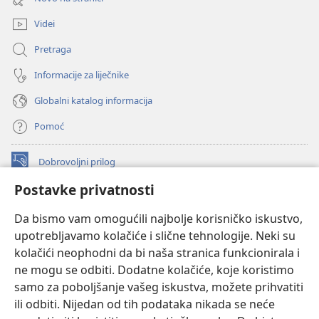
novi
prozor)
Videi
Pretraga
Informacije za liječnike
Globalni katalog informacija
Pomoć
Dobrovoljni prilog
(otvara
se
Postavke privatnosti
novi
INTERNETSKA BIBLIOTEKA Watchtower
(otvara
prozor)
Da bismo vam omogućili najbolje korisničko iskustvo,
se
®
JW Hub
upotrebljavamo kolačiće i slične tehnologije. Neki su
novi
(otvara
prozor)
kolačići neophodni da bi naša stranica funkcionirala i
se
®
JW Library
novi
ne mogu se odbiti. Dodatne kolačiće, koje koristimo
prozor)
samo za poboljšanje vašeg iskustva, možete prihvatiti
Watchtower Library
ili odbiti. Nijedan od tih podataka nikada se neće