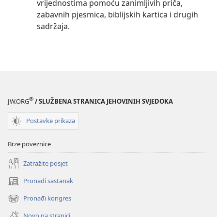
vrijednostima pomoću zanimljivih priča,
zabavnih pjesmica, biblijskih kartica i drugih
sadržaja.
®
JW.ORG
/ SLUŽBENA STRANICA JEHOVINIH SVJEDOKA
Postavke prikaza
Brze poveznice
Zatražite posjet
Pronađi sastanak
(otvara
se
Pronađi kongres
(otvara
novi
se
prozor)
Novo na stranici