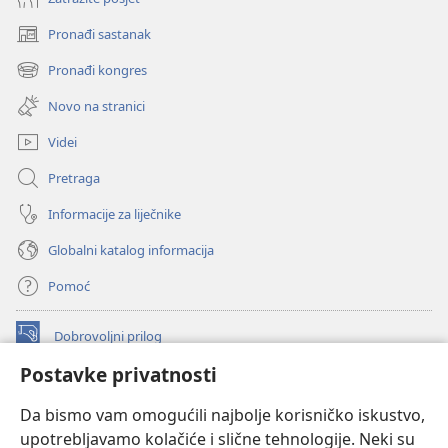
Pronađi sastanak
(otvara
se
Pronađi kongres
(otvara
novi
se
prozor)
Novo na stranici
novi
prozor)
Videi
Pretraga
Informacije za liječnike
Globalni katalog informacija
Pomoć
Dobrovoljni prilog
(otvara
se
Postavke privatnosti
novi
INTERNETSKA BIBLIOTEKA Watchtower
(otvara
prozor)
Da bismo vam omogućili najbolje korisničko iskustvo,
se
®
JW Hub
upotrebljavamo kolačiće i slične tehnologije. Neki su
novi
(otvara