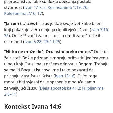
proročanstva. Tako su Božja obećanja postala
stvarnost (
Ivan 1:17;
2. Korinćanima 1:19, 20;
Kološanima 2:16, 17
).
“Ja sam (...) život.”
Isus je dao svoj život kako bi oni
koji pokazuju vjeru u njega dobili vječni život (
Ivan 3:16,
36
). On je “život” i za one koji su umrli zato što će ih
uskrsnuti (
Ivan 5:28, 29;
11:25
).
“Nitko ne može doći Ocu osim preko mene.”
Oni koji
žele steći Božje priznanje moraju prihvatiti jedinstvenu
ulogu koju Isus ima u našem odnosu s Bogom. Trebaju
se moliti Bogu u Isusovo ime i tako pokazati da
priznaju vlast Isusa Krista (
Ivan 15:16
). Osim toga,
moraju biti svjesni da je spasenje moguće samo
zahvaljujući Isusu (
Djela apostolska 4:12;
Filipljanima
2:8–11
).
Kontekst Ivana 14:6