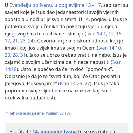
U
Evanđelju po Ivanu, u poglavljima 13 – 17
, zapisani su
savjeti koje je Isus dao jedanaestorici svojih vjernih
apostola u noći prije svoje smrti. U 14. poglavlju Isus je
potaknuo svoje učenike da pokazuju vjeru u njega i
njegovog Oca te da ih vole i slušaju (
Ivan 14:1,
12,
15–
17,
21,
23, 24
). Govorio im je o bliskom odnosu koji je
imao i koji još uvijek ima sa svojim Ocem (
Ivan 14:10,
20,
28,
31
). Iako se ubrzo trebao vratiti na nebo, Isus je
zajamčio svojim učenicima da ih neće napustiti (
Ivan
14:18
). Usto je obećao da će im doći “pomoćnik”.
Objasnio je da je to “sveti duh, koji će Otac poslati u
[njegovo, Isusovo] ime” (
Ivan 14:25–27
). Isus je tako
pripremio svoje sljedbenike na izazove koji su ih
očekivali u budućnosti.
Jehova je Božje ime
(
Psalam 83:18
).
a
Pročitajte
14. poglavlje Ivana
te se osvrnite na