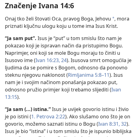
Značenje Ivana 14:6
Onaj tko želi štovati Oca, pravog Boga, Jehovu
, mora
a
priznati ključnu ulogu koju u tome ima Isus Krist.
“Ja sam put”.
Isus je “put” u tom smislu što nam je
pokazao koji je ispravan način da pristupimo Bogu.
Naprimjer, oni koji se mole Bogu moraju to činiti u
Isusovo ime (
Ivan 16:23, 24
). Isusova smrt omogućila je
ljudima da se pomire s Bogom, odnosno da ponovno
steknu njegovu naklonost (
Rimljanima 5:8–11
). Isus
nam je i svojim načinom ponašanja pokazao put,
odnosno pružio primjer koji trebamo slijediti (
Ivan
13:15
).
“Ja sam (...) istina.”
Isus je uvijek govorio istinu i živio
je po istini (
1. Petrova 2:22
). Ako slušamo ono što je on
govorio, možemo saznati istinu o Bogu (
Ivan 8:31, 32
).
Isus je bio “istina” i u tom smislu što je ispunio biblijska