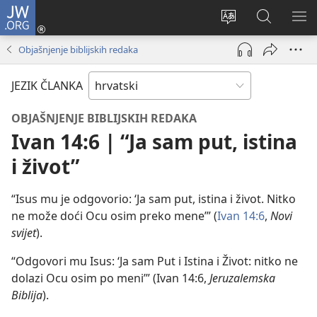
JW.ORG
Prijava
(otvara
Promijeni
JW.ORG
PO
se
jezik
|
IZ
Objašnjenje biblijskih redaka
novi
Pretraga
prozor)
JEZIK ČLANKA
OBJAŠNJENJE BIBLIJSKIH REDAKA
Ivan 14:6 | “Ja sam put, istina
i život”
“Isus mu je odgovorio: ‘Ja sam put, istina i život. Nitko
ne može doći Ocu osim preko mene’” (
Ivan 14:6
,
Novi
svijet
).
“Odgovori mu Isus: ‘Ja sam Put i Istina i Život: nitko ne
dolazi Ocu osim po meni’” (Ivan 14:6,
Jeruzalemska
Biblija
).