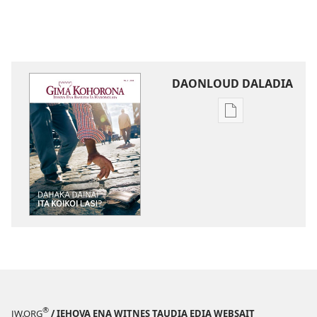
DAONLOUD DALADIA
Pablikeisen
oi
daonloud
ena
options
GIMA
KOHORONA
Dahaka
Dainai
Ita
Koikoi
Lasi?
®
JW.ORG
/ IEHOVA ENA WITNES TAUDIA EDIA WEBSAIT