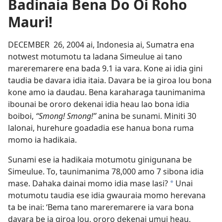
Badinaia Bena Do Oi Roho
Mauri!
DECEMBER 26, 2004 ai, Indonesia ai, Sumatra ena
notwest motumotu ta ladana Simeulue ai tano
mareremarere ena bada 9.1 ia vara. Kone ai idia gini
taudia be davara idia itaia. Davara be ia giroa lou bona
kone amo ia daudau. Bena karaharaga taunimanima
ibounai be ororo dekenai idia heau lao bona idia
boiboi,
“Smong! Smong!”
anina be sunami. Miniti 30
lalonai, hurehure goadadia ese hanua bona ruma
momo ia hadikaia.
Sunami ese ia hadikaia motumotu ginigunana be
Simeulue. To, taunimanima 78,000 amo 7 sibona idia
mase. Dahaka dainai momo idia mase lasi?
Unai
a
motumotu taudia ese idia gwauraia momo herevana
ta be inai: ‘Bema tano mareremarere ia vara bona
davara be ia giroa lou, ororo dekenai umui heau,