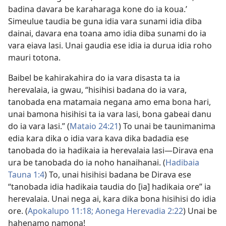
badina davara be karaharaga kone do ia koua.’
Simeulue taudia be guna idia vara sunami idia diba
dainai, davara ena toana amo idia diba sunami do ia
vara eiava lasi. Unai gaudia ese idia ia durua idia roho
mauri totona.
Baibel be kahirakahira do ia vara disasta ta ia
herevalaia, ia gwau, “hisihisi badana do ia vara,
tanobada ena matamaia negana amo ema bona hari,
unai bamona hisihisi ta ia vara lasi, bona gabeai danu
do ia vara lasi.” (
Mataio 24:21
) To unai be taunimanima
edia kara dika o idia vara kava dika badadia ese
tanobada do ia hadikaia ia herevalaia lasi​—Dirava ena
ura be tanobada do ia noho hanaihanai. (
Hadibaia
Tauna 1:4
) To, unai hisihisi badana be Dirava ese
“tanobada idia hadikaia taudia do [ia] hadikaia ore” ia
herevalaia. Unai nega ai, kara dika bona hisihisi do idia
ore. (
Apokalupo 11:18;
Aonega Herevadia 2:22
) Unai be
hahenamo namona!