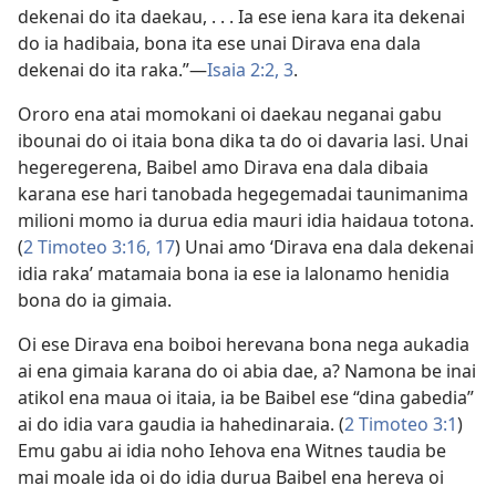
dekenai do ita daekau, . . . Ia ese iena kara ita dekenai
do ia hadibaia, bona ita ese unai Dirava ena dala
dekenai do ita raka.”​—⁠
Isaia 2:2, 3
.
Ororo ena atai momokani oi daekau neganai gabu
ibounai do oi itaia bona dika ta do oi davaria lasi. Unai
hegeregerena, Baibel amo Dirava ena dala dibaia
karana ese hari tanobada hegegemadai taunimanima
milioni momo ia durua edia mauri idia haidaua totona.
(
2 Timoteo 3:16, 17
) Unai amo ‘Dirava ena dala dekenai
idia raka’ matamaia bona ia ese ia lalonamo henidia
bona do ia gimaia.
Oi ese Dirava ena boiboi herevana bona nega aukadia
ai ena gimaia karana do oi abia dae, a? Namona be inai
atikol ena maua oi itaia, ia be Baibel ese “dina gabedia”
ai do idia vara gaudia ia hahedinaraia. (
2 Timoteo 3:1
)
Emu gabu ai idia noho Iehova ena Witnes taudia be
mai moale ida oi do idia durua Baibel ena hereva oi