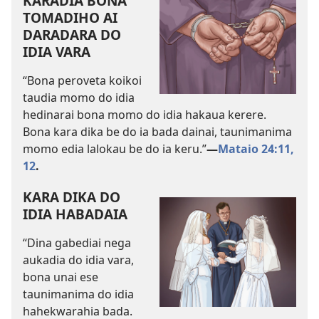
KARADIA BONA
TOMADIHO AI
DARADARA DO
IDIA VARA
“Bona peroveta koikoi
taudia momo do idia
hedinarai bona momo do idia hakaua kerere.
Bona kara dika be do ia bada dainai, taunimanima
momo edia lalokau be do ia keru.”​
—
Mataio 24:11,
12
.
KARA DIKA DO
IDIA HABADAIA
“Dina gabediai nega
aukadia do idia vara,
bona unai ese
taunimanima do idia
hahekwarahia bada.