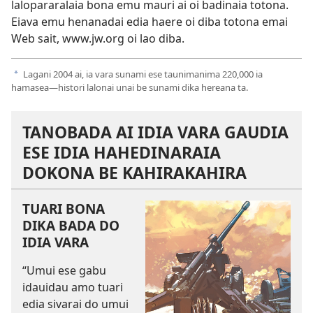
lalopararalaia bona emu mauri ai oi badinaia totona.
Eiava emu henanadai edia haere oi diba totona emai
Web sait, www.jw.org oi lao diba.
Lagani 2004 ai, ia vara sunami ese taunimanima 220,000 ia
a
hamasea​—histori lalonai unai be sunami dika hereana ta.
TANOBADA AI IDIA VARA GAUDIA
ESE IDIA HAHEDINARAIA
DOKONA BE KAHIRAKAHIRA
TUARI BONA
DIKA BADA DO
IDIA VARA
“Umui ese gabu
idauidau amo tuari
edia sivarai do umui