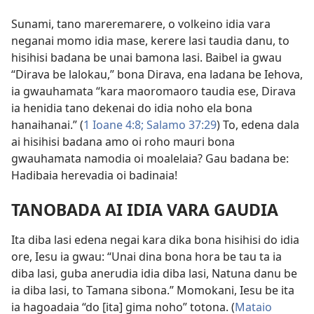
Sunami, tano mareremarere, o volkeino idia vara
neganai momo idia mase, kerere lasi taudia danu, to
hisihisi badana be unai bamona lasi. Baibel ia gwau
“Dirava be lalokau,” bona Dirava, ena ladana be Iehova,
ia gwauhamata “kara maoromaoro taudia ese, Dirava
ia henidia tano dekenai do idia noho ela bona
hanaihanai.” (
1 Ioane 4:8;
Salamo 37:29
) To, edena dala
ai hisihisi badana amo oi roho mauri bona
gwauhamata namodia oi moalelaia? Gau badana be:
Hadibaia herevadia oi badinaia!
TANOBADA AI IDIA VARA GAUDIA
Ita diba lasi edena negai kara dika bona hisihisi do idia
ore, Iesu ia gwau: “Unai dina bona hora be tau ta ia
diba lasi, guba anerudia idia diba lasi, Natuna danu be
ia diba lasi, to Tamana sibona.” Momokani, Iesu be ita
ia hagoadaia “do [ita] gima noho” totona. (
Mataio