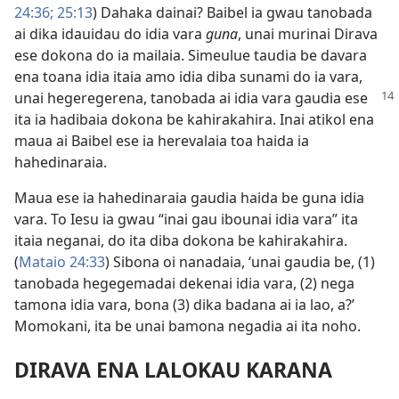
24:36;
25:13
) Dahaka dainai? Baibel ia gwau tanobada
ai dika idauidau do idia vara
guna
, unai murinai Dirava
ese dokona do ia mailaia. Simeulue taudia be davara
ena toana idia itaia amo idia diba sunami do ia vara,
unai
hegeregerena, tanobada ai idia vara gaudia ese
ita ia hadibaia dokona be kahirakahira. Inai atikol ena
maua ai Baibel ese ia herevalaia toa haida ia
hahedinaraia.
Maua ese ia hahedinaraia gaudia haida be guna idia
vara. To Iesu ia gwau “inai gau ibounai idia vara” ita
itaia neganai, do ita diba dokona be kahirakahira.
(
Mataio 24:33
) Sibona oi nanadaia, ‘unai gaudia be, (1)
tanobada hegegemadai dekenai idia vara, (2) nega
tamona idia vara, bona (3) dika badana ai ia lao, a?’
Momokani, ita be unai bamona negadia ai ita noho.
DIRAVA ENA LALOKAU KARANA