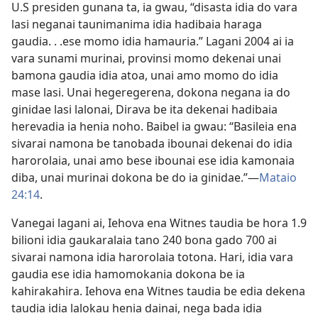
U.S presiden gunana ta, ia gwau, “disasta idia do vara
lasi neganai taunimanima idia hadibaia haraga
gaudia. . .ese momo idia hamauria.” Lagani 2004 ai ia
vara sunami murinai, provinsi momo dekenai unai
bamona gaudia idia atoa, unai amo momo do idia
mase lasi. Unai hegeregerena, dokona negana ia do
ginidae lasi lalonai, Dirava be ita dekenai hadibaia
herevadia ia henia noho. Baibel ia gwau: “Basileia ena
sivarai namona be tanobada ibounai dekenai do idia
harorolaia, unai amo bese ibounai ese idia kamonaia
diba, unai murinai dokona be do ia ginidae.”​—
Mataio
24:14
.
Vanegai lagani ai, Iehova ena Witnes taudia be hora 1.9
bilioni idia gaukaralaia tano 240 bona gado 700 ai
sivarai namona idia harorolaia totona. Hari, idia vara
gaudia ese idia hamomokania dokona be ia
kahirakahira. Iehova ena Witnes taudia be edia dekena
taudia idia lalokau henia dainai, nega bada idia