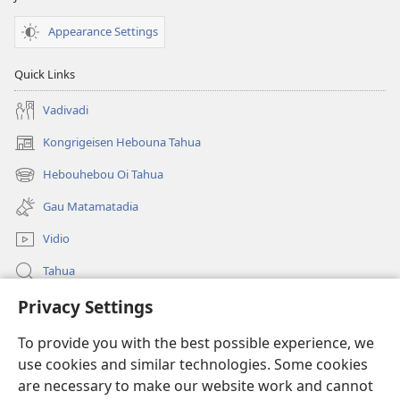
Appearance Settings
Quick Links
Vadivadi
Kongrigeisen Hebouna Tahua
(uindo
matamata
Hebouhebou Oi Tahua
(uindo
do
matamata
ia
Gau Matamatadia
do
kehoa)
ia
Vidio
kehoa)
Tahua
Privacy Settings
Heduru
To provide you with the best possible experience, we
Doneisen
(uindo
use cookies and similar technologies. Some cookies
matamata
are necessary to make our website work and cannot
do
Gima Kohorona INTANET LAIBRI™