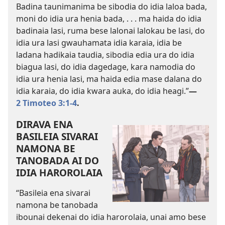
Badina taunimanima be sibodia do idia laloa bada,
moni do idia ura henia bada, . . . ma haida do idia
badinaia lasi, ruma bese lalonai lalokau be lasi, do
idia ura lasi gwauhamata idia karaia, idia be
ladana hadikaia taudia, sibodia edia ura do idia
biagua lasi, do idia dagedage, kara namodia do
idia ura henia lasi, ma haida edia mase dalana do
idia karaia, do idia kwara auka, do idia heagi.”​
—
2 Timoteo 3:1-4
.
DIRAVA ENA
BASILEIA SIVARAI
NAMONA BE
TANOBADA AI DO
IDIA HAROROLAIA
“Basileia ena sivarai
namona be tanobada
ibounai dekenai do idia harorolaia, unai amo bese