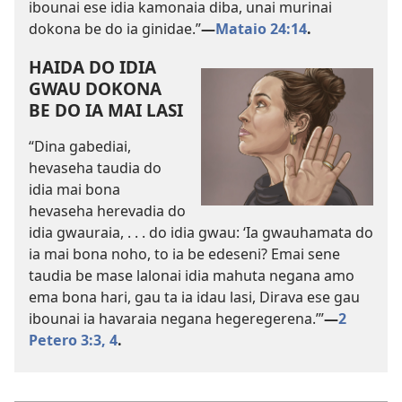
ibounai ese idia kamonaia diba, unai murinai
dokona be do ia ginidae.”​
—
Mataio 24:14
.
HAIDA DO IDIA
GWAU DOKONA
BE DO IA MAI LASI
“Dina gabediai,
hevaseha taudia do
idia mai bona
hevaseha herevadia do
idia gwauraia, . . . do idia gwau: ‘Ia gwauhamata do
ia mai bona noho, to ia be edeseni? Emai sene
taudia be mase lalonai idia mahuta negana amo
ema bona hari, gau ta ia idau lasi, Dirava ese gau
ibounai ia havaraia negana hegeregerena.’”​
—
2
Petero 3:3, 4
.