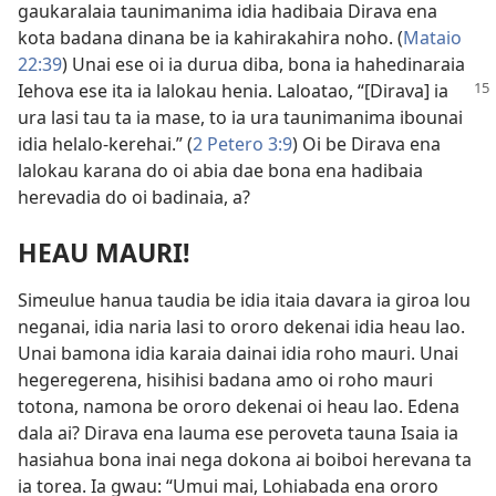
gaukaralaia taunimanima idia hadibaia Dirava ena
kota badana dinana be ia kahirakahira noho. (
Mataio
22:39
) Unai ese oi ia durua diba, bona ia hahedinaraia
Iehova ese ita ia lalokau henia. Laloatao,
“[Dirava] ia
ura lasi tau ta ia mase, to ia ura taunimanima ibounai
idia helalo-kerehai.” (
2 Petero 3:9
) Oi be Dirava ena
lalokau karana do oi abia dae bona ena hadibaia
herevadia do oi badinaia, a?
HEAU MAURI!
Simeulue hanua taudia be idia itaia davara ia giroa lou
neganai, idia naria lasi to ororo dekenai idia heau lao.
Unai bamona idia karaia dainai idia roho mauri. Unai
hegeregerena, hisihisi badana amo oi roho mauri
totona, namona be ororo dekenai oi heau lao. Edena
dala ai? Dirava ena lauma ese peroveta tauna Isaia ia
hasiahua bona inai nega dokona ai boiboi herevana ta
ia torea. Ia gwau: “Umui mai, Lohiabada ena ororo