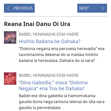
PREVIOUS
NEXT
Reana Inai Danu Oi Ura
BAIBEL HENANADAI EDIA HAERE
Hisihisi Badana be Dahaka?
“Dokona negana ena peroveta herevadia” ese
taunimanima dekenai do ia mailaia hisihisi
badana ia herevalaia. Dahaka do ia vara?
BAIBEL HENANADAI EDIA HAERE
“Dina Gabedia,” eiava “Dokona
Negana” ena Toa be Dahaka?
Baibel ese dina gabedia ia hamomokania
gaudia bona nega tamona lalonai do idia vara
gaudia ia perovetalaia.