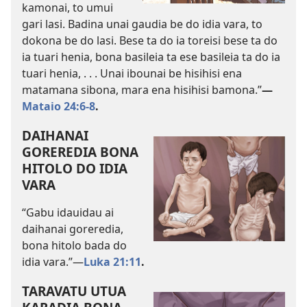
kamonai, to umui
gari lasi. Badina unai gaudia be do idia vara, to
dokona be do lasi. Bese ta do ia toreisi bese ta do
ia tuari henia, bona basileia ta ese basileia ta do ia
tuari henia, . . . Unai ibounai be hisihisi ena
matamana sibona, mara ena hisihisi bamona.”​
—
Mataio 24:6-8
.
DAIHANAI
GOREREDIA BONA
HITOLO DO IDIA
VARA
“Gabu idauidau ai
daihanai goreredia,
bona hitolo bada do
idia vara.”​—
Luka 21:11
.
TARAVATU UTUA