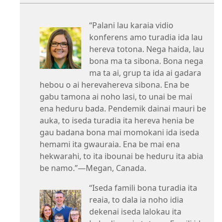
“Palani lau karaia vidio
konferens amo turadia ida lau
hereva totona. Nega haida, lau
bona ma ta sibona. Bona nega
ma ta ai, grup ta ida ai gadara
hebou o ai herevahereva sibona. Ena be
gabu tamona ai noho lasi, to unai be mai
ena heduru bada. Pendemik dainai mauri be
auka, to iseda turadia ita hereva henia be
gau badana bona mai momokani ida iseda
hemami ita gwauraia. Ena be mai ena
hekwarahi, to ita ibounai be heduru ita abia
be namo.”​—Megan, Canada.
“Iseda famili bona turadia ita
reaia, to dala ia noho idia
dekenai iseda lalokau ita