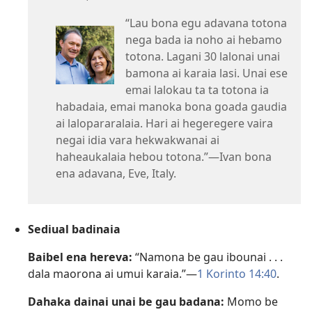
“Lau bona egu adavana totona
nega bada ia noho ai hebamo
totona. Lagani 30 lalonai unai
bamona ai karaia lasi. Unai ese
emai lalokau ta ta totona ia
habadaia, emai manoka bona goada gaudia
ai lalopararalaia. Hari ai hegeregere vaira
negai idia vara hekwakwanai ai
haheaukalaia hebou totona.”​—Ivan bona
ena adavana, Eve, Italy.
Sediual badinaia
Baibel ena hereva:
“Namona be gau ibounai . . .
dala maorona ai umui karaia.”​—
1 Korinto 14:40
.
Dahaka dainai unai be gau badana:
Momo be