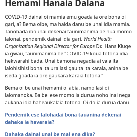
Hemami Hanaia Dalana
COVID-19 dainai oi mamia emu goada ia ore bona oi
gari, a? Bema oibe, ma haida danu be unai idia mamia.
Tanobada ibounai dekenai taunimanima be hua momo
lalonai, pendemik dainai idia gari.
World Health
Organization Regional Director for Europe
Dr. Hans Kluge
ia gwau, taunimanima be “COVID-19 koua totona idia
hekwarahi bada. Unai bamona negadia ai vaia ita
lalohisihisi bona ita ura lasi gau ta ita karaia, anina be
iseda goada ia ore gaukara karaia totona.”
Bema oi be unai hemami oi abia, namo lasi oi
lalomanoka. Baibel ese momo ia durua noho inai nega
aukana idia haheaukalaia totona. Oi do ia durua danu.
Pendemik ese lalohadai bona tauanina dekenai
dahaka ia havaraia?
Dahaka dainai unai be mai ena dika?