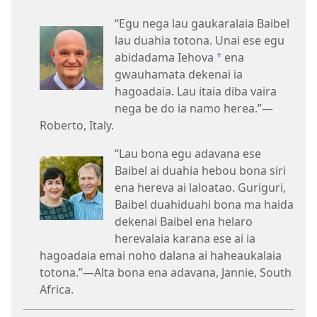
“Egu nega lau gaukaralaia Baibel
lau duahia totona. Unai ese egu
abidadama Iehova
ena
a
gwauhamata dekenai ia
hagoadaia. Lau itaia diba vaira
nega be do ia namo herea.”​—
Roberto, Italy.
“Lau bona egu adavana ese
Baibel ai duahia hebou bona siri
ena hereva ai laloatao. Guriguri,
Baibel duahiduahi bona ma haida
dekenai Baibel ena helaro
herevalaia karana ese ai ia
hagoadaia emai noho dalana ai haheaukalaia
totona.”​—Alta bona ena adavana, Jannie, South
Africa.