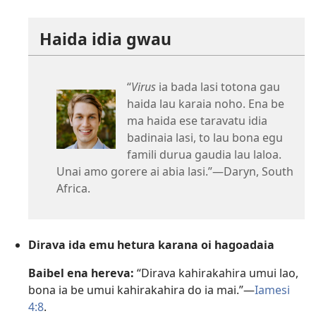
Haida idia gwau
“
Virus
ia bada lasi totona gau
haida lau karaia noho. Ena be
ma haida ese taravatu idia
badinaia lasi, to lau bona egu
famili durua gaudia lau laloa.
Unai amo gorere ai abia lasi.”​—Daryn, South
Africa.
Dirava ida emu hetura karana oi hagoadaia
Baibel ena hereva:
“Dirava kahirakahira umui lao,
bona ia be umui kahirakahira do ia mai.”​—
Iamesi
4:8
.