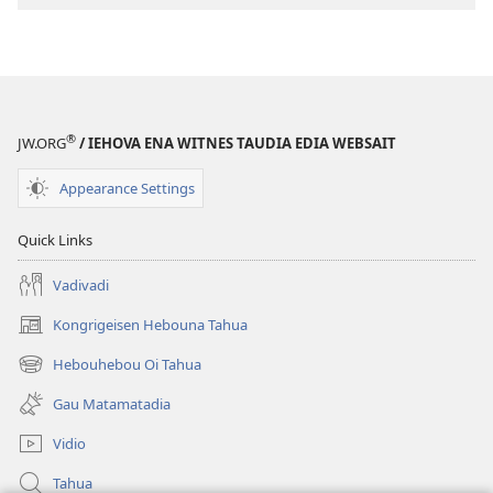
Haida
®
JW.ORG
/ IEHOVA ENA WITNES TAUDIA EDIA WEBSAIT
Appearance Settings
Quick Links
Vadivadi
Kongrigeisen Hebouna Tahua
(uindo
matamata
Hebouhebou Oi Tahua
(uindo
do
matamata
ia
Gau Matamatadia
do
kehoa)
ia
Vidio
kehoa)
Tahua