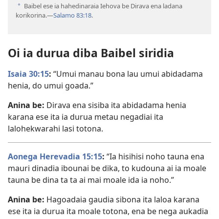
Baibel ese ia hahedinaraia Iehova be Dirava ena ladana
a
korikorina.​—
Salamo 83:18
.
Oi ia durua diba Baibel siridia
Isaia 30:15
:
“Umui manau bona lau umui abidadama
henia, do umui goada.”
Anina be:
Dirava ena sisiba ita abidadama henia
karana ese ita ia durua metau negadiai ita
lalohekwarahi lasi totona.
Aonega Herevadia 15:15
:
“Ia hisihisi noho tauna ena
mauri dinadia ibounai be dika, to kudouna ai ia moale
tauna be dina ta ta ai mai moale ida ia noho.”
Anina be:
Hagoadaia gaudia sibona ita laloa karana
ese ita ia durua ita moale totona, ena be nega aukadia