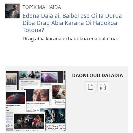
TOPIK MA HAIDA
Edena Dala ai, Baibel ese Oi Ia Durua
Diba Drag Abia Karana Oi Hadokoa
Totona?
Drag abia karana oi hadokoa ena dala foa.
DAONLOUD DALADIA
Pablikeisen
Odio
oi
daonloud
daonloud
abia
ena
hidi
options
Topik
Topik
Ma
Ma
Haida