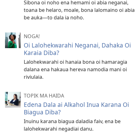
Sibona oi noho ena hemami oi abia neganai,
toana be helaro, moale, bona lalomaino oi abia
be auka​—to dala ia noho.
NOGA!
Oi Lalohekwarahi Neganai, Dahaka Oi
Karaia Diba?
Lalohekwarahi oi hanaia bona oi hamaragia
dalana ena hakaua hereva namodia mani oi
riviulaia.
TOPIK MA HAIDA
Edena Dala ai Alkahol Inua Karana Oi
Biagua Diba?
Inuinu karana biagua daladia faiv, ena be
lalohekwarahi negadiai danu.