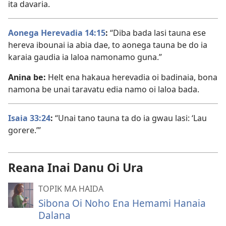
ita davaria.
Aonega Herevadia 14:15
:
“Diba bada lasi tauna ese
hereva ibounai ia abia dae, to aonega tauna be do ia
karaia gaudia ia laloa namonamo guna.”
Anina be:
Helt ena hakaua herevadia oi badinaia, bona
namona be unai taravatu edia namo oi laloa bada.
Isaia 33:24
:
“Unai tano tauna ta do ia gwau lasi: ‘Lau
gorere.’”
Reana Inai Danu Oi Ura
TOPIK MA HAIDA
Sibona Oi Noho Ena Hemami Hanaia
Dalana