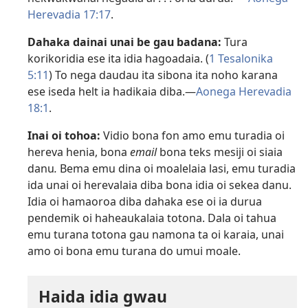
Herevadia 17:17
.
Dahaka dainai unai be gau badana:
Tura
korikoridia ese ita idia hagoadaia. (
1 Tesalonika
5:11
) To nega daudau ita sibona ita noho karana
ese iseda helt ia hadikaia diba.​—
Aonega Herevadia
18:1
.
Inai oi tohoa:
Vidio bona fon amo emu turadia oi
hereva henia, bona
email
bona teks mesiji oi siaia
danu
.
Bema emu dina oi moalelaia lasi, emu turadia
ida unai oi herevalaia diba bona idia oi sekea danu.
Idia oi hamaoroa diba dahaka ese oi ia durua
pendemik oi haheaukalaia totona. Dala oi tahua
emu turana totona gau namona ta oi karaia, unai
amo oi bona emu turana do umui moale.
Haida idia gwau