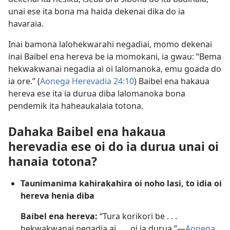
unai ese ita bona ma haida dekenai dika do ia
havaraia.
Inai bamona lalohekwarahi negadiai, momo dekenai
inai Baibel ena hereva be ia momokani, ia gwau: “Bema
hekwakwanai negadia ai oi lalomanoka, emu goada do
ia ore.” (
Aonega Herevadia 24:10
) Baibel ena hakaua
hereva ese ita ia durua diba lalomanoka bona
pendemik ita haheaukalaia totona.
Dahaka Baibel ena hakaua
herevadia ese oi do ia durua unai oi
hanaia totona?
Taunimanima kahirakahira oi noho lasi, to idia oi
hereva henia diba
Baibel ena hereva:
“Tura korikori be . . .
hekwakwanai negadia ai . . . oi ia durua.”​—
Aonega