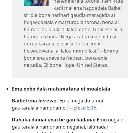
hahedinaraia totona. Famili ida
kadi mai ena hagoadaia Baibel
siridia bona harihari gaudia maragidia ai
hegaegaelaia emai turadia totona, bona ai
hamaorodia idia ai laloa noho. Unai ese ai ia
hamoalea bada! Nega ai atoa ma haida ai
durua karana ese ai ia durua emai
hekwakwanai ai laloa momo lasi.”​—Emma
bona ena adavana Nathan, bona edia
natudia, Eli bona Hope, United States.
Emu noho dala matamatana oi moalelaia
Baibel ena hereva:
“Emui nega do umui
gaukaralaia namonamo.”​—
Efeso 5:16
.
Dahaka dainai unai be gau badana:
Emu nega oi
gaukaralaia namonamo neganai, lalohadai