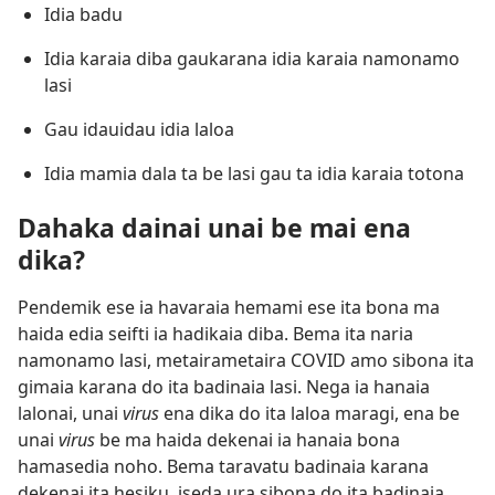
Idia badu
Idia karaia diba gaukarana idia karaia namonamo
lasi
Gau idauidau idia laloa
Idia mamia dala ta be lasi gau ta idia karaia totona
Dahaka dainai unai be mai ena
dika?
Pendemik ese ia havaraia hemami ese ita bona ma
haida edia seifti ia hadikaia diba. Bema ita naria
namonamo lasi, metairametaira COVID amo sibona ita
gimaia karana do ita badinaia lasi. Nega ia hanaia
lalonai, unai
virus
ena dika do ita laloa maragi, ena be
unai
virus
be ma haida dekenai ia hanaia bona
hamasedia noho. Bema taravatu badinaia karana
dekenai ita hesiku, iseda ura sibona do ita badinaia,