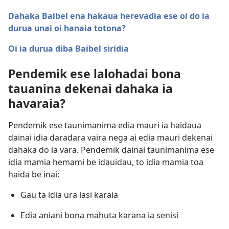
Dahaka Baibel ena hakaua herevadia ese oi do ia
durua unai oi hanaia totona?
Oi ia durua diba Baibel siridia
Pendemik ese lalohadai bona
tauanina dekenai dahaka ia
havaraia?
Pendemik ese taunimanima edia mauri ia haidaua
dainai idia daradara vaira nega ai edia mauri dekenai
dahaka do ia vara. Pendemik dainai taunimanima ese
idia mamia hemami be idauidau, to idia mamia toa
haida be inai:
Gau ta idia ura lasi karaia
Edia aniani bona mahuta karana ia senisi