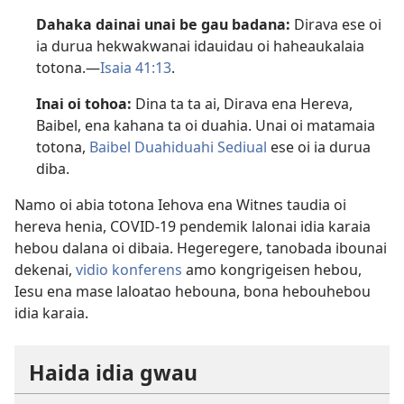
Dahaka dainai unai be gau badana:
Dirava ese oi
ia durua hekwakwanai idauidau oi haheaukalaia
totona.​—
Isaia 41:13
.
Inai oi tohoa:
Dina ta ta ai, Dirava ena Hereva,
Baibel, ena kahana ta oi duahia. Unai oi matamaia
totona,
Baibel Duahiduahi Sediual
ese oi ia durua
diba.
Namo oi abia totona Iehova ena Witnes taudia oi
hereva henia
, COVID-19 pendemik lalonai idia karaia
hebou dalana oi dibaia. Hegeregere, tanobada ibounai
dekenai,
vidio konferens
amo kongrigeisen hebou,
Iesu ena mase laloatao hebouna, bona hebouhebou
idia karaia.
Haida idia gwau