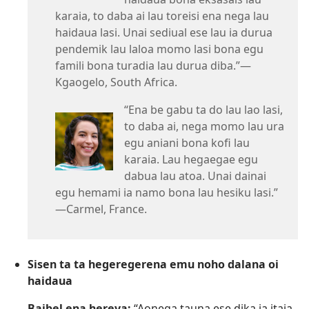
karaia, to daba ai lau toreisi ena nega lau
haidaua lasi. Unai sediual ese lau ia durua
pendemik lau laloa momo lasi bona egu
famili bona turadia lau durua diba.”​—
Kgaogelo, South Africa.
“Ena be gabu ta do lau lao lasi,
to daba ai, nega momo lau ura
egu aniani bona kofi lau
karaia. Lau hegaegae egu
dabua lau atoa. Unai dainai
egu hemami ia namo bona lau hesiku lasi.”​
—Carmel, France.
Sisen ta ta hegeregerena emu noho dalana oi
haidaua
Baibel ena hereva:
“Aonega tauna ese dika ia itaia