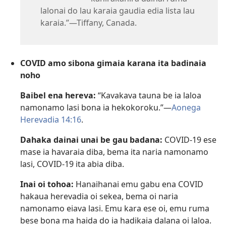
lalonai do lau karaia gaudia edia lista lau
karaia.”​—Tiffany, Canada.
COVID amo sibona gimaia karana ita badinaia
noho
Baibel ena hereva:
“Kavakava tauna be ia laloa
namonamo lasi bona ia hekokoroku.”​—
Aonega
Herevadia 14:16
.
Dahaka dainai unai be gau badana:
COVID-19 ese
mase ia havaraia diba, bema ita naria namonamo
lasi, COVID-19 ita abia diba.
Inai oi tohoa:
Hanaihanai emu gabu ena COVID
hakaua herevadia oi sekea, bema oi naria
namonamo eiava lasi. Emu kara ese oi, emu ruma
bese bona ma haida do ia hadikaia dalana oi laloa.