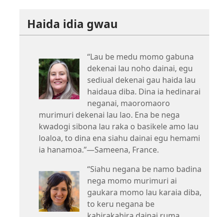
Haida idia gwau
“Lau be medu momo gabuna
dekenai lau noho dainai, egu
sediual dekenai gau haida lau
haidaua diba. Dina ia hedinarai
neganai, maoromaoro
murimuri dekenai lau lao. Ena be nega
kwadogi sibona lau raka o basikele amo lau
loaloa, to dina ena siahu dainai egu hemami
ia hanamoa.”​—Sameena, France.
“Siahu negana be namo badina
nega momo murimuri ai
gaukara momo lau karaia diba,
to keru negana be
kahirakahira dainai ruma