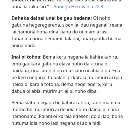
bona ia raka siri.”​—
Aonega Herevadia 22:3
.
Dahaka dainai unai be gau badana:
Oi noho
gabuna hegeregerena, sisen ia idau neganai, reana
lai namona bona dina siahu do oi mamia lasi.
Tauanina bona hemami dalanai, unai gaudia be mai
anina bada.
Inai oi tohoa:
Bema keru negana ia kahirakahira,
emu gaukara gabuna eiava noho daiutuna oi
haidaua, unai amo dina ena siahu oi abia diba. Ena
be keru negana, to palani oi karaia murimuri ai gau
haida oi karaia totona. Bema hegeregere, keru
dabua oi abia, murimuri ai oi noho diba.
Bema siahu negana be kahirakahira, taunimanima
momo be murimuri ai do idia noho dainai oi naria
namonamo. Palani oi karaia edeseni do oi lao, bona
hutuma idia noho lasi negana oi abia hidi.