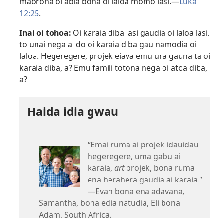
maorona oi abia bona oi laloa momo lasi.​—
Luka
12:25
.
Inai oi tohoa:
Oi karaia diba lasi gaudia oi laloa lasi,
to unai nega ai do oi karaia diba gau namodia oi
laloa. Hegeregere, projek eiava emu ura gauna ta oi
karaia diba, a? Emu famili totona nega oi atoa diba,
a?
Haida idia gwau
“Emai ruma ai projek idauidau
hegeregere, uma gabu ai
karaia,
art
projek, bona ruma
ena herahera gaudia ai karaia.”​
—Evan bona ena adavana,
Samantha, bona edia natudia, Eli bona
Adam, South Africa.