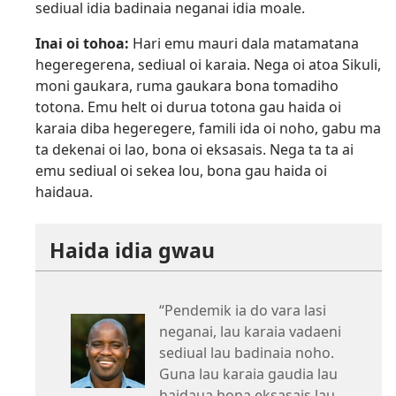
sediual idia badinaia neganai idia moale.
Inai oi tohoa:
Hari emu mauri dala matamatana
hegeregerena, sediual oi karaia. Nega oi atoa Sikuli,
moni gaukara, ruma gaukara bona tomadiho
totona. Emu helt oi durua totona gau haida oi
karaia diba hegeregere, famili ida oi noho, gabu ma
ta dekenai oi lao, bona oi eksasais. Nega ta ta ai
emu sediual oi sekea lou, bona gau haida oi
haidaua.
Haida idia gwau
“Pendemik ia do vara lasi
neganai, lau karaia vadaeni
sediual lau badinaia noho.
Guna lau karaia gaudia lau
haidaua bona eksasais lau