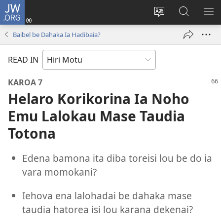
JW.ORG
Log
In
Change
JW.ORG
SH
(uindo
site
tahua
ME
Baibel be Dahaka Ia Hadibaia?
matamata
language
do
READ IN
ia
kehoa)
KAROA 7
Helaro Korikorina Ia Noho
Emu Lalokau Mase Taudia
Totona
Edena bamona ita diba toreisi lou be do ia
vara momokani?
Iehova ena lalohadai be dahaka mase
taudia hatorea isi lou karana dekenai?