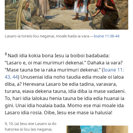
Lasaro ia toreisi lou neganai, moale bada ia vara.—
Ioane 11:38-44
8
Nadi idia kokia bona Iesu ia boiboi badabada:
“Lasaro e, oi mai murimuri dekenai.” Dahaka ia vara?
“Mase tauna be ia raka murimuri dekenai.” (
Ioane 11:​
43, 44
) Unuseniai idia noho taudia edia moale oi laloa
diba, a? Herevana Lasaro be edia tadina, varavara,
turana, eiava dekena tauna, idia diba ia mase vadaeni.
To, hari idia lalokau henia tauna be idia edia huanai ia
gini. Unai idia hoalaia bada. Momo ese mai moale ida
Lasaro idia rosia. Oibe, Iesu ese mase ia halusia!
9, 10. (a) Iesu ese Lasaro ia do
hatorea isi lou lasi neganai,