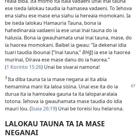
reaia diba. Ita momo ita itaia vadaeni unai inai tauna
ese iseda lalokau taudia ia hamasea vadaeni. To Iehova
ena siahu ese mase ena siahu ia hereaia momokani. Ia
be iseda lalokau Hamauria Tauna, bona ia
hahedinaraia vadaeni ia ese unai inai tauna do ia
halusia. Bona ia gwauhamata unai inai tauna, mase, do
ia haorea momokani. Baibel ia gwau: “Ia dekenai idia
tuari taudia ibounai [“inai tauna,”
BHğ
] ia ese ia haorea
murinai, Dirava ese mase danu do ia haorea.”
(
1 Korinto 15:26
) Unai be sivarai namona!
3
Ita diba tauna ta ia mase negana ai ita abia
hemamina mani
ita laloa sisina. Unai ese ita do ia
durua ita ia hamoalea gauna ta ita lalopararalaia
totona. Iehova ia gwauhamata mase taudia do idia
mauri lou. (
Isaia 26:19
) Unai be toreisi lou helarona.
LALOKAU TAUNA TA IA MASE
NEGANAI