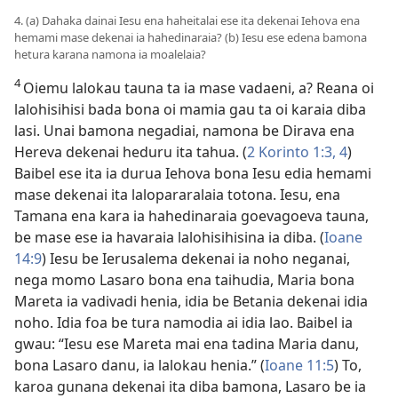
4. (a) Dahaka dainai Iesu ena haheitalai ese ita dekenai Iehova ena
hemami mase dekenai ia hahedinaraia? (b) Iesu ese edena bamona
hetura karana namona ia moalelaia?
4
Oiemu lalokau tauna ta ia mase vadaeni, a? Reana oi
lalohisihisi bada bona oi mamia gau ta oi karaia diba
lasi. Unai bamona negadiai, namona be Dirava ena
Hereva dekenai heduru ita tahua. (
2 Korinto 1:​3, 4
)
Baibel ese ita ia durua Iehova bona Iesu edia hemami
mase dekenai ita lalopararalaia totona. Iesu, ena
Tamana ena kara ia hahedinaraia goevagoeva tauna,
be mase ese ia havaraia lalohisihisina ia diba. (
Ioane
14:9
) Iesu be Ierusalema dekenai ia noho neganai,
nega momo Lasaro bona ena taihudia, Maria bona
Mareta ia vadivadi henia, idia be Betania dekenai idia
noho. Idia foa be tura namodia ai idia lao. Baibel ia
gwau: “Iesu ese Mareta mai ena tadina Maria danu,
bona Lasaro danu, ia lalokau henia.” (
Ioane 11:5
) To,
karoa gunana dekenai ita diba bamona, Lasaro be ia