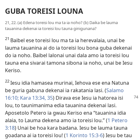
GUBA TOREISI LOUNA
21, 22. (a) Edena toreisi lou ma ta ia noho? (b) Daika be lauma
tauanina dekenai ia toreisi lou tauna ginigunana?
21
Baibel ese toreisi lou ma ta ia herevalaia, unai be
lauma tauanina ai do ia toreisi lou bona guba dekenai
do ia noho. Baibel lalonai unai dala amo ia toreisi lou
tauna ena sivarai tamona sibona ia noho, unai be Iesu
Keriso.
22
Iesu idia hamasea murinai, Iehova ese ena Natuna
be guria gabuna dekenai ia rakatania lasi. (
Salamo
16:10;
Kara 13:​
34, 35
) Dirava ese Iesu ia hatorea isi
lou, to taunimanima edia tauanina dekenai lasi.
Aposetolo Petero ia gwau Keriso ena “tauanina idia
alaia, to Lauma dekena amo ia toreisi lou.” (
1 Petero
3:18
) Unai be hoa kara badana. Iesu be lauma tauna
goadana ai ia toreisi lou! (
1 Korinto 15:​3-6
) Iesu be tau