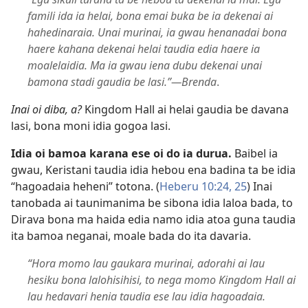
famili ida ia helai, bona emai buka be ia dekenai ai
hahedinaraia. Unai murinai, ia gwau henanadai bona
haere kahana dekenai helai taudia edia haere ia
moalelaidia. Ma ia gwau iena dubu dekenai unai
bamona stadi gaudia be lasi.”​—Brenda
.
Inai oi diba, a?
Kingdom Hall ai helai gaudia be davana
lasi, bona moni idia gogoa lasi.
Idia oi bamoa karana ese oi do ia durua.
Baibel ia
gwau, Keristani taudia idia hebou ena badina ta be idia
“hagoadaia heheni” totona. (
Heberu 10:24, 25
) Inai
tanobada ai taunimanima be sibona idia laloa bada, to
Dirava bona ma haida edia namo idia atoa guna taudia
ita bamoa neganai, moale bada do ita davaria.
“Hora momo lau gaukara murinai, adorahi ai lau
hesiku bona lalohisihisi, to nega momo Kingdom Hall ai
lau hedavari henia taudia ese lau idia hagoadaia.