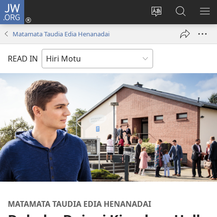
JW.ORG
Log
In
Change
JW.ORG
SH
(uindo
site
tahua
ME
Matamata Taudia Edia Henanadai
matamata
language
do
READ IN
ia
kehoa)
MATAMATA TAUDIA EDIA HENANADAI