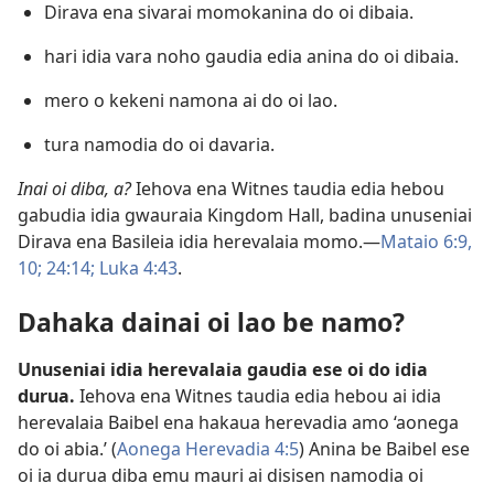
Dirava ena sivarai momokanina do oi dibaia.
hari idia vara noho gaudia edia anina do oi dibaia.
mero o kekeni namona ai do oi lao.
tura namodia do oi davaria.
Inai oi diba, a?
Iehova ena Witnes taudia edia hebou
gabudia idia gwauraia Kingdom Hall, badina unuseniai
Dirava ena Basileia idia herevalaia momo.​​—
Mataio 6:​9,
10;
24:14;
Luka 4:​43
.
Dahaka dainai oi lao be namo?
Unuseniai idia herevalaia gaudia ese oi do idia
durua.
Iehova ena Witnes taudia edia hebou ai idia
herevalaia Baibel ena hakaua herevadia amo ‘aonega
do oi abia.’ (
Aonega Herevadia 4:5
) Anina be Baibel ese
oi ia durua diba emu mauri ai disisen namodia oi