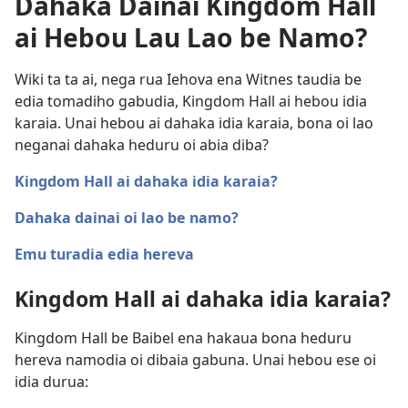
Dahaka Dainai Kingdom Hall
ai Hebou Lau Lao be Namo?
Wiki ta ta ai, nega rua Iehova ena Witnes taudia be
edia tomadiho gabudia, Kingdom Hall ai hebou idia
karaia. Unai hebou ai dahaka idia karaia, bona oi lao
neganai dahaka heduru oi abia diba?
Kingdom Hall ai dahaka idia karaia?
Dahaka dainai oi lao be namo?
Emu turadia edia hereva
Kingdom Hall ai dahaka idia karaia?
Kingdom Hall be Baibel ena hakaua bona heduru
hereva namodia oi dibaia gabuna. Unai hebou ese oi
idia durua: