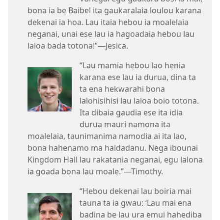
bona ia be Baibel ita gaukaralaia loulou karana
dekenai ia hoa. Lau itaia hebou ia moalelaia
neganai, unai ese lau ia hagoadaia hebou lau
laloa bada totona!”​​—Jesica.
“Lau mamia hebou lao henia
karana ese lau ia durua, dina ta
ta ena hekwarahi bona
lalohisihisi lau laloa boio totona.
Ita dibaia gaudia ese ita idia
durua mauri namona ita
moalelaia, taunimanima namodia ai ita lao,
bona hahenamo ma haidadanu. Nega ibounai
Kingdom Hall lau rakatania neganai, egu lalona
ia goada bona lau moale.”​​—Timothy.
“Hebou dekenai lau boiria mai
tauna ta ia gwau: ‘Lau mai ena
badina be lau ura emui hahediba