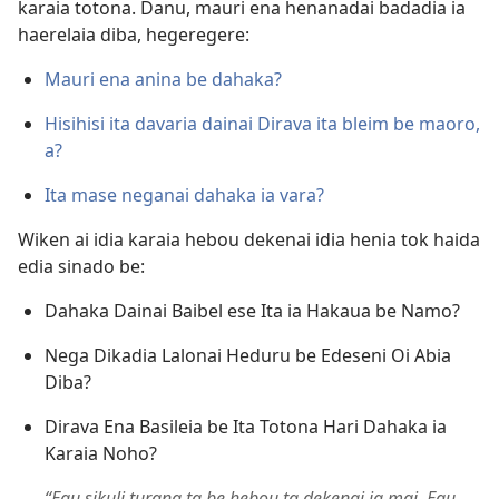
karaia totona. Danu, mauri ena henanadai badadia ia
haerelaia diba, hegeregere:
Mauri ena anina be dahaka?
Hisihisi ita davaria dainai Dirava ita bleim be maoro,
a?
Ita mase neganai dahaka ia vara?
Wiken ai idia karaia hebou dekenai idia henia tok haida
edia sinado be:
Dahaka Dainai Baibel ese Ita ia Hakaua be Namo?
Nega Dikadia Lalonai Heduru be Edeseni Oi Abia
Diba?
Dirava Ena Basileia be Ita Totona Hari Dahaka ia
Karaia Noho?
“Egu sikuli turana ta be hebou ta dekenai ia mai. Egu