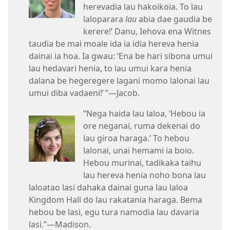
herevadia lau hakoikoia. To lau
laloparara
lau
abia dae gaudia be
kerere!’ Danu, Iehova ena Witnes
taudia be mai moale ida ia idia hereva henia
dainai ia hoa. Ia gwau: ‘Ena be hari sibona umui
lau hedavari henia, to lau umui kara henia
dalana be hegeregere lagani momo lalonai lau
umui diba vadaeni!’ ”​​—Jacob.
“Nega haida lau laloa, ‘Hebou ia
ore neganai, ruma dekenai do
lau giroa haraga.’ To hebou
lalonai, unai hemami ia boio.
Hebou murinai, tadikaka taihu
lau hereva henia noho bona lau
laloatao lasi dahaka dainai guna lau laloa
Kingdom Hall do lau rakatania haraga. Bema
hebou be lasi, egu tura namodia lau davaria
lasi.”​​—Madison.