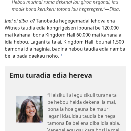
Hebou murinai ruma dekenai lau giroa neganai, lau
moale bona kerukeru totona lau hegeregere.”
—Elisa
.
Inai oi diba, a?
Tanobada hegegemadai Iehova ena
Witnes taudia edia kongrigeisen ibounai be 120,000
mai kahana, bona Kingdom Hall 60,000 mai kahana ai
idia hebou. Lagani ta ta ai, Kingdom Hall ibounai 1,500
bamona idia haginia, badina hebou taudia edia namba
be ia bada daekau noho.
a
Emu turadia edia hereva
“Haisikuli ai egu sikuli turana ta
be hebou haida dekenai ia mai,
bona ia hoa gauna be mauri
lagani idauidau taudia be nega
tamona Baibel ena diba idia abia.
Vanegai egu gaukara bosi ia mai,