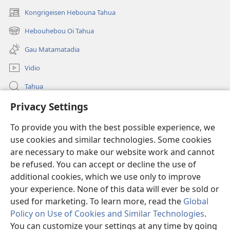
Kongrigeisen Hebouna Tahua
(uindo
matamata
Hebouhebou Oi Tahua
(uindo
do
matamata
ia
Gau Matamatadia
do
kehoa)
ia
Vidio
kehoa)
Tahua
Privacy Settings
Heduru
To provide you with the best possible experience, we
Doneisen
(uindo
use cookies and similar technologies. Some cookies
matamata
are necessary to make our website work and cannot
do
Gima Kohorona INTANET LAIBRI™
be refused. You can accept or decline the use of
(uindo
ia
matamata
kehoa)
additional cookies, which we use only to improve
®
JW Hub
do
(uindo
your experience. None of this data will ever be sold or
ia
matamata
used for marketing. To learn more, read the
Global
kehoa)
do
Policy on Use of Cookies and Similar Technologies
.
ia
You can customize your settings at any time by going
kehoa)