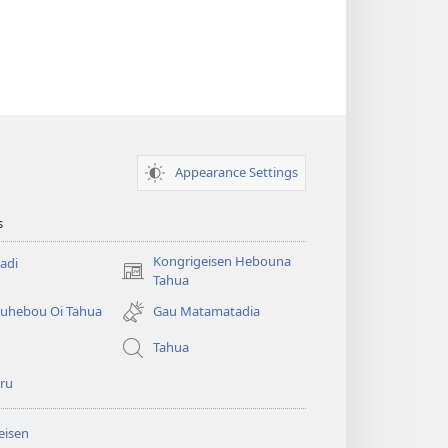
Appearance Settings
s
Kongrigeisen Hebouna
adi
(uindo
Tahua
matamata
uhebou Oi Tahua
Gau Matamatadia
do
ia
Tahua
kehoa)
ru
eisen