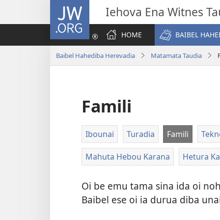
JW.ORG
Iehova Ena Witnes Ta
HOME
BAIBEL HAHE
Baibel Hahediba Herevadia
Matamata Taudia
Famili
Ibounai
Turadia
Famili
Tekno
Mahuta Hebou Karana
Hetura K
Oi be emu tama sina ida oi no
Baibel ese oi ia durua diba un