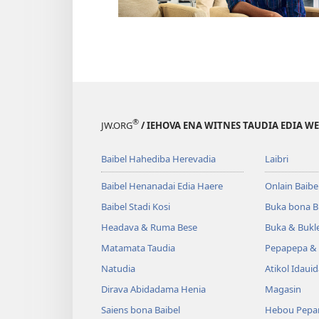
®
JW.ORG
/ IEHOVA ENA WITNES TAUDIA EDIA W
Baibel Hahediba Herevadia
Laibri
Baibel Henanadai Edia Haere
Onlain Baibe
Baibel Stadi Kosi
Buka bona B
Headava & Ruma Bese
Buka & Bukl
Matamata Taudia
Pepapepa & 
Natudia
Atikol Idaui
Dirava Abidadama Henia
Magasin
Saiens bona Baibel
Hebou Pepa