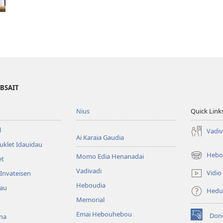
EBSAIT
Nius
Quick Link
l
Vadiv
Ai Karaia Gaudia
uklet Idauidau
Hebo
Momo Edia Henanadai
et
(uindo
matamata
Vadivadi
Vidio
Invateisen
do
Heboudia
dau
ia
Hedu
kehoa)
Memorial
Emai Hebouhebou
Don
na
(uindo