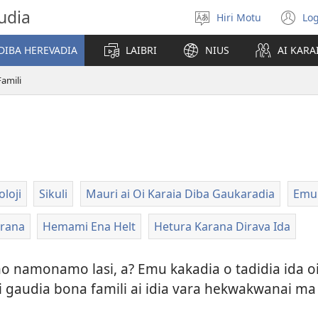
udia
Hiri Motu
Log
Gado
(u
abiahidi
m
DIBA HEREVADIA
LAIBRI
NIUS
AI KARA
d
ia
Famili
ke
loji
Sikuli
Mauri ai Oi Karaia Diba Gaukaradia
Emu
arana
Hemami Ena Helt
Hetura Karana Dirava Ida
ho namonamo lasi, a? Emu kakadia o tadidia ida
ai gaudia bona famili ai idia vara hekwakwanai ma