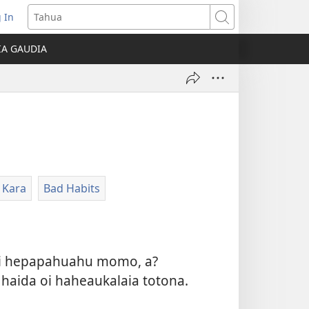
 In
indo
Tahua
atamata
IA GAUDIA
o
hoa)
 Kara
Bad Habits
 oi hepapahuahu momo, a?
 haida oi haheaukalaia totona.