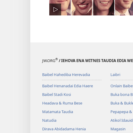
®
JW.ORG
/ IEHOVA ENA WITNES TAUDIA EDIA W
Baibel Hahediba Herevadia
Laibri
Baibel Henanadai Edia Haere
Onlain Baibe
Baibel Stadi Kosi
Buka bona B
Headava & Ruma Bese
Buka & Bukl
Matamata Taudia
Pepapepa & 
Natudia
Atikol Idaui
Dirava Abidadama Henia
Magasin