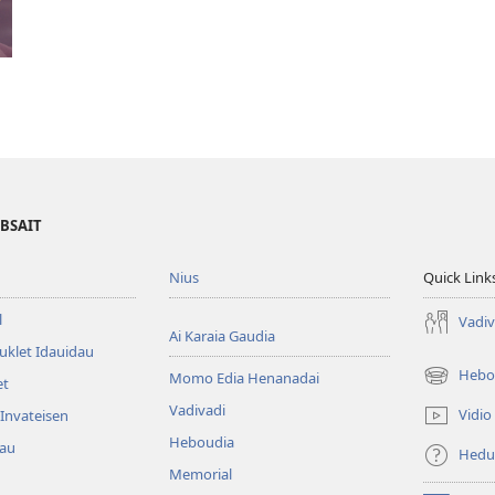
EBSAIT
Nius
Quick Link
l
Vadiv
Ai Karaia Gaudia
uklet Idauidau
Hebo
Momo Edia Henanadai
et
(uindo
matamata
Vadivadi
Vidio
Invateisen
do
Heboudia
dau
ia
Hedu
kehoa)
Memorial