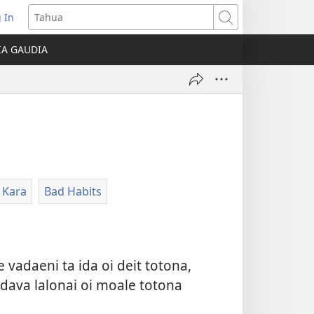
 In
indo
Tahua
atamata
IA GAUDIA
o
hoa)
 Kara
Bad Habits
vadaeni ta ida oi deit totona,
adava lalonai oi moale totona