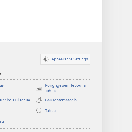
Appearance Settings
s
Kongrigeisen Hebouna
adi
(uindo
Tahua
matamata
uhebou Oi Tahua
Gau Matamatadia
do
ia
Tahua
kehoa)
ru