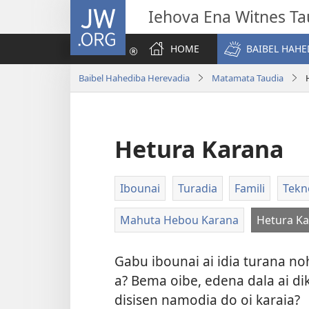
JW.ORG
Iehova Ena Witnes Ta
HOME
BAIBEL HAHE
Baibel Hahediba Herevadia
Matamata Taudia
Hetura Karana
Ibounai
Turadia
Famili
Tekno
Mahuta Hebou Karana
Hetura K
Gabu ibounai ai idia turana no
a? Bema oibe, edena dala ai di
disisen namodia do oi karaia?