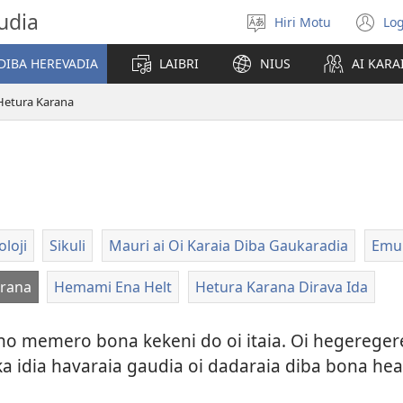
udia
Hiri Motu
Log
Gado
(u
abiahidi
m
DIBA HEREVADIA
LAIBRI
NIUS
AI KARA
d
ia
Hetura Karana
ke
loji
Sikuli
Mauri ai Oi Karaia Diba Gaukaradia
Emu
arana
Hemami Ena Helt
Hetura Karana Dirava Ida
ho memero bona kekeni do oi itaia. Oi hegeregere 
ka idia havaraia gaudia oi dadaraia diba bona he