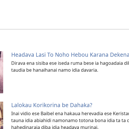
Headava Lasi To Noho Hebou Karana Dekenai
Dirava ena sisiba ese iseda ruma bese ia hagoadaia dib
taudia be hanaihanai namo idia davaria.
Lalokau Korikorina be Dahaka?
Inai vidio ese Baibel ena hakaua herevadia ese Kerista
tauna idia abiahidi namonamo totona bona idia ta ta d
hahedinaraia diba idia headava murinai.