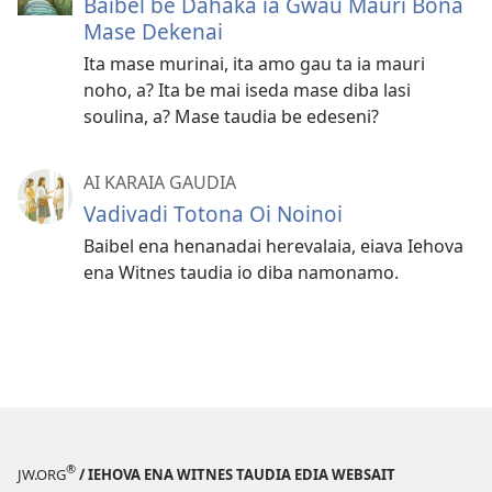
Baibel be Dahaka ia Gwau Mauri Bona
Mase Dekenai
Ita mase murinai, ita amo gau ta ia mauri
noho, a? Ita be mai iseda mase diba lasi
soulina, a? Mase taudia be edeseni?
AI KARAIA GAUDIA
Vadivadi Totona Oi Noinoi
Baibel ena henanadai herevalaia, eiava Iehova
ena Witnes taudia io diba namonamo.
®
JW.ORG
/ IEHOVA ENA WITNES TAUDIA EDIA WEBSAIT