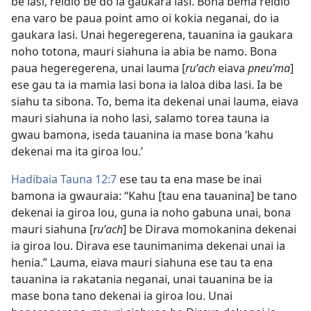
be lasi, reidio be do ia gaukara lasi. Bona bema reidio
ena varo be paua point amo oi kokia neganai, do ia
gaukara lasi. Unai hegeregerena, tauanina ia gaukara
noho totona, mauri siahuna ia abia be namo. Bona
paua hegeregerena, unai lauma [
ruʹach
eiava
pneuʹma
]
ese gau ta ia mamia lasi bona ia laloa diba lasi. Ia be
siahu ta sibona. To, bema ita dekenai unai lauma, eiava
mauri siahuna ia noho lasi, salamo torea tauna ia
gwau bamona, iseda tauanina ia mase bona ‘kahu
dekenai ma ita giroa lou.’
Hadibaia Tauna 12:7
ese tau ta ena mase be inai
bamona ia gwauraia: “Kahu [tau ena tauanina] be tano
dekenai ia giroa lou, guna ia noho gabuna unai, bona
mauri siahuna [
ruʹach
] be Dirava momokanina dekenai
ia giroa lou. Dirava ese taunimanima dekenai unai ia
henia.” Lauma, eiava mauri siahuna ese tau ta ena
tauanina ia rakatania neganai, unai tauanina be ia
mase bona tano dekenai ia giroa lou. Unai