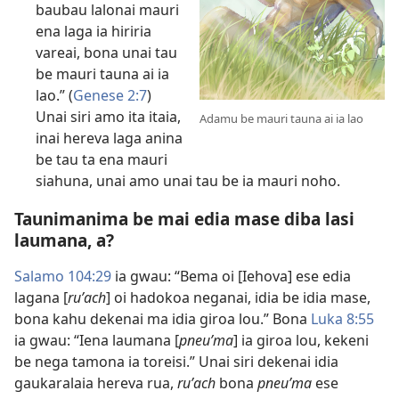
baubau lalonai mauri
ena laga ia hiriria
vareai, bona unai tau
be mauri tauna ai ia
lao.” (
Genese 2:7
)
Unai siri amo ita itaia,
Adamu be mauri tauna ai ia lao
inai hereva laga anina
be tau ta ena mauri
siahuna, unai amo unai tau be ia mauri noho.
Taunimanima be mai edia mase diba lasi
laumana, a?
Salamo 104:29
ia gwau: “Bema oi [Iehova] ese edia
lagana [
ruʹach
] oi hadokoa neganai, idia be idia mase,
bona kahu dekenai ma idia giroa lou.” Bona
Luka 8:55
ia gwau: “Iena laumana [
pneuʹma
] ia giroa lou, kekeni
be nega tamona ia toreisi.” Unai siri dekenai idia
gaukaralaia hereva rua,
ruʹach
bona
pneuʹma
ese