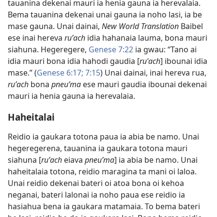
tauanina dekenai mauri ia henia gauna ia herevalaia.
Bema tauanina dekenai unai gauna ia noho lasi, ia be
mase gauna. Unai dainai,
New World Translation
Baibel
ese inai hereva
ruʹach
idia hahanaia lauma, bona mauri
siahuna. Hegeregere,
Genese 7:22
ia gwau: “Tano ai
idia mauri bona idia hahodi gaudia [
ruˈach
] ibounai idia
mase.” (
Genese 6:17;
7:15
) Unai dainai, inai hereva rua,
ruʹach
bona
pneuʹma
ese mauri gaudia ibounai dekenai
mauri ia henia gauna ia herevalaia.
Haheitalai
Reidio ia gaukara totona paua ia abia be namo. Unai
hegeregerena, tauanina ia gaukara totona mauri
siahuna [
ruʹach
eiava
pneuʹma
] ia abia be namo. Unai
haheitalaia totona, reidio maragina ta mani oi laloa.
Unai reidio dekenai bateri oi atoa bona oi kehoa
neganai, bateri lalonai ia noho paua ese reidio ia
hasiahua bena ia gaukara matamaia. To bema bateri