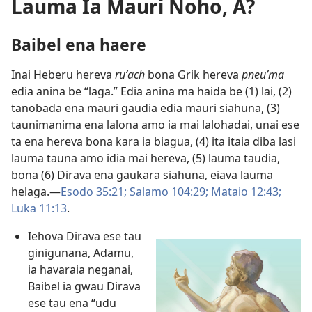
Lauma Ia Mauri Noho, A?
Baibel ena haere
Inai Heberu hereva
ruʹach
bona Grik hereva
pneuʹma
edia anina be “laga.” Edia anina ma haida be (1) lai, (2)
tanobada ena mauri gaudia edia mauri siahuna, (3)
taunimanima ena lalona amo ia mai lalohadai, unai ese
ta ena hereva bona kara ia biagua, (4) ita itaia diba lasi
lauma tauna amo idia mai hereva, (5) lauma taudia,
bona (6) Dirava ena gaukara siahuna, eiava lauma
helaga.​—
Esodo 35:21;
Salamo 104:29;
Mataio 12:43;
Luka 11:13
.
Iehova Dirava ese tau
ginigunana, Adamu,
ia havaraia neganai,
Baibel ia gwau Dirava
ese tau ena “udu