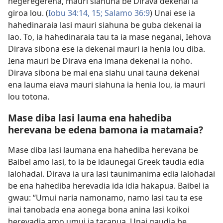
hegeregerena, mauri siahuna be Dirava dekenai ia
giroa lou. (
Iobu 34:14, 15;
Salamo 36:9
) Unai ese ia
hahedinaraia lasi mauri siahuna be guba dekenai ia
lao. To, ia hahedinaraia tau ta ia mase neganai, Iehova
Dirava sibona ese ia dekenai mauri ia henia lou diba.
Iena mauri be Dirava ena imana dekenai ia noho.
Dirava sibona be mai ena siahu unai tauna dekenai
ena lauma eiava mauri siahuna ia henia lou, ia mauri
lou totona.
Mase diba lasi lauma ena hahediba
herevana be edena bamona ia matamaia?
Mase diba lasi laumana ena hahediba herevana be
Baibel amo lasi, to ia be idaunegai Greek taudia edia
lalohadai. Dirava ia ura lasi taunimanima edia lalohadai
be ena hahediba herevadia ida idia hakapua. Baibel ia
gwau: “Umui naria namonamo, namo lasi tau ta ese
inai tanobada ena aonega bona anina lasi koikoi
herevadia amo umui ia tarapua. Unai gaudia be