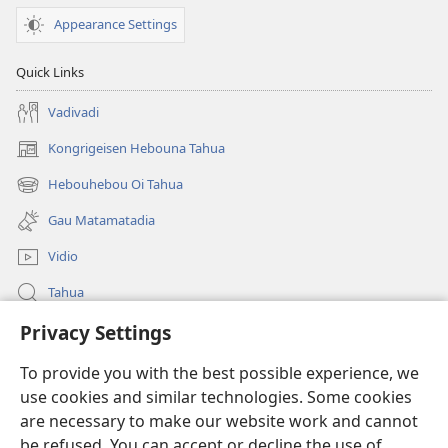
Appearance Settings
Quick Links
Vadivadi
Kongrigeisen Hebouna Tahua
(uindo
matamata
Hebouhebou Oi Tahua
(uindo
do
matamata
ia
Gau Matamatadia
do
kehoa)
ia
Vidio
kehoa)
Tahua
Privacy Settings
Heduru
To provide you with the best possible experience, we
Doneisen
(uindo
use cookies and similar technologies. Some cookies
matamata
are necessary to make our website work and cannot
do
Gima Kohorona INTANET LAIBRI™
be refused. You can accept or decline the use of
(uindo
ia