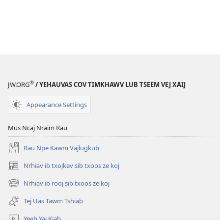
®
JW.ORG
/ YEHAUVAS COV TIMKHAWV LUB TSEEM VEJ XAIJ
Appearance Settings
Mus Ncaj Nraim Rau
Rau Npe Kawm Vajlugkub
Nrhiav ib txojkev sib txoos ze koj
(opens
new
Nrhiav ib rooj sib txoos ze koj
(opens
window)
new
Tej Uas Tawm Tshiab
window)
Yeeb Yaj Kiab