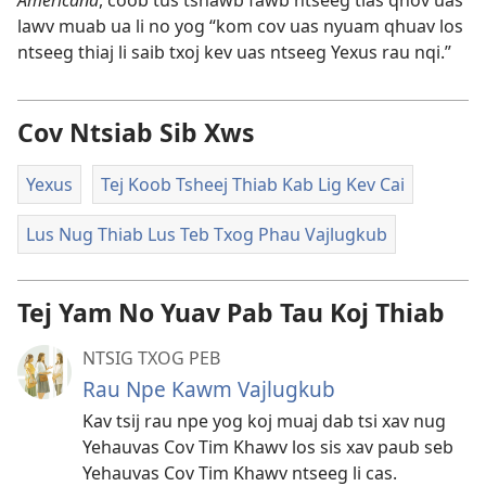
lawv muab ua li no yog “kom cov uas nyuam qhuav los
ntseeg thiaj li saib txoj kev uas ntseeg Yexus rau nqi.”
Cov Ntsiab Sib Xws
Yexus
Tej Koob Tsheej Thiab Kab Lig Kev Cai
Lus Nug Thiab Lus Teb Txog Phau Vajlugkub
Tej Yam No Yuav Pab Tau Koj Thiab
NTSIG TXOG PEB
Rau Npe Kawm Vajlugkub
Kav tsij rau npe yog koj muaj dab tsi xav nug
Yehauvas Cov Tim Khawv los sis xav paub seb
Yehauvas Cov Tim Khawv ntseeg li cas.