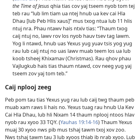
the Time of Jesus
qhia tias cov yaj tseem nyob tom tej
teb rau “lub lim tiam ua ntej hnub ua kev cai Hla
Dhau [lub Peb Hlis xaus]” mus txog ntua lub 11 hlis
ntuj nra. Phau ntawv hais ntxiv tias: “Thaum txog
caij ntuj no, lawv rov los nyob hauv tsev tag lawm.
Yog li ntawd, hnub uas Yexus yug yuav tsis yog yug
rau lub caij ntuj no uas lawv muab teem los ua lub
koob tsheej Khixamav (Christmas). Rau qhov phau
Vajlugkub hais tias thaum ntawd, cov neeg yug yaj
tseem zov yaj tom teb.”
Caij nplooj zeeg
Peb pom tau tias Yexus yug rau lub caij twg thaum peb
muab xam raws li hais no. Yexus tuag rau hnub Ua Kev
Cai Hla Dhau, lub hli Nixam 14 thaum nplooj ntoos hlav
nyob rau xyoo 33 TQY. (
Yauhas 19:​14-16
) Thaum Yexus
muaj 30 xyoo nws pib mus tshaj tawm txoj xov zoo.
Nws tshaj tawm tau 3 lub xyoos thiab ib nrab xyoo. Lub