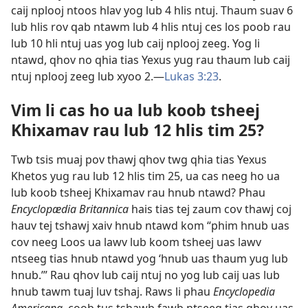
caij nplooj ntoos hlav yog lub 4 hlis ntuj. Thaum suav 6
lub hlis rov qab ntawm lub 4 hlis ntuj ces los poob rau
lub 10 hli ntuj uas yog lub caij nplooj zeeg. Yog li
ntawd, qhov no qhia tias Yexus yug rau thaum lub caij
ntuj nplooj zeeg lub xyoo 2.​—
Lukas 3:23
.
Vim li cas ho ua lub koob tsheej
Khixamav rau lub 12 hlis tim 25?
Twb tsis muaj pov thawj qhov twg qhia tias Yexus
Khetos yug rau lub 12 hlis tim 25, ua cas neeg ho ua
lub koob tsheej Khixamav rau hnub ntawd? Phau
Encyclopædia Britannica
hais tias tej zaum cov thawj coj
hauv tej tshawj xaiv hnub ntawd kom “phim hnub uas
cov neeg Loos ua lawv lub koom tsheej uas lawv
ntseeg tias hnub ntawd yog ‘hnub uas thaum yug lub
hnub.’” Rau qhov lub caij ntuj no yog lub caij uas lub
hnub tawm tuaj luv tshaj. Raws li phau
Encyclopedia
Americana
, coob tus tshawb fawb ntseeg tias qhov uas