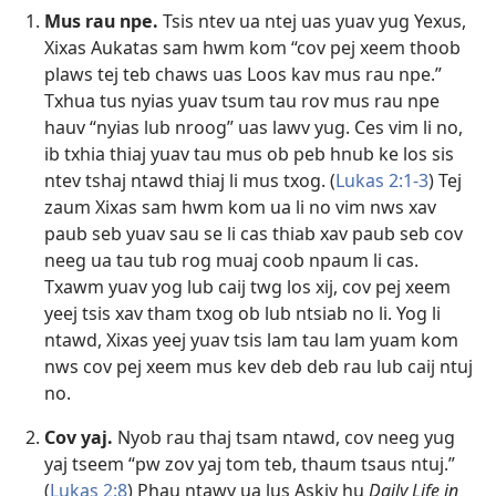
Mus rau npe.
Tsis ntev ua ntej uas yuav yug Yexus,
Xixas Aukatas sam hwm kom “cov pej xeem thoob
plaws tej teb chaws uas Loos kav mus rau npe.”
Txhua tus nyias yuav tsum tau rov mus rau npe
hauv “nyias lub nroog” uas lawv yug. Ces vim li no,
ib txhia thiaj yuav tau mus ob peb hnub ke los sis
ntev tshaj ntawd thiaj li mus txog. (
Lukas 2:1-3
) Tej
zaum Xixas sam hwm kom ua li no vim nws xav
paub seb yuav sau se li cas thiab xav paub seb cov
neeg ua tau tub rog muaj coob npaum li cas.
Txawm yuav yog lub caij twg los xij, cov pej xeem
yeej tsis xav tham txog ob lub ntsiab no li. Yog li
ntawd, Xixas yeej yuav tsis lam tau lam yuam kom
nws cov pej xeem mus kev deb deb rau lub caij ntuj
no.
Cov yaj.
Nyob rau thaj tsam ntawd, cov neeg yug
yaj tseem “pw zov yaj tom teb, thaum tsaus ntuj.”
(
Lukas 2:8
) Phau ntawv ua lus Askiv hu
Daily Life in