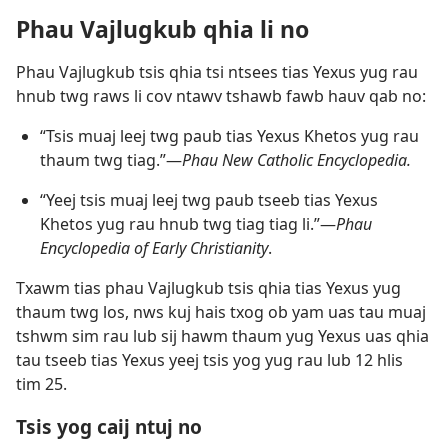
Phau Vajlugkub qhia li no
Phau Vajlugkub tsis qhia tsi ntsees tias Yexus yug rau
hnub twg raws li cov ntawv tshawb fawb hauv qab no:
“Tsis muaj leej twg paub tias Yexus Khetos yug rau
thaum twg tiag.”​—
Phau New Catholic Encyclopedia.
“Yeej tsis muaj leej twg paub tseeb tias Yexus
Khetos yug rau hnub twg tiag tiag li.”​—
Phau
Encyclopedia of Early Christianity
.
Txawm tias phau Vajlugkub tsis qhia tias Yexus yug
thaum twg los, nws kuj hais txog ob yam uas tau muaj
tshwm sim rau lub sij hawm thaum yug Yexus uas qhia
tau tseeb tias Yexus yeej tsis yog yug rau lub 12 hlis
tim 25.
Tsis yog caij ntuj no