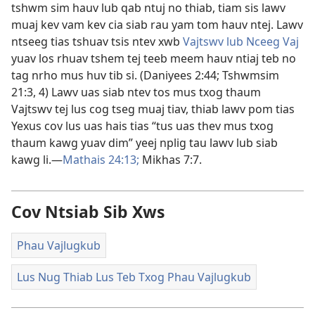
tshwm sim hauv lub qab ntuj no thiab, tiam sis lawv
muaj kev vam kev cia siab rau yam tom hauv ntej. Lawv
ntseeg tias tshuav tsis ntev xwb
Vajtswv lub Nceeg Vaj
yuav los rhuav tshem tej teeb meem hauv ntiaj teb no
tag nrho mus huv tib si. (
Daniyees 2:44;
Tshwmsim
21:3, 4
) Lawv uas siab ntev tos mus txog thaum
Vajtswv tej lus cog tseg muaj tiav, thiab lawv pom tias
Yexus cov lus uas hais tias “tus uas thev mus txog
thaum kawg yuav dim” yeej nplig tau lawv lub siab
kawg li.​—
Mathais 24:13;
Mikhas 7:7
.
Cov Ntsiab Sib Xws
Phau Vajlugkub
Lus Nug Thiab Lus Teb Txog Phau Vajlugkub