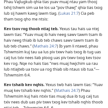
Phau Vajlugkub qhia tias yuav muaj ntau yam thooj
txhij tshwm sim ua ke los ua “pov thawj” qhia tias txog
lub sij hawm kawg lawm tiag. (
Lukas 21:7
) Cia peb
tham txog qho me ntsis:
Kev tsov rog thoob ntiaj teb.
Yexus tau hais ua ntej
lawm tias: “Yuav muaj ib haiv neeg sawv tawm tsam ib
haiv neeg thiab ib lub teb chaws sawv tawm tsam ib
lub teb chaws.” (
Mathais 24:7
) Ib yam li ntawd, phau
Tshwmsim kuj tau ua lus piv txwv hais txog ib tug uas
caij tus txiv nees liab ploog uas piv txwv txog kev tsov
kev rog. Nqe no hais tias “nws muaj hwjchim ua rau
lub ntiajteb ua tsov ua rog thiab sib ntaus sib tua.”​—
Tshwmsim 6:4
.
Kev tshaib kev nqhis.
Yexus twb hais lawm tias: “Yuav
muaj kev tshaib kev nqhis.” (
Mathais 24:7
) Phau
Tshwmsim kuj hais ntxiv tias muaj dua ib tug caij tus
txiv nees dub uas piv txwv txog kev tshaib nqhis thoob
ntiaj teb.​—
Tshwmsim 6:5, 6
.