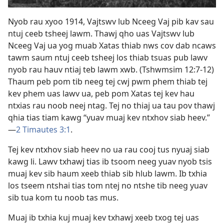
Tso
Nyob rau xyoo 1914, Vajtswv lub Nceeg Vaj pib kav sau
yeeb
ntuj ceeb tsheej lawm. Thawj qho uas Vajtswv lub
Nceeg Vaj ua yog muab Xatas thiab nws cov dab ncaws
yaj
tawm saum ntuj ceeb tsheej los thiab tsuas pub lawv
nyob rau hauv ntiaj teb lawm xwb. (
Tshwmsim 12:7-12
)
kiab
Thaum peb pom tib neeg tej cwj pwm phem thiab tej
kev phem uas lawv ua, peb pom Xatas tej kev hau
saib
ntxias rau noob neej ntag. Tej no thiaj ua tau pov thawj
qhia tias tiam kawg “yuav muaj kev ntxhov siab heev.”​
—
2 Timautes 3:1
.
Tej kev ntxhov siab heev no ua rau cooj tus nyuaj siab
kawg li. Lawv txhawj tias ib tsoom neeg yuav nyob tsis
muaj kev sib haum xeeb thiab sib hlub lawm. Ib txhia
los tseem ntshai tias tom ntej no ntshe tib neeg yuav
sib tua kom tu noob tas mus.
Muaj ib txhia kuj muaj kev txhawj xeeb txog tej uas