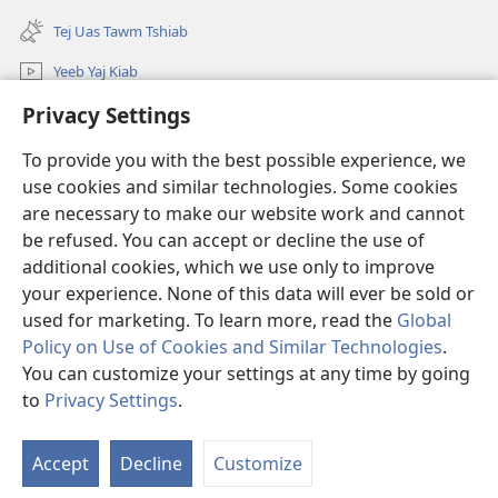
(opens
window)
new
Tej Uas Tawm Tshiab
window)
Yeeb Yaj Kiab
Privacy Settings
Nrhiav
To provide you with the best possible experience, we
Pab Nyiaj Txiag
(opens
use cookies and similar technologies. Some cookies
new
are necessary to make our website work and cannot
window)
Phau Tsom Faj LUB VEJ XAIJ TSHAWB NRHIAV VAJLUGKUB
be refused. You can accept or decline the use of
(opens
new
additional cookies, which we use only to improve
®
JW Hub
window)
(opens
your experience. None of this data will ever be sold or
new
used for marketing. To learn more, read the
Global
window)
Policy on Use of Cookies and Similar Technologies
.
You can customize your settings at any time by going
Copyright
© 2026 Watch Tower Bible and Tract Society of Pennsylvania.
to
Privacy Settings
.
TSO CAI SIV LI CAS
|
NTSIG TXOG KOJ
|
PRIVACY SETTINGS
Accept
Decline
Customize