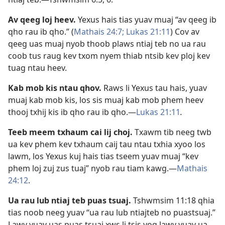
Av qeeg loj heev.
Yexus hais tias yuav muaj “av qeeg ib
qho rau ib qho.” (
Mathais 24:7;
Lukas 21:11
) Cov av
qeeg uas muaj nyob thoob plaws ntiaj teb no ua rau
coob tus raug kev txom nyem thiab ntsib kev ploj kev
tuag ntau heev.
Kab mob kis ntau qhov.
Raws li Yexus tau hais, yuav
muaj kab mob kis, los sis muaj kab mob phem heev
thooj txhij kis ib qho rau ib qho.​—
Lukas 21:11
.
Teeb meem txhaum cai lij choj.
Txawm tib neeg twb
ua kev phem kev txhaum caij tau ntau txhia xyoo los
lawm, los Yexus kuj hais tias tseem yuav muaj “kev
phem loj zuj zus tuaj” nyob rau tiam kawg.​—
Mathais
24:12
.
Ua rau lub ntiaj teb puas tsuaj.
Tshwmsim 11:18
qhia
tias noob neeg yuav “ua rau lub ntiajteb no puastsuaj.”
Lawv yuav uas puas tsuaj xws li tsis yog lawv yuav ua