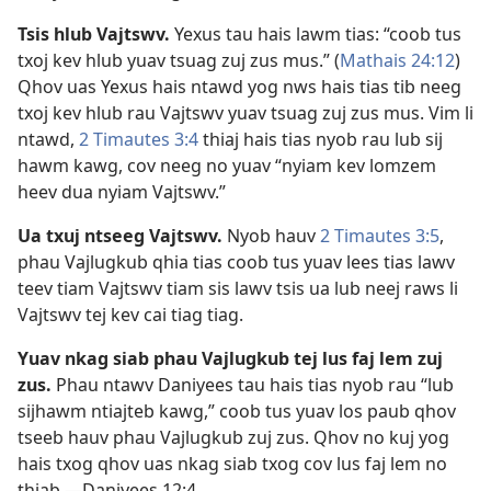
Tsis hlub Vajtswv.
Yexus tau hais lawm tias: “coob tus
txoj kev hlub yuav tsuag zuj zus mus.” (
Mathais 24:12
)
Qhov uas Yexus hais ntawd yog nws hais tias tib neeg
txoj kev hlub rau Vajtswv yuav tsuag zuj zus mus. Vim li
ntawd,
2 Timautes 3:4
thiaj hais tias nyob rau lub sij
hawm kawg, cov neeg no yuav “nyiam kev lomzem
heev dua nyiam Vajtswv.”
Ua txuj ntseeg Vajtswv.
Nyob hauv
2 Timautes 3:5
,
phau Vajlugkub qhia tias coob tus yuav lees tias lawv
teev tiam Vajtswv tiam sis lawv tsis ua lub neej raws li
Vajtswv tej kev cai tiag tiag.
Yuav nkag siab phau Vajlugkub tej lus faj lem zuj
zus.
Phau ntawv Daniyees tau hais tias nyob rau “lub
sijhawm ntiajteb kawg,” coob tus yuav los paub qhov
tseeb hauv phau Vajlugkub zuj zus. Qhov no kuj yog
hais txog qhov uas nkag siab txog cov lus faj lem no
thiab.​—
Daniyees 12:4
.