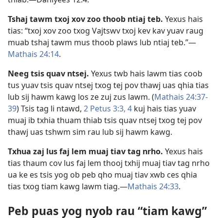
Tshaj tawm txoj xov zoo thoob ntiaj teb.
Yexus hais
tias: “txoj xov zoo txog Vajtswv txoj kev kav yuav raug
muab tshaj tawm mus thoob plaws lub ntiaj teb.”​—
Mathais 24:14
.
Neeg tsis quav ntsej.
Yexus twb hais lawm tias coob
tus yuav tsis quav ntsej txog tej pov thawj uas qhia tias
lub sij hawm kawg los ze zuj zus lawm. (
Mathais 24:37-
39
) Tsis tag li ntawd,
2 Petus 3:3, 4
kuj hais tias yuav
muaj ib txhia thuam thiab tsis quav ntsej txog tej pov
thawj uas tshwm sim rau lub sij hawm kawg.
Txhua zaj lus faj lem muaj tiav tag nrho.
Yexus hais
tias thaum cov lus faj lem thooj txhij muaj tiav tag nrho
ua ke es tsis yog ob peb qho muaj tiav xwb ces qhia
tias txog tiam kawg lawm tiag.​—
Mathais 24:33
.
Peb puas yog nyob rau “tiam kawg”