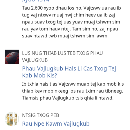
Tau 2,600 xyoo dhau los no, Vajtswv ua rau ib
tug vaj ntxwv muaj hwj chim heev ua ib zaj
npau suav txog tej uas yuav muaj tshwm sim
rau yav tom hauv ntej. Tam sim no, zaj npau
suav ntawd twb muaj tshwm sim lawm.
LUS NUG THIAB LUS TEB TXOG PHAU
VAJLUGKUB
Phau Vajlugkub Hais Li Cas Txog Tej
Kab Mob Kis?
Ib txhia hais tias Vajtswv muab tej kab mob kis
thiab kev mob nkeeg los rau txim rau tibneeg.
Tiamsis phau Vajlugkub tsis qhia li ntawd.
NTSIG TXOG PEB
Rau Npe Kawm Vajlugkub