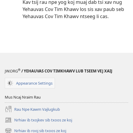
Kav tsij rau npe yog koj muaj dab tsi xav nug
Yehauvas Cov Tim Khawv los sis xav paub seb
Yehauvas Cov Tim Khawv ntseeg li cas.
®
JW.ORG
/ YEHAUVAS COV TIMKHAWV LUB TSEEM VEJ XAIJ
Appearance Settings
Mus Ncaj Nraim Rau
Rau Npe Kawm Vajlugkub
Nrhiav ib txojkev sib txoos ze koj
(opens
new
Nrhiav ib rooj sib txoos ze koj