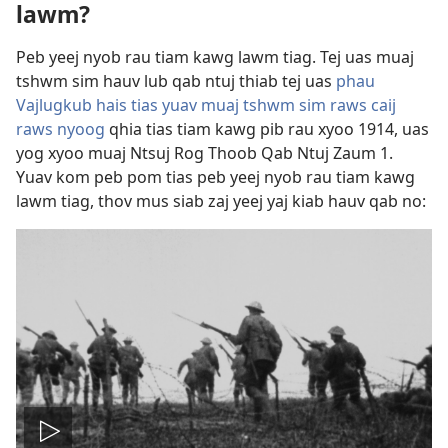
lawm?
Peb yeej nyob rau tiam kawg lawm tiag. Tej uas muaj
tshwm sim hauv lub qab ntuj thiab tej uas
phau
Vajlugkub hais tias yuav muaj tshwm sim raws caij
raws nyoog
qhia tias tiam kawg pib rau xyoo 1914, uas
yog xyoo muaj Ntsuj Rog Thoob Qab Ntuj Zaum 1.
Yuav kom peb pom tias peb yeej nyob rau tiam kawg
lawm tiag, thov mus siab zaj yeej yaj kiab hauv qab no: