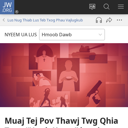
JW.ORG
Txuas
Ntxiv
Hloov
Nrhiav
SAI
(opens
lub
Hauv
ME
Lus Nug Thiab Lus Teb Txog Phau Vajlugkub
new
vej
JW.ORG
window)
xaij
NYEEM UA LUS
ua
lwm
yam
lus
Muaj Tej Pov Thawj Twg Qhia