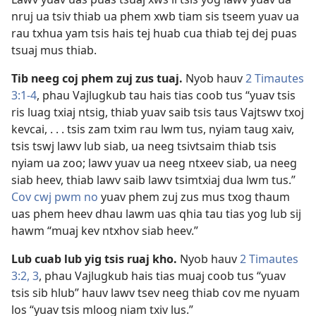
nruj ua tsiv thiab ua phem xwb tiam sis tseem yuav ua
rau txhua yam tsis hais tej huab cua thiab tej dej puas
tsuaj mus thiab.
Tib neeg coj phem zuj zus tuaj.
Nyob hauv
2 Timautes
3:1-4
, phau Vajlugkub tau hais tias coob tus “yuav tsis
ris luag txiaj ntsig, thiab yuav saib tsis taus Vajtswv txoj
kevcai, . . . tsis zam txim rau lwm tus, nyiam taug xaiv,
tsis tswj lawv lub siab, ua neeg tsivtsaim thiab tsis
nyiam ua zoo; lawv yuav ua neeg ntxeev siab, ua neeg
siab heev, thiab lawv saib lawv tsimtxiaj dua lwm tus.”
Cov cwj pwm no
yuav phem zuj zus mus txog thaum
uas phem heev dhau lawm uas qhia tau tias yog lub sij
hawm “muaj kev ntxhov siab heev.”
Lub cuab lub yig tsis ruaj kho.
Nyob hauv
2 Timautes
3:2, 3
, phau Vajlugkub hais tias muaj coob tus “yuav
tsis sib hlub” hauv lawv tsev neeg thiab cov me nyuam
los “yuav tsis mloog niam txiv lus.”