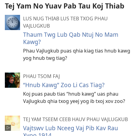
Tej Yam No Yuav Pab Tau Koj Thiab
LUS NUG THIAB LUS TEB TXOG PHAU
VAJLUGKUB
Thaum Twg Lub Qab Ntuj No Mam
Kawg?
Phau Vajlugkub puas qhia kiag tias hnub kawg
yog hnub twg tiag?
PHAU TSOM FAJ
“Hnub Kawg” Zoo Li Cas Tiag?
Koj puas paub tias “hnub kawg” uas phau
Vajlugkub qhia txog yeej yog ib txoj xov zoo?
TEJ YAM TSEEM CEEB HAUV PHAU VAJLUGKUB
Vajtswv Lub Nceeg Vaj Pib Kav Rau
Xyoo 1914