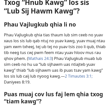
Txog “Hnub Kawg” los sis
“Lub Sij Hawm Kawg”?
Phau Vajlugkub qhia li no
Phau Vajlugkub qhia tias thaum lub sim ceeb no yuav
xaus los sis lub qab ntuj no yuav kawg, yuav muaj ntau
yam xwm txheej, tej ub tej no yuav tsis zoo li qub, thiab
tib neeg tus cwj pwm feem ntau yuav hloov mus rau
qhov phem. (
Mathais 24:3
) Phau Vajlugkub muab lub
sim ceeb no hu ua “lub sijhawm uas ntiajteb yuav
kawg” thiab “lub sijhawm uas ib puas tsav yam kawg”
los sis lub caij lub nyoog kawg.—
2 Timautes 3:1;
Daniyees 8:19
.
Puas muaj cov lus faj lem qhia txog
“tiam kawg”?