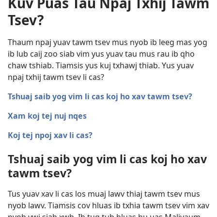
Kuv Puas Tau Npaj Txhij Tawm
Tsev?
Thaum npaj yuav tawm tsev mus nyob ib leeg mas yog
ib lub caij zoo siab vim yus yuav tau mus rau ib qho
chaw tshiab. Tiamsis yus kuj txhawj thiab. Yus yuav
npaj txhij tawm tsev li cas?
Tshuaj saib yog vim li cas koj ho xav tawm tsev?
Xam koj tej nuj nqes
Koj tej npoj xav li cas?
Tshuaj saib yog vim li cas koj ho xav
tawm tsev?
Tus yuav xav li cas los muaj lawv thiaj tawm tsev mus
nyob lawv. Tiamsis cov hluas ib txhia tawm tsev vim xav