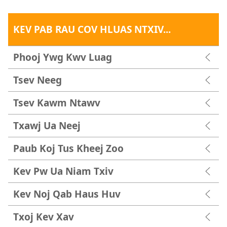
KEV PAB RAU COV HLUAS NTXIV...
Phooj Ywg Kwv Luag
Tsev Neeg
Tsev Kawm Ntawv
Txawj Ua Neej
Paub Koj Tus Kheej Zoo
Kev Pw Ua Niam Txiv
Kev Noj Qab Haus Huv
Txoj Kev Xav