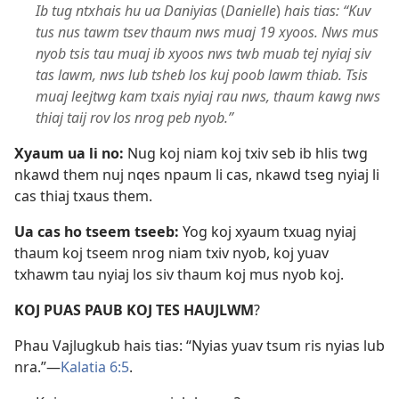
Ib tug ntxhais hu ua Daniyias
(
Danielle
)
hais tias: “Kuv
tus nus tawm tsev thaum nws muaj 19 xyoos. Nws mus
nyob tsis tau muaj ib xyoos nws twb muab tej nyiaj siv
tas lawm, nws lub tsheb los kuj poob lawm thiab. Tsis
muaj leejtwg kam txais nyiaj rau nws, thaum kawg nws
thiaj taij rov los nrog peb nyob.”
Xyaum ua li no:
Nug koj niam koj txiv seb ib hlis twg
nkawd them nuj nqes npaum li cas, nkawd tseg nyiaj li
cas thiaj txaus them.
Ua cas ho tseem tseeb:
Yog koj xyaum txuag nyiaj
thaum koj tseem nrog niam txiv nyob, koj yuav
txhawm tau nyiaj los siv thaum koj mus nyob koj.
KOJ PUAS PAUB KOJ TES HAUJLWM
?
Phau Vajlugkub hais tias: “Nyias yuav tsum ris nyias lub
nra.”​—
Kalatia 6:5
.