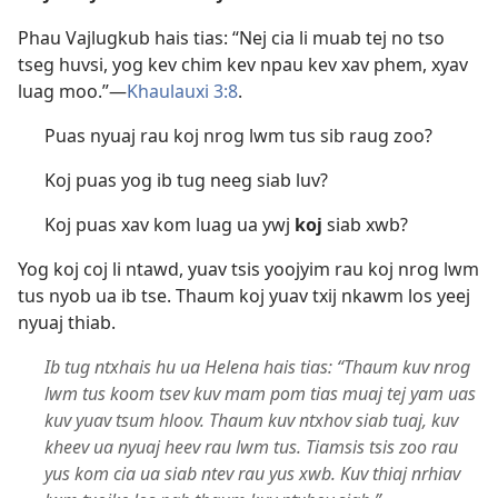
Phau Vajlugkub hais tias: “Nej cia li muab tej no tso
tseg huvsi, yog kev chim kev npau kev xav phem, xyav
luag moo.”​—
Khaulauxi 3:8
.
Puas nyuaj rau koj nrog lwm tus sib raug zoo?
Koj puas yog ib tug neeg siab luv?
Koj puas xav kom luag ua ywj
koj
siab xwb?
Yog koj coj li ntawd, yuav tsis yoojyim rau koj nrog lwm
tus nyob ua ib tse. Thaum koj yuav txij nkawm los yeej
nyuaj thiab.
Ib tug ntxhais hu ua Helena hais tias: “Thaum kuv nrog
lwm tus koom tsev kuv mam pom tias muaj tej yam uas
kuv yuav tsum hloov. Thaum kuv ntxhov siab tuaj, kuv
kheev ua nyuaj heev rau lwm tus. Tiamsis tsis zoo rau
yus kom cia ua siab ntev rau yus xwb. Kuv thiaj nrhiav