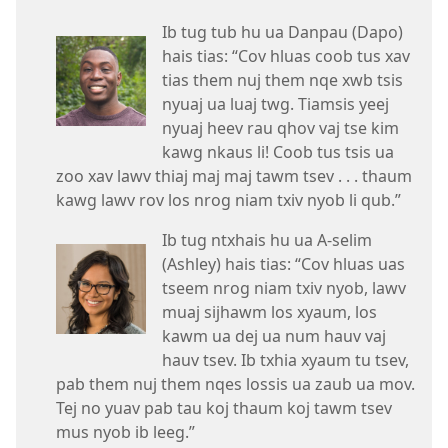
Ib tug tub hu ua Danpau (Dapo)
hais tias: “Cov hluas coob tus xav
tias them nuj them nqe xwb tsis
nyuaj ua luaj twg. Tiamsis yeej
nyuaj heev rau qhov vaj tse kim
kawg nkaus li! Coob tus tsis ua
zoo xav lawv thiaj maj maj tawm tsev . . . thaum
kawg lawv rov los nrog niam txiv nyob li qub.”
Ib tug ntxhais hu ua A-selim
(Ashley) hais tias: “Cov hluas uas
tseem nrog niam txiv nyob, lawv
muaj sijhawm los xyaum, los
kawm ua dej ua num hauv vaj
hauv tsev. Ib txhia xyaum tu tsev,
pab them nuj them nqes lossis ua zaub ua mov.
Tej no yuav pab tau koj thaum koj tawm tsev
mus nyob ib leeg.”