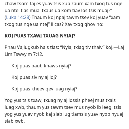
chaw tsom faj es yuav tsis xub zaum xam txog tus nqe
ua ntej tias muaj txaus ua kom tiav los tsis muaj?”
(
Luka 14:28
) Thaum koj npaj tawm tsev koj yuav “xam
txog tus nqe ua ntej” li cas? Xav txog qhov no:
KOJ PUAS TXAWJ TXUAG NYIAJ?
Phau Vajlugkub hais tias: “Nyiaj txiag tiv thaiv” koj.​—
Laj
Lim Tswvyim 7:12
.
Koj puas paub khaws nyiaj?
Koj puas siv nyiaj loj?
Koj puas kheev qev luag nyiaj?
Yog yus tsis txawj txuag nyiaj lossis pheej mus txais
luag xwb, thaum yus tawm tsev mus nyob ib leeg, tsis
yog yus yuav nyob kaj siab lug tiamsis yuav nyob nyuaj
siab xwb.