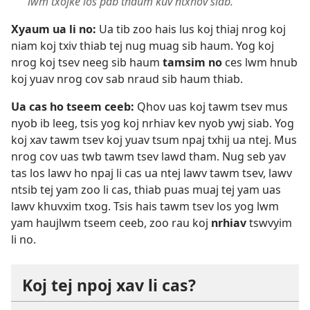
lwm txojke los pab thaum kuv ntxhov siab.”
Xyaum ua li no:
Ua tib zoo hais lus koj thiaj nrog koj
niam koj txiv thiab tej nug muag sib haum. Yog koj
nrog koj tsev neeg sib haum
tamsim no
ces lwm hnub
koj yuav nrog cov sab nraud sib haum thiab.
Ua cas ho tseem ceeb:
Qhov uas koj tawm tsev mus
nyob ib leeg, tsis yog koj nrhiav kev nyob ywj siab. Yog
koj xav tawm tsev koj yuav tsum npaj txhij ua ntej. Mus
nrog cov uas twb tawm tsev lawd tham. Nug seb yav
tas los lawv ho npaj li cas ua ntej lawv tawm tsev, lawv
ntsib tej yam zoo li cas, thiab puas muaj tej yam uas
lawv khuvxim txog. Tsis hais tawm tsev los yog lwm
yam haujlwm tseem ceeb, zoo rau koj
nrhiav
tswvyim
li no.
Koj tej npoj xav li cas?