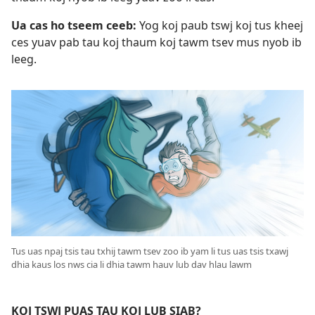
Ua cas ho tseem ceeb:
Yog koj paub tswj koj tus kheej
ces yuav pab tau koj thaum koj tawm tsev mus nyob ib
leeg.
Tus uas npaj tsis tau txhij tawm tsev zoo ib yam li tus uas tsis txawj
dhia kaus los nws cia li dhia tawm hauv lub dav hlau lawm
KOJ TSWJ PUAS TAU KOJ LUB SIAB?