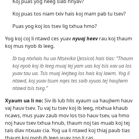
Koj puas yog neeg siab hnyav?
Koj puas tos niam txiv hais koj mam pab tu tsev?
Puas yog koj los tsev lig txhua hmo?
Yog koj coj li ntawd ces yuav
nyuaj heev
rau koj thaum
koj mus nyob ib leeg.
Ib tug ntxhais hu ua Ntsexika
(
Jessica
)
hais tias: “Thaum
koj nyob koj ib leeg muaj tej yam uas koj tsis xav ua los
yuav tau ua. Tsis muaj leejtwg los hais koj lawm. Yog li
ntawd, koj yuav tsum nqes tes saib xyuas tej haujlwm
ntawd tsis tseg.”
Xyaum ua li no:
Siv ib lub hlis xyaum ua haujlwm hauv
vaj hauv tsev. Tu vaj tu tsev koj ib leeg, ntxhua khaub
ncaws, mus yuav zaub mov los tso hauv tsev, ua hmo
noj hauv tsev txhua hnub, thaum noj tas muab koj tej
tais diav ntxuav cia. Yog ua li ntawd koj thiaj paub tias
thaum koj nyob ib leeg yuav zoo li cas.