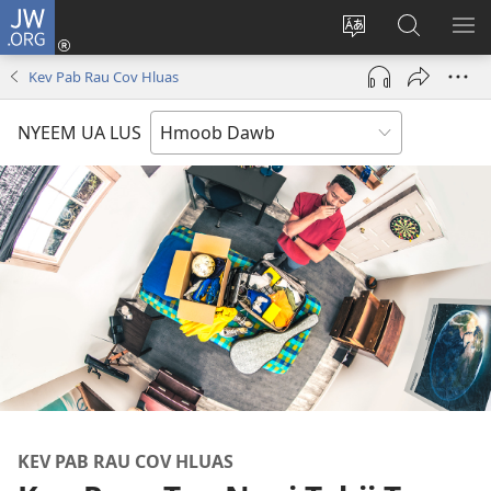
JW.ORG
Txuas
Ntxiv
Hloov
Nrhiav
SAI
(opens
lub
Hauv
ME
Kev Pab Rau Cov Hluas
new
vej
JW.ORG
window)
xaij
NYEEM UA LUS
ua
lwm
yam
lus
KEV PAB RAU COV HLUAS