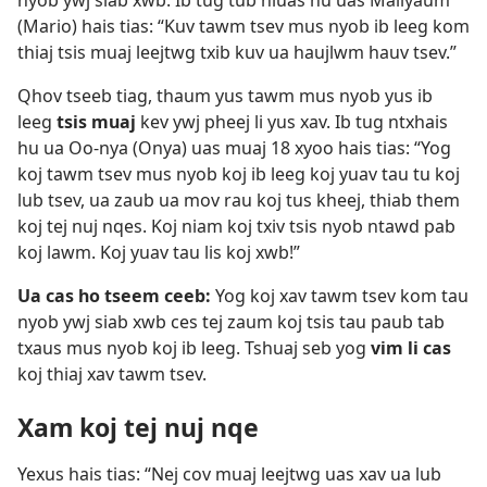
nyob ywj siab xwb. Ib tug tub hluas hu uas Maliyaum
(Mario) hais tias: “Kuv tawm tsev mus nyob ib leeg kom
thiaj tsis muaj leejtwg txib kuv ua haujlwm hauv tsev.”
Qhov tseeb tiag, thaum yus tawm mus nyob yus ib
leeg
tsis muaj
kev ywj pheej li yus xav. Ib tug ntxhais
hu ua Oo-nya (Onya) uas muaj 18 xyoo hais tias: “Yog
koj tawm tsev mus nyob koj ib leeg koj yuav tau tu koj
lub tsev, ua zaub ua mov rau koj tus kheej, thiab them
koj tej nuj nqes. Koj niam koj txiv tsis nyob ntawd pab
koj lawm. Koj yuav tau lis koj xwb!”
Ua cas ho tseem ceeb:
Yog koj xav tawm tsev kom tau
nyob ywj siab xwb ces tej zaum koj tsis tau paub tab
txaus mus nyob koj ib leeg. Tshuaj seb yog
vim li cas
koj thiaj xav tawm tsev.
Xam koj tej nuj nqe
Yexus hais tias: “Nej cov muaj leejtwg uas xav ua lub