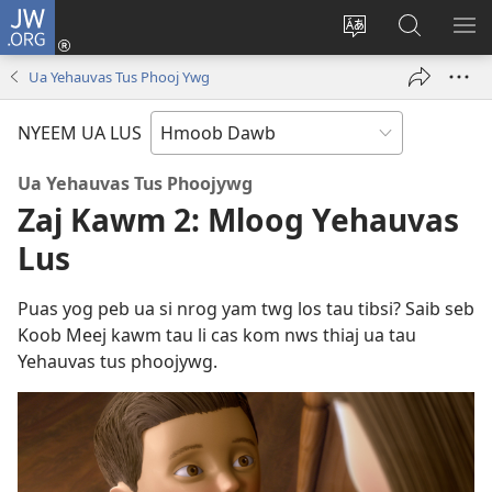
JW.ORG
Txuas
Ntxiv
Hloov
Nrhiav
SAI
(opens
lub
Hauv
ME
Ua Yehauvas Tus Phooj Ywg
new
vej
JW.ORG
window)
xaij
NYEEM UA LUS
ua
lwm
Ua Yehauvas Tus Phoojywg
yam
Zaj Kawm 2: Mloog Yehauvas
lus
Lus
Puas yog peb ua si nrog yam twg los tau tibsi? Saib seb
Koob Meej kawm tau li cas kom nws thiaj ua tau
Yehauvas tus phoojywg.