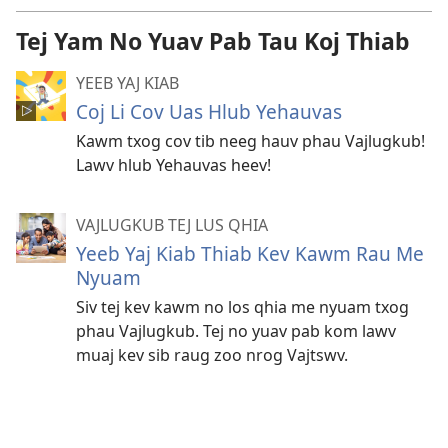
li
cas
Tej Yam No Yuav Pab Tau Koj Thiab
YEEB YAJ KIAB
Coj Li Cov Uas Hlub Yehauvas
Kawm txog cov tib neeg hauv phau Vajlugkub!
Lawv hlub Yehauvas heev!
VAJLUGKUB TEJ LUS QHIA
Yeeb Yaj Kiab Thiab Kev Kawm Rau Me
Nyuam
Siv tej kev kawm no los qhia me nyuam txog
phau Vajlugkub. Tej no yuav pab kom lawv
muaj kev sib raug zoo nrog Vajtswv.