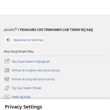
®
JW.ORG
/ YEHAUVAS COV TIMKHAWV LUB TSEEM VEJ XAIJ
Appearance Settings
Mus Ncaj Nraim Rau
Rau Npe Kawm Vajlugkub
Nrhiav ib txojkev sib txoos ze koj
(opens
new
Nrhiav ib rooj sib txoos ze koj
(opens
window)
new
Tej Uas Tawm Tshiab
window)
Yeeb Yaj Kiab
Nrhiav
Privacy Settings