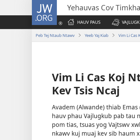
JW.ORG
Yehauvas Cov Timkh
HAUV PAUS
VAJLUGK
Peb Tej Ntaub Ntawv
Yeeb Yaj Kiab
Vim Li Cas 
Vim Li Cas Koj N
Kev Tsis Ncaj
Avadem (Alwande) thiab Emas (E
hauv phau Vajlugkub pab tau n
pom tias, tsuas yog Vajtswv xw
nkawv kuj muaj kev sib haum x