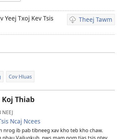
 Yeej Txoj Kev Tsis
Theej Tawm
Theej
tawm
cov
yeeb
yaj
kiab
li
g
Cov Hluas
cas
 Koj Thiab
 NEEJ
Tsis Ncaj Ncees
m nrog ib pab tibneeg xav kho teb kho chaw.
phau Vajlugkub, nws mam pom tias tsis ntev