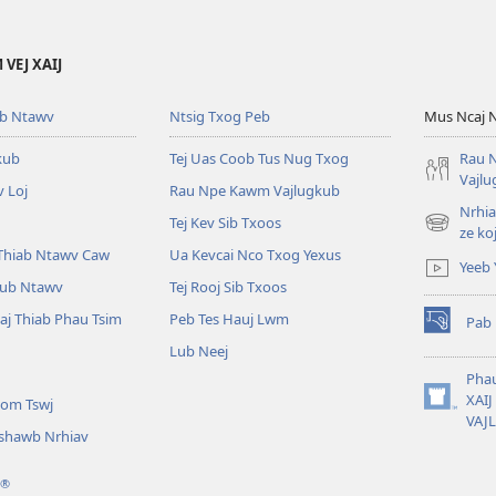
VEJ XAIJ
ub Ntawv
Ntsig Txog Peb
Mus Ncaj 
kub
Tej Uas Coob Tus Nug Txog
Rau 
Vajl
 Loj
Rau Npe Kawm Vajlugkub
Nrhia
Tej Kev Sib Txoos
(opens
ze ko
new
Thiab Ntawv Caw
Ua Kevcai Nco Txog Yexus
Yeeb 
window)
aub Ntawv
Tej Rooj Sib Txoos
aj Thiab Phau Tsim
Peb Tes Hauj Lwm
Pab 
(opens
Lub Neej
new
window)
Phau
XAI
om Tswj
(opens
VAJ
new
shawb Nrhiav
window)
®