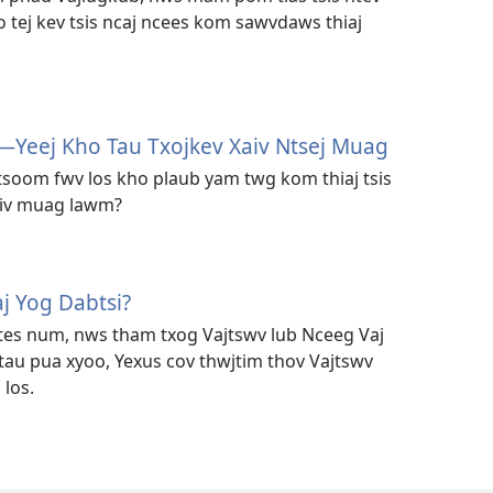
 tej kev tsis ncaj ncees kom sawvdaws thiaj
​—Yeej Kho Tau Txojkev Xaiv Ntsej Muag
 tsoom fwv los kho plaub yam twg kom thiaj tsis
xaiv muag lawm?
j Yog Dabtsi?
tes num, nws tham txog Vajtswv lub Nceeg Vaj
au pua xyoo, Yexus cov thwjtim thov Vajtswv
los.