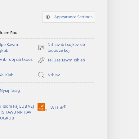
Appearance Settings
Nraim Rau
Npe Kawm
Nrhiav ib txojkev sib
(opens
ugkub
txoos ze koj
new
v ib rooj sib txoos
Tej Uas Tawm Tshiab
window)
j
Yaj Kiab
Nrhiav
Nyiaj Txiag
 Tsom Faj LUB VEJ
®
JW Hub
(opens
J TSHAWB NRHIAV
new
LUGKUB
window)