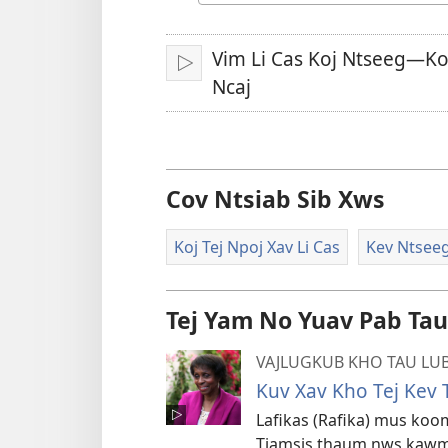
Yam
Lus
yaj
Vim Li Cas Koj Ntseeg—Kov
Tso
Ncaj
Saib/Mloog
kiab
saib
Cov Ntsiab Sib Xws
Koj Tej Npoj Xav Li Cas
Kev Ntsee
Tej Yam No Yuav Pab Tau
VAJLUGKUB KHO TAU LUB
Kuv Xav Kho Tej Kev 
Lafikas (Rafika) mus koo
Tiamsis thaum nws kawm 