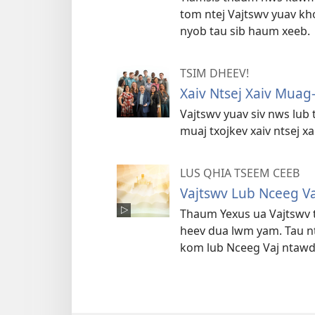
tom ntej Vajtswv yuav kho
nyob tau sib haum xeeb.
TSIM DHEEV!
Xaiv Ntsej Xaiv Muag
Vajtswv yuav siv nws lub
muaj txojkev xaiv ntsej 
LUS QHIA TSEEM CEEB
Vajtswv Lub Nceeg Va
Thaum Yexus ua Vajtswv 
heev dua lwm yam. Tau nt
kom lub Nceeg Vaj ntawd 