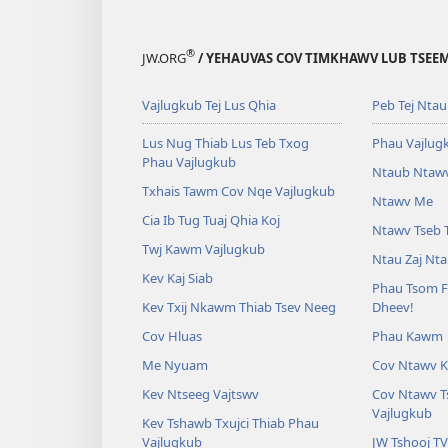
®
JW.ORG
/ YEHAUVAS COV TIMKHAWV LUB TSEEM 
Vajlugkub Tej Lus Qhia
Peb Tej Nta
Lus Nug Thiab Lus Teb Txog
Phau Vajlug
Phau Vajlugkub
Ntaub Ntawv
Txhais Tawm Cov Nqe Vajlugkub
Ntawv Me
Cia Ib Tug Tuaj Qhia Koj
Ntawv Tseb 
Twj Kawm Vajlugkub
Ntau Zaj Nt
Kev Kaj Siab
Phau Tsom F
Kev Txij Nkawm Thiab Tsev Neeg
Dheev!
Cov Hluas
Phau Kawm
Me Nyuam
Cov Ntawv K
Kev Ntseeg Vajtswv
Cov Ntawv T
Vajlugkub
Kev Tshawb Txujci Thiab Phau
Vajlugkub
JW Tshooj TV