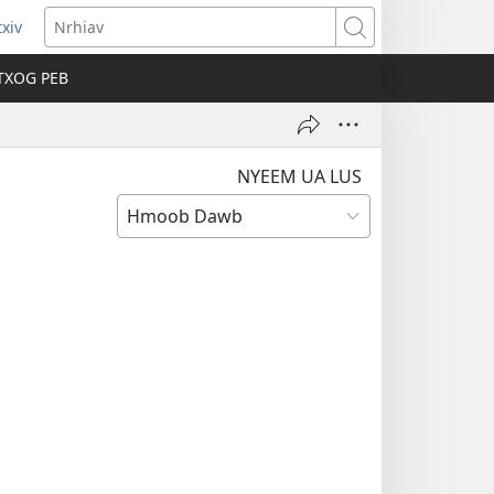
xiv
ns
Nrhiav
TXOG PEB
ow)
NYEEM UA LUS