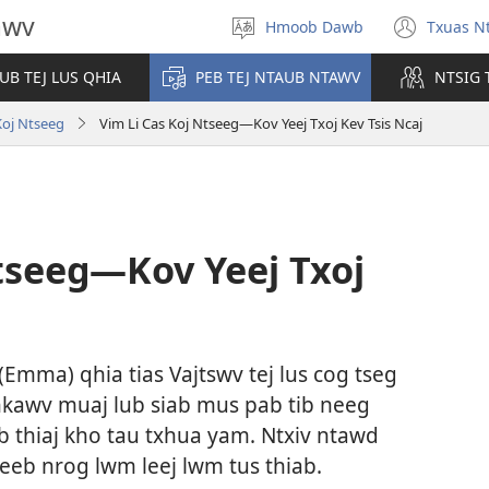
awv
Hmoob Dawb
Txuas Nt
Xaiv
(ope
Yam
new
UB TEJ LUS QHIA
PEB TEJ NTAUB NTAWV
NTSIG 
Lus
wind
Koj Ntseeg
Vim Li Cas Koj Ntseeg—Kov Yeej Txoj Kev Tsis Ncaj
tseeg—Kov Yeej Txoj
mma) qhia tias Vajtswv tej lus cog tseg
kawv muaj lub siab mus pab tib neeg
b thiaj kho tau txhua yam. Ntxiv ntawd
eeb nrog lwm leej lwm tus thiab.