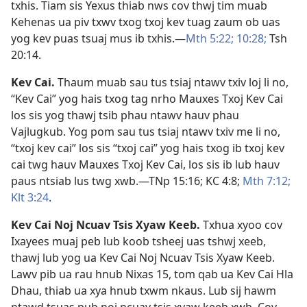
txhis. Tiam sis Yexus thiab nws cov thwj tim muab
Kehenas ua piv txwv txog txoj kev tuag zaum ob uas
yog kev puas tsuaj mus ib txhis.​—
Mth 5:22;
10:28;
Tsh
20:14
.
Kev Cai
.
Thaum muab sau tus tsiaj ntawv txiv loj li no,
“Kev Cai” yog hais txog tag nrho Mauxes Txoj Kev Cai
los sis yog thawj tsib phau ntawv hauv phau
Vajlugkub. Yog pom sau tus tsiaj ntawv txiv me li no,
“txoj kev cai” los sis “txoj cai” yog hais txog ib txoj kev
cai twg hauv Mauxes Txoj Kev Cai, los sis ib lub hauv
paus ntsiab lus twg xwb.​—
TNp 15:16;
KC 4:8;
Mth 7:12;
Klt 3:24
.
Kev Cai Noj Ncuav Tsis Xyaw Keeb
.
Txhua xyoo cov
Ixayees muaj peb lub koob tsheej uas tshwj xeeb,
thawj lub yog ua Kev Cai Noj Ncuav Tsis Xyaw Keeb.
Lawv pib ua rau hnub Nixas 15, tom qab ua Kev Cai Hla
Dhau, thiab ua xya hnub txwm nkaus. Lub sij hawm