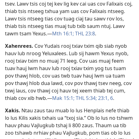
tsev. Lawv tsis coj tej kev lig kev cai uas cov Falixais coj,
thiab tsis ntseeg txhua yam uas cov Falixais ntseeg.
Lawv tsis ntseeg tias cov tuag ciaj tau sawv rov los,
thiab tsis ntseeg tias muaj tub txib saum ntuj. Lawv
tawm tsam Yexus.​—
Mth 16:1;
THL 23:8
.
Xahenrees
.
Cov Yudais rooj txiav txim qib siab nyob
hauv lub nroog Yeluxalees. Lub sij hawm Yexus nyob,
rooj txiav txim no muaj 71 leeg. Cov uas muaj feem
tuav hauj lwm hauv lub rooj txiav txim yog tus tuam
pov thawj hlob, cov uas twb tuav hauj lwm ua tuam
pov thawj hlob dua lawd, cov pov thawj tsev neeg, cov
txwj laus, cov thawj coj hauv tej xeem thiab tej cum,
thiab cov xib hwb.​—
Mak 15:1;
THL 5:34;
23:1,
6
.
Xakis
.
Ntau zaus tau muab lo lus Henplais nefe thiab
lo lus Kilis xakis txhais ua “txoj sia.” Ob lo lus no tshwm
hauv phau Vajlugkub tshaj li 800 zaus. Thaum ua tib
zoo tshawb nrhiav phau Vajlugkub, pom tias ob lo lus