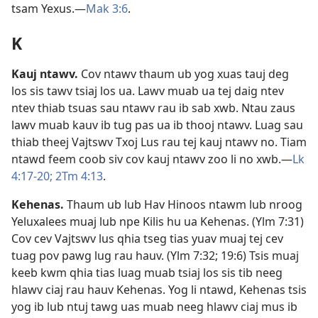
tsam Yexus.​—
Mak 3:6
.
K
Kauj ntawv
.
Cov ntawv thaum ub yog xuas tauj deg
los sis tawv tsiaj los ua. Lawv muab ua tej daig ntev
ntev thiab tsuas sau ntawv rau ib sab xwb. Ntau zaus
lawv muab kauv ib tug pas ua ib thooj ntawv. Luag sau
thiab theej Vajtswv Txoj Lus rau tej kauj ntawv no. Tiam
ntawd feem coob siv cov kauj ntawv zoo li no xwb.​—
Lk
4:17-20;
2Tm 4:13
.
Kehenas
.
Thaum ub lub Hav Hinoos ntawm lub nroog
Yeluxalees muaj lub npe Kilis hu ua Kehenas. (
Ylm 7:31
)
Cov cev Vajtswv lus qhia tseg tias yuav muaj tej cev
tuag pov pawg lug rau hauv. (
Ylm 7:32;
19:6
) Tsis muaj
keeb kwm qhia tias luag muab tsiaj los sis tib neeg
hlawv ciaj rau hauv Kehenas. Yog li ntawd, Kehenas tsis
yog ib lub ntuj tawg uas muab neeg hlawv ciaj mus ib