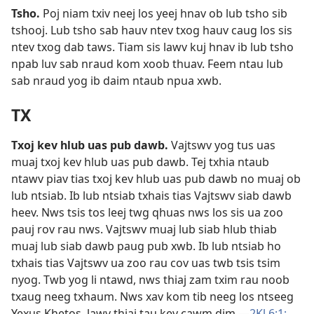
Tsho
.
Poj niam txiv neej los yeej hnav ob lub tsho sib
tshooj. Lub tsho sab hauv ntev txog hauv caug los sis
ntev txog dab taws. Tiam sis lawv kuj hnav ib lub tsho
npab luv sab nraud kom xoob thuav. Feem ntau lub
sab nraud yog ib daim ntaub npua xwb.
TX
Txoj kev hlub uas pub dawb
.
Vajtswv yog tus uas
muaj txoj kev hlub uas pub dawb. Tej txhia ntaub
ntawv piav tias txoj kev hlub uas pub dawb no muaj ob
lub ntsiab. Ib lub ntsiab txhais tias Vajtswv siab dawb
heev. Nws tsis tos leej twg qhuas nws los sis ua zoo
pauj rov rau nws. Vajtswv muaj lub siab hlub thiab
muaj lub siab dawb paug pub xwb. Ib lub ntsiab ho
txhais tias Vajtswv ua zoo rau cov uas twb tsis tsim
nyog. Twb yog li ntawd, nws thiaj zam txim rau noob
txaug neeg txhaum. Nws xav kom tib neeg los ntseeg
Yexus Khetos, lawv thiaj tau kev cawm dim.​—
2Kl 6:1;