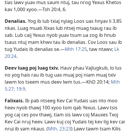
tias lawv yuav mus saum ntuj, tau nrog Yexus Khetos
kav 1,000 xyoo.​—
Tsh 20:4,
6
.
Denalias
.
Yog ib lub txiaj nyiag Loos uas hnyav li 3.85
nkas. Luag muab Xixas lub ntsej muag txaug rau ib
sab. Lub caij Yexus nyob yuav tsum ua zog ib hnub
tsaus ntuj mam khwv tau ib denalias. Cov Loos sau ib
tug Yudais ib denalias se.​—
Mth 17:25
, taw ntawv;
Lk
20:24
.
Deev luag poj luag txiv
.
Hauv phau Vajlugkub, lo lus
no yog hais rau ib tug uas muaj poj niam muaj txiv
lawm los tseem mus deev lwm tus.​—
KhD 20:14;
Mth
5:27;
19:9
.
Falixais
.
Ib pab ntseeg Kev Cai Yudais uas nto moo
heev nyob thawj 100 xyoo tom qab Yexus. Lawv tsis
yog caj ces pov thawj, tiam sis lawv coj Mauxes Txoj
Kev Cai nruj heev. Lawv kuj coj Yudais tej kev lig kev cai
nruj ib yam nkaus. (
Mth. 23:23
) Lawv tawm tsam Kilis