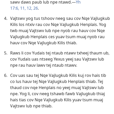
sawv daws paub lub npe ntawd.​—
Yh
17:6,
11, 12,
26
.
4.
Vajtswv yog tus tshoov neeg sau cov Nqe Vajlugkub
Kilis los ntxiv rau cov Nqe Vajlugkub Henplais. Yog
twb muaj Vajtswv lub npe nyob rau hauv cov Nqe
Vajlugkub Henplais ces yuav tsum muaj nyob rau
hauv cov Nqe Vajlugkub Kilis thiab.
5.
Raws li cov Yudais tej ntaub ntawv txheej thaum ub,
cov Yudais uas ntseeg Yexus yeej sau Vajtswv lub
npe rau hauv lawv tej ntaub ntawv.
6.
Cov uas sau tej Nqe Vajlugkub Kilis kuj rov hais tib
co lus hauv tej Nqe Vajlugkub Henplais thiab. Tej
thaud cov nqe Henplais no yeej muaj Vajtswv lub
npe. Yog li, cov neeg tshawb fawb Vajlugkub thiaj
hais tias cov Nqe Vajlugkub Kilis yuav tsum muaj
Vajtswv lub npe thiab.