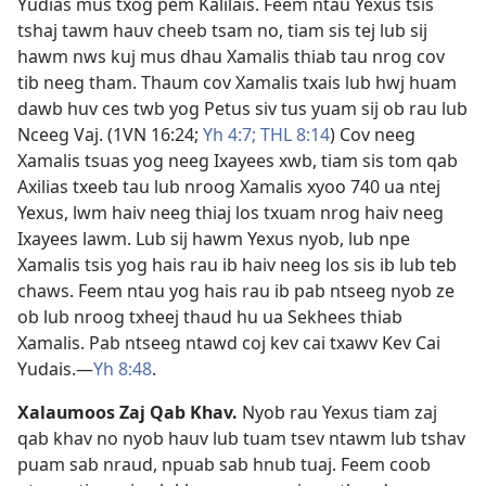
Yudias mus txog pem Kalilais. Feem ntau Yexus tsis
tshaj tawm hauv cheeb tsam no, tiam sis tej lub sij
hawm nws kuj mus dhau Xamalis thiab tau nrog cov
tib neeg tham. Thaum cov Xamalis txais lub hwj huam
dawb huv ces twb yog Petus siv tus yuam sij ob rau lub
Nceeg Vaj. (
1VN 16:24;
Yh 4:7;
THL 8:14
) Cov neeg
Xamalis tsuas yog neeg Ixayees xwb, tiam sis tom qab
Axilias txeeb tau lub nroog Xamalis xyoo 740 ua ntej
Yexus, lwm haiv neeg thiaj los txuam nrog haiv neeg
Ixayees lawm. Lub sij hawm Yexus nyob, lub npe
Xamalis tsis yog hais rau ib haiv neeg los sis ib lub teb
chaws. Feem ntau yog hais rau ib pab ntseeg nyob ze
ob lub nroog txheej thaud hu ua Sekhees thiab
Xamalis. Pab ntseeg ntawd coj kev cai txawv Kev Cai
Yudais.​—
Yh 8:48
.
Xalaumoos Zaj Qab Khav
.
Nyob rau Yexus tiam zaj
qab khav no nyob hauv lub tuam tsev ntawm lub tshav
puam sab nraud, npuab sab hnub tuaj. Feem coob