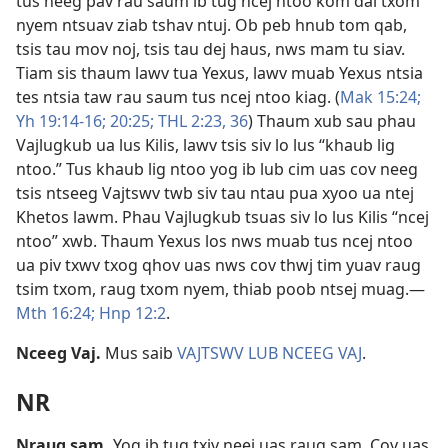
tus neeg pav rau saum ib tug ncej ntoo kom dai txom
nyem ntsuav ziab tshav ntuj. Ob peb hnub tom qab,
tsis tau mov noj, tsis tau dej haus, nws mam tu siav.
Tiam sis thaum lawv tua Yexus, lawv muab Yexus ntsia
tes ntsia taw rau saum tus ncej ntoo kiag. (
Mak 15:24;
Yh 19:14-16;
20:25;
THL 2:23,
36
) Thaum xub sau phau
Vajlugkub ua lus Kilis, lawv tsis siv lo lus “khaub lig
ntoo.” Tus khaub lig ntoo yog ib lub cim uas cov neeg
tsis ntseeg Vajtswv twb siv tau ntau pua xyoo ua ntej
Khetos lawm. Phau Vajlugkub tsuas siv lo lus Kilis “ncej
ntoo” xwb. Thaum Yexus los nws muab tus ncej ntoo
ua piv txwv txog qhov uas nws cov thwj tim yuav raug
tsim txom, raug txom nyem, thiab poob ntsej muag.​—
Mth 16:24;
Hnp 12:2
.
Nceeg Vaj
.
Mus saib
VAJTSWV LUB NCEEG VAJ
.
NR
Nraug sam
.
Yog ib tug txiv neej uas raug sam. Cov uas