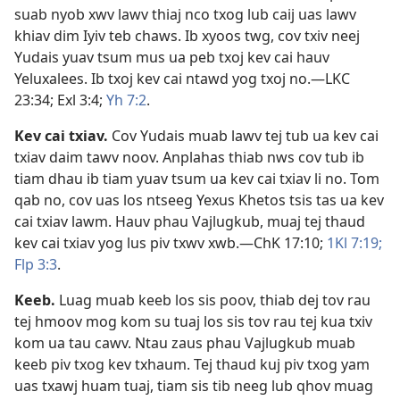
suab nyob xwv lawv thiaj nco txog lub caij uas lawv
khiav dim Iyiv teb chaws. Ib xyoos twg, cov txiv neej
Yudais yuav tsum mus ua peb txoj kev cai hauv
Yeluxalees. Ib txoj kev cai ntawd yog txoj no.​—
LKC
23:34;
Exl 3:4;
Yh 7:2
.
Kev cai txiav
.
Cov Yudais muab lawv tej tub ua kev cai
txiav daim tawv noov. Anplahas thiab nws cov tub ib
tiam dhau ib tiam yuav tsum ua kev cai txiav li no. Tom
qab no, cov uas los ntseeg Yexus Khetos tsis tas ua kev
cai txiav lawm. Hauv phau Vajlugkub, muaj tej thaud
kev cai txiav yog lus piv txwv xwb.​—
ChK 17:10;
1Kl 7:19;
Flp 3:3
.
Keeb
.
Luag muab keeb los sis poov, thiab dej tov rau
tej hmoov mog kom su tuaj los sis tov rau tej kua txiv
kom ua tau cawv. Ntau zaus phau Vajlugkub muab
keeb piv txog kev txhaum. Tej thaud kuj piv txog yam
uas txawj huam tuaj, tiam sis tib neeg lub qhov muag