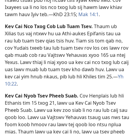
ntawd tsuas pub noj ncuav tsis xyaw keeb xwb. Cov
Ixayees ua li no los nco txog lub sij hawm lawv khiav
tawm hauv Iyiv teb.​—
KhD 23:15;
Mak 14:1
.
Kev Cai Nco Txog Cob Lub Tuam Tsev
.
Thaum ub
Xilias tus vaj ntxwv hu ua Athi-aukes Epifanis tau ua
rau lub tuam tsev qias tsis huv. Tiam sis tom qab no,
cov Yudais txeeb tau lub tuam tsev rov los ces lawv rov
qab muab cob rau Vajtswv Yehauvas xyoo 165 ua ntej
Yexus. Lawv thiaj li niaj xyoo ua kev cai nco txog lub caij
uas lawv muab lub tuam tsev kho dawb huv. Lawv ua
kev cai yim hnub nkaus, pib lub hli Khiles tim 25.​—
Yh
10:22
.
Kev Cai Nyob Tsev Pheeb Suab
.
Cov Henplais lub hli
Ethanis tim 15 txog 21, lawv ua Kev Cai Nyob Tsev
Pheeb Suab. Lawv ua kev zoo siab li no rau lub caij sau
qoob loo. Lawv ua Vajtswv Yehauvas tsaug uas nws tau
foom koob hmoov rau lawv tej qoob loo ntsu nplua
mias. Thaum lawv ua kev cai li no, lawv ua tsev pheeb