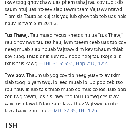
txwv txog qhov chaw uas phem tshaj rau cov tub txib
saum ntuj uas ntxeev siab tawm tsam Vajtswv ntawd.
Tiam sis Tautalas kuj tsis yog lub qhov tob tob uas hais
hauv
Tshwm Sim 20:1-3
.
Tus Thawj
.
Tau muab Yexus Khetos hu ua “tus Thawj”
rau qhov nws tau tes hauj lwm tseem ceeb uas tso cov
neeg muab siab npuab Vajtswv dim kev txhaum thiab
kev tuag. Thiab qhib kev rau noob neej tau txoj sia ib
txhis tsis kawg.​—
THL 3:15;
5:31;
Hnp 2:10;
12:2
.
Twv pov
.
Thaum ub yog cov tib neeg yuav txiav txim
siab txog ib yam twg, ib leeg muab ib lub pob zeb tso
rau hauv ib lub tais thiab muab co mus co los. Lub pob
zeb twg tawm, los sis lawv rho tau lub twg ces lawv
xaiv tus ntawd. Ntau zaus lawv thov Vajtswv ua ntej
lawv txiav txim li no.​—
Mth 27:35;
THL 1:26
.
TSH