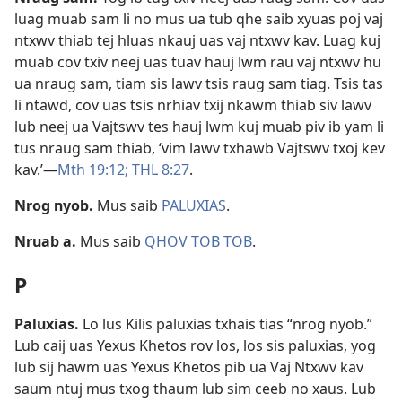
luag muab sam li no mus ua tub qhe saib xyuas poj vaj
ntxwv thiab tej hluas nkauj uas vaj ntxwv kav. Luag kuj
muab cov txiv neej uas tuav hauj lwm rau vaj ntxwv hu
ua nraug sam, tiam sis lawv tsis raug sam tiag. Tsis tas
li ntawd, cov uas tsis nrhiav txij nkawm thiab siv lawv
lub neej ua Vajtswv tes hauj lwm kuj muab piv ib yam li
tus nraug sam thiab, ‘vim lawv txhawb Vajtswv txoj kev
kav.’​—
Mth 19:12;
THL 8:27
.
Nrog nyob
.
Mus saib
PALUXIAS
.
Nruab a
.
Mus saib
QHOV TOB TOB
.
P
Paluxias
.
Lo lus Kilis paluxias txhais tias “nrog nyob.”
Lub caij uas Yexus Khetos rov los, los sis paluxias, yog
lub sij hawm uas Yexus Khetos pib ua Vaj Ntxwv kav
saum ntuj mus txog thaum lub sim ceeb no xaus. Lub