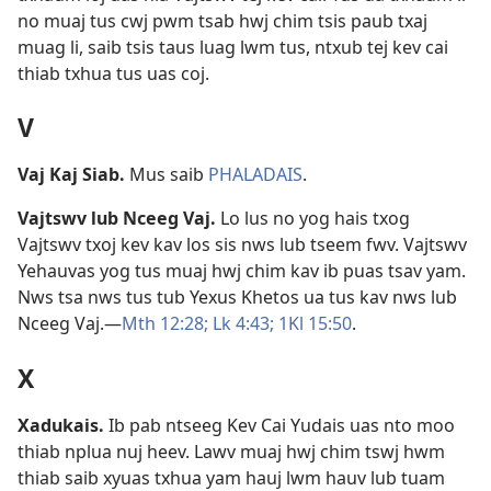
no muaj tus cwj pwm tsab hwj chim tsis paub txaj
muag li, saib tsis taus luag lwm tus, ntxub tej kev cai
thiab txhua tus uas coj.
V
Vaj Kaj Siab
.
Mus saib
PHALADAIS
.
Vajtswv lub Nceeg Vaj
.
Lo lus no yog hais txog
Vajtswv txoj kev kav los sis nws lub tseem fwv. Vajtswv
Yehauvas yog tus muaj hwj chim kav ib puas tsav yam.
Nws tsa nws tus tub Yexus Khetos ua tus kav nws lub
Nceeg Vaj.​—
Mth 12:28;
Lk 4:43;
1Kl 15:50
.
X
Xadukais
.
Ib pab ntseeg Kev Cai Yudais uas nto moo
thiab nplua nuj heev. Lawv muaj hwj chim tswj hwm
thiab saib xyuas txhua yam hauj lwm hauv lub tuam