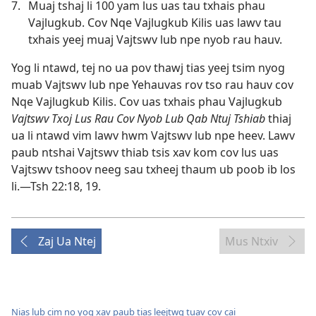
7.
Muaj tshaj li 100 yam lus uas tau txhais phau
Vajlugkub. Cov Nqe Vajlugkub Kilis uas lawv tau
txhais yeej muaj Vajtswv lub npe nyob rau hauv.
Yog li ntawd, tej no ua pov thawj tias yeej tsim nyog
muab Vajtswv lub npe Yehauvas rov tso rau hauv cov
Nqe Vajlugkub Kilis. Cov uas txhais phau Vajlugkub
Vajtswv Txoj Lus Rau Cov Nyob Lub Qab Ntuj Tshiab
thiaj
ua li ntawd vim lawv hwm Vajtswv lub npe heev. Lawv
paub ntshai Vajtswv thiab tsis xav kom cov lus uas
Vajtswv tshoov neeg sau txheej thaum ub poob ib los
li.​—
Tsh 22:18, 19
.
Zaj Ua Ntej
Mus Ntxiv
Nias lub cim no yog xav paub tias leejtwg tuav cov cai