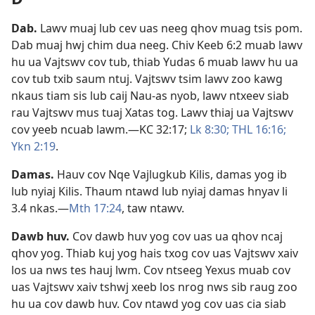
Dab
.
Lawv muaj lub cev uas neeg qhov muag tsis pom.
Dab muaj hwj chim dua neeg.
Chiv Keeb 6:2
muab lawv
hu ua Vajtswv cov tub, thiab Yudas 6 muab lawv hu ua
cov tub txib saum ntuj. Vajtswv tsim lawv zoo kawg
nkaus tiam sis lub caij Nau-as nyob, lawv ntxeev siab
rau Vajtswv mus tuaj Xatas tog. Lawv thiaj ua Vajtswv
cov yeeb ncuab lawm.​—
KC 32:17;
Lk 8:30;
THL 16:16;
Ykn 2:19
.
Damas
.
Hauv cov Nqe Vajlugkub Kilis, damas yog ib
lub nyiaj Kilis. Thaum ntawd lub nyiaj damas hnyav li
3.4 nkas.​—
Mth 17:24
, taw ntawv.
Dawb huv
.
Cov dawb huv yog cov uas ua qhov ncaj
qhov yog. Thiab kuj yog hais txog cov uas Vajtswv xaiv
los ua nws tes hauj lwm. Cov ntseeg Yexus muab cov
uas Vajtswv xaiv tshwj xeeb los nrog nws sib raug zoo
hu ua cov dawb huv. Cov ntawd yog cov uas cia siab