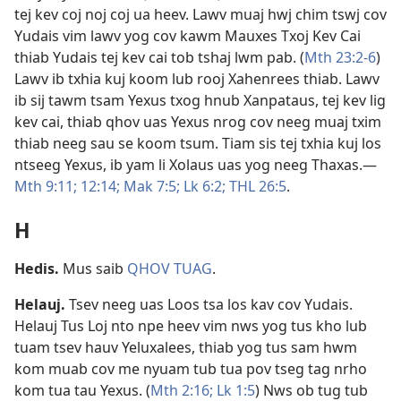
tej kev coj noj coj ua heev. Lawv muaj hwj chim tswj cov
Yudais vim lawv yog cov kawm Mauxes Txoj Kev Cai
thiab Yudais tej kev cai tob tshaj lwm pab. (
Mth 23:2-6
)
Lawv ib txhia kuj koom lub rooj Xahenrees thiab. Lawv
ib sij tawm tsam Yexus txog hnub Xanpataus, tej kev lig
kev cai, thiab qhov uas Yexus nrog cov neeg muaj txim
thiab neeg sau se koom tsum. Tiam sis tej txhia kuj los
ntseeg Yexus, ib yam li Xolaus uas yog neeg Thaxas.​—
Mth 9:11;
12:14;
Mak 7:5;
Lk 6:2;
THL 26:5
.
H
Hedis
.
Mus saib
QHOV TUAG
.
Helauj
.
Tsev neeg uas Loos tsa los kav cov Yudais.
Helauj Tus Loj nto npe heev vim nws yog tus kho lub
tuam tsev hauv Yeluxalees, thiab yog tus sam hwm
kom muab cov me nyuam tub tua pov tseg tag nrho
kom tua tau Yexus. (
Mth 2:16;
Lk 1:5
) Nws ob tug tub