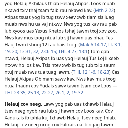
yog Helauj Akhilaus thiab Helauj Atipas. Loos muab
nkawd txiv thaj tsam faib rau nkawd kav. (
Mth 2:22
)
Atipas tsuas yog ib tug tswv xeev xwb tiam sis luag
muab nws hu ua vaj ntxwv. Nws yog tus kav rau peb
lub xyoos uas Yexus Khetos tshaj tawm txoj xov zoo.
Nws kav mus txog ntua lub sij hawm uas phau Tes
Hauj Lwm tshooj 12 tau hais txog. (
Mak 6:14-17;
Lk 3:1,
19, 20;
13:31, 32;
23:6-15;
THL 4:27;
13:1
) Tom qab
ntawd, Helauj Akipas Ib uas yog Helauj Tus Loj li xeeb
ntxwv ho los kav. Tsis ntev xwb ib tug tub txib saum
ntuj muab nws tua tuag lawm. (
THL 12:1-6,
18-23
) Ces
Helauj Akipas Ob mam sawv kav. Nws kav mus txog
ntua thaum cov Yudais sawv tawm tsam cov Loos.​—
THL 23:35;
25:13,
22-27;
26:1, 2,
19-32
.
Helauj cov neeg
.
Lawv yog pab uas txhawb Helauj
tsev neeg nyob rau lub sij hawm cov Loos kav. Cov
Xadukais ib txhia kuj txhawb Helauj tsev neeg thiab.
Helauj cov neeg nrog cov Falixais ua ib nqag tawm