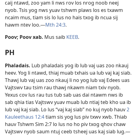
caij ntawd, zoo yam li nws rov los nrog noob neej
nyob. Tsis yog nws yuav tshwm plaws los es txawm
ncaim mus, tiam sis lo lus no hais txog ib ncua sij
hawm ntev loo.​—
Mth 24:3
.
Poov; Poov xab
.
Mus saib
KEEB
.
PH
Phaladais
.
Lub phaladais yog ib lub vaj uas zoo nkauj
heev. Yog li ntawd, thiaj muab txhais ua lub vaj kaj siab.
Thawj lub vaj uas zoo nkauj li no yog lub vaj Edees uas
Vajtswv tau tsim rau thawj nkawm niam txiv nyob.
Yexus cov lus rau tus tub sab uas dai ntawm nws ib
sab qhia tias Vajtswv yuav muab lub ntiaj teb kho ua ib
lub vaj kaj siab. Lo lus “vaj kaj siab” no kuj nyob hauv
2
Kauleethaus 12:4
tiam sis yog lus piv txwv xwb. Thiab
hauv
Tshwm Sim 2:7
lo lus no ho piv txog qhov chaw
Vajtswv nyob saum ntuj ceeb tsheej uas kaj siab lug.​—