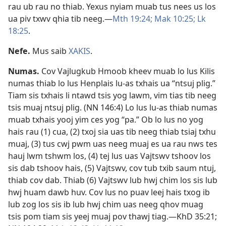
rau ub rau no thiab. Yexus nyiam muab tus nees us los
ua piv txwv qhia tib neeg.​—
Mth 19:24;
Mak 10:25;
Lk
18:25
.
Nefe
.
Mus saib
XAKIS
.
Numas
.
Cov Vajlugkub Hmoob kheev muab lo lus Kilis
numas thiab lo lus Henplais lu-as txhais ua “ntsuj plig.”
Tiam sis txhais li ntawd tsis yog lawm, vim tias tib neeg
tsis muaj ntsuj plig. (
NN 146:4
) Lo lus lu-as thiab numas
muab txhais yooj yim ces yog “pa.” Ob lo lus no yog
hais rau (1) cua, (2) txoj sia uas tib neeg thiab tsiaj txhu
muaj, (3) tus cwj pwm uas neeg muaj es ua rau nws tes
hauj lwm tshwm los, (4) tej lus uas Vajtswv tshoov los
sis dab tshoov hais, (5) Vajtswv, cov tub txib saum ntuj,
thiab cov dab. Thiab (6) Vajtswv lub hwj chim los sis lub
hwj huam dawb huv. Cov lus no puav leej hais txog ib
lub zog los sis ib lub hwj chim uas neeg qhov muag
tsis pom tiam sis yeej muaj pov thawj tiag.​—
KhD 35:21;