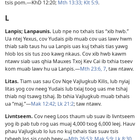
tsis pom.​—
KhD 12:20;
Mth 13:33;
Klt 5:9
.
L
Lanpis; Lanpaunis
.
Lub npe no txhais tias “xib hwb.”
Ua ntej Yexus, cov Yudais pib muab cov uas lawv hwm
thiab saib taus hu ua Lanpis uas kuj txhais tias yawg
hlob los sis tus zoo kawg nkaus. Cov xib hwb kawm
ntawv siab uas qhia Mauxes Txoj Kev Cai ib txhia tseev
kom muab lawv hu ua Lanpis.​—
Mth 23:6, 7
, taw ntawv.
Litas
.
Tiam uas sau Cov Nqe Vajlugkub Kilis, lub nyiaj
litas yog cov neeg Yudais lub txiaj toog uas me tshaj
thiab nqi tsawg tshaj. Ib txhia Vajlugkub muab txhais
ua “maj.”​—
Mak 12:42;
Lk 21:2
; taw ntawv.
Livntseem
.
Cov neeg Loos thaum ub suav ib livntseem
yog ib pab tub rog uas muaj 4,000 txog 6,000 leej. Hauv
phau Vajlugkub lo lus no kuj txhais tias suav tsis
txheeb los sis coob heev.​—
Mth 26:53;
Mak 5:9;
Lk 8:30
.