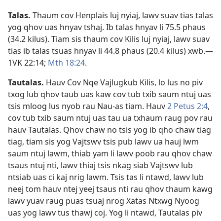
Talas
.
Thaum cov Henplais luj nyiaj, lawv suav tias talas
yog qhov uas hnyav tshaj. Ib talas hnyav li 75.5 phaus
(34.2 kilus). Tiam sis thaum cov Kilis luj nyiaj, lawv suav
tias ib talas tsuas hnyav li 44.8 phaus (20.4 kilus) xwb.​—
1VK 22:14;
Mth 18:24
.
Tautalas
.
Hauv Cov Nqe Vajlugkub Kilis, lo lus no piv
txog lub qhov taub uas kaw cov tub txib saum ntuj uas
tsis mloog lus nyob rau Nau-as tiam. Hauv
2 Petus 2:4
,
cov tub txib saum ntuj uas tau ua txhaum raug pov rau
hauv Tautalas. Qhov chaw no tsis yog ib qho chaw tiag
tiag, tiam sis yog Vajtswv tsis pub lawv ua hauj lwm
saum ntuj lawm, thiab yam li lawv poob rau qhov chaw
tsaus ntuj nti, lawv thiaj tsis nkag siab Vajtswv lub
ntsiab uas ci kaj nrig lawm. Tsis tas li ntawd, lawv lub
neej tom hauv ntej yeej tsaus nti rau qhov thaum kawg
lawv yuav raug puas tsuaj nrog Xatas Ntxwg Nyoog
uas yog lawv tus thawj coj. Yog li ntawd, Tautalas piv