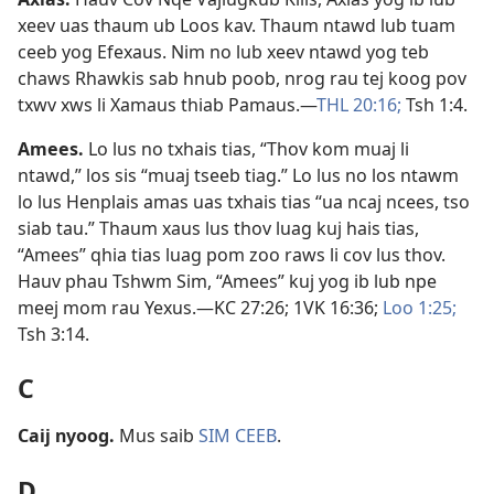
xeev uas thaum ub Loos kav. Thaum ntawd lub tuam
ceeb yog Efexaus. Nim no lub xeev ntawd yog teb
chaws Rhawkis sab hnub poob, nrog rau tej koog pov
txwv xws li Xamaus thiab Pamaus.​—
THL 20:16;
Tsh 1:4
.
Amees
.
Lo lus no txhais tias, “Thov kom muaj li
ntawd,” los sis “muaj tseeb tiag.” Lo lus no los ntawm
lo lus Henplais amas uas txhais tias “ua ncaj ncees, tso
siab tau.” Thaum xaus lus thov luag kuj hais tias,
“Amees” qhia tias luag pom zoo raws li cov lus thov.
Hauv phau Tshwm Sim, “Amees” kuj yog ib lub npe
meej mom rau Yexus.​—
KC 27:26;
1VK 16:36;
Loo 1:25;
Tsh 3:14
.
C
Caij nyoog
.
Mus saib
SIM CEEB
.
D