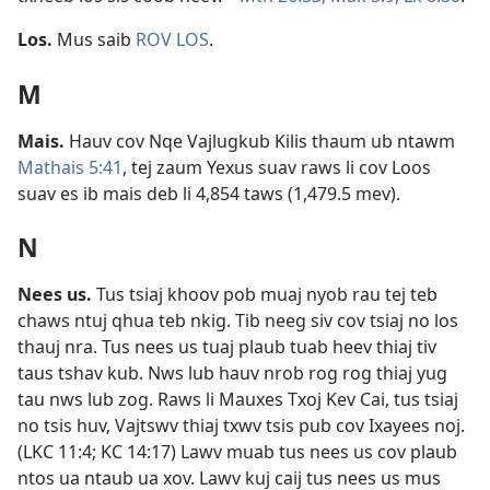
Los
.
Mus saib
ROV LOS
.
M
Mais
.
Hauv cov Nqe Vajlugkub Kilis thaum ub ntawm
Mathais 5:41
, tej zaum Yexus suav raws li cov Loos
suav es ib mais deb li 4,854 taws (1,479.5 mev).
N
Nees us
.
Tus tsiaj khoov pob muaj nyob rau tej teb
chaws ntuj qhua teb nkig. Tib neeg siv cov tsiaj no los
thauj nra. Tus nees us tuaj plaub tuab heev thiaj tiv
taus tshav kub. Nws lub hauv nrob rog rog thiaj yug
tau nws lub zog. Raws li Mauxes Txoj Kev Cai, tus tsiaj
no tsis huv, Vajtswv thiaj txwv tsis pub cov Ixayees noj.
(
LKC 11:4;
KC 14:17
) Lawv muab tus nees us cov plaub
ntos ua ntaub ua xov. Lawv kuj caij tus nees us mus