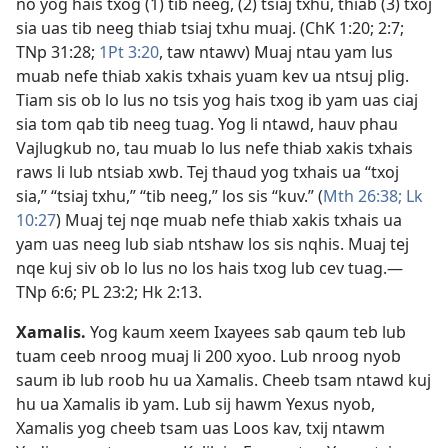
no yog hais txog (1) tib neeg, (2) tsiaj txhu, thiab (3) txoj
sia uas tib neeg thiab tsiaj txhu muaj. (
ChK 1:20;
2:7;
TNp 31:28;
1Pt 3:20
, taw ntawv) Muaj ntau yam lus
muab nefe thiab xakis txhais yuam kev ua ntsuj plig.
Tiam sis ob lo lus no tsis yog hais txog ib yam uas ciaj
sia tom qab tib neeg tuag. Yog li ntawd, hauv phau
Vajlugkub no, tau muab lo lus nefe thiab xakis txhais
raws li lub ntsiab xwb. Tej thaud yog txhais ua “txoj
sia,” “tsiaj txhu,” “tib neeg,” los sis “kuv.” (
Mth 26:38;
Lk
10:27
) Muaj tej nqe muab nefe thiab xakis txhais ua
yam uas neeg lub siab ntshaw los sis nqhis. Muaj tej
nqe kuj siv ob lo lus no los hais txog lub cev tuag.​—
TNp 6:6;
PL 23:2;
Hk 2:13
.
Xamalis
.
Yog kaum xeem Ixayees sab qaum teb lub
tuam ceeb nroog muaj li 200 xyoo. Lub nroog nyob
saum ib lub roob hu ua Xamalis. Cheeb tsam ntawd kuj
hu ua Xamalis ib yam. Lub sij hawm Yexus nyob,
Xamalis yog cheeb tsam uas Loos kav, txij ntawm