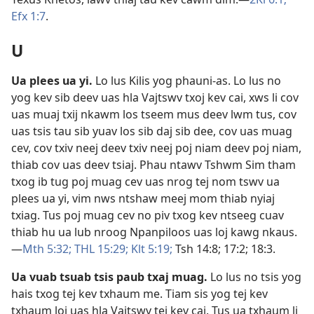
Efx 1:7
.
U
Ua plees ua yi
.
Lo lus Kilis yog phauni-as. Lo lus no
yog kev sib deev uas hla Vajtswv txoj kev cai, xws li cov
uas muaj txij nkawm los tseem mus deev lwm tus, cov
uas tsis tau sib yuav los sib daj sib dee, cov uas muag
cev, cov txiv neej deev txiv neej poj niam deev poj niam,
thiab cov uas deev tsiaj. Phau ntawv Tshwm Sim tham
txog ib tug poj muag cev uas nrog tej nom tswv ua
plees ua yi, vim nws ntshaw meej mom thiab nyiaj
txiag. Tus poj muag cev no piv txog kev ntseeg cuav
thiab hu ua lub nroog Npanpiloos uas loj kawg nkaus.​
—
Mth 5:32;
THL 15:29;
Klt 5:19;
Tsh 14:8;
17:2;
18:3
.
Ua vuab tsuab tsis paub txaj muag
.
Lo lus no tsis yog
hais txog tej kev txhaum me. Tiam sis yog tej kev
txhaum loj uas hla Vajtswv tej kev cai. Tus ua txhaum li