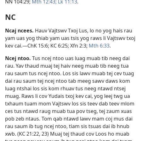
NN 104:29;
Mth 12:43;
Lk 11:13
.
NC
Ncaj ncees
.
Hauv Vajtswv Txoj Lus, lo no yog hais rau
yam uas yog thiab yam uas tsis yog raws li Vajtswv txoj
kev cai.​—
ChK 15:6;
KC 6:25;
Xfn 2:3;
Mth 6:33
.
Ncej ntoo
.
Tus ncej ntoo uas luag muab tib neeg dai
rau. Yav thaud muaj tej haiv neeg muab tib neeg tua
rau saum tus ncej ntoo. Los sis lawv muab tej cev tuag
dai rau saum tej ncej ntoo tab meeg sawv daws kom
luag ntshai los sis kom rhuav tus neeg ntawd ntsej
muag. Raws li cov Yudais txoj kev cai, yog leej twg ua
txhaum tuam mom Vajtswv los sis teev dab teev mlom
ces tus ntawd raug muab tua pov tseg, tej zaum xuas
pob zeb ntaus. Tom qab ntawd lawv mam coj mus dai
rau saum ib tug ncej ntoo, tiam sis tsuas dai ib hnub
xwb. (
KC 21:22, 23
) Muaj tej thaud cov Loos ho muab