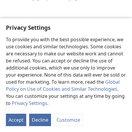
Privacy Settings
To provide you with the best possible experience, we
use cookies and similar technologies. Some cookies
are necessary to make our website work and cannot
THEEJ TAWM LI CAS
be refused. You can accept or decline the use of
additional cookies, which we use only to improve
Theej
Theej
your experience. None of this data will ever be sold or
tawm
tawm
used for marketing. To learn more, read the
Global
tej
tej
Policy on Use of Cookies and Similar Technologies
.
ntaub
zaj
You can customize your settings at any time by going
ntawv
uas
to
Privacy Settings
.
li
twb
S
cas
kaw
Ta
Vajtswv
suab
Accept
Decline
Customize
of
Txoj
lawm
Co