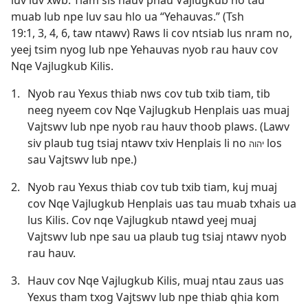
muab lub npe luv sau hlo ua “Yehauvas.” (
Tsh
19:1,
3, 4,
6
, taw ntawv) Raws li cov ntsiab lus nram no,
yeej tsim nyog lub npe Yehauvas nyob rau hauv cov
Nqe Vajlugkub Kilis.
1.
Nyob rau Yexus thiab nws cov tub txib tiam, tib
neeg nyeem cov Nqe Vajlugkub Henplais uas muaj
Vajtswv lub npe nyob rau hauv thoob plaws. (Lawv
siv plaub tug tsiaj ntawv txiv Henplais li no
los
יהוה
sau Vajtswv lub npe.‏)
2.
Nyob rau Yexus thiab cov tub txib tiam, kuj muaj
cov Nqe Vajlugkub Henplais uas tau muab txhais ua
lus Kilis. Cov nqe Vajlugkub ntawd yeej muaj
Vajtswv lub npe sau ua plaub tug tsiaj ntawv nyob
rau hauv.
3.
Hauv cov Nqe Vajlugkub Kilis, muaj ntau zaus uas
Yexus tham txog Vajtswv lub npe thiab qhia kom