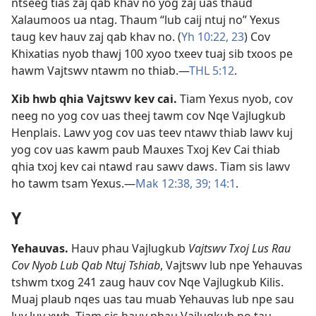
ntseeg tias zaj qab khav no yog zaj uas thaud
Xalaumoos ua ntag. Thaum “lub caij ntuj no” Yexus
taug kev hauv zaj qab khav no. (
Yh 10:22, 23
) Cov
Khixatias nyob thawj 100 xyoo txeev tuaj sib txoos pe
hawm Vajtswv ntawm no thiab.​—
THL 5:12
.
Xib hwb qhia Vajtswv kev cai
.
Tiam Yexus nyob, cov
neeg no yog cov uas theej tawm cov Nqe Vajlugkub
Henplais. Lawv yog cov uas teev ntawv thiab lawv kuj
yog cov uas kawm paub Mauxes Txoj Kev Cai thiab
qhia txoj kev cai ntawd rau sawv daws. Tiam sis lawv
ho tawm tsam Yexus.​—
Mak 12:38, 39;
14:1
.
Y
Yehauvas
.
Hauv phau Vajlugkub
Vajtswv Txoj Lus Rau
Cov Nyob Lub Qab Ntuj Tshiab
, Vajtswv lub npe Yehauvas
tshwm txog 241 zaug hauv cov Nqe Vajlugkub Kilis.
Muaj plaub nqes uas tau muab Yehauvas lub npe sau
luv luv xwb. Tiam sis hauv phau Vajlugkub no tau