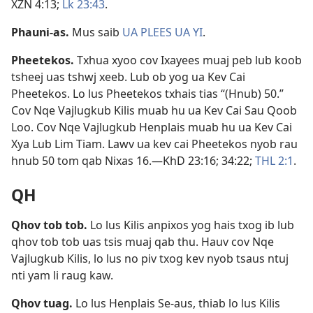
XZN 4:13;
Lk 23:43
.
Phauni-as
.
Mus saib
UA PLEES UA YI
.
Pheetekos
.
Txhua xyoo cov Ixayees muaj peb lub koob
tsheej uas tshwj xeeb. Lub ob yog ua Kev Cai
Pheetekos. Lo lus Pheetekos txhais tias “(Hnub) 50.”
Cov Nqe Vajlugkub Kilis muab hu ua Kev Cai Sau Qoob
Loo. Cov Nqe Vajlugkub Henplais muab hu ua Kev Cai
Xya Lub Lim Tiam. Lawv ua kev cai Pheetekos nyob rau
hnub 50 tom qab Nixas 16.​—
KhD 23:16;
34:22;
THL 2:1
.
QH
Qhov tob tob
.
Lo lus Kilis anpixos yog hais txog ib lub
qhov tob tob uas tsis muaj qab thu. Hauv cov Nqe
Vajlugkub Kilis, lo lus no piv txog kev nyob tsaus ntuj
nti yam li raug kaw.
Qhov tuag
.
Lo lus Henplais Se-aus, thiab lo lus Kilis