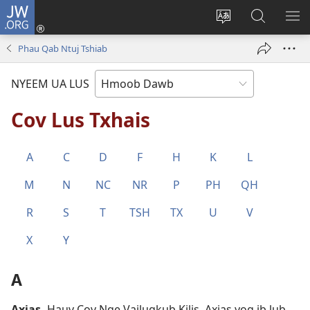
JW.ORG
Txuas
Ntxiv
Hloov
Nrhiav
SAI
(opens
lub
Hauv
ME
Phau Qab Ntuj Tshiab
new
vej
JW.ORG
window)
xaij
NYEEM UA LUS
ua
lwm
Cov Lus Txhais
yam
lus
A
C
D
F
H
K
L
M
N
NC
NR
P
PH
QH
R
S
T
TSH
TX
U
V
X
Y
A
Axias
.
Hauv Cov Nqe Vajlugkub Kilis, Axias yog ib lub