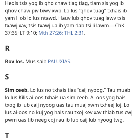
Hedis tsis yog ib qho chaw tiag tiag, tiam sis yog ib
qhov chaw piv txwv xwb. Lo lus “qhov tuag” txhais ib
yam li ob lo lus ntawd. Hauv lub qhov tuag lawv tsis
txawj xav, tsis txawj ua ib yam dab tsi li lawm.​—
ChK
37:35;
LT 9:10;
Mth 27:26;
THL 2:31
.
R
Rov los
.
Mus saib
PALUXIAS
.
S
Sim ceeb
.
Lo lus no txhais tias “caij nyoog.” Tau muab
lo lus Kilis ai-oos txhais ua sim ceeb. Ai-oos yog hais
txog ib lub caij nyoog uas tau muaj xwm txheej loj. Lo
lus ai-oos no kuj yog hais rau txoj kev xav thiab tus cwj
pwm uas tib neeg coj rau ib lub caij lub nyoog twg.
T