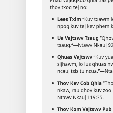
Phau Vajlugkub qhia tias p
thov txog tej no:
Lees Txim
“Kuv txawm le
npog kuv tej kev phem ke
Ua Vajtswv Tsaug
“Qhov
tsaug.”​—
Ntawv Nkauj 92
Qhuas Vajtswv
“Kuv yua
sijhawm, lo lus qhuas n
ncauj tsis tu ncua.”​—
Nta
Thov Kev Cob Qhia
“Tho
nkaw, rau qhov kuv zoo s
Ntawv Nkauj 119:35
.
Thov Kom Vajtswv Pub