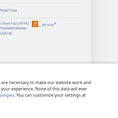
Nyiaj Txiag
 Tsom Faj LUB VEJ
®
JW Hub
(opens
J TSHAWB NRHIAV
new
LUGKUB
window)
es are necessary to make our website work and
your experience. None of this data will ever
nologies
. You can customize your settings at
OG KOJ
|
PRIVACY SETTINGS