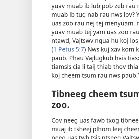
yuav muab ib lub pob zeb rau 
muab ib tug nab rau nws lov? Yo
uas zoo rau nej tej menyuam, 
yuav muab tej yam uas zoo rau 
ntawd, Vajtswv nqua hu koj los
(
1 Petus 5:7
) Nws kuj xav kom k
paub. Phau Vajlugkub hais tias:
tiamsis cia li taij thiab thov t
koj cheem tsum rau nws paub.
Tibneeg cheem tsum
zoo.
Cov neeg uas fawb txog tibneeg
muaj ib tsheej plhom leej che
neeg uas twb tsis ntseeg Vajtsw