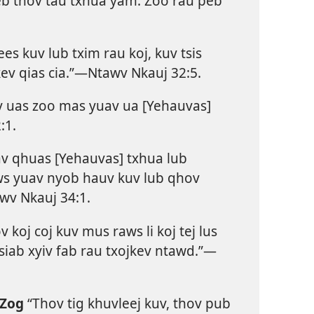
eb thov tau txhua yam. Zoo rau peb
es kuv lub txim rau koj, kuv tsis
v qias cia.”​—
Ntawv Nkauj 32:5
.
 uas zoo mas yuav ua [Yehauvas]
:1
.
v qhuas [Yehauvas] txhua lub
ws yuav nyob hauv kuv lub qhov
wv Nkauj 34:1
.
v koj coj kuv mus raws li koj tej lus
iab xyiv fab rau txojkev ntawd.”​—
 Zog
“Thov tig khuvleej kuv, thov pub