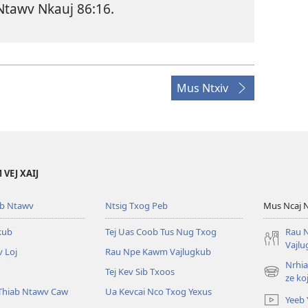
Ntawv Nkauj 86:16
.
Mus Ntxiv
VEJ XAIJ
ub Ntawv
Ntsig Txog Peb
Mus Ncaj 
kub
Tej Uas Coob Tus Nug Txog
Rau 
Vajl
 Loj
Rau Npe Kawm Vajlugkub
Nrhia
Tej Kev Sib Txoos
(opens
ze ko
new
Thiab Ntawv Caw
Ua Kevcai Nco Txog Yexus
Yeeb 
window)