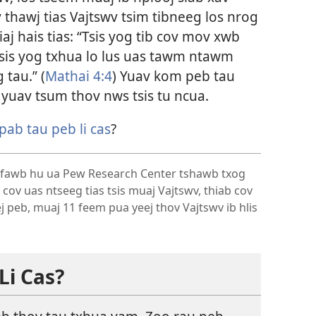
 thawj tias Vajtswv tsim tibneeg los nrog
aj hais tias: “Tsis yog tib cov mov xwb
amsis yog txhua lo lus uas tawm ntawm
 tau.” (
Mathai 4:4
) Yuav kom peb tau
 yuav tsum thov nws tsis tu ncua.
pab tau peb li cas
?
fawb hu ua Pew Research Center tshawb txog
cov uas ntseeg tias tsis muaj Vajtswv, thiab cov
ej peb, muaj 11 feem pua yeej thov Vajtswv ib hlis
Li Cas?