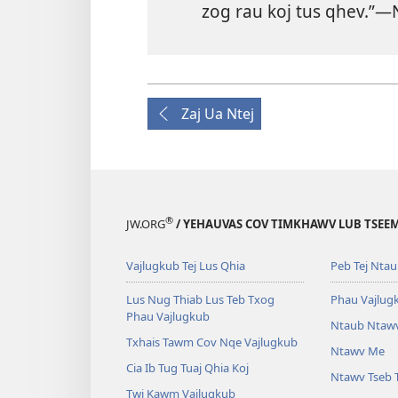
zog rau koj tus qhev.”​—
Zaj Ua Ntej
®
JW.ORG
/ YEHAUVAS COV TIMKHAWV LUB TSEEM 
Vajlugkub Tej Lus Qhia
Peb Tej Nta
Lus Nug Thiab Lus Teb Txog
Phau Vajlug
Phau Vajlugkub
Ntaub Ntawv
Txhais Tawm Cov Nqe Vajlugkub
Ntawv Me
Cia Ib Tug Tuaj Qhia Koj
Ntawv Tseb 
Twj Kawm Vajlugkub