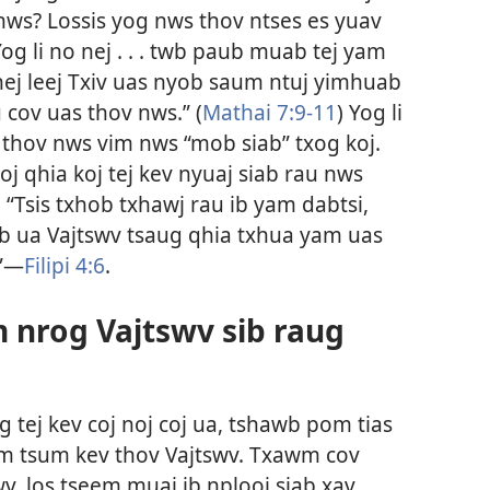
nws? Lossis yog nws thov ntses es yuav
g li no nej . . . twb paub muab tej yam
nej leej Txiv uas nyob saum ntuj yimhuab
cov uas thov nws.” (
Mathai 7:9-11
) Yog li
 thov nws vim nws “mob siab” txog koj.
oj qhia koj tej kev nyuaj siab rau nws
 “Tsis txhob txhawj rau ib yam dabtsi,
hiab ua Vajtswv tsaug qhia txhua yam uas
”​—
Filipi 4:6
.
 nrog Vajtswv sib raug
 tej kev coj noj coj ua, tshawb pom tias
em tsum kev thov Vajtswv. Txawm cov
v, los tseem muaj ib nplooj siab xav