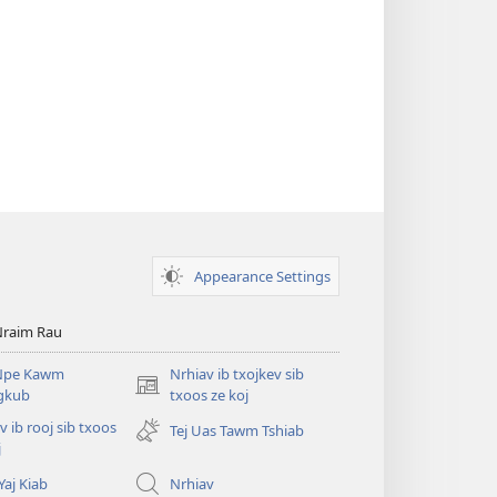
Appearance Settings
Nraim Rau
Npe Kawm
Nrhiav ib txojkev sib
(opens
ugkub
txoos ze koj
new
v ib rooj sib txoos
Tej Uas Tawm Tshiab
window)
j
Yaj Kiab
Nrhiav