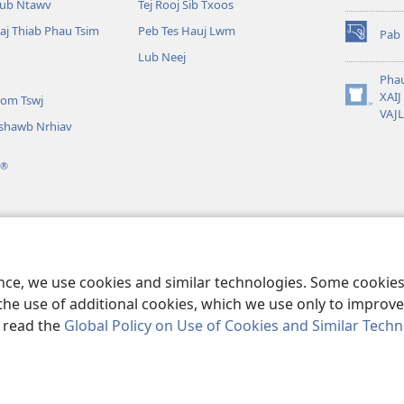
aub Ntawv
Tej Rooj Sib Txoos
aj Thiab Phau Tsim
Peb Tes Hauj Lwm
Pab 
(opens
Lub Neej
new
window)
Phau
XAI
om Tswj
(opens
VAJ
new
shawb Nrhiav
window)
®
 Suab
 Nyeem Vajlugkub
ence, we use cookies and similar technologies. Some cooki
the use of additional cookies, which we use only to improve 
, read the
Global Policy on Use of Cookies and Similar Tech
 Bible and Tract Society of Pennsylvania.
TSO CAI SIV LI CAS
|
NTSIG TX