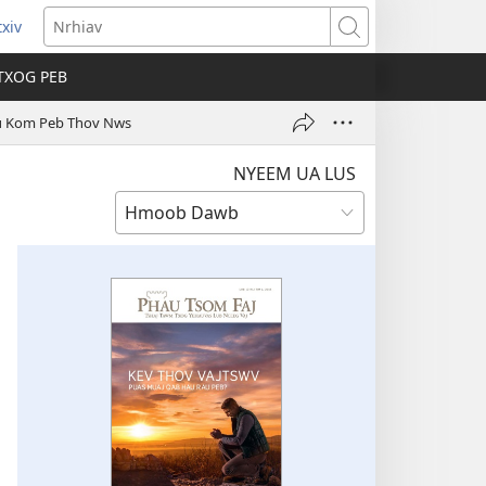
xiv
ns
Nrhiav
TXOG PEB
ow)
u Kom Peb Thov Nws
NYEEM UA LUS