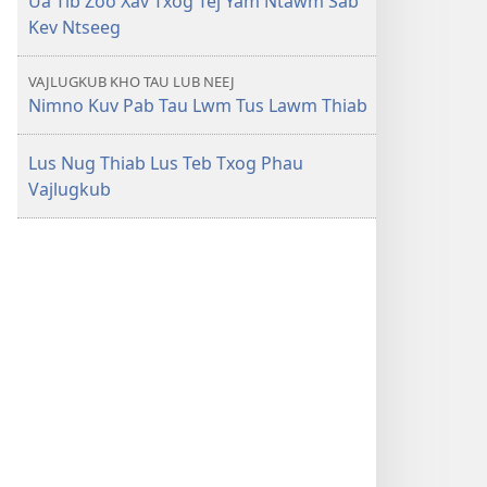
Ua Tib Zoo Xav Txog Tej Yam Ntawm Sab
Kev Ntseeg
VAJLUGKUB KHO TAU LUB NEEJ
Nimno Kuv Pab Tau Lwm Tus Lawm Thiab
Lus Nug Thiab Lus Teb Txog Phau
Vajlugkub