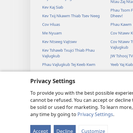
Ntau Zaj Nt
Kev Kaj Siab
Phau Tsom F
Kev Txij Nkawm Thiab Tsev Neeg
Dheev!
Cov Hluas
Phau Kawm
Me Nyuam
Cov Ntawv K
Kev Ntseeg Vajtswv
Cov Ntawv T
Vajlugkub
Kev Tshawb Txujci Thiab Phau
Vajlugkub
JW Tshooj TV
Phau Vajlugkub Tej Keeb Kwm
Yeeb Yaj Kiab
Nkauj
Privacy Settings
Yeeb Yam Ua
Ua Yeeb Yam
To provide you with the best possible experi
cannot be refused. You can accept or decline 
be sold or used for marketing. To learn more
any time by going to
Privacy Settings
.
Copyright
© 2026 Watch Tower
Accept
Decline
Customize