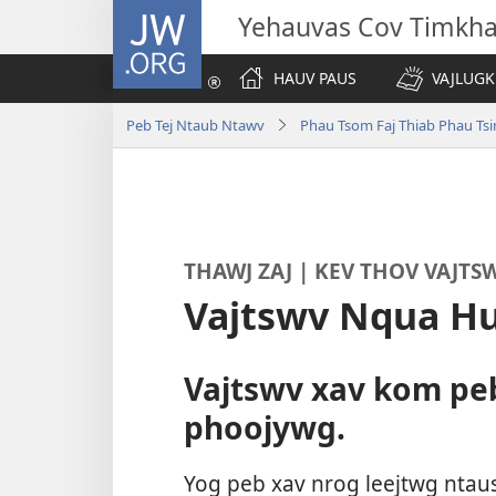
JW.ORG
Yehauvas Cov Timkh
HAUV PAUS
VAJLUGK
Peb Tej Ntaub Ntawv
Phau Tsom Faj Thiab Phau Ts
THAWJ ZAJ | KEV THOV VAJT
Vajtswv Nqua H
Vajtswv xav kom pe
phoojywg.
Yog peb xav nrog leejtwg nta