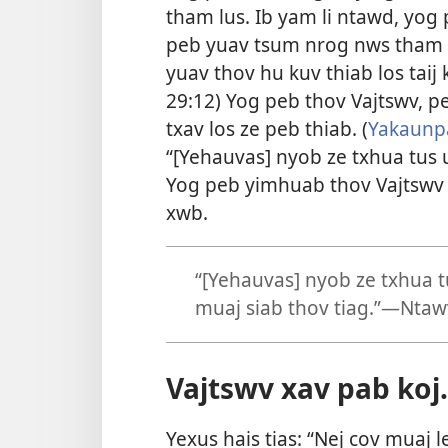
tham lus. Ib yam li ntawd, yog
peb yuav tsum nrog nws tham lu
yuav thov hu kuv thiab los taij
29:12
) Yog peb thov Vajtswv, p
txav los ze peb thiab. (
Yakaunp
“[Yehauvas] nyob ze txhua tus 
Yog peb yimhuab thov Vajtswv
xwb.
“[Yehauvas] nyob ze txhua t
muaj siab thov tiag.”​—
Ntaw
Vajtswv xav pab koj.
Yexus hais tias: “Nej cov muaj 