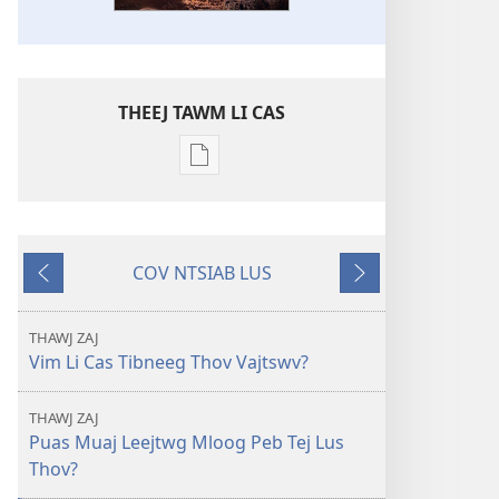
THEEJ TAWM LI CAS
Theej
tawm
tej
ntaub
COV NTSIAB LUS
ntawv
Zaj
Mus
li
Ua
Ntxiv
cas
Ntej
THAWJ ZAJ
PHAU
Vim Li Cas Tibneeg Thov Vajtswv?
TSOM
FAJ
THAWJ ZAJ
Kev
Puas Muaj Leejtwg Mloog Peb Tej Lus
Thov
Thov?
Vajtswv