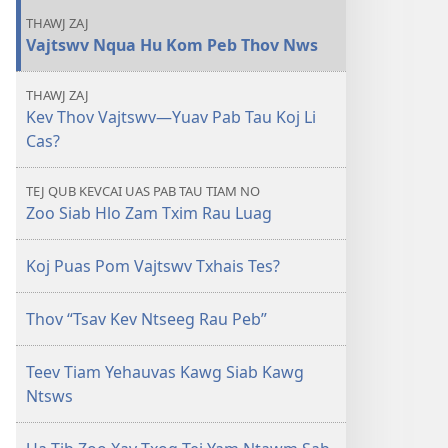
Puas
THAWJ ZAJ
Muaj
Vajtswv Nqua Hu Kom Peb Thov Nws
Qab
Hau
THAWJ ZAJ
Rau
Kev Thov Vajtswv—Yuav Pab Tau Koj Li
Peb?
Cas?
TEJ QUB KEVCAI UAS PAB TAU TIAM NO
Zoo Siab Hlo Zam Txim Rau Luag
Koj Puas Pom Vajtswv Txhais Tes?
Thov “Tsav Kev Ntseeg Rau Peb”
Teev Tiam Yehauvas Kawg Siab Kawg
Ntsws