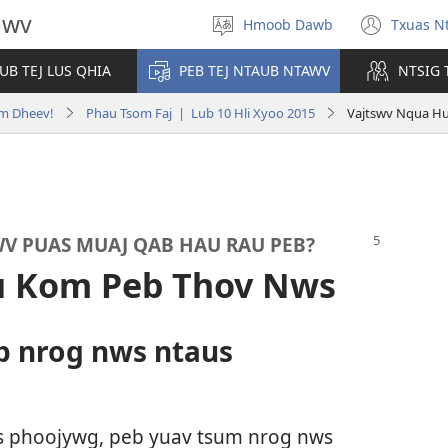
awv
Hmoob Dawb
Txuas Nt
Xaiv
(ope
Yam
new
UB TEJ LUS QHIA
PEB TEJ NTAUB NTAWV
NTSIG 
Lus
wind
im Dheev!
Phau Tsom Faj | Lub 10 Hli Xyoo 2015
Vajtswv Nqua H
SWV PUAS MUAJ QAB HAU RAU PEB?
u Kom Peb Thov Nws
b nrog nws ntaus
us phoojywg, peb yuav tsum nrog nws