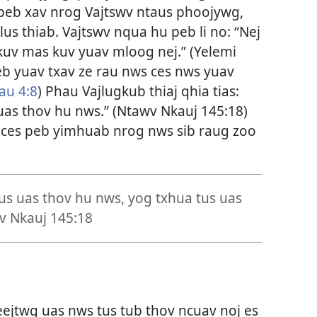
 peb xav nrog Vajtswv ntaus phoojywg,
s thiab. Vajtswv nqua hu peb li no: “Nej
 kuv mas kuv yuav mloog nej.” (
Yelemi
eb yuav txav ze rau nws ces nws yuav
au 4:8
) Phau Vajlugkub thiaj qhia tias:
uas thov hu nws.” (
Ntawv Nkauj 145:18
)
 ces peb yimhuab nrog nws sib raug zoo
us uas thov hu nws, yog txhua tus uas
v Nkauj 145:18
leejtwg uas nws tus tub thov ncuav noj es