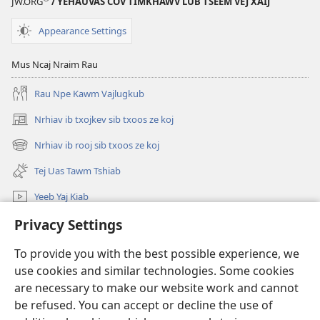
JW.ORG
/ YEHAUVAS COV TIMKHAWV LUB TSEEM VEJ XAIJ
Ntxhov
Heev
Appearance Settings
Mus Ncaj Nraim Rau
Rau Npe Kawm Vajlugkub
Nrhiav ib txojkev sib txoos ze koj
(opens
new
Nrhiav ib rooj sib txoos ze koj
(opens
window)
new
Tej Uas Tawm Tshiab
window)
Yeeb Yaj Kiab
Privacy Settings
Nrhiav
To provide you with the best possible experience, we
Pab Nyiaj Txiag
(opens
use cookies and similar technologies. Some cookies
new
are necessary to make our website work and cannot
window)
Phau Tsom Faj LUB VEJ XAIJ TSHAWB NRHIAV VAJLUGKUB
be refused. You can accept or decline the use of
(opens
new