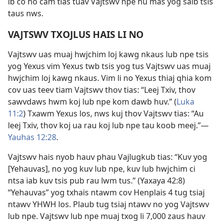
ib co ho cam tias tuav Vajtswv npe hu mas yog saib tsis
taus nws.
VAJTSWV TXOJLUS HAIS LI NO
Vajtswv uas muaj hwjchim loj kawg nkaus lub npe tsis
yog Yexus vim Yexus twb tsis yog tus Vajtswv uas muaj
hwjchim loj kawg nkaus. Vim li no Yexus thiaj qhia kom
cov uas teev tiam Vajtswv thov tias: “Leej Txiv, thov
sawvdaws hwm koj lub npe kom dawb huv.” (
Luka
11:2
) Txawm Yexus los, nws kuj thov Vajtswv tias: “Au
leej Txiv, thov koj ua rau koj lub npe tau koob meej.”​—
Yauhas 12:28
.
Vajtswv hais nyob hauv phau Vajlugkub tias: “Kuv yog
[Yehauvas], no yog kuv lub npe, kuv lub hwjchim ci
ntsa iab kuv tsis pub rau lwm tus.” (
Yaxaya 42:8
)
“Yehauvas” yog txhais ntawm cov Henplais 4 tug tsiaj
ntawv YHWH los. Plaub tug tsiaj ntawv no yog Vajtswv
lub npe. Vajtswv lub npe muaj txog li 7,000 zaus hauv