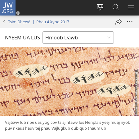
JW.ORG
Txuas
Ntxiv
Hloov
Nrhiav
SAI
(opens
lub
Hauv
ME
Tsim Dheev! | Phau 4 Xyoo 2017
new
vej
JW.ORG
window)
xaij
NYEEM UA LUS
ua
lwm
yam
lus
Vajtswv lub npe uas yog cov tsiaj ntawv lus Henplais yeej muaj nyob
puv nkaus hauv tej phau Vajlugkub qub qub thaum ub