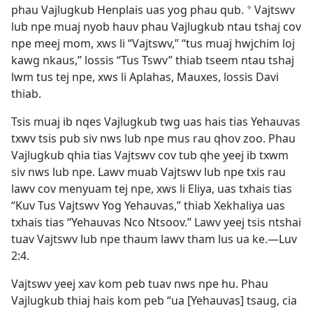
phau Vajlugkub Henplais uas yog phau qub.
Vajtswv
a
lub npe muaj nyob hauv phau Vajlugkub ntau tshaj cov
npe meej mom, xws li “Vajtswv,” “tus muaj hwjchim loj
kawg nkaus,” lossis “Tus Tswv” thiab tseem ntau tshaj
lwm tus tej npe, xws li Aplahas, Mauxes, lossis Davi
thiab.
Tsis muaj ib nqes Vajlugkub twg uas hais tias Yehauvas
txwv tsis pub siv nws lub npe mus rau qhov zoo. Phau
Vajlugkub qhia tias Vajtswv cov tub qhe yeej ib txwm
siv nws lub npe. Lawv muab Vajtswv lub npe txis rau
lawv cov menyuam tej npe, xws li Eliya, uas txhais tias
“Kuv Tus Vajtswv Yog Yehauvas,” thiab Xekhaliya uas
txhais tias “Yehauvas Nco Ntsoov.” Lawv yeej tsis ntshai
tuav Vajtswv lub npe thaum lawv tham lus ua ke.​—
Luv
2:4
.
Vajtswv yeej xav kom peb tuav nws npe hu. Phau
Vajlugkub thiaj hais kom peb “ua [Yehauvas] tsaug, cia