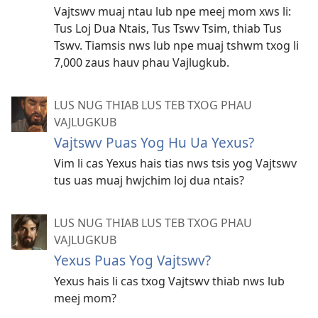
Vajtswv muaj ntau lub npe meej mom xws li:
Tus Loj Dua Ntais, Tus Tswv Tsim, thiab Tus
Tswv. Tiamsis nws lub npe muaj tshwm txog li
7,000 zaus hauv phau Vajlugkub.
LUS NUG THIAB LUS TEB TXOG PHAU
VAJLUGKUB
Vajtswv Puas Yog Hu Ua Yexus?
Vim li cas Yexus hais tias nws tsis yog Vajtswv
tus uas muaj hwjchim loj dua ntais?
LUS NUG THIAB LUS TEB TXOG PHAU
VAJLUGKUB
Yexus Puas Yog Vajtswv?
Yexus hais li cas txog Vajtswv thiab nws lub
meej mom?