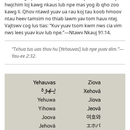
hwjchim loj kawg nkaus lub npe mas yog ib qho zoo
kawg li. Qhov ntawd yuav ua rau koj tau koob hmoov
ntau heev tamsim no thiab lawm yav tom hauv ntej.
Vajtswv cog lus tias: “Kuv yuav tsom kwm nws cia vim
nws lees yuav kuv lub npe.”​—
Ntawv Nkauj 91:14
.
“Txhua tus uas thov hu
[
Yehauvas
]
lub npe yuav dim.”​—
Yau-ee 2:32
.