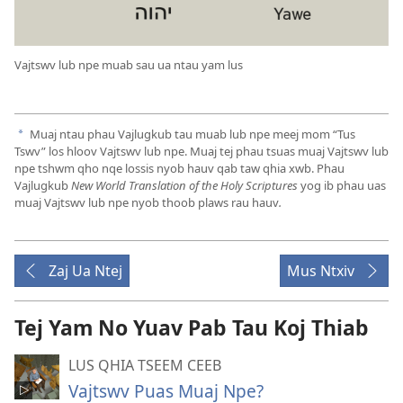
Vajtswv lub npe muab sau ua ntau yam lus
Muaj ntau phau Vajlugkub tau muab lub npe meej mom “Tus
a
Tswv” los hloov Vajtswv lub npe. Muaj tej phau tsuas muaj Vajtswv lub
npe tshwm qho nqe lossis nyob hauv qab taw qhia xwb. Phau
Vajlugkub
New World Translation of the Holy Scriptures
yog ib phau uas
muaj Vajtswv lub npe nyob thoob plaws rau hauv
.
Zaj Ua Ntej
Mus Ntxiv
Tej Yam No Yuav Pab Tau Koj Thiab
LUS QHIA TSEEM CEEB
Vajtswv Puas Muaj Npe?