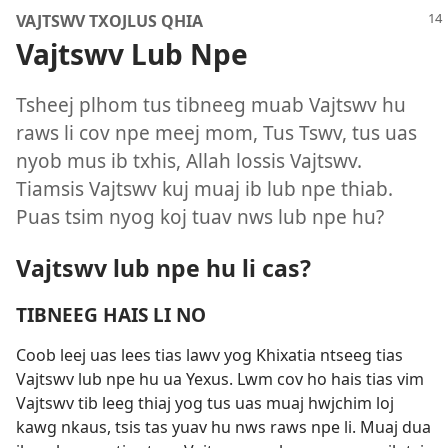
VAJTSWV TXOJLUS QHIA
Vajtswv Lub Npe
Tsheej plhom tus tibneeg muab Vajtswv hu
raws li cov npe meej mom, Tus Tswv, tus uas
nyob mus ib txhis, Allah lossis Vajtswv.
Tiamsis Vajtswv kuj muaj ib lub npe thiab.
Puas tsim nyog koj tuav nws lub npe hu?
Vajtswv lub npe hu li cas?
TIBNEEG HAIS LI NO
Coob leej uas lees tias lawv yog Khixatia ntseeg tias
Vajtswv lub npe hu ua Yexus. Lwm cov ho hais tias vim
Vajtswv tib leeg thiaj yog tus uas muaj hwjchim loj
kawg nkaus, tsis tas yuav hu nws raws npe li. Muaj dua