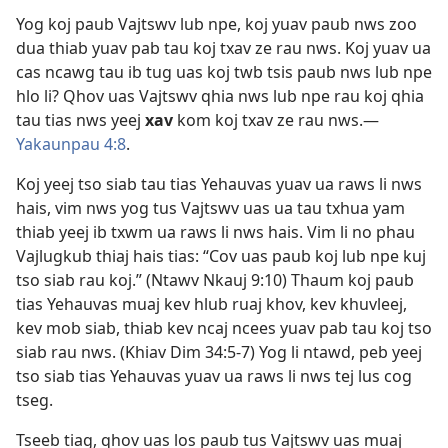
Yog koj paub Vajtswv lub npe, koj yuav paub nws zoo
dua thiab yuav pab tau koj txav ze rau nws. Koj yuav ua
cas ncawg tau ib tug uas koj twb tsis paub nws lub npe
hlo li? Qhov uas Vajtswv qhia nws lub npe rau koj qhia
tau tias nws yeej
xav
kom koj txav ze rau nws.​—
Yakaunpau 4:8
.
Koj yeej tso siab tau tias Yehauvas yuav ua raws li nws
hais, vim nws yog tus Vajtswv uas ua tau txhua yam
thiab yeej ib txwm ua raws li nws hais. Vim li no phau
Vajlugkub thiaj hais tias: “Cov uas paub koj lub npe kuj
tso siab rau koj.” (
Ntawv Nkauj 9:10
) Thaum koj paub
tias Yehauvas muaj kev hlub ruaj khov, kev khuvleej,
kev mob siab, thiab kev ncaj ncees yuav pab tau koj tso
siab rau nws. (
Khiav Dim 34:5-7
) Yog li ntawd, peb yeej
tso siab tias Yehauvas yuav ua raws li nws tej lus cog
tseg.
Tseeb tiag, qhov uas los paub tus Vajtswv uas muaj