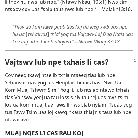
li thov hu nws lub npe.” (
Ntawv Nkauj 105:1
) Nws cim
ntsoov cov uas “saib taus nws lub npe.”​—
Malakhi 3:16
.
“Thov ua kom lawv paub tias koj tib leeg xwb uas npe
hu ua
[
Yehauvas
]
thiaj yog tus Vajtswv Loj Dua Ntais uas
kav tag nrho thoob ntiajteb.”​—
Ntawv Nkauj 83:18
.
Vajtswv lub npe txhais li cas?
Cov neeg txawj ntse ib txhia ntseeg tias lub npe
Yehauvas uas yog lus Henplais txhais tias “Nws Ua
Kom Muaj Tshwm Sim.” Yog li, lub ntsiab ntawd txhais
tias Vajtswv yeej ua tau lossis siv tau tej uas nws tsim
los ua kom muaj tiav raws li nws siab nyiam. Tsuas yog
tus Tswv Tsim uas loj kawg nkaus thiaj ris taus lub npe
ntawd xwb.
MUAJ NQES LI CAS RAU KOJ