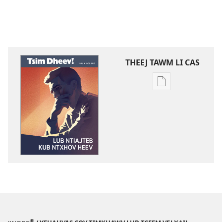
THEEJ TAWM LI CAS
Theej
tawm
tej
ntaub
ntawv
li
cas
TSIM
DHEEV!
Lub
Ntiajteb
Kub
®