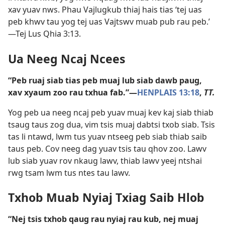
xav yuav nws. Phau Vajlugkub thiaj hais tias ‘tej uas
peb khwv tau yog tej uas Vajtswv muab pub rau peb.’​
—
Tej Lus Qhia 3:13
.
Ua Neeg Ncaj Ncees
“Peb ruaj siab tias peb muaj lub siab dawb paug,
xav xyaum zoo rau txhua fab.”​—
HENPLAIS 13:18
,
TT.
Yog peb ua neeg ncaj peb yuav muaj kev kaj siab thiab
tsaug taus zog dua, vim tsis muaj dabtsi txob siab. Tsis
tas li ntawd, lwm tus yuav ntseeg peb siab thiab saib
taus peb. Cov neeg dag yuav tsis tau qhov zoo. Lawv
lub siab yuav rov nkaug lawv, thiab lawv yeej ntshai
rwg tsam lwm tus ntes tau lawv.
Txhob Muab Nyiaj Txiag Saib Hlob
“Nej tsis txhob qaug rau nyiaj rau kub, nej muaj