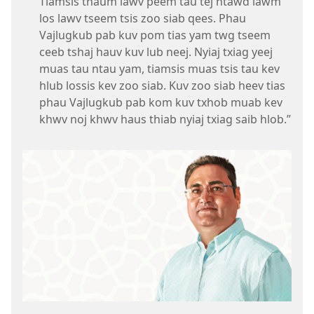
Tiamsis thaum lawv peem tau tej ntawd lawm
los lawv tseem tsis zoo siab qees. Phau
Vajlugkub pab kuv pom tias yam twg tseem
ceeb tshaj hauv kuv lub neej. Nyiaj txiag yeej
muas tau ntau yam, tiamsis muas tsis tau kev
hlub lossis kev zoo siab. Kuv zoo siab heev tias
phau Vajlugkub pab kom kuv txhob muab kev
khwv noj khwv haus thiab nyiaj txiag saib hlob.”