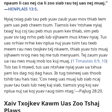
npaum li cas nej cia li zoo siab rau tej uas nej muaj.”​
—
HENPLAIS 13:5
.
Nyiaj txiag pab tau peb yuav zaub yuav mov thiab lwm
yam uas peb cheem tsum. Tiamsis kev ‘ntshaw nyiaj
txiag’ kuj coj tau peb mus yuam kev thiab, vim peb
yuav siv tag nrho peb lub sijhawm mus khwv nyiaj. Tus
uas nrhiav nrhw kev nplua nuj yuav tsim tau teeb
meem rau nws txojkev txij nkawm, thiab yuav tsis muaj
sijhawm nrog nws tej me tub menyuam. Tej zaum yuav
ua rau nws muaj mob los kuj muaj. (
1 Timautes 6:9, 10
)
Tsis tas li ntawd, tus uas ntshaw nyiaj yuav ua txhua
yam los dag noj dag haus. Ib tug txivneej uas thoob
tshib tau hais tias: ‘Cov neeg uas muaj lub siab ncaj
yuav tau txais lub neej kaj siab, tiamsis yog koj xav
nplua nuj sai koj yuav raug txim ntag.’​—
Pajlug 28:20
.
Xaiv Txojkev Kawm Uas Zoo Tshaj
Plaws