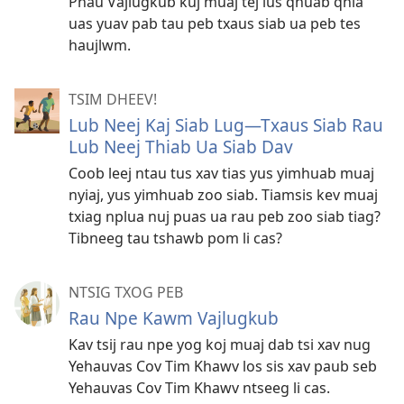
Phau Vajlugkub kuj muaj tej lus qhuab qhia
uas yuav pab tau peb txaus siab ua peb tes
haujlwm.
TSIM DHEEV!
Lub Neej Kaj Siab Lug​—Txaus Siab Rau
Lub Neej Thiab Ua Siab Dav
Coob leej ntau tus xav tias yus yimhuab muaj
nyiaj, yus yimhuab zoo siab. Tiamsis kev muaj
txiag nplua nuj puas ua rau peb zoo siab tiag?
Tibneeg tau tshawb pom li cas?
NTSIG TXOG PEB
Rau Npe Kawm Vajlugkub
Kav tsij rau npe yog koj muaj dab tsi xav nug
Yehauvas Cov Tim Khawv los sis xav paub seb
Yehauvas Cov Tim Khawv ntseeg li cas.