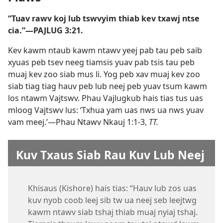
“Tuav rawv koj lub tswvyim thiab kev txawj ntse
cia.”​—
PAJLUG 3:21
.
Kev kawm ntaub kawm ntawv yeej pab tau peb saib
xyuas peb tsev neeg tiamsis yuav pab tsis tau peb
muaj kev zoo siab mus li. Yog peb xav muaj kev zoo
siab tiag tiag hauv peb lub neej peb yuav tsum kawm
los ntawm Vajtswv. Phau Vajlugkub hais tias tus uas
mloog Vajtswv lus: ‘Txhua yam uas nws ua nws yuav
vam meej.’​—
Phau Ntawv Nkauj 1:1-3
,
TT.
Kuv Txaus Siab Rau Kuv Lub Neej
Khisaus (Kishore) hais tias: “Hauv lub zos uas
kuv nyob coob leej sib tw ua neej seb leejtwg
kawm ntawv siab tshaj thiab muaj nyiaj tshaj.