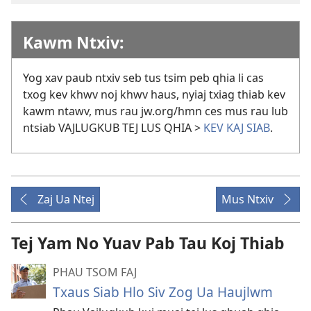
Kawm Ntxiv:
Yog xav paub ntxiv seb tus tsim peb qhia li cas
txog kev khwv noj khwv haus, nyiaj txiag thiab kev
kawm ntawv, mus rau jw.org/hmn ces mus rau lub
ntsiab VAJLUGKUB TEJ LUS QHIA >
KEV KAJ SIAB
.
Zaj Ua Ntej
Mus Ntxiv
Tej Yam No Yuav Pab Tau Koj Thiab
PHAU TSOM FAJ
Txaus Siab Hlo Siv Zog Ua Haujlwm