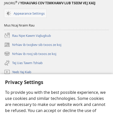
Nrhiav
TSIM
®
JW.ORG
/ YEHAUVAS COV TIMKHAWV LUB TSEEM VEJ XAIJ
Tau
DHEEV!
Tswvyim
Koj
Appearance Settings
Ua
Yeej
Neej
Nrhiav
Mus Ncaj Nraim Rau
Zoo
Tau
Rau Npe Kawm Vajlugkub
Siab
Tswvyim
Hlo
Ua
Nrhiav ib txojkev sib txoos ze koj
(opens
Neej
new
Nrhiav ib rooj sib txoos ze koj
Zoo
(opens
window)
Siab
new
Tej Uas Tawm Tshiab
window)
Hlo
Yeeb Yaj Kiab
Nrhiav
Privacy Settings
To provide you with the best possible experience, we
Pab Nyiaj Txiag
(opens
use cookies and similar technologies. Some cookies
new
are necessary to make our website work and cannot
window)
Phau Tsom Faj LUB VEJ XAIJ TSHAWB NRHIAV VAJLUGKUB
(opens
be refused. You can accept or decline the use of