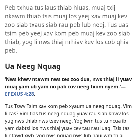
Peb txhua tus laus thiab hluas, muaj txij
nkawm thiab tsis muaj los yeej xav muaj kev
zoo siab txaus siab rau peb lub neej. Tus uas
tsim peb yeej xav kom peb muaj kev zoo siab
thiab, yog li nws thiaj nrhiav kev los cob qhia
peb.
Ua Neeg Nquag
‘Nws khwv ntawm nws tes zoo dua, nws thiaj li yuav
muaj yam ub yam no pab cov neeg txom nyem.’​—
EFEXUS 4:28
.
Tus Tswv Tsim xav kom peb xyaum ua neeg nquag. Vim
li cas? Vim tias tus neeg nquag yuav rau siab khwv los
yug nws thiab nws tsev neeg. Yog lwm tus tu ncua ib
yam dabtsi los nws thiaj yuav cev tau rau luag. Tsis tas
li ntawd xwb, yog nws nquag nws lub haujlwm thiaj