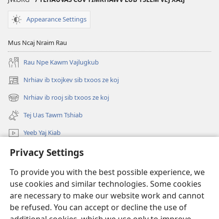
Mob
Nyuaj
Appearance Settings
Siab
Raug
Mus Ncaj Nraim Rau
Cov
Rau Npe Kawm Vajlugkub
Hluas?
Dabtsi
Nrhiav ib txojkev sib txoos ze koj
(opens
Thiaj
new
Nrhiav ib rooj sib txoos ze koj
Pab
(opens
window)
Tau?
new
Tej Uas Tawm Tshiab
window)
Yeeb Yaj Kiab
Privacy Settings
Nrhiav
To provide you with the best possible experience, we
Pab Nyiaj Txiag
(opens
use cookies and similar technologies. Some cookies
new
are necessary to make our website work and cannot
window)
Phau Tsom Faj LUB VEJ XAIJ TSHAWB NRHIAV VAJLUGKUB
be refused. You can accept or decline the use of
(opens
new