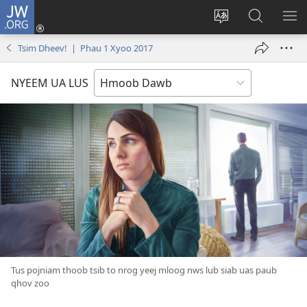
JW.ORG
Txuas
Ntxiv
Hloov
Nrhiav
SAI
(opens
lub
Hauv
ME
Tsim Dheev! | Phau 1 Xyoo 2017
new
vej
JW.ORG
window)
xaij
NYEEM UA LUS
ua
lwm
yam
lus
Tus pojniam thoob tsib to nrog yeej mloog nws lub siab uas paub
qhov zoo