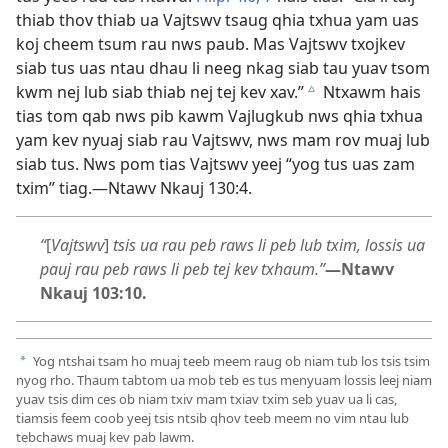
thiab thov thiab ua Vajtswv tsaug qhia txhua yam uas
koj cheem tsum rau nws paub. Mas Vajtswv txojkev
siab tus uas ntau dhau li neeg nkag siab tau yuav tsom
kwm nej lub siab thiab nej tej kev xav.”
Ntxawm hais
c
tias tom qab nws pib kawm Vajlugkub nws qhia txhua
yam kev nyuaj siab rau Vajtswv, nws mam rov muaj lub
siab tus. Nws pom tias Vajtswv yeej “yog tus uas zam
txim” tiag.​—
Ntawv Nkauj 130:4
.
“
[
Vajtswv
]
tsis ua rau peb raws li peb lub txim, lossis ua
pauj rau peb raws li peb tej kev txhaum.”
—
Ntawv
Nkauj 103:10
.
Yog ntshai tsam ho muaj teeb meem raug ob niam tub los tsis tsim
a
nyog rho. Thaum tabtom ua mob teb es tus menyuam lossis leej niam
yuav tsis dim ces ob niam txiv mam txiav txim seb yuav ua li cas,
tiamsis feem coob yeej tsis ntsib qhov teeb meem no vim ntau lub
tebchaws muaj kev pab lawm.