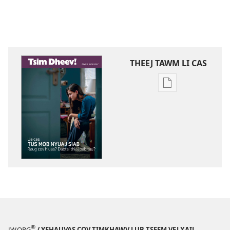
THEEJ TAWM LI CAS
Theej
tawm
tej
ntaub
ntawv
li
cas
TSIM
DHEEV!
Ua
Cas
Tus
®
JW.ORG
/ YEHAUVAS COV TIMKHAWV LUB TSEEM VEJ XAIJ