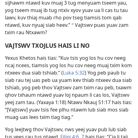
sijhawm ntawd kuv muaj 3 tug menyuam tseem yau,
yog tseem muaj ib tug ntxiv xyov yuav ua li cas tu tau
lawv, kuv thiaj muab rho pov tseg tiamsis tom qab
ntawd, kuv nyuaj siab heev.”
Vajtswv puas yuav zam
b
txim rau Ntxawm?
VAJTSWV TXOJLUS HAIS LI NO
Yexus Khetos hais tias: “Kuv tsis yog los hu cov neeg
ncaj ncees, tiamsis yog los hu cov neeg muaj txim kom
ntxeev dua siab tshiab.” (
Luka 5:32
) Yog peb paub tu
siab rau tej uas peb ua yuam kev thiab ntxeev dua siab
tshiab, yog peb thov Vajtswv zam txim rau peb, txawm
qhov txhaum ntawd yuav loj npaum li cas los, Vajtswv
yeej zam tau. (
Yaxaya 1:18
)
Ntawv Nkauj 51:17
hais tias:
“[Vajtswv] yuav tsis fee plhu ntawm lub siab mos siab
muag uas lees txim tiag tiag.”
Yog leejtwg thov Vajtswv, nws yeej yuav pub lub siab
tus yees rau tus ntawd.
Filipi 4:6, 7
hais tias: “Cia li taij