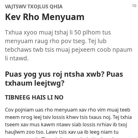
VAJTSWV TXOJLUS QHIA
Kev Rho Menyuam
Txhua xyoo muaj tshaj li 50 plhom tus
menyuam raug rho pov tseg. Tej lub
tebchaws twb tsis muaj pejxeem coob npaum
li ntawd.
Puas yog yus roj ntsha xwb? Puas
txhaum leejtwg?
TIBNEEG HAIS LI NO
Cov pojniam uas rho menyuam xav rho vim muaj teeb
meem nrog leej txiv lossis khwv tsis txaus noj. Tej txhia
tseem xav mus kawm ntawv siab lossis nrhiav ib txoj
haujlwm zoo tso. Lawv tsis xav ua ib leeg niam tu