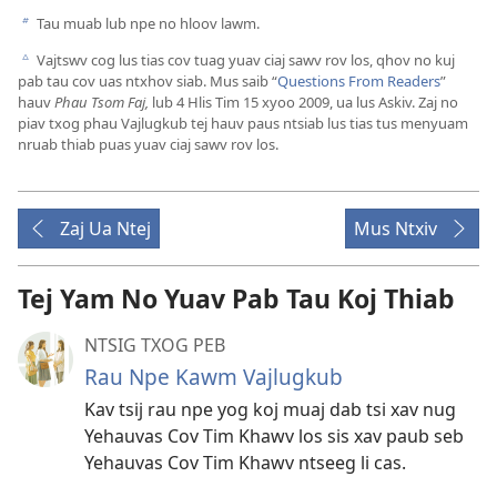
Tau muab lub npe no hloov lawm.
b
Vajtswv cog lus tias cov tuag yuav ciaj sawv rov los, qhov no kuj
c
pab tau cov uas ntxhov siab. Mus saib “
Questions From Readers
”
hauv
Phau Tsom Faj,
lub 4 Hlis Tim 15 xyoo 2009, ua lus Askiv. Zaj no
piav txog phau Vajlugkub tej hauv paus ntsiab lus tias tus menyuam
nruab thiab puas yuav ciaj sawv rov los.
Zaj Ua Ntej
Mus Ntxiv
Tej Yam No Yuav Pab Tau Koj Thiab
NTSIG TXOG PEB
Rau Npe Kawm Vajlugkub
Kav tsij rau npe yog koj muaj dab tsi xav nug
Yehauvas Cov Tim Khawv los sis xav paub seb
Yehauvas Cov Tim Khawv ntseeg li cas.