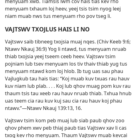
menyuam xwb. Tiamsis lwm cov hais tias kev rho
menyuam txhaum loj heev, yeej tsis tsim nyog leej
niam muab nws tus menyuam rho pov tseg li.
VAJTSWV TXOJLUS HAIS LI NO
Vajtswv saib tibneeg txojsia muaj nqes. (
Chiv Keeb 9:6;
Ntawv Nkauj 36:9
) Yog li ntawd, tus menyuam nruab
thiab txojsia yeej tseem ceeb heev. Vajtswv tsim
pojniam lub tsev menyuam los tiv thaiv thiab yug tus
menyuam ntawd kom loj hlob. Ib tug uas sau phau
Vajlugkub tau hais tias: “Koj muab kuv txuas rau hauv
kuv niam lub plab. . . . Koj lub qhov muag pom kuv rau
thaum tsis tau xeeb rau hauv nruab thiab. Txhua hnub
uas teem cia rau kuv kuj sau cia rau hauv koj phau
ntawv.”​—
Ntawv Nkauj 139:13,
16
.
Vajtswv tsim kom peb muaj lub siab paub qhov zoo
qhov phem xwv peb thiaj paub tias Vajtswv xav li cas
txog kev rho menyuam. Thaum Vajtswv muab kevcai