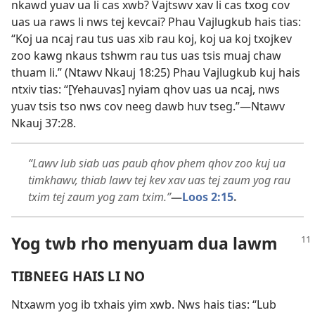
nkawd yuav ua li cas xwb? Vajtswv xav li cas txog cov
uas ua raws li nws tej kevcai? Phau Vajlugkub hais tias:
“Koj ua ncaj rau tus uas xib rau koj, koj ua koj txojkev
zoo kawg nkaus tshwm rau tus uas tsis muaj chaw
thuam li.” (
Ntawv Nkauj 18:25
) Phau Vajlugkub kuj hais
ntxiv tias: “[Yehauvas] nyiam qhov uas ua ncaj, nws
yuav tsis tso nws cov neeg dawb huv tseg.”​—
Ntawv
Nkauj 37:28
.
“Lawv lub siab uas paub qhov phem qhov zoo kuj ua
timkhawv, thiab lawv tej kev xav uas tej zaum yog rau
txim tej zaum yog zam txim.”
—
Loos 2:15
.
Yog twb rho menyuam dua lawm
TIBNEEG HAIS LI NO
Ntxawm yog ib txhais yim xwb. Nws hais tias: “Lub