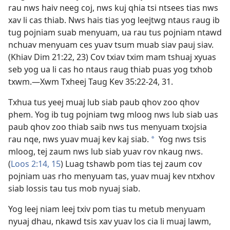
rau nws haiv neeg coj, nws kuj qhia tsi ntsees tias nws
xav li cas thiab. Nws hais tias yog leejtwg ntaus raug ib
tug pojniam suab menyuam, ua rau tus pojniam ntawd
nchuav menyuam ces yuav tsum muab siav pauj siav.
(
Khiav Dim 21:22, 23
) Cov txiav txim mam tshuaj xyuas
seb yog ua li cas ho ntaus raug thiab puas yog txhob
txwm.​—
Xwm Txheej Taug Kev 35:22-24,
31
.
Txhua tus yeej muaj lub siab paub qhov zoo qhov
phem. Yog ib tug pojniam twg mloog nws lub siab uas
paub qhov zoo thiab saib nws tus menyuam txojsia
rau nqe, nws yuav muaj kev kaj siab.
Yog nws tsis
a
mloog, tej zaum nws lub siab yuav rov nkaug nws.
(
Loos 2:14, 15
) Luag tshawb pom tias tej zaum cov
pojniam uas rho menyuam tas, yuav muaj kev ntxhov
siab lossis tau tus mob nyuaj siab.
Yog leej niam leej txiv pom tias tu metub menyuam
nyuaj dhau, nkawd tsis xav yuav los cia li muaj lawm,