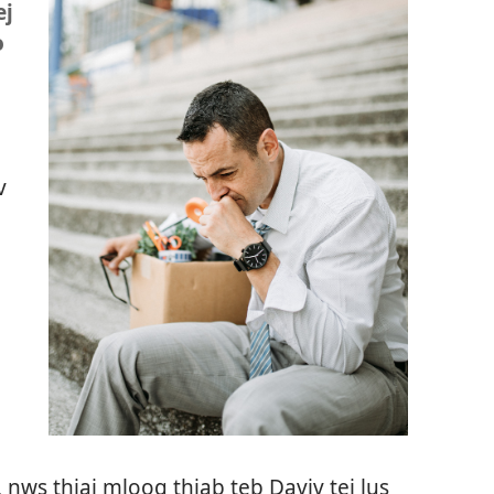
ej
o
v
 nws thiaj mloog thiab teb Daviv tej lus