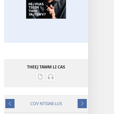
THEEJ TAWM LI CAS
Theej
Theej
tawm
tawm
tej
tej
ntaub
zaj
COV NTSIAB LUS
ntawv
uas
Zaj
Mus
li
twb
Ua
Ntxiv