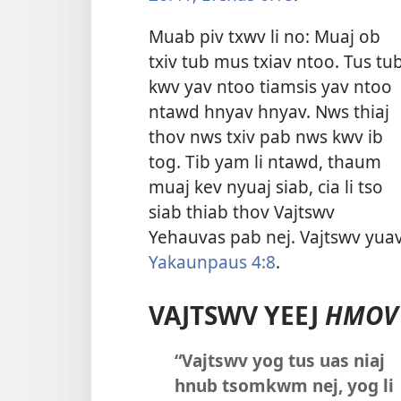
Muab piv txwv li no: Muaj ob
txiv tub mus txiav ntoo. Tus tu
kwv yav ntoo tiamsis yav ntoo
ntawd hnyav hnyav. Nws thiaj
thov nws txiv pab nws kwv ib
tog. Tib yam li ntawd, thaum
muaj kev nyuaj siab, cia li tso
siab thiab thov Vajtswv
Yehauvas pab nej. Vajtswv yuav
Yakaunpaus 4:8
.
VAJTSWV YEEJ
HMOV
“Vajtswv yog tus uas niaj
hnub tsomkwm nej, yog li