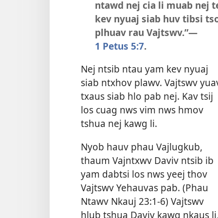
ntawd nej cia li muab nej t
kev nyuaj siab huv tibsi ts
plhuav rau Vajtswv.”​—
1 Petus 5:7
.
Nej ntsib ntau yam kev nyuaj
siab ntxhov plawv. Vajtswv yua
txaus siab hlo pab nej. Kav tsij
los cuag nws vim nws hmov
tshua nej kawg li.
Nyob hauv phau Vajlugkub,
thaum Vajntxwv Daviv ntsib ib
yam dabtsi los nws yeej thov
Vajtswv Yehauvas pab. (
Phau
Ntawv Nkauj 23:1-6
) Vajtswv
hlub tshua Daviv kawg nkaus li,