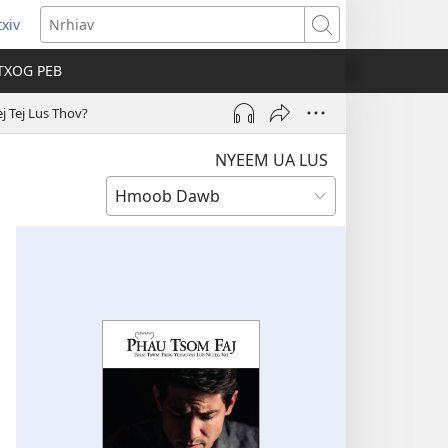
xiv
ns
Nrhiav
TXOG PEB
ow)
j Tej Lus Thov?
NYEEM UA LUS