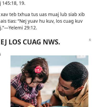
 145:18, 19
.
 xav teb txhua tus uas muaj lub siab xib
ais tias: “Nej yuav hu kuv, los cuag kuv
j.”​—
Yelemi 29:12
.
J LOS CUAG NWS.
s