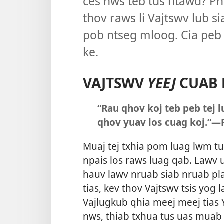
ces nws teb tus ntawd? Ph
thov raws li Vajtswv lub 
pob ntseg mloog. Cia pe
ke.
VAJTSWV
YEEJ
CUAB 
“Rau qhov koj teb peb tej 
qhov yuav los cuag koj.”​—
Muaj tej txhia pom luag lwm tu
npais los raws luag qab. Lawv u
hauv lawv nruab siab nruab pla
tias, kev thov Vajtswv tsis yog
Vajlugkub qhia meej meej tias
nws, thiab txhua tus uas muab s