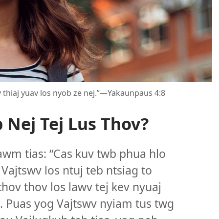
wv thiaj yuav los nyob ze nej.”​—Yakaunpaus 4:8
 Nej Tej Lus Thov?
lawm tias: “Cas kuv twb phua hlo
Vajtswv los ntuj teb ntsiag to
hov thov los lawv tej kev nyuaj
b. Puas yog Vajtswv nyiam tus twg