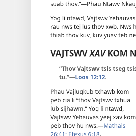
suab thov.”​—
Phau Ntawv Nkauj
Yog li ntawd, Vajtswv Yehauvas
rau nws tej lus thov xwb. Nws h
thiab thov kuv, kuv yuav teb ne
VAJTSWV
XAV
KOM NE
“Thov Vajtswv tsis tseg tsi
tu.”​—
Loos 12:12
.
Phau Vajlugkub txhawb kom
peb cia li “thov Vajtswv txhua
lub sijhawm.” Yog li ntawd,
Vajtswv Yehauvas yeej xav kom
peb thov hu nws.​—
Mathais
26:41;
Efexus 6:18
.