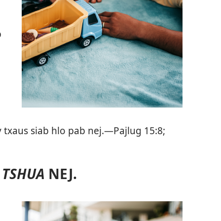
b
 txaus siab hlo pab nej.​—
Pajlug 15:8;
 TSHUA
NEJ.