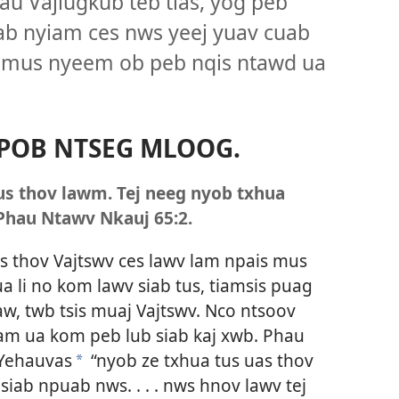
au Vajlugkub teb tias, yog peb
siab nyiam ces nws yeej yuav cuab
b mus nyeem ob peb nqis ntawd ua
POB NTSEG MLOOG.
lus thov lawm. Tej neeg nyob txhua
Phau Ntawv Nkauj 65:2
.
s thov Vajtswv ces lawv lam npais mus
a li no kom lawv siab tus, tiamsis puag
w, twb tsis muaj Vajtswv. Nco ntsoov
 lam ua kom peb lub siab kaj xwb. Phau
 Yehauvas
“nyob ze txhua tus uas thov
a
iab npuab nws. . . . nws hnov lawv tej