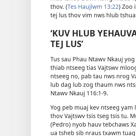
thov. (
Tes Haujlwm 13:22
) Zoo 
tej lus thov vim nws hlub tshu
‘KUV HLUB YEHAUV
TEJ LUS’
Tus sau Phau Ntawv Nkauj yog tu
thiab ntseeg tias Vajtswv mloog
ntseeg no, pab tau nws nrog V
lub dag lub zog thaum nws ntsi
Ntawv Nkauj 116:1-9
.
Yog peb muaj kev ntseeg yam l
thov Vajtswv tsis tseg tsis tu. 
(Pedro) nyob hauv tebchaws X
ua tsheb sib nraus txawm tuag