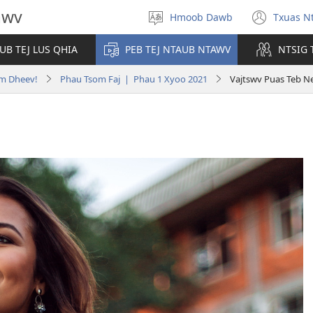
awv
Hmoob Dawb
Txuas Nt
Xaiv
(ope
Yam
new
UB TEJ LUS QHIA
PEB TEJ NTAUB NTAWV
NTSIG 
Lus
wind
im Dheev!
Phau Tsom Faj | Phau 1 Xyoo 2021
Vajtswv Puas Teb Ne