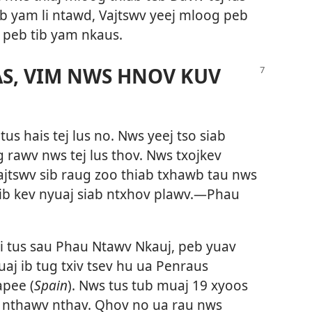
ib yam li ntawd, Vajtswv yeej mloog peb
a peb tib yam nkaus.
AS, VIM NWS HNOV KUV
s hais tej lus no. Nws yeej tso siab
 rawv nws tej lus thov. Nws txojkev
ajtswv sib raug zoo thiab txhawb tau nws
b kev nyuaj siab ntxhov plawv.​—
Phau
i tus sau Phau Ntawv Nkauj, peb yuav
Muaj ib tug txiv tsev hu ua Penraus
apee (
Spain
). Nws tus tub muaj 19 xyoos
 nthawv nthav. Qhov no ua rau nws