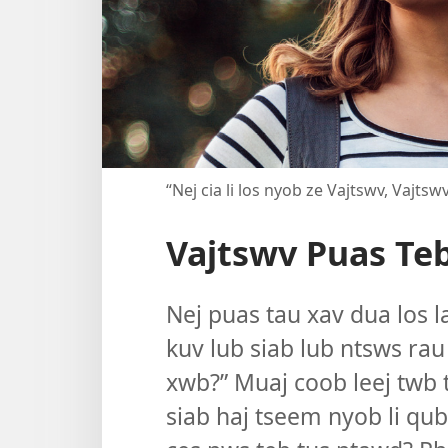
“Nej cia li los nyob ze Vajtswv, Vajts
Vajtswv Puas Teb
Nej puas tau xav dua los 
kuv lub siab lub ntsws rau 
xwb?” Muaj coob leej twb t
siab haj tseem nyob li qu