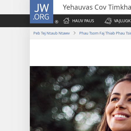
JW.ORG
Yehauvas Cov Timkh
HAUV PAUS
VAJLUGK
Peb Tej Ntaub Ntawv
Phau Tsom Faj Thiab Phau Ts