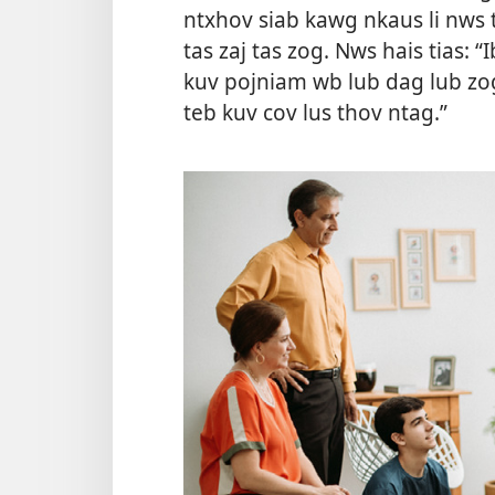
ntxhov siab kawg nkaus li nws t
tas zaj tas zog. Nws hais tias: “
kuv pojniam wb lub dag lub zo
teb kuv cov lus thov ntag.”