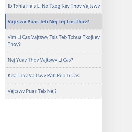
cas
kaw
Ntej
Ib Txhia Hais Li No Txog Kev Thov Vajtswv
PHAU
suab
TSOM
lawm
Vajtswv Puas Teb Nej Tej Lus Thov?
FAJ
li
Nej
cas
Vim Li Cas Vajtswv Tsis Teb Txhua Txojkev
Puas
PHAU
Thov?
Tseem
TSOM
Thov
FAJ
Vajtswv?
Nej
Nej Yuav Thov Vajtswv Li Cas?
Puas
Tseem
Kev Thov Vajtswv Pab Peb Li Cas
Thov
Vajtswv?
Vajtswv Puas Teb Nej?