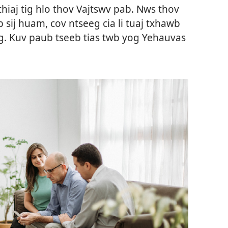
hiaj tig hlo thov Vajtswv pab. Nws thov
Ib sij huam, cov ntseeg cia li tuaj txhawb
g. Kuv paub tseeb tias twb yog Yehauvas