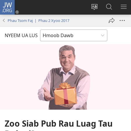
JW.ORG
Txuas
Ntxiv
Hloov
Nrhiav
SAI
(opens
lub
Hauv
ME
Phau Tsom Faj | Phau 2 Xyoo 2017
new
vej
JW.ORG
window)
xaij
NYEEM UA LUS
ua
lwm
yam
lus
Zoo Siab Pub Rau Luag Tau