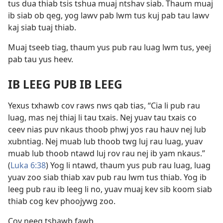
tus dua thiab tsis tshua muaj ntshav siab. Thaum muaj
ib siab ob qeg, yog lawv pab lwm tus kuj pab tau lawv
kaj siab tuaj thiab.
Muaj tseeb tiag, thaum yus pub rau luag lwm tus, yeej
pab tau yus heev.
IB LEEG PUB IB LEEG
Yexus txhawb cov raws nws qab tias, “Cia li pub rau
luag, mas nej thiaj li tau txais. Nej yuav tau txais co
ceev nias puv nkaus thoob phwj yos rau hauv nej lub
xubntiag. Nej muab lub thoob twg luj rau luag, yuav
muab lub thoob ntawd luj rov rau nej ib yam nkaus.”
(
Luka 6:38
) Yog li ntawd, thaum yus pub rau luag, luag
yuav zoo siab thiab xav pub rau lwm tus thiab. Yog ib
leeg pub rau ib leeg li no, yuav muaj kev sib koom siab
thiab cog kev phoojywg zoo.
Cov neeg tshawb fawb