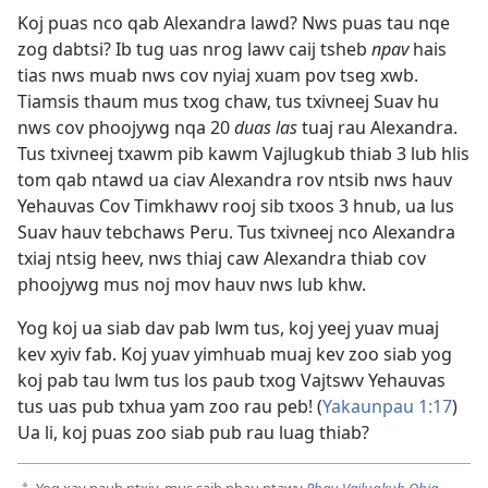
Koj puas nco qab Alexandra lawd? Nws puas tau nqe
zog dabtsi? Ib tug uas nrog lawv caij tsheb
npav
hais
tias nws muab nws cov nyiaj xuam pov tseg xwb.
Tiamsis thaum mus txog chaw, tus txivneej Suav hu
nws cov phoojywg nqa 20
duas las
tuaj rau Alexandra.
Tus txivneej txawm pib kawm Vajlugkub thiab 3 lub hlis
tom qab ntawd ua ciav Alexandra rov ntsib nws hauv
Yehauvas Cov Timkhawv rooj sib txoos 3 hnub, ua lus
Suav hauv tebchaws Peru. Tus txivneej nco Alexandra
txiaj ntsig heev, nws thiaj caw Alexandra thiab cov
phoojywg mus noj mov hauv nws lub khw.
Yog koj ua siab dav pab lwm tus, koj yeej yuav muaj
kev xyiv fab. Koj yuav yimhuab muaj kev zoo siab yog
koj pab tau lwm tus los paub txog Vajtswv Yehauvas
tus uas pub txhua yam zoo rau peb! (
Yakaunpau 1:17
)
Ua li, koj puas zoo siab pub rau luag thiab?