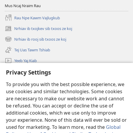
Tshaj
Mus Ncaj Nraim Rau
Plaws
Rau Npe Kawm Vajlugkub
Uas
Vajtswv
Nrhiav ib txojkev sib txoos ze koj
(opens
Pub?
new
Nrhiav ib rooj sib txoos ze koj
(opens
window)
new
Tej Uas Tawm Tshiab
window)
Yeeb Yaj Kiab
Privacy Settings
Nrhiav
To provide you with the best possible experience, we
Pab Nyiaj Txiag
(opens
use cookies and similar technologies. Some cookies
new
are necessary to make our website work and cannot
window)
Phau Tsom Faj LUB VEJ XAIJ TSHAWB NRHIAV VAJLUGKUB
be refused. You can accept or decline the use of
(opens
new
additional cookies, which we use only to improve
®
JW Hub
window)
(opens
your experience. None of this data will ever be sold or
new
used for marketing. To learn more, read the
Global
window)