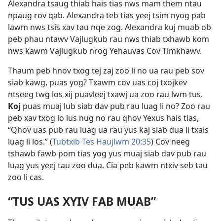
Alexandra tsaug thiab hais tias nws mam them ntau
npaug rov qab. Alexandra teb tias yeej tsim nyog pab
lawm nws tsis xav tau nqe zog. Alexandra kuj muab ob
peb phau ntawv Vajlugkub rau nws thiab txhawb kom
nws kawm Vajlugkub nrog Yehauvas Cov Timkhawv.
Thaum peb hnov txog tej zaj zoo li no ua rau peb sov
siab kawg, puas yog? Txawm cov uas coj txojkev
ntseeg twg los xij puavleej txawj ua zoo rau lwm tus.
Koj
puas muaj lub siab dav pub rau luag li no? Zoo rau
peb xav txog lo lus nug no rau qhov Yexus hais tias,
“Qhov uas pub rau luag ua rau yus kaj siab dua li txais
luag li los.” (
Tubtxib Tes Haujlwm 20:35
) Cov neeg
tshawb fawb pom tias yog yus muaj siab dav pub rau
luag yus yeej tau zoo dua. Cia peb kawm ntxiv seb tau
zoo li cas.
“TUS UAS XYIV FAB MUAB”