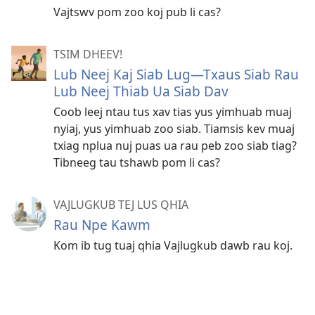
Vajtswv pom zoo koj pub li cas?
TSIM DHEEV!
Lub Neej Kaj Siab Lug​—Txaus Siab Rau
Lub Neej Thiab Ua Siab Dav
Coob leej ntau tus xav tias yus yimhuab muaj
nyiaj, yus yimhuab zoo siab. Tiamsis kev muaj
txiag nplua nuj puas ua rau peb zoo siab tiag?
Tibneeg tau tshawb pom li cas?
VAJLUGKUB TEJ LUS QHIA
Rau Npe Kawm
Kom ib tug tuaj qhia Vajlugkub dawb rau koj.