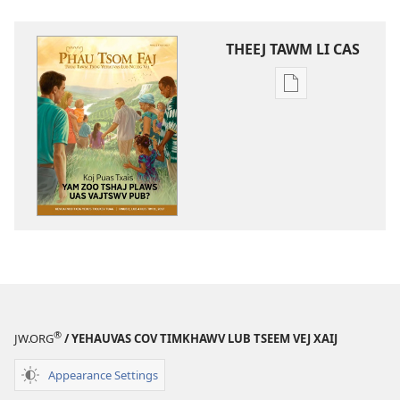
THEEJ TAWM LI CAS
Theej
tawm
tej
ntaub
ntawv
li
cas
PHAU
TSOM
FAJ
Koj
Puas
®
JW.ORG
/ YEHAUVAS COV TIMKHAWV LUB TSEEM VEJ XAIJ
Txais
Yam
Appearance Settings
Zoo