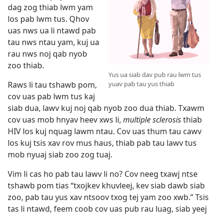
dag zog thiab lwm yam
los pab lwm tus. Qhov
uas nws ua li ntawd pab
tau nws ntau yam, kuj ua
rau nws noj qab nyob
zoo thiab.
Yus ua siab dav pub rau lwm tus
yuav pab tau yus thiab
Raws li tau tshawb pom,
cov uas pab lwm tus kaj
siab dua, lawv kuj noj qab nyob zoo dua thiab. Txawm
cov uas mob hnyav heev xws li,
multiple sclerosis
thiab
HIV los kuj nquag lawm ntau. Cov uas thum tau cawv
los kuj tsis xav rov mus haus, thiab pab tau lawv tus
mob nyuaj siab zoo zog tuaj.
Vim li cas ho pab tau lawv li no? Cov neeg txawj ntse
tshawb pom tias “txojkev khuvleej, kev siab dawb siab
zoo, pab tau yus xav ntsoov txog tej yam zoo xwb.” Tsis
tas li ntawd, feem coob cov uas pub rau luag, siab yeej