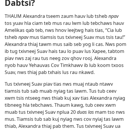
Dabtsi?
THAUM Alexandra tseem zaum hauv lub tsheb
npav
tos yuav hla ciam teb mus rau lwm lub tebchaws hauv
Amelikas qab teb, nws hnov leejtwg hais tias, “Cia lub
tsheb
npav
mus tiamsis tus txivneej Suav mus tsis tau!”
Alexandra thiaj tawm mus saib seb yog li cas. Nws pom
ib tug txivneej Suav hais tau lo puav lus Xapee, tabtom
piav nws zaj rau tus neeg zov qhov rooj. Alexandra
nyob hauv Yehauvas Cov Timkhawv ib lub koom txoos
Suav, nws thiaj pab txhais lus rau nkawd.
Tus txivneej Suav piav tias nws muaj ntaub ntawv
tiamsis tub sab muab nyiag tas lawm. Tus tub ceev
xwm tsis ntseeg nws thiab kuj xav tias Alexandra nyiag
tibneeg hla tebchaws. Thaum kawg, tub ceev xwm
muab tus txivneej Suav nplua 20
duas las
mam tso nws
mus. Tiamsis tub sab kuj nyiag nws cov nyiaj tas lawm
thiab, Alexandra thiaj pab them. Tus txivneej Suav ua