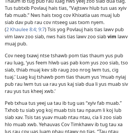
Thaum ib tug pub rau luag nws yeej zoo siab dua tiag.
Tus tubtxib Povlauj hais tias, “Vajtswv hlub tus uas xyiv
fab muab.” Nws hais txog cov Khixatia uas muaj lub
siab dav pub rau cov ntseeg uas txom nyem.
(
2 Khaulee 8:4;
9:7
) Tsis yog Povlauj hais tias lawv pub
vim lawv zoo siab, nws hais tias lawv zoo siab
vim
lawv
muaj pub.
Cov neeg txawj ntse tshawb pom tias thaum yus pub
rau luag, ‘yus feem hlwb uas pab kom yus zoo siab, tso
siab, thiab muaj kev sib raug zoo nrog lwm tus, cig
tuaj.’ Luag kuj tshawb pom tias thaum yus ‘muab nyiaj
pub rau lwm tus ua rau yus kaj siab dua li yus muab siv
rau yus tus kheej xwb.’
Peb txhua tus yeej ua tau ib tug uas “xyiv fab muab.”
Txhob tu siab yog koj muab tsis tau npaum li koj lub
siab xav. Tsis tas yuav muab ntau ntau, cia li zoo siab
hlo muab xwb. Yehauvas Cov Timkhawv ib tug tau xa
lus rau cov uas luam phau ntawv no tias, “Tau ntau