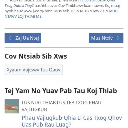
Yog xav paub ntxiv, mus saib phau ntawv
Phau Vajlugkub Qhia
a
Txog Dabtsi Tiag?
uas Yehauvas Cov Timkhawv luam tawm. Kuj muaj
nyob hauv www.jw.org/hmn. Mus saib TEJ NTAUB NTAWV >
NTAUB
NTAWV LOJ THIAB ME
.
Zaj Ua Ntej
Mus Ntxiv
Cov Ntsiab Sib Xws
Xyaum Vajtswv Tus Qauv
Tej Yam No Yuav Pab Tau Koj Thiab
LUS NUG THIAB LUS TEB TXOG PHAU
VAJLUGKUB
Phau Vajlugkub Qhia Li Cas Txog Qhov
Uas Pub Rau Luag?