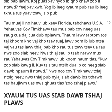
sib pab lawm. Koj puas xav nyob ib qho chaw zoo li
ntawd? Yeej xav xwb. Yog ib leeg xyaum pub rau ib leeg
txhua tus yuav txawj sib pub.
Tau muaj li no hauv lub xeev Florida, tebchaws U.S.A.
Yehauvas Cov Timkhawv tau mus pab cov neeg uas
raug cua daj cua dub nplawm. Thaum lawv tabtom tos
tej khoom kho vaj kho tsev tuaj, lawv pom ib lub ntsa
vaj vau tas lawv thiaj pab kho rau tus tswv tsev ua rau
nws zoo siab heev. Nws thiaj sau ib tsab ntawv mus
rau Yehauvas Cov Timkhawv lub koom haum tias, “Kuv
zoo siab kawg li. Kuv tsis tau ntsib dua ib co neeg siab
dawb npaum li ntawd.” Nws nco cov Timkhawv txiaj
ntsig heev, nws thiaj pub nyiaj siab dawb los txhawb
tes haujlwm uas nws qhuas tias ‘zoo tshaj plaws.’
XYAUM TUS UAS SIAB DAWB TSHAJ
PLAWS