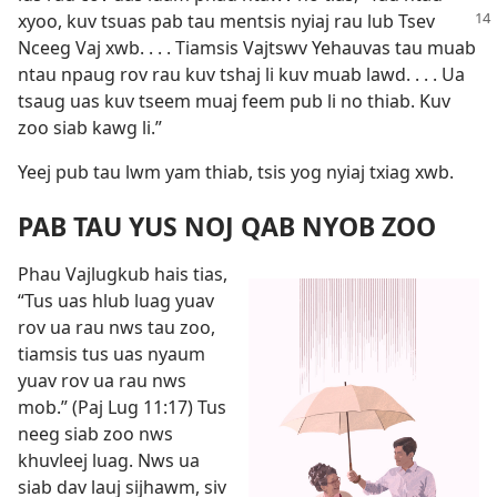
xyoo, kuv tsuas
pab tau mentsis nyiaj rau lub Tsev
Nceeg Vaj xwb. . . . Tiamsis Vajtswv Yehauvas tau muab
ntau npaug rov rau kuv tshaj li kuv muab lawd. . . . Ua
tsaug uas kuv tseem muaj feem pub li no thiab. Kuv
zoo siab kawg li.”
Yeej pub tau lwm yam thiab, tsis yog nyiaj txiag xwb.
PAB TAU YUS NOJ QAB NYOB ZOO
Phau Vajlugkub hais tias,
“Tus uas hlub luag yuav
rov ua rau nws tau zoo,
tiamsis tus uas nyaum
yuav rov ua rau nws
mob.” (
Paj Lug 11:17
) Tus
neeg siab zoo nws
khuvleej luag. Nws ua
siab dav lauj sijhawm, siv