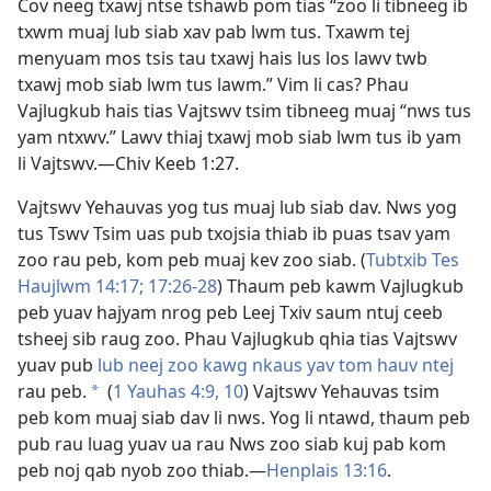
Cov neeg txawj ntse tshawb pom tias “zoo li tibneeg ib
txwm muaj lub siab xav pab lwm tus. Txawm tej
menyuam mos tsis tau txawj hais lus los lawv twb
txawj mob siab lwm tus lawm.” Vim li cas? Phau
Vajlugkub hais tias Vajtswv tsim tibneeg muaj “nws tus
yam ntxwv.” Lawv thiaj txawj mob siab lwm tus ib yam
li Vajtswv.​—
Chiv Keeb 1:27
.
Vajtswv Yehauvas yog tus muaj lub siab dav. Nws yog
tus Tswv Tsim uas pub txojsia thiab ib puas tsav yam
zoo rau peb, kom peb muaj kev zoo siab. (
Tubtxib Tes
Haujlwm 14:17;
17:26-28
) Thaum peb kawm Vajlugkub
peb yuav hajyam nrog peb Leej Txiv saum ntuj ceeb
tsheej sib raug zoo. Phau Vajlugkub qhia tias Vajtswv
yuav pub
lub neej zoo kawg nkaus yav tom hauv ntej
rau peb.
(
1 Yauhas 4:9, 10
) Vajtswv Yehauvas tsim
a
peb kom muaj siab dav li nws. Yog li ntawd, thaum peb
pub rau luag yuav ua rau Nws zoo siab kuj pab kom
peb noj qab nyob zoo thiab.​—
Henplais 13:16
.