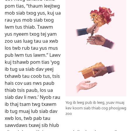
pom tias, “thaum leejtwg
mob siab txog yus, kuj ua
rau yus mob siab txog
lwm tus thiab. Txawm
yus nyeem txog tej yam
zoo uas luag tau ua xwb
los twb rub tau yus mus
pub lwm tus lawm.” Lawv
kuj tshawb pom tias ‘yog
ib tug ua siab dav yeej
txhawb tau coob tus, tsis
hais cov uas nws paub
thiab tsis paub, los ua
siab dav li nws.’ Nyob rau
Yog ib leeg pub ib leeg, yuav muaj
ib thaj tsam twg txawm
kev koom siab thiab cog phoojywg
ib tug muaj lub siab dav
zoo
xwb los, twb pab tau
sawvdaws txawj sib hlub