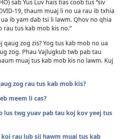
O) sab Yus Luv hais tias coob tus “siv
OVID-19, thaum muaj li no ua rau ib txhia
xav ua ib yam dab tsi li lawm. Qhov no qhia
b rau tus kab mob kis no.”
j qaug zog zis? Yog tus kab mob no ua
qaug zog. Phau Vajlugkub twb pab tau
thaum muaj tus kab mob kis no lawm. Kuj
 qaug zog rau tus kab mob kis?
eeb meem li cas?
b lus twg yuav pab tau koj kov yeej tus
 koj rau lub sij hawm muaj tus kab