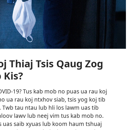
oj Thiaj Tsis Qaug Zog
 Kis?
OVID-19? Tus kab mob no puas ua rau koj
 ua rau koj ntxhov siab, tsis yog koj tib
. Twb tau ntau lub hli los lawm uas tib
hloov lawv lub neej vim tus kab mob no.
uas saib xyuas lub koom haum tshuaj