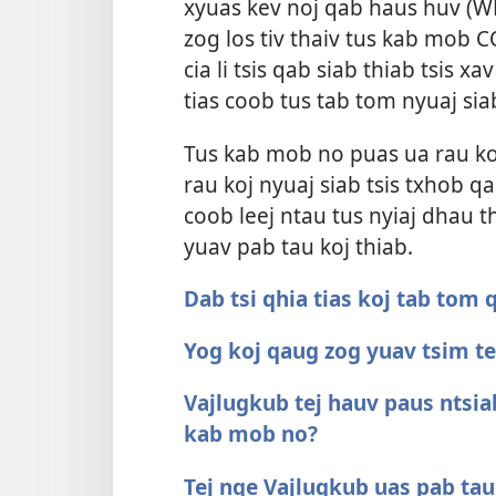
xyuas kev noj qab haus huv (WH
zog los tiv thaiv tus kab mob C
cia li tsis qab siab thiab tsis 
tias coob tus tab tom nyuaj sia
Tus kab mob no puas ua rau ko
rau koj nyuaj siab tsis txhob 
coob leej ntau tus nyiaj dhau 
yuav pab tau koj thiab.
Dab tsi qhia tias koj tab tom
Yog koj qaug zog yuav tsim t
Vajlugkub tej hauv paus ntsia
kab mob no?
Tej nqe Vajlugkub uas pab tau