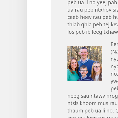
peb ua li no yeej pa
ua rau peb ntxhov si
ceeb heev rau peb h
thiab qhia peb tej k
los peb ib leeg txhaw
Ee
(N
nyu
nyo
nc
ywg
peb
neeg sau ntawv nrog 
ntsis khoom mus rau 
thaum peb ua li no. 
zoo rau lwm tus ua ra