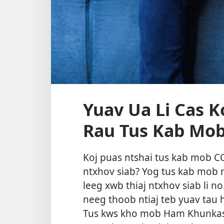
Yuav Ua Li Cas K
Rau Tus Kab Mob
Koj puas ntshai tus kab mob C
ntxhov siab? Yog tus kab mob no
leeg xwb thiaj ntxhov siab li no
neeg thoob ntiaj teb yuav tau 
Tus kws kho mob Ham Khunkas 