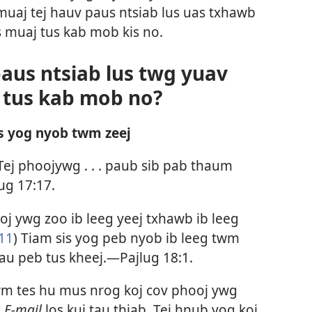
muaj tej hauv paus ntsiab lus uas txhawb
s muaj tus kab mob kis no.
paus ntsiab lus twg yuav
j tus kab mob no?
is yog nyob twm zeej
Tej phoojywg . . . paub sib pab thaum
ug 17:17
.
j ywg zoo ib leeg yeej txhawb ib leeg
:11
) Tiam sis yog peb nyob ib leeg twm
 rau peb tus kheej.—
Pajlug 18:1
.
awm tes hu mus nrog koj cov phooj ywg
a
E-mail
los kuj tau thiab. Tej hnub yog koj