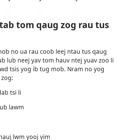
j tab tom qaug zog rau tus
mob no ua rau coob leej ntau tus qaug
ub lub neej yav tom hauv ntej yuav zoo li
awd tsis yog ib tug mob. Nram no yog
 zog:
ab tsi li
 qub lawm
 hauj lwm yooj yim