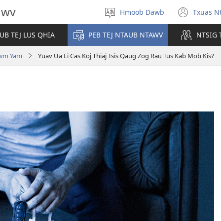
awv
Hmoob Dawb
Txuas Nt
Xaiv
(ope
Yam
new
UB TEJ LUS QHIA
PEB TEJ NTAUB NTAWV
NTSIG 
Lus
wind
wm Yam
Yuav Ua Li Cas Koj Thiaj Tsis Qaug Zog Rau Tus Kab Mob Kis?