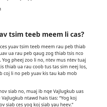
m
av tsim teeb meem li cas?
ces yuav tsim teeb meem rau peb thiab
yuav ua rau peb qaug zog thiab tsis nco
 Yog pheej zoo li no, ntev mus ntev tuaj
 thiab ua rau coob tus tas sim neej los,
eb coj li no peb yuav kis tau kab mob
hov siab no, muaj ib nqe Vajlugkub uas
 Vajlugkub ntawd hais tias: “Yog koj
 siab ces yog koj siab yau heev.”