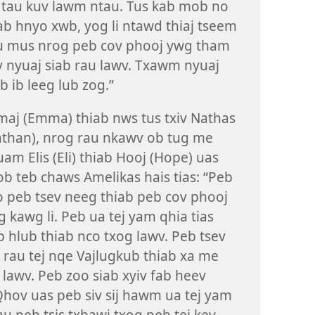
b tau kuv lawm ntau. Tus kab mob no
ab hnyo xwb, yog li ntawd thiaj tseem
u mus nrog peb cov phooj ywg tham
ev nyuaj siab rau lawv. Txawm nyuaj
b ib leeg lub zog.”
maj (Emma) thiab nws tus txiv Nathas
athan), nrog rau nkawv ob tug me
am Elis (Eli) thiab Hooj (Hope) uas
b teb chaws Amelikas hais tias: “Peb
o peb tsev neeg thiab peb cov phooj
 kawg li. Peb ua tej yam qhia tias
 hlub thiab nco txog lawv. Peb tsev
rau tej nqe Vajlugkub thiab xa me
lawv. Peb zoo siab xyiv fab heev
Qhov uas peb siv sij hawm ua tej yam
u peb tsis txhawj txog peb tej kev