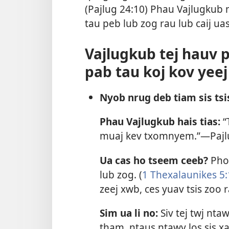
(
Pajlug 24:10
) Phau Vajlugkub 
tau peb lub zog rau lub caij ua
Vajlugkub tej hauv 
pab tau koj kov yee
Nyob nrug deb tiam sis ts
Phau Vajlugkub hais tias:
“
muaj kev txomnyem.”—
Pajl
Ua cas ho tseem ceeb?
Phoo
lub zog. (
1 Thexalaunikes 5
zeej xwb, ces yuav tsis zoo
Sim ua li no:
Siv tej twj nt
tham, ntaus ntawv los sis x