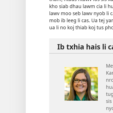
kho siab dhau lawm cia li 
lawv moo seb lawv nyob li ca
mob ib leeg li cas. Ua tej y
ua li no koj thiab koj tus ph
Ib txhia hais li 
Me
Ka
nr
hu
tug
si
ny