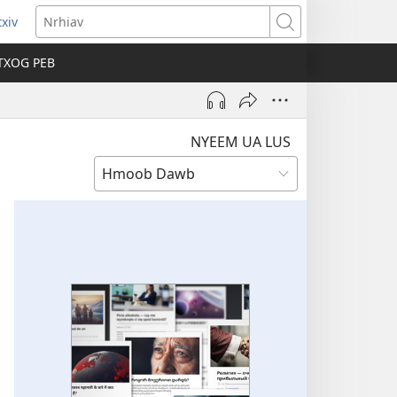
xiv
ns
Nrhiav
TXOG PEB
ow)
NYEEM UA LUS