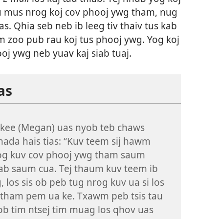
hu mus nrog koj cov phooj ywg tham, nug
s. Qhia seb neb ib leeg tiv thaiv tus kab
am zoo pub rau koj tus phooj ywg. Yog koj
ooj ywg neb yuav kaj siab tuaj.
cas
kee (Megan) uas nyob teb chaws
nada hais tias: “Kuv teem sij hawm
og kuv cov phooj ywg tham saum
ab saum cua. Tej thaum kuv teem ib
, los sis ob peb tug nrog kuv ua si los
s tham pem ua ke. Txawm peb tsis tau
ob tim ntsej tim muag los qhov uas