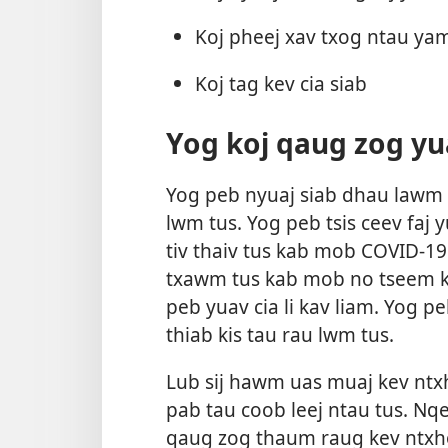
Koj pheej xav txog ntau ya
Koj tag kev cia siab
Yog koj qaug zog yu
Yog peb nyuaj siab dhau lawm 
lwm tus. Yog peb tsis ceev faj 
tiv thaiv tus kab mob COVID-19.
txawm tus kab mob no tseem kis
peb yuav cia li kav liam. Yog p
thiab kis tau rau lwm tus.
Lub sij hawm uas muaj kev ntx
pab tau coob leej ntau tus. Nqe
qaug zog thaum raug kev ntxhov