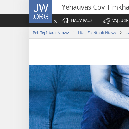
JW.ORG
Yehauvas Cov Timkh
HAUV PAUS
VAJLUGK
Peb Tej Ntaub Ntawv
Ntau Zaj Ntaub Ntawv
L