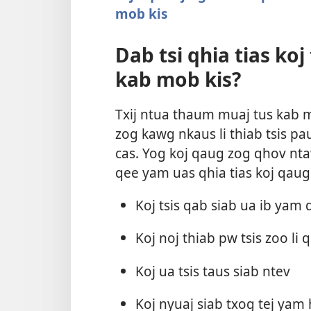
mob kis
Dab tsi qhia tias ko
kab mob kis?
Txij ntua thaum muaj tus kab 
zog kawg nkaus li thiab tsis pa
cas. Yog koj qaug zog qhov nt
qee yam uas qhia tias koj qaug
Koj tsis qab siab ua ib yam d
Koj noj thiab pw tsis zoo li
Koj ua tsis taus siab ntev
Koj nyuaj siab txog tej yam