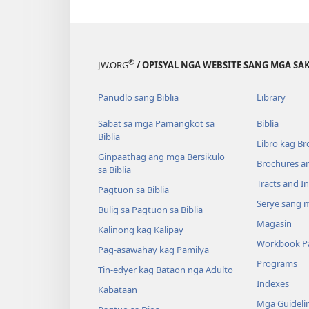
®
JW.ORG
/ OPISYAL NGA WEBSITE SANG MGA SAK
Panudlo sang Biblia
Library
Sabat sa mga Pamangkot sa
Biblia
Biblia
Libro kag Br
Ginpaathag ang mga Bersikulo
Brochures a
sa Biblia
Tracts and In
Pagtuon sa Biblia
Serye sang m
Bulig sa Pagtuon sa Biblia
Magasin
Kalinong kag Kalipay
Workbook Pa
Pag-asawahay kag Pamilya
Programs
Tin-edyer kag Bataon nga Adulto
Indexes
Kabataan
Mga Guideli