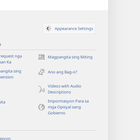
Appearance Settings
s
request nga
Magpangita sing Miting
(opens
uan Ka
new
angita sing
window)
Ano ang Bag-o?
ension
Videos with Audio
o
Descriptions
Impormasyon Para sa
ita
mga Opisyal sang
Gobierno
asyon