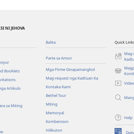
SI NI JEHOVA
Balita
Quick Link
Mag-
Parte sa Amon
Kadt
osyur
Magp
Mga Pirme Ginapamangkot
nd Booklets
(opens
Komb
Mag-request nga Kadtuan Ka
new
vitations
Vide
window)
Kontaka Kami
ga Artikulo
Bethel Tour
Mang
Miting
ra sa Miting
Memoryal
Help
Kombension
Hilikuton
ne
Don