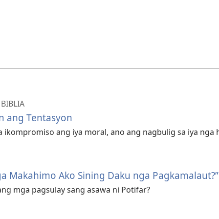
BIBLIA
n ang Tentasyon
ga ikompromiso ang iya moral, ano ang nagbulig sa iya nga
ga Makahimo Ako Sining Daku nga Pagkamalaut?”
ang mga pagsulay sang asawa ni Potifar?