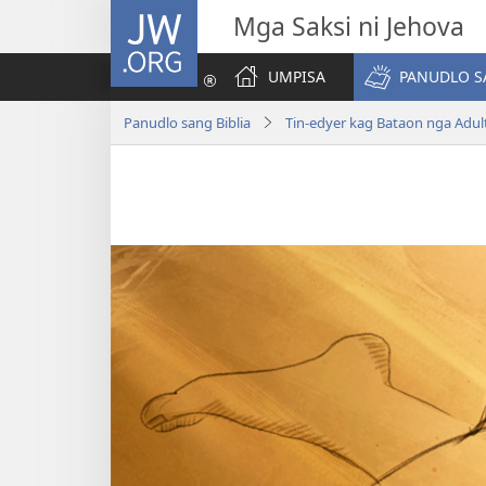
JW.ORG
Mga Saksi ni Jehova
UMPISA
PANUDLO S
Panudlo sang Biblia
Tin-edyer kag Bataon nga Adul