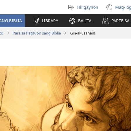
Hiligaynon
Mag-log
Magpili
(ope
sing
new
ANG BIBLIA
LIBRARY
BALITA
PARTE S
lenguahe
wind
to
Para sa Pagtuon sang Biblia
Gin-akusahan!