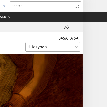
 In
ns
Search
A AMON
ow)
BASAHA SA