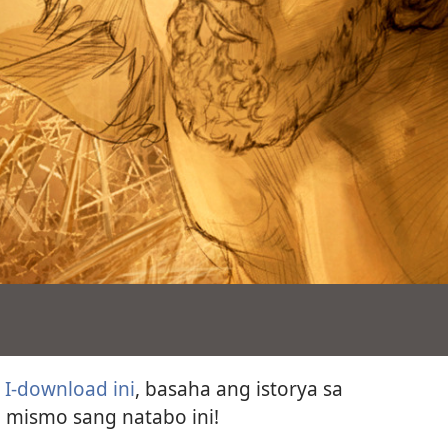
.
I-download ini
, basaha ang istorya sa
a mismo sang natabo ini!