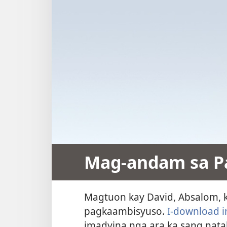
Mag-andam sa P
Magtuon kay David, Absalom, 
pagkaambisyuso.
I-download i
imadyina nga ara ka sang natab