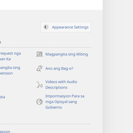
Appearance Settings
s
request nga
Magpangita sing Miting
(opens
uan Ka
new
angita sing
window)
Ano ang Bag-o?
ension
Videos with Audio
o
Descriptions
Impormasyon Para sa
ita
mga Opisyal sang
Gobierno
asyon