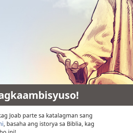
agkaambisyuso!
kag Joab parte sa katalagman sang
ni
, basaha ang istorya sa Biblia, kag
o ini!