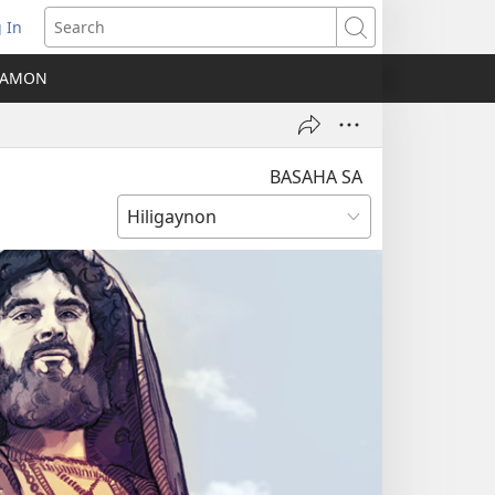
 In
ns
Search
A AMON
ow)
BASAHA SA