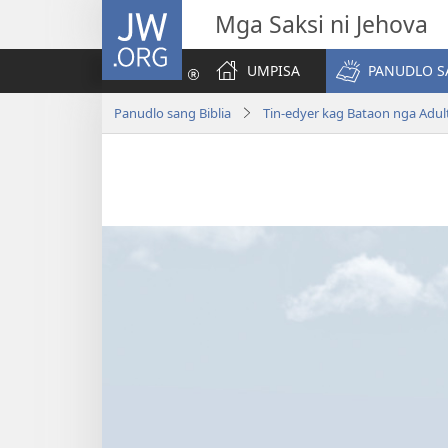
JW.ORG
Mga Saksi ni Jehova
UMPISA
PANUDLO S
Panudlo sang Biblia
Tin-edyer kag Bataon nga Adul