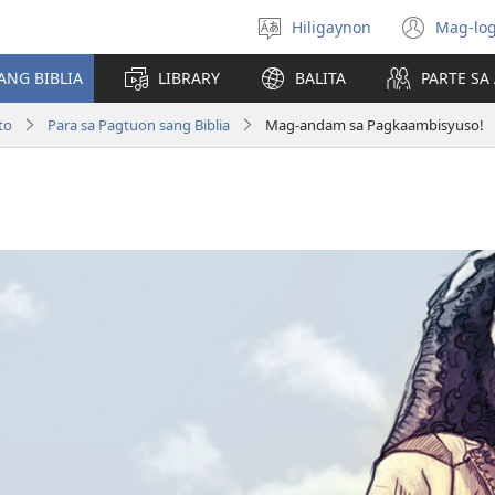
Hiligaynon
Mag-log
Magpili
(ope
sing
new
ANG BIBLIA
LIBRARY
BALITA
PARTE S
lenguahe
wind
to
Para sa Pagtuon sang Biblia
Mag-andam sa Pagkaambisyuso!