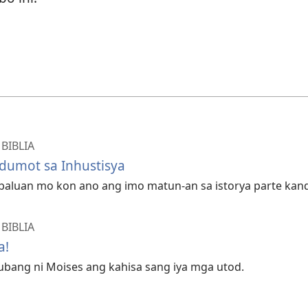
BIBLIA
dumot sa Inhustisya
baluan mo kon ano ang imo matun-an sa istorya parte kanda
BIBLIA
a!
ubang ni Moises ang kahisa sang iya mga utod.