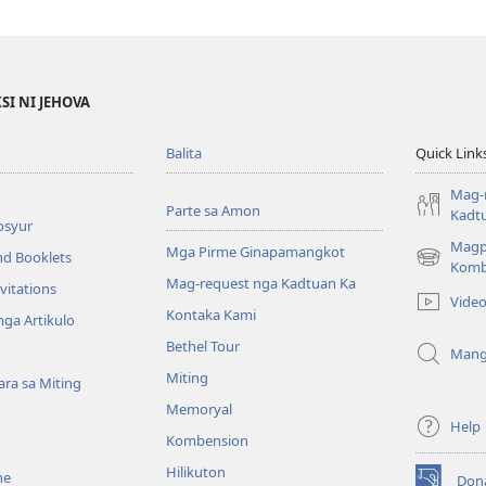
SI NI JEHOVA
Balita
Quick Link
Mag-
Parte sa Amon
Kadt
osyur
Magp
Mga Pirme Ginapamangkot
nd Booklets
(opens
Komb
Mag-request nga Kadtuan Ka
new
vitations
Vide
window)
Kontaka Kami
ga Artikulo
Bethel Tour
Mang
Miting
ra sa Miting
Memoryal
Help
Kombension
Hilikuton
ne
Don