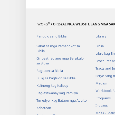
®
JW.ORG
/ OPISYAL NGA WEBSITE SANG MGA SAK
Panudlo sang Biblia
Library
Sabat sa mga Pamangkot sa
Biblia
Biblia
Libro kag Br
Ginpaathag ang mga Bersikulo
Brochures a
sa Biblia
Tracts and In
Pagtuon sa Biblia
Serye sang m
Bulig sa Pagtuon sa Biblia
Magasin
Kalinong kag Kalipay
Workbook Pa
Pag-asawahay kag Pamilya
Programs
Tin-edyer kag Bataon nga Adulto
Indexes
Kabataan
Mga Guideli