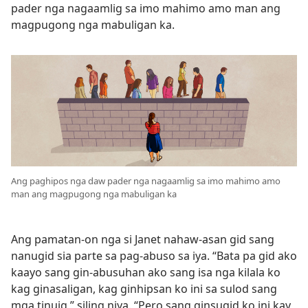
pader nga nagaamlig sa imo mahimo amo man ang
magpugong nga mabuligan ka.
Ang paghipos nga daw pader nga nagaamlig sa imo mahimo amo
man ang magpugong nga mabuligan ka
Ang pamatan-on nga si Janet nahaw-asan gid sang
nanugid sia parte sa pag-abuso sa iya. “Bata pa gid ako
kaayo sang gin-abusuhan ako sang isa nga kilala ko
kag ginasaligan, kag ginhipsan ko ini sa sulod sang
mga tinuig,” siling niya. “Pero sang ginsugid ko ini kay