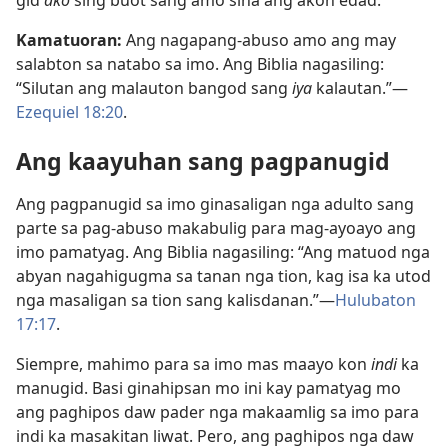
gid
ako
sing buot sang amo sina ang akon edad.”
Kamatuoran:
Ang nagapang-abuso amo ang may
salabton sa natabo sa imo. Ang Biblia nagasiling:
“Silutan ang malauton bangod sang
iya
kalautan.”​—
Ezequiel 18:20
.
Ang kaayuhan sang pagpanugid
Ang pagpanugid sa imo ginasaligan nga adulto sang
parte sa pag-abuso makabulig para mag-ayoayo ang
imo pamatyag. Ang Biblia nagasiling: “Ang matuod nga
abyan nagahigugma sa tanan nga tion, kag isa ka utod
nga masaligan sa tion sang kalisdanan.”—
Hulubaton
17:17
.
Siempre, mahimo para sa imo mas maayo kon
indi
ka
manugid. Basi ginahipsan mo ini kay pamatyag mo
ang paghipos daw pader nga makaamlig sa imo para
indi ka masakitan liwat. Pero, ang paghipos nga daw