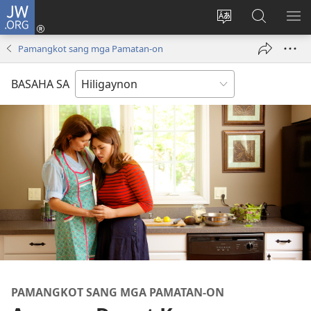
JW.ORG
Mag-
log
Islan
Mangita
IPA
In
ang
sa
AN
Pamangkot sang mga Pamatan-on
(opens
lenguahe
JW.ORG
ME
new
sang
BASAHA SA
window)
site
PAMANGKOT SANG MGA PAMATAN-ON