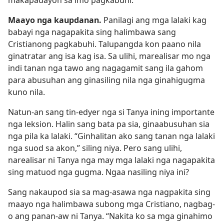
makapadayon sa imo pagkabuhi.
Maayo nga kaupdanan.
Panilagi ang mga lalaki kag
babayi nga nagapakita sing halimbawa sang
Cristianong pagkabuhi. Talupangda kon paano nila
ginatratar ang isa kag isa. Sa ulihi, marealisar mo nga
indi tanan nga tawo ang nagagamit sang ila gahom
para abusuhan ang ginasiling nila nga ginahigugma
kuno nila.
Natun-an sang tin-edyer nga si Tanya ining importante
nga leksion. Halin sang bata pa sia, ginaabusuhan sia
nga pila ka lalaki. “Ginhalitan ako sang tanan nga lalaki
nga suod sa akon,” siling niya. Pero sang ulihi,
narealisar ni Tanya nga may mga lalaki nga nagapakita
sing matuod nga gugma. Ngaa nasiling niya ini?
Sang nakaupod sia sa mag-asawa nga nagpakita sing
maayo nga halimbawa subong mga Cristiano, nagbag-
o ang panan-aw ni Tanya. “Nakita ko sa mga ginahimo