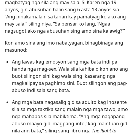
magbatyag nga sila ang may sala. Si Karen nga 19
anyos, gin-abusuhan halin sang 6 asta 13 anyos sia.
“Ang pinakamalain sa tanan kay pamatyag ko ako ang
may sala,” siling niya. “Sa pensar ko lang, ‘Ngaa
nagsugot ako nga abusuhan sing amo sina kalawig?’”
Kon amo sina ang imo nabatyagan, binagbinaga ang
masunod:
Ang lawas kag emosyon sang mga bata indi pa
handa nga mag-sex. Wala sila kahibalo kon ano ang
buot silingon sini kag wala sing ikasarang nga
magkalipay sa paghimo sini. Buot silingon ang pag-
abuso indi sala sang bata.
Ang mga bata nagasalig gid sa adulto kag inosente
sila sa mga taktika sang malain nga mga tawo, amo
nga mahapos sila mabiktima. “Ang mga nagapang-
abuso maayo gid ‘magpang-into,’ kag maintuan gid
nila ang bata,” siling sang libro nga
The Right to