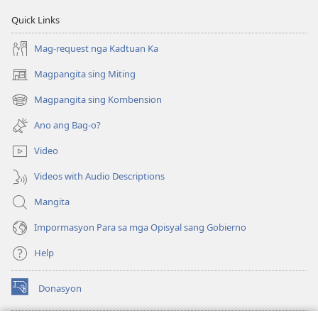
Quick Links
Mag-request nga Kadtuan Ka
Magpangita sing Miting
(opens
new
Magpangita sing Kombension
(opens
window)
new
Ano ang Bag-o?
window)
Video
Videos with Audio Descriptions
Mangita
Impormasyon Para sa mga Opisyal sang Gobierno
Help
Donasyon
(opens
new