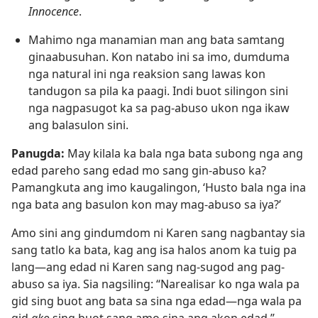
Innocence
.
Mahimo nga manamian man ang bata samtang
ginaabusuhan. Kon natabo ini sa imo, dumduma
nga natural ini nga reaksion sang lawas kon
tandugon sa pila ka paagi. Indi buot silingon sini
nga nagpasugot ka sa pag-abuso ukon nga ikaw
ang balasulon sini.
Panugda:
May kilala ka bala nga bata subong nga ang
edad pareho sang edad mo sang gin-abuso ka?
Pamangkuta ang imo kaugalingon, ‘Husto bala nga ina
nga bata ang basulon kon may mag-abuso sa iya?’
Amo sini ang gindumdom ni Karen sang nagbantay sia
sang tatlo ka bata, kag ang isa halos anom ka tuig pa
lang—ang edad ni Karen sang nag-sugod ang pag-
abuso sa iya. Sia nagsiling: “Narealisar ko nga wala pa
gid sing buot ang bata sa sina nga edad—nga wala pa