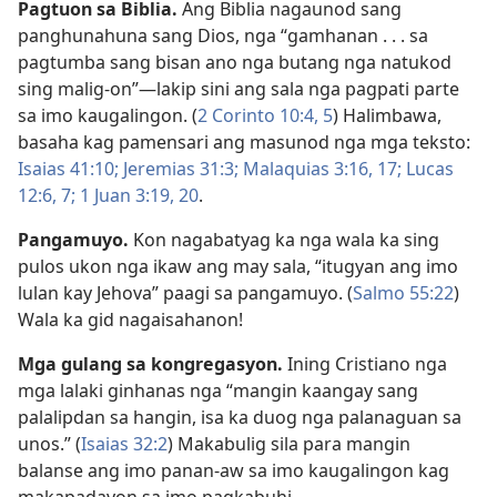
Pagtuon sa Biblia.
Ang Biblia nagaunod sang
panghunahuna sang Dios, nga “gamhanan . . . sa
pagtumba sang bisan ano nga butang nga natukod
sing malig-on”—lakip sini ang sala nga pagpati parte
sa imo kaugalingon. (
2 Corinto 10:​4, 5
) Halimbawa,
basaha kag pamensari ang masunod nga mga teksto:
Isaias 41:10;
Jeremias 31:3;
Malaquias 3:​16, 17;
Lucas
12:​6, 7;
1 Juan 3:​19, 20
.
Pangamuyo.
Kon nagabatyag ka nga wala ka sing
pulos ukon nga ikaw ang may sala, “itugyan ang imo
lulan kay Jehova” paagi sa pangamuyo. (
Salmo 55:22
)
Wala ka gid nagaisahanon!
Mga gulang sa kongregasyon.
Ining Cristiano nga
mga lalaki ginhanas nga “mangin kaangay sang
palalipdan sa hangin, isa ka duog nga palanaguan sa
unos.” (
Isaias 32:2
) Makabulig sila para mangin
balanse ang imo panan-aw sa imo kaugalingon kag