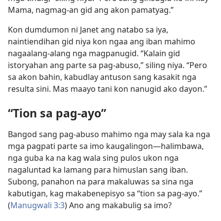
Mama, nagmag-an gid ang akon pamatyag.”
Kon dumdumon ni Janet ang natabo sa iya,
naintiendihan gid niya kon ngaa ang iban mahimo
nagaalang-alang nga magpanugid. “Kalain gid
istoryahan ang parte sa pag-abuso,” siling niya. “Pero
sa akon bahin, kabudlay antuson sang kasakit nga
resulta sini. Mas maayo tani kon nanugid ako dayon.”
“Tion sa pag-ayo”
Bangod sang pag-abuso mahimo nga may sala ka nga
mga pagpati parte sa imo kaugalingon—halimbawa,
nga guba ka na kag wala sing pulos ukon nga
nagaluntad ka lamang para himuslan sang iban.
Subong, panahon na para makaluwas sa sina nga
kabutigan, kag makabenepisyo sa “tion sa pag-ayo.”
(
Manugwali 3:3
) Ano ang makabulig sa imo?