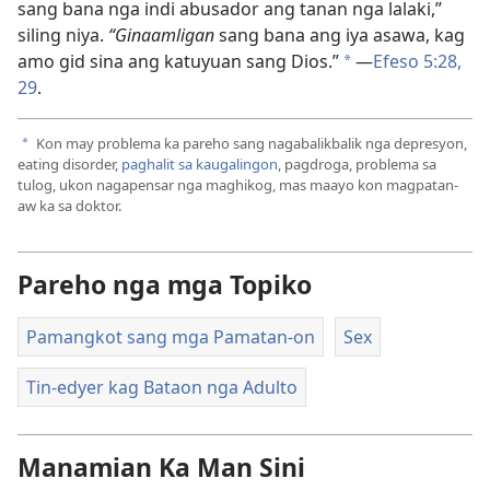
sang bana nga indi abusador ang tanan nga lalaki,”
siling niya.
“Ginaamligan
sang bana ang iya asawa, kag
amo gid sina ang katuyuan sang Dios.”
​—
Efeso 5:​28,
a
29
.
Kon may problema ka pareho sang nagabalikbalik nga depresyon,
a
eating disorder,
paghalit sa kaugalingon
, pagdroga, problema sa
tulog, ukon nagapensar nga maghikog, mas maayo kon magpatan-
aw ka sa doktor.
Pareho nga mga Topiko
Pamangkot sang mga Pamatan-on
Sex
Tin-edyer kag Bataon nga Adulto
Manamian Ka Man Sini