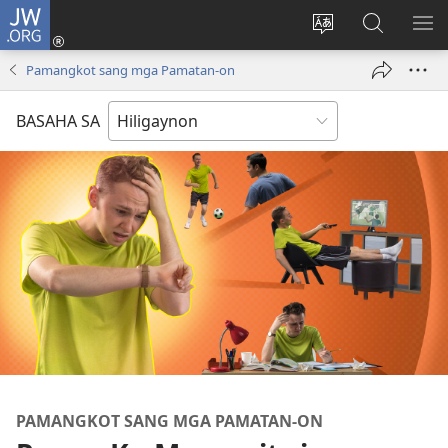
JW.ORG
Mag-
log
Islan
Mangita
IPA
In
ang
sa
AN
Pamangkot sang mga Pamatan-on
(opens
lenguahe
JW.ORG
ME
new
sang
BASAHA SA
window)
site
PAMANGKOT SANG MGA PAMATAN-ON