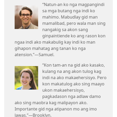
“Natun-an ko nga magpangindi
sa mga butang nga indi ko
mahimo. Mabudlay gid man
mamalibad, pero wala man sing
nangakig sa akon sang
ginpaintiende ko ang rason kon
ngaa indi ako makabulig kay indi ko man
gihapon mahatag ang tanan ko nga
atension.”—Samuel.
“Kon tam-an na gid ako kasako,
kulang na ang akon tulog kag
indi na ako makaehersisyo. Pero
kon makatulog ako sing maayo
ukon makaehersisyo,
pagkadason nga adlaw damo
ako sing maobra kag malipayon ako.
Importante gid nga atipanon mo ang imo
lawas.”—Brooklyn.