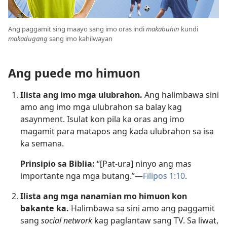
Ang paggamit sing maayo sang imo oras indi
makabuhin
kundi
makadugang
sang imo kahilwayan
Ang puede mo himuon
Ilista ang imo mga ulubrahon.
Ang halimbawa sini
amo ang imo mga ulubrahon sa balay kag
asaynment. Isulat kon pila ka oras ang imo
magamit para matapos ang kada ulubrahon sa isa
ka semana.
Prinsipio sa Biblia:
“[Pat-ura] ninyo ang mas
importante nga mga butang.”—
Filipos 1:10
.
Ilista ang mga nanamian mo himuon kon
bakante ka.
Halimbawa sa sini amo ang paggamit
sang
social network
kag paglantaw sang TV. Sa liwat,