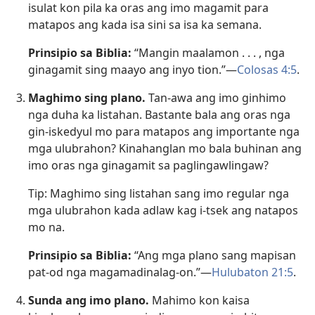
isulat kon pila ka oras ang imo magamit para
matapos ang kada isa sini sa isa ka semana.
Prinsipio sa Biblia:
“Mangin maalamon . . . , nga
ginagamit sing maayo ang inyo tion.”—
Colosas 4:5
.
Maghimo sing plano.
Tan-awa ang imo ginhimo
nga duha ka listahan. Bastante bala ang oras nga
gin-iskedyul mo para matapos ang importante nga
mga ulubrahon? Kinahanglan mo bala buhinan ang
imo oras nga ginagamit sa paglingawlingaw?
Tip: Maghimo sing listahan sang imo regular nga
mga ulubrahon kada adlaw kag i-tsek ang natapos
mo na.
Prinsipio sa Biblia:
“Ang mga plano sang mapisan
pat-od nga magamadinalag-on.”—
Hulubaton 21:5
.
Sunda ang imo plano.
Mahimo kon kaisa