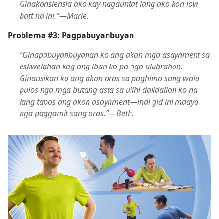
Ginakonsiensia ako kay nagauntat lang ako kon low
batt na ini.”
—
Marie.
Problema #3: Pagpabuyanbuyan
“Ginapabuyanbuyanan ko ang akon mga asaynment sa
eskwelahan kag ang iban ko pa nga ulubrahon.
Ginausikan ko ang akon oras sa paghimo sang wala
pulos nga mga butang asta sa ulihi dalidalion ko na
lang tapos ang akon asaynment
—
indi gid ini maayo
nga paggamit sang oras.”
—
Beth.