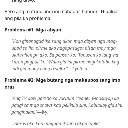
sang tawo.
Pero ang matuod, indi ini mahapos himuon. Hibalua
ang pila ka problema.
Problema #1: Mga abyan
“Kon ginahagad ’ko sang akon mga abyan nga mag-
upod sa ila, pirme ako nagapasugot bisan may mga
ulubrahon pa ako. Sa pensar ko, ‘Tapuson ko lang ’na
karon pagpuli ko.’ Wala gid ini pirme nagakatabo kag
indi gid maayo ang resulta.”
—
Cynthia.
Problema #2: Mga butang nga makaubos sang imo
oras
“Ang TV daw pareho sa vacuum cleaner. Ginasuyop ka
paagi sa mga shows kag pelikula sini.
Kabudlay gid sini
pangindian.”
—
Ivy.
“Inoras ako kon maggamit sang akon tablet.