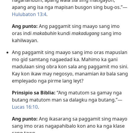
nagahandum, apang wala sia sing matigayon,
apang ang isa nga mapisan busgon sing bug-os.”—
Hulubaton 13:4
.
Ang punto:
Ang paggamit sing maayo sang imo
oras indi
makabuhin
kundi
makadugang
sang imo
kahilwayan.
Ang paggamit sing maayo sang imo oras mapuslan
mo gid samtang nagaedad ka. Mahimo ka gani
madulaan sing obra kon sala ang paggamit mo sini.
Kay kon ikaw may negosyo, manamian
ka
bala sang
empleyado nga pirme lang leyt?
Prinsipio sa Biblia:
“Ang matutom sa gamay nga
butang matutom man sa dalagku nga butang.”—
Lucas 16:10
.
Ang punto:
Ang ikasarang sa paggamit sing maayo
sang imo oras nagapahibalo kon ano ka nga klase