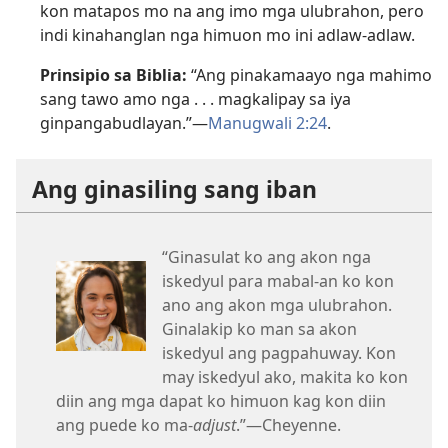
kon matapos mo na ang imo mga ulubrahon, pero
indi kinahanglan nga himuon mo ini adlaw-adlaw.
Prinsipio sa Biblia:
“Ang pinakamaayo nga mahimo
sang tawo amo nga . . . magkalipay sa iya
ginpangabudlayan.”—
Manugwali 2:24
.
Ang ginasiling sang iban
“Ginasulat ko ang akon nga
iskedyul para mabal-an ko kon
ano ang akon mga ulubrahon.
Ginalakip ko man sa akon
iskedyul ang pagpahuway. Kon
may iskedyul ako, makita ko kon
diin ang mga dapat ko himuon kag kon diin
ang puede ko ma-
adjust
.”—Cheyenne.