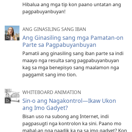
Hibalua ang mga tip kon paano untatan ang
pagpabuyanbuyan!
ANG GINASILING SANG IBAN
Ang Ginasiling sang mga Pamatan-on
Parte sa Pagpabuyanbuyan
Pamatii ang ginasiling sang iban parte sa indi
maayo nga resulta sang pagpabuyanbuyan
kag sa mga benepisyo sang maalamon nga
paggamit sang imo tion.
WHITEBOARD ANIMATION
Sin-o ang Nagakontrol—Ikaw Ukon
ang Imo Gadyet?
Bisan uso na subong ang Internet, indi
pagpasugti nga kontrolon ka sini. Paano mo
mabal-an nga naadik ka na sa imo gadyet? Kon