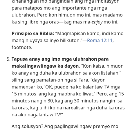
kinahanglan mo pangindian ang mga imbitasyon
para matapos mo ang importante nga mga
ulubrahon. Pero kon himuon mo ini, mas madamo
ka sing libre nga oras—kag mas ma-
enjoy
mo ini.
Prinsipio sa Biblia:
“Magmapisan kamo, indi kamo
mangin uyaya sa inyo hilikuton.”—
Roma 12:11
,
footnote.
Tapusa anay ang imo mga ulubrahon para
makalingawlingaw ka dayon.
“Kon kaisa, himuon
ko anay ang duha ka ulubrahon sa akon listahan,”
siling sang pamatan-on nga si Tara, “dayon
mamensar ko, ‘OK, puede na ko kalantaw TV mga
15 minutos lang kag maobra ko liwat.’ Pero, ang 15
minutos nangin 30, kag ang 30 minutos nangin isa
ka oras, kag ulihi ko na narealisar nga duha ka oras
na ako nagalantaw TV!”
Ang solusyon? Ang paglingawlingaw premyo mo