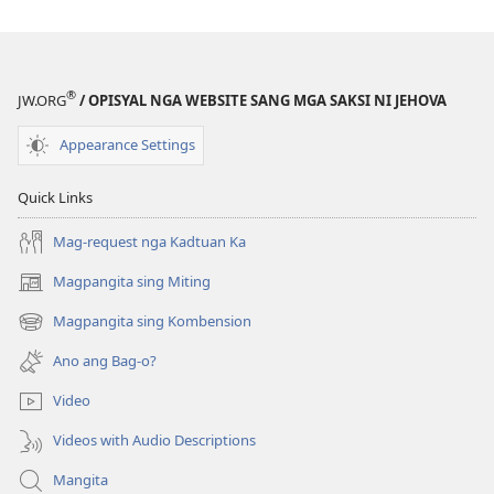
®
JW.ORG
/ OPISYAL NGA WEBSITE SANG MGA SAKSI NI JEHOVA
Appearance Settings
Quick Links
Mag-request nga Kadtuan Ka
Magpangita sing Miting
(opens
new
Magpangita sing Kombension
(opens
window)
new
Ano ang Bag-o?
window)
Video
Videos with Audio Descriptions
Mangita