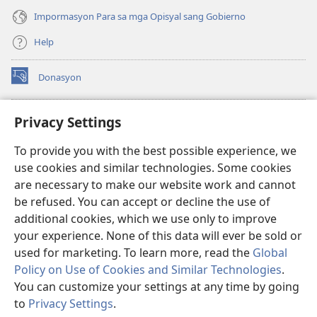
Impormasyon Para sa mga Opisyal sang Gobierno
Help
Donasyon
(opens
new
window)
Watchtower ONLINE LIBRARY™
Privacy Settings
(opens
new
®
JW Hub
To provide you with the best possible experience, we
window)
(opens
use cookies and similar technologies. Some cookies
new
JW Library
window)
are necessary to make our website work and cannot
be refused. You can accept or decline the use of
Watchtower Library
additional cookies, which we use only to improve
your experience. None of this data will ever be sold or
used for marketing. To learn more, read the
Global
Policy on Use of Cookies and Similar Technologies
.
Copyright
© 2026 Watch Tower Bible and Tract Society of Pennsylvania.
You can customize your settings at any time by going
MGA KASUGTANAN SA PAGGAMIT
|
PRIVACY POLICY
|
PRIVACY
to
Privacy Settings
.
SETTINGS