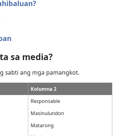
ahibaluan?
?
iban
ta sa media?
ag sabti ang mga pamangkot.
Kolumna 2
Responsable
Masinulundon
Matarong