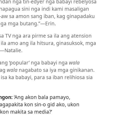
andan nga tin-edyer nga babayi rebelyosa
inapagua sini nga indi kami masaligan
n-aw sa amon sang iban, kag ginapadaku
ga mga butang.”​—Erin.
a TV nga ara pirme sa ila ang atension
ila amo ang ila hitsura, ginasuksok, mga
​—Natalie.
sang ‘popular’ nga babayi nga
wala
kag
wala
nagabato sa iya mga ginikanan.
sa ka babayi, para sa iban relihiosa sia
ngon:
‘Ang akon bala pamayo,
gapakita kon sin-o gid ako, ukon
kon makita sa media?’