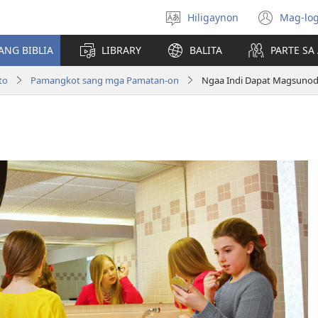
Hiligaynon
Mag-log
Magpili
(ope
sing
new
ANG BIBLIA
LIBRARY
BALITA
PARTE S
lenguahe
wind
to
Pamangkot sang mga Pamatan-on