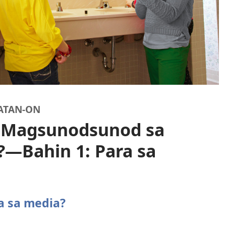
ATAN-ON
t Magsunodsunod sa
?—Bahin 1: Para sa
a sa media?