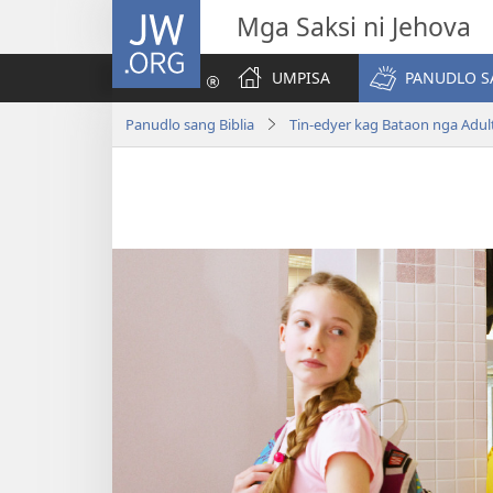
JW.ORG
Mga Saksi ni Jehova
UMPISA
PANUDLO S
Panudlo sang Biblia
Tin-edyer kag Bataon nga Adul