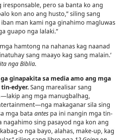
 iresponsable, pero sa banta ko ang
lo kon ano ang husto,” siling sang
ay iban man kami nga ginahimo magluwas
 guapo nga lalaki.”
 mga hamtong na nahanas kag naanad
inatuhay sang maayo kag sang malain.’​
ta nga Biblia.
ga ginapakita sa media amo ang mga
tin-edyer.
Sang marealisar sang
a​—lakip ang mga manugbalhag,
entertainment​—nga makaganar sila sing
 sa mga bata
antes
pa ini nangin mga tin-
ga nagahimo sing pasayod nga kon ang
nakabag-o nga bayo, alahas, make-up, kag
lar,” siling sang libro nga
12 Going on