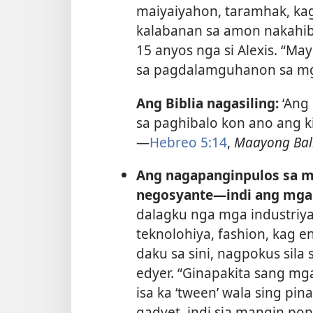
maiyaiyahon, taramhak, kag
kalabanan sa amon nakahiba
15 anyos nga si Alexis. “M
sa pagdalamguhanon sa mga
Ang Biblia nagasiling:
‘Ang
sa paghibalo kon ano ang k
—
Hebreo 5:14
,
Maayong Bali
Ang nagapanginpulos sa m
negosyante​—indi ang mga 
dalagku nga mga industriy
teknolohiya, fashion, kag 
daku sa sini, nagpokus sila
edyer. “Ginapakita sang m
isa ka ‘tween’ wala sing pi
gadyet, indi sia mangin popu