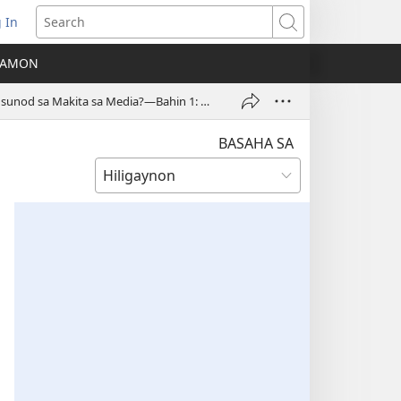
 In
ns
Search
A AMON
ow)
Ngaa Indi Dapat Magsunodsunod sa Makita sa Media?—Bahin 1: Para sa mga Babayi
BASAHA SA