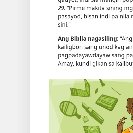
29.
“Pirme makita sining m
pasayod, bisan indi pa nil
sini.”
Ang Biblia nagasiling:
“Ang
kailigbon sang unod kag a
pagpadayawdayaw sang pal
Amay, kundi gikan sa kalibu