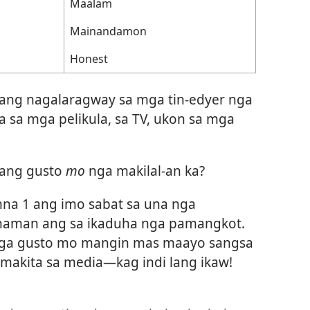
Maalam
Mainandamon
Honest
a ang nagalaragway sa mga tin-edyer nga
 sa mga pelikula, sa TV, ukon sa mga
a ang gusto
mo
nga makilal-an ka?
mna 1 ang imo sabat sa una nga
naman ang sa ikaduha nga pamangkot.
nga gusto mo mangin mas maayo sangsa
makita sa media​—kag indi lang ikaw!