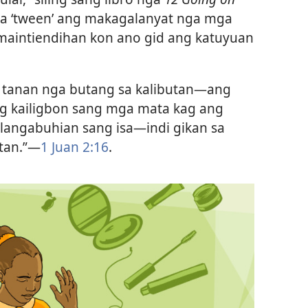
ga ‘tween’ ang makagalanyat nga mga
a maintiendihan kon ano gid ang katuyuan
 tanan nga butang sa kalibutan—ang
ng kailigbon sang mga mata kag ang
angabuhian sang isa—indi gikan sa
tan.”​—
1 Juan 2:​16
.