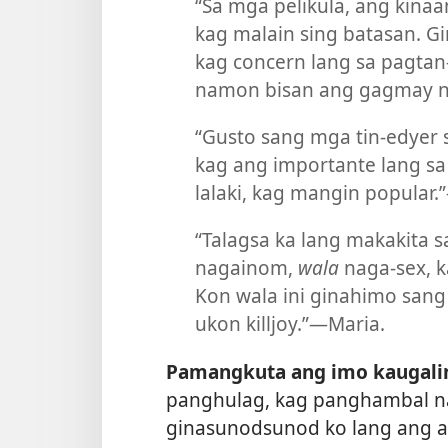
“Sa mga pelikula, ang kina
kag malain sing batasan. G
kag concern lang sa pagta
namon bisan ang gagmay n
“Gusto sang mga tin-edyer s
kag ang importante lang sa 
lalaki, kag mangin popular.”
“Talagsa ka lang makakita 
nagainom,
wala
naga-sex, 
Kon wala ini ginahimo sang i
ukon killjoy.”​—Maria.
Pamangkuta ang imo kaugali
panghulag, kag panghambal na
ginasunodsunod ko lang ang a