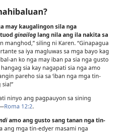
mahibaluan?
a may kaugalingon sila nga
atuod
ginailog
lang nila ang ila nakita sa
n manghod,” siling ni Karen. “Ginapagua
rtante sa iya magluwas sa mga bayo kag
 bal-an ko nga may iban pa sia nga gusto
 hangag sia kay nagapati sia nga amo
ngin pareho sia sa ‘iban nga mga tin-
 sia!”
ti ninyo ang pagpauyon sa sining
​—
Roma 12:2
.
ndi
amo ang gusto sang tanan nga tin-
a ang mga tin-edyer masami nga