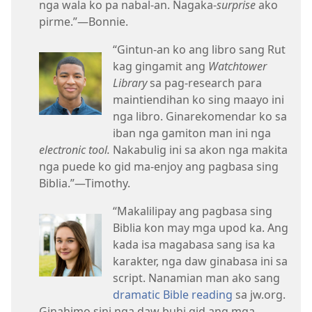
nga wala ko pa nabal-an. Nagaka-
surprise
ako
pirme.”—Bonnie.
“Gintun-an ko ang libro sang Rut
kag gingamit ang
Watchtower
Library
sa pag-research para
maintiendihan ko sing maayo ini
nga libro. Ginarekomendar ko sa
iban nga gamiton man ini nga
electronic tool.
Nakabulig ini sa akon nga makita
nga puede ko gid ma-enjoy ang pagbasa sing
Biblia.”—Timothy.
“Makalilipay ang pagbasa sing
Biblia kon may mga upod ka. Ang
kada isa magabasa sang isa ka
karakter, nga daw ginabasa ini sa
script. Nanamian man ako sang
dramatic Bible reading
sa jw.org.
Ginahimo sini nga daw buhi gid ang mga