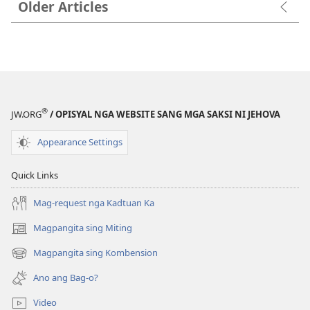
Older Articles
®
JW.ORG
/ OPISYAL NGA WEBSITE SANG MGA SAKSI NI JEHOVA
Appearance Settings
Quick Links
Mag-request nga Kadtuan Ka
Magpangita sing Miting
(opens
new
Magpangita sing Kombension
(opens
window)
new
Ano ang Bag-o?
window)
Video