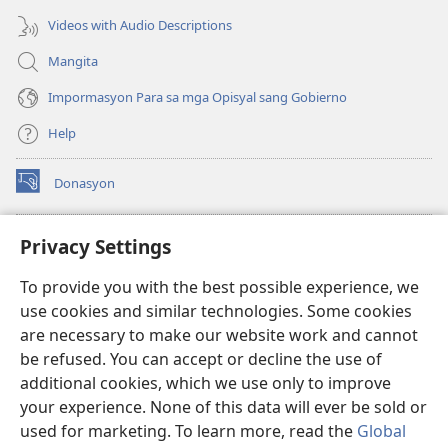
Videos with Audio Descriptions
Mangita
Impormasyon Para sa mga Opisyal sang Gobierno
Help
Donasyon
(opens
new
window)
Watchtower ONLINE LIBRARY™
Privacy Settings
(opens
new
®
JW Hub
To provide you with the best possible experience, we
window)
(opens
use cookies and similar technologies. Some cookies
new
JW Library
window)
are necessary to make our website work and cannot
be refused. You can accept or decline the use of
Watchtower Library
additional cookies, which we use only to improve
your experience. None of this data will ever be sold or
used for marketing. To learn more, read the
Global