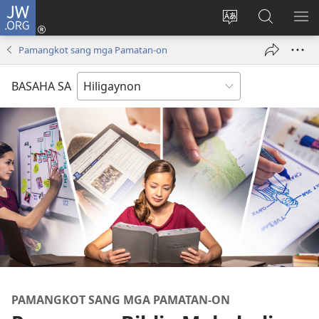
JW.ORG
Mag-
log
Islan
Mangita
IPA
In
ang
sa
AN
Pamangkot sang mga Pamatan-on
(opens
lenguahe
JW.ORG
ME
new
sang
BASAHA SA
window)
site
PAMANGKOT SANG MGA PAMATAN-ON