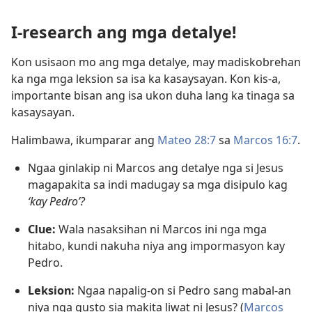
I-research ang mga detalye!
Kon usisaon mo ang mga detalye, may madiskobrehan
ka nga mga leksion sa isa ka kasaysayan. Kon kis-a,
importante bisan ang isa ukon duha lang ka tinaga sa
kasaysayan.
Halimbawa, ikumparar ang
Mateo 28:7
sa
Marcos 16:7
.
Ngaa ginlakip ni Marcos ang detalye nga si Jesus
magapakita sa indi madugay sa mga disipulo kag
‘kay Pedro’?
Clue:
Wala nasaksihan ni Marcos ini nga mga
hitabo, kundi nakuha niya ang impormasyon kay
Pedro.
Leksion:
Ngaa napalig-on si Pedro sang mabal-an
niya nga gusto sia makita liwat ni Jesus? (
Marcos