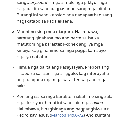
sang
storyboard
—mga simple nga piktyur nga
nagapakita sang pagpasunod sang mga hitabo.
Butangi ini sang kapsion nga nagapaathag sang
nagakatabo sa kada eksena.
Maghimo sing mga diagram. Halimbawa,
samtang ginabasa mo ang parte sa isa ka
matutom nga karakter, i-konek ang iya mga
kinaiya kag ginahimo sa mga pagpakamaayo
nga iya nabaton.
Himua nga balita ang kasaysayan. I-report ang
hitabo sa sarisari nga anggulo, kag interbyuha
ang panguna nga mga karakter kag ang mga
saksi.
Kon ang isa sa mga karakter nakahimo sing sala
nga desisyon, himui ini sang lain nga
ending.
Halimbawa, binagbinaga ang pagpanghiwala ni
Pedro kay Jesus. (
Marcos 14:66-72
) Ano kuntani