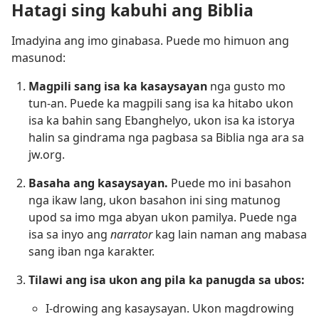
Hatagi sing kabuhi ang Biblia
Imadyina ang imo ginabasa. Puede mo himuon ang
masunod:
Magpili sang isa ka kasaysayan
nga gusto mo
tun-an. Puede ka magpili sang isa ka hitabo ukon
isa ka bahin sang Ebanghelyo, ukon isa ka istorya
halin sa gindrama nga pagbasa sa Biblia nga ara sa
jw.org.
Basaha ang kasaysayan.
Puede mo ini basahon
nga ikaw lang, ukon basahon ini sing matunog
upod sa imo mga abyan ukon pamilya. Puede nga
isa sa inyo ang
narrator
kag lain naman ang mabasa
sang iban nga karakter.
Tilawi ang isa ukon ang pila ka panugda sa ubos:
I-drowing ang kasaysayan. Ukon magdrowing