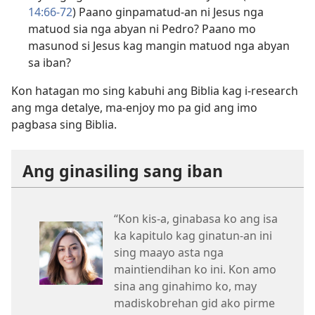
14:66-72
) Paano ginpamatud-an ni Jesus nga
matuod sia nga abyan ni Pedro? Paano mo
masunod si Jesus kag mangin matuod nga abyan
sa iban?
Kon hatagan mo sing kabuhi ang Biblia kag i-research
ang mga detalye, ma-enjoy mo pa gid ang imo
pagbasa sing Biblia.
Ang ginasiling sang iban
“Kon kis-a, ginabasa ko ang isa
ka kapitulo kag ginatun-an ini
sing maayo asta nga
maintiendihan ko ini. Kon amo
sina ang ginahimo ko, may
madiskobrehan gid ako pirme