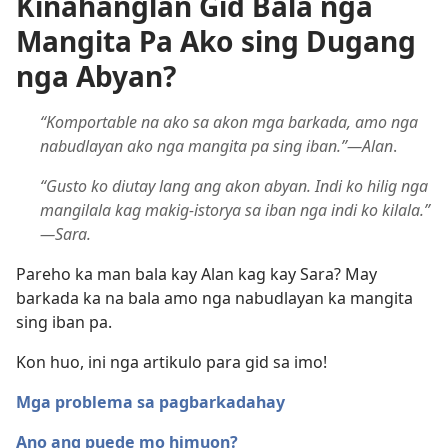
Kinahanglan Gid Bala nga
Mangita Pa Ako sing Dugang
nga Abyan?
“Komportable na ako sa akon mga barkada, amo nga
nabudlayan ako nga mangita pa sing iban.”​—Alan
.
“Gusto ko diutay lang ang akon abyan. Indi ko hilig nga
mangilala kag makig-istorya sa iban nga indi ko kilala.”​
—Sara.
Pareho ka man bala kay Alan kag kay Sara? May
barkada ka na bala amo nga nabudlayan ka mangita
sing iban pa.
Kon huo, ini nga artikulo para gid sa imo!
Mga problema sa pagbarkadahay
Ano ang puede mo himuon?