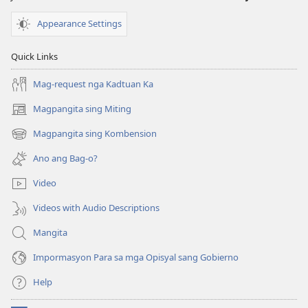
Appearance Settings
Quick Links
Mag-request nga Kadtuan Ka
Magpangita sing Miting
(opens
new
Magpangita sing Kombension
(opens
window)
new
Ano ang Bag-o?
window)
Video
Videos with Audio Descriptions
Mangita
Impormasyon Para sa mga Opisyal sang Gobierno
Help