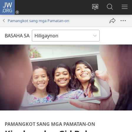
JW.ORG
Mag-
log
Islan
Mangita
IPA
In
ang
sa
AN
Pamangkot sang mga Pamatan-on
(opens
lenguahe
JW.ORG
ME
new
sang
BASAHA SA
window)
site
PAMANGKOT SANG MGA PAMATAN-ON