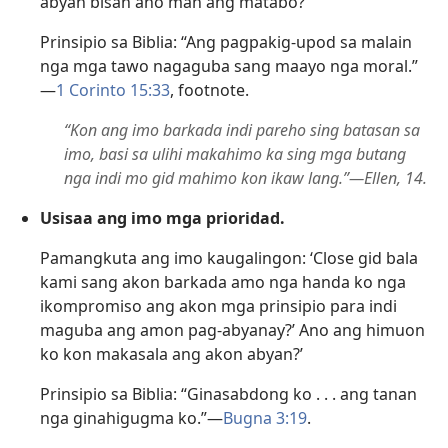
abyan bisan ano man ang matabo?’
Prinsipio sa Biblia: “Ang pagpakig-upod sa malain
nga mga tawo nagaguba sang maayo nga moral.”​
—
1 Corinto 15:33
, footnote.
“Kon ang imo barkada indi pareho sing batasan sa
imo, basi sa ulihi makahimo ka sing mga butang
nga indi mo gid mahimo kon ikaw lang.”​—Ellen, 14.
Usisaa ang imo mga prioridad.
Pamangkuta ang imo kaugalingon: ‘Close gid bala
kami sang akon barkada amo nga handa ko nga
ikompromiso ang akon mga prinsipio para indi
maguba ang amon pag-abyanay?’ Ano ang himuon
ko kon makasala ang akon abyan?’
Prinsipio sa Biblia: “Ginasabdong ko . . . ang tanan
nga ginahigugma ko.”​—
Bugna 3:​19
.