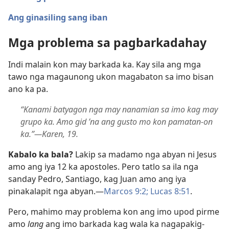
Ang ginasiling sang iban
Mga problema sa pagbarkadahay
Indi malain kon may barkada ka. Kay sila ang mga
tawo nga magaunong ukon magabaton sa imo bisan
ano ka pa.
“Kanami batyagon nga may nanamian sa imo kag may
grupo ka. Amo gid ’na ang gusto mo kon pamatan-on
ka.”​—Karen, 19.
Kabalo ka bala?
Lakip sa madamo nga abyan ni Jesus
amo ang iya 12 ka apostoles. Pero tatlo sa ila nga
sanday Pedro, Santiago, kag Juan amo ang iya
pinakalapit nga abyan.​—
Marcos 9:2;
Lucas 8:​51
.
Pero, mahimo may problema kon ang imo upod pirme
amo
lang
ang imo barkada kag wala ka nagapakig-