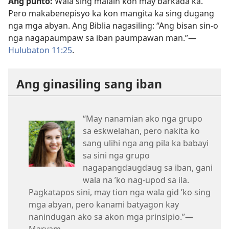
Ang punto:
Wala sing malain kon may barkada ka.
Pero makabenepisyo ka kon mangita ka sing dugang
nga mga abyan. Ang Biblia nagasiling: “Ang bisan sin-o
nga nagapaumpaw sa iban paumpawan man.”​—
Hulubaton 11:25
.
Ang ginasiling sang iban
“May nanamian ako nga grupo
sa eskwelahan, pero nakita ko
sang ulihi nga ang pila ka babayi
sa sini nga grupo
nagapangdaugdaug sa iban, gani
wala na ’ko nag-upod sa ila.
Pagkatapos sini, may tion nga wala gid ’ko sing
mga abyan, pero kanami batyagon kay
nanindugan ako sa akon mga prinsipio.”​—