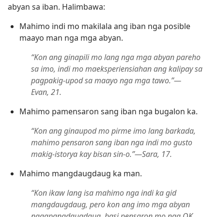
abyan sa iban. Halimbawa:
Mahimo indi mo makilala ang iban nga posible
maayo man nga mga abyan.
“Kon ang ginapili mo lang nga mga abyan pareho
sa imo, indi mo maeksperiensiahan ang kalipay sa
pagpakig-upod sa maayo nga mga tawo.”​—
Evan, 21.
Mahimo pamensaron sang iban nga bugalon ka.
“Kon ang ginaupod mo pirme imo lang barkada,
mahimo pensaron sang iban nga indi mo gusto
makig-istorya kay bisan sin-o.”​—Sara, 17.
Mahimo mangdaugdaug ka man.
“Kon ikaw lang isa mahimo nga indi ka gid
mangdaugdaug, pero kon ang imo mga abyan
nagapangdaugdaug, basi pensaron mo nga OK