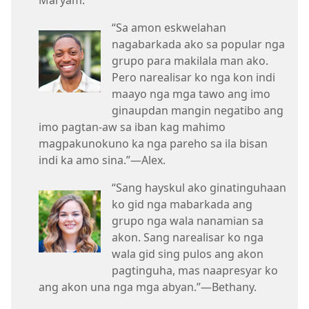
Maryam.
“Sa amon eskwelahan
nagabarkada ako sa popular nga
grupo para makilala man ako.
Pero narealisar ko nga kon indi
maayo nga mga tawo ang imo
ginaupdan mangin negatibo ang
imo pagtan-aw sa iban kag mahimo
magpakunokuno ka nga pareho sa ila bisan
indi ka amo sina.”​—Alex.
“Sang hayskul ako ginatinguhaan
ko gid nga mabarkada ang
grupo nga wala nanamian sa
akon. Sang narealisar ko nga
wala gid sing pulos ang akon
pagtinguha, mas naapresyar ko
ang akon una nga mga abyan.”​—Bethany.