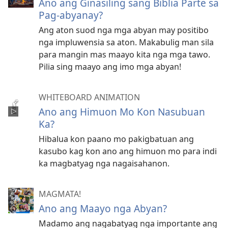
Ano ang Ginasiling sang Biblia Parte sa
Pag-abyanay?
Ang aton suod nga mga abyan may positibo
nga impluwensia sa aton. Makabulig man sila
para mangin mas maayo kita nga mga tawo.
Pilia sing maayo ang imo mga abyan!
WHITEBOARD ANIMATION
Ano ang Himuon Mo Kon Nasubuan
Ka?
Hibalua kon paano mo pakigbatuan ang
kasubo kag kon ano ang himuon mo para indi
ka magbatyag nga nagaisahanon.
MAGMATA!
Ano ang Maayo nga Abyan?
Madamo ang nagabatyag nga importante ang