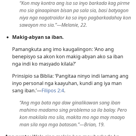
“Kon may kontra ang isa sa inyo barkada kag pirme
mo sia ginaapinan bisan pa sala sia, basi batyagon
niya nga nagatraidor ka sa inyo pagbarkadahay kon
sawayon mo sia.”​—Melanie, 22.
Makig-abyan sa iban.
Pamangkuta ang imo kaugalingon: ‘Ano ang
benepisyo sa akon kon makig-abyan ako sa iban
nga indi ko masyado kilala?’
Prinsipio sa Biblia: ‘Pangitaa ninyo indi lamang ang
inyo personal nga kaayuhan, kundi ang iya man
sang iban.’​—
Filipos 2:4
.
“Ang mga bata nga daw ginalikawan sang iban
mahimo madamo sing problema sa ila balay. Pero
kon makilala mo sila, makita mo nga may maayo
man sila nga mga batasan.”​—Brian, 19.