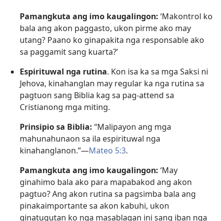
Pamangkuta ang imo kaugalingon:
‘Makontrol ko
bala ang akon paggasto, ukon pirme ako may
utang? Paano ko ginapakita nga responsable ako
sa paggamit sang kuarta?’
Espirituwal nga rutina
. Kon isa ka sa mga Saksi ni
Jehova, kinahanglan may regular ka nga rutina sa
pagtuon sang Biblia kag sa pag-attend sa
Cristianong mga miting.
Prinsipio sa Biblia:
“Malipayon ang mga
mahunahunaon sa ila espirituwal nga
kinahanglanon.”—
Mateo 5:3
.
Pamangkuta ang imo kaugalingon:
‘May
ginahimo bala ako para mapabakod ang akon
pagtuo? Ang akon rutina sa pagsimba bala ang
pinakaimportante sa akon kabuhi, ukon
ginatugutan ko nga masablagan ini sang iban nga