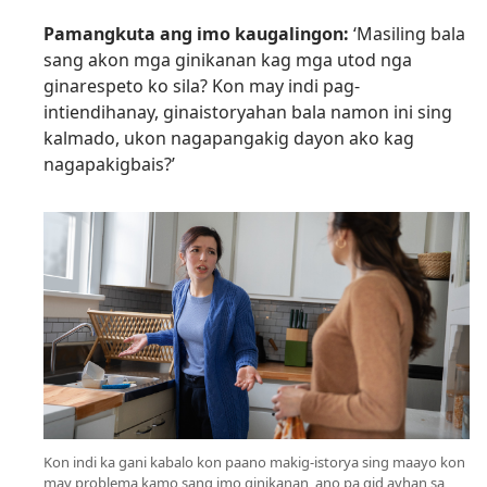
Pamangkuta ang imo kaugalingon:
‘Masiling bala
sang akon mga ginikanan kag mga utod nga
ginarespeto ko sila? Kon may indi pag-
intiendihanay, ginaistoryahan bala namon ini sing
kalmado, ukon nagapangakig dayon ako kag
nagapakigbais?’
Kon indi ka gani kabalo kon paano makig-istorya sing maayo kon
may problema kamo sang imo ginikanan, ano pa gid ayhan sa