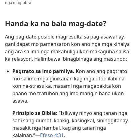
nga mag-obra
Handa ka na bala mag-date?
Ang pag-date posible magresulta sa pag-asawahay,
gani dapat mo pamensaron kon ano nga mga kinaiya
ang ara sa imo nga makabulig ukon makaguba sa isa
ka relasyon. Halimbawa, binagbinaga ang masunod:
Pagtrato sa imo pamilya.
Kon ano ang pagtrato
mo sa imo mga ginikanan kag mga utod ilabi na
kon na-stress ka, masami nga magapakita kon
paano mo tratuhon ang imo mangin bana ukon
asawa.
Prinsipio sa Biblia:
“Isikway ninyo ang tanan nga
sahi sang dumot, kaakig, kasingkal, sininggitanay,
masakit nga hambal, kag ang tanan nga
kalainan.”—
Efeso 4:31
.