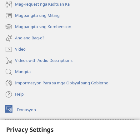
Mag-request nga Kadtuan Ka
Magpangita sing Miting
(opens
new
Magpangita sing Kombension
(opens
window)
new
Ano ang Bag-o?
window)
Video
Videos with Audio Descriptions
Mangita
Impormasyon Para sa mga Opisyal sang Gobierno
Help
Donasyon
(opens
new
window)
Watchtower ONLINE LIBRARY™
Privacy Settings
(opens
new
®