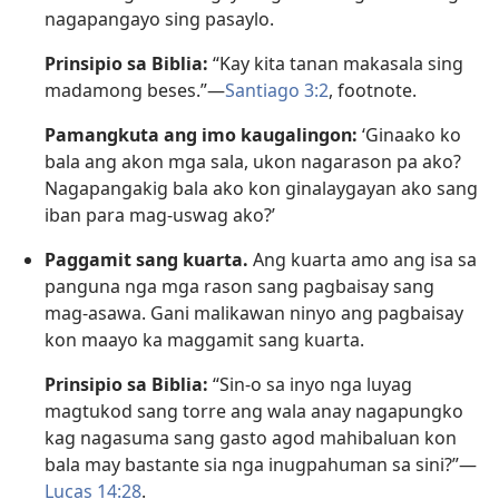
nagapangayo sing pasaylo.
Prinsipio sa Biblia:
“Kay kita tanan makasala sing
madamong beses.”—
Santiago 3:2
, footnote.
Pamangkuta ang imo kaugalingon:
‘Ginaako ko
bala ang akon mga sala, ukon nagarason pa ako?
Nagapangakig bala ako kon ginalaygayan ako sang
iban para mag-uswag ako?’
Paggamit sang kuarta.
Ang kuarta amo ang isa sa
panguna nga mga rason sang pagbaisay sang
mag-asawa. Gani malikawan ninyo ang pagbaisay
kon maayo ka maggamit sang kuarta.
Prinsipio sa Biblia:
“Sin-o sa inyo nga luyag
magtukod sang torre ang wala anay nagapungko
kag nagasuma sang gasto agod mahibaluan kon
bala may bastante sia nga inugpahuman sa sini?”—
Lucas 14:28
.