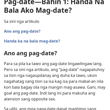
Pag-date—Bahin 1: Handa Na
Bala Ako Mag-date?
Sa sini nga artikulo
Ano ang pag-date?
Handa ka na bala mag-date?
Ano ang pag-date?
Para sa pila ka tawo ang pag-date lingawlingaw lang.
Pero sa sini nga artikulo, ang “pag-date” nagapatuhoy
sa tion nga nagaupdanay ang duha ka tawo, ukon
nagahatag sang tion sa isa kag isa para mabal-an nila
kon bala bagay sila nga mangin mag-asawa. Gani, may
goal ang pag-date. Indi lang ini para makuha ang
atension sang opposite sex.
Sa ulihi, ang mga naga-date dapat maghimo sang