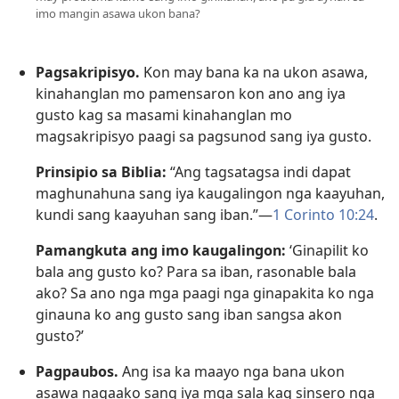
imo mangin asawa ukon bana?
Pagsakripisyo.
Kon may bana ka na ukon asawa,
kinahanglan mo pamensaron kon ano ang iya
gusto kag sa masami kinahanglan mo
magsakripisyo paagi sa pagsunod sang iya gusto.
Prinsipio sa Biblia:
“Ang tagsatagsa indi dapat
maghunahuna sang iya kaugalingon nga kaayuhan,
kundi sang kaayuhan sang iban.”—
1 Corinto 10:24
.
Pamangkuta ang imo kaugalingon:
‘Ginapilit ko
bala ang gusto ko? Para sa iban, rasonable bala
ako? Sa ano nga mga paagi nga ginapakita ko nga
ginauna ko ang gusto sang iban sangsa akon
gusto?’
Pagpaubos.
Ang isa ka maayo nga bana ukon
asawa nagaako sang iya mga sala kag sinsero nga