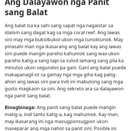
Ang Dalayawon nga Panit
sang Balat
Ang balat isa ka sahi sang sapat nga nagaistar sa
idalom sang dagat kag sa mga coral reef. Ang lawas
sini may mga bukolbukol ukon mga tunoktunok. May
pinasahi man nga ikasarang ang balat kay ang lawas
sini puede mangin pareho kahumok sang wax ukon
pareho katig-a sang tapi sa sulod lamang sang pila ka
minutos ukon segundos pa gani. Gani ang balat puede
makapanagil-ot sa gamay nga mga giha kag patig-
ahon ang lawas sini para indi ini mabutong sang mga
gusto magkaon sa sini. Ang sekreto ara sa dalayawon
nga panit sang balat.
Binagbinaga:
Ang panit sang balat puede mangin
matig-a, indi tanto katig-a, kag mahumok. Kay man,
may ikasarang ini nga masugponsugpon ukon
maseparar ang mga nahot sa panit sini. Posible ini