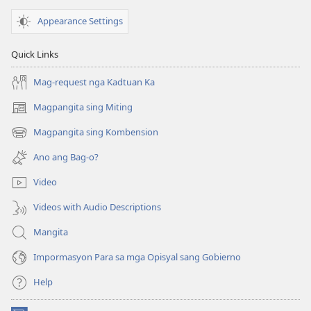
Appearance Settings
Quick Links
Mag-request nga Kadtuan Ka
Magpangita sing Miting
(opens
new
Magpangita sing Kombension
(opens
window)
new
Ano ang Bag-o?
window)
Video
Videos with Audio Descriptions
Mangita
Impormasyon Para sa mga Opisyal sang Gobierno
Help