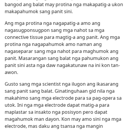
bangod ang balat may protina nga makapatig-a ukon
makapahumok sang panit sini.
Ang mga protina nga nagapatig-a amo ang
nagasugponsugpon sang mga nahot sa mga
connective tissue para magtig-a ang panit. Ang mga
protina nga nagapahumok amo naman ang
nagaseparar sang mga nahot para maghumok ang
panit. Masarangan sang balat nga pahumukon ang
panit sini asta nga daw nagakatunaw na ini kon tan-
awon.
Gusto sang mga scientist nga ilugon ang ikasarang
sang panit sang balat. Ginatinguhaan gid nila nga
makahimo sang mga electrode para sa pag-opera sa
utok. Ini nga mga electrode dapat matig-a para
maplastar sa insakto nga posisyon pero dapat
magahumok man dayon. Kon may amo sini nga mga
electrode, mas daku ang tsansa nga mangin