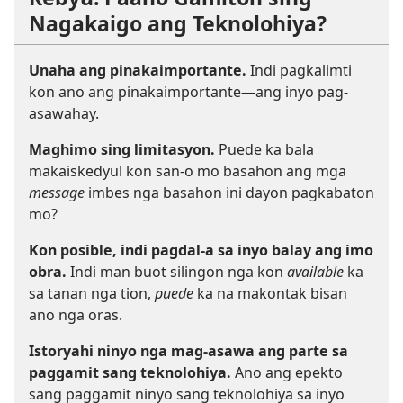
Nagakaigo ang Teknolohiya?
Unaha ang pinakaimportante.
Indi pagkalimti
kon ano ang pinakaimportante—ang inyo pag-
asawahay.
Maghimo sing limitasyon.
Puede ka bala
makaiskedyul kon san-o mo basahon ang mga
message
imbes nga basahon ini dayon pagkabaton
mo?
Kon posible, indi pagdal-a sa inyo balay ang imo
obra.
Indi man buot silingon nga kon
available
ka
sa tanan nga tion,
puede
ka na makontak bisan
ano nga oras.
Istoryahi ninyo nga mag-asawa ang parte sa
paggamit sang teknolohiya.
Ano ang epekto
sang paggamit ninyo sang teknolohiya sa inyo