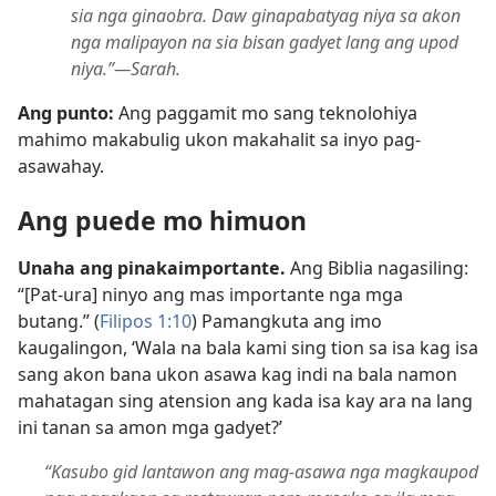
sia nga ginaobra. Daw ginapabatyag niya sa akon
nga malipayon na sia bisan gadyet lang ang upod
niya.”—Sarah.
Ang punto:
Ang paggamit mo sang teknolohiya
mahimo makabulig ukon makahalit sa inyo pag-
asawahay.
Ang puede mo himuon
Unaha ang pinakaimportante.
Ang Biblia nagasiling:
“[Pat-ura] ninyo ang mas importante nga mga
butang.” (
Filipos 1:10
) Pamangkuta ang imo
kaugalingon, ‘Wala na bala kami sing tion sa isa kag isa
sang akon bana ukon asawa kag indi na bala namon
mahatagan sing atension ang kada isa kay ara na lang
ini tanan sa amon mga gadyet?’
“Kasubo gid lantawon ang mag-asawa nga magkaupod