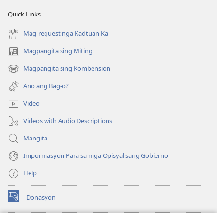
Quick Links
Mag-request nga Kadtuan Ka
Magpangita sing Miting
(opens
new
Magpangita sing Kombension
(opens
window)
new
Ano ang Bag-o?
window)
Video
Videos with Audio Descriptions
Mangita
Impormasyon Para sa mga Opisyal sang Gobierno
Help
Donasyon
(opens
new