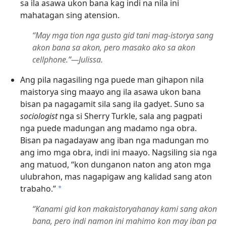
sa ila asawa ukon bana kag indi na nila ini
mahatagan sing atension.
“May mga tion nga gusto gid tani mag-istorya sang
akon bana sa akon, pero masako ako sa akon
cellphone.”—Julissa.
Ang pila nagasiling nga puede man gihapon nila
maistorya sing maayo ang ila asawa ukon bana
bisan pa nagagamit sila sang ila gadyet. Suno sa
sociologist
nga si Sherry Turkle, sala ang pagpati
nga puede madungan ang madamo nga obra.
Bisan pa nagadayaw ang iban nga madungan mo
ang imo mga obra, indi ini maayo. Nagsiling sia nga
ang matuod, “kon dunganon naton ang aton mga
ulubrahon, mas nagapigaw ang kalidad sang aton
trabaho.”
a
“Kanami gid kon makaistoryahanay kami sang akon
bana, pero indi namon ini mahimo kon may iban pa