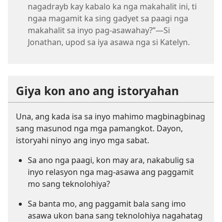
nagadrayb kay kabalo ka nga makahalit ini, ti
ngaa magamit ka sing gadyet sa paagi nga
makahalit sa inyo pag-asawahay?”—Si
Jonathan, upod sa iya asawa nga si Katelyn.
Giya kon ano ang istoryahan
Una, ang kada isa sa inyo mahimo magbinagbinag
sang masunod nga mga pamangkot. Dayon,
istoryahi ninyo ang inyo mga sabat.
Sa ano nga paagi, kon may ara, nakabulig sa
inyo relasyon nga mag-asawa ang paggamit
mo sang teknolohiya?
Sa banta mo, ang paggamit bala sang imo
asawa ukon bana sang teknolohiya nagahatag