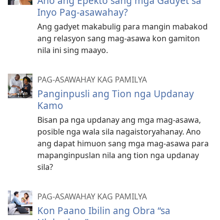
Ano ang Epekto sang mga Gadyet sa
Inyo Pag-asawahay?
Ang gadyet makabulig para mangin mabakod
ang relasyon sang mag-asawa kon gamiton
nila ini sing maayo.
PAG-ASAWAHAY KAG PAMILYA
Panginpusli ang Tion nga Updanay
Kamo
Bisan pa nga updanay ang mga mag-asawa,
posible nga wala sila nagaistoryahanay. Ano
ang dapat himuon sang mga mag-asawa para
mapanginpuslan nila ang tion nga updanay
sila?
PAG-ASAWAHAY KAG PAMILYA
Kon Paano Ibilin ang Obra “sa