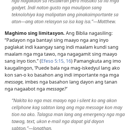
nga nagakaon sa restawran pero masako sa ila mga
gadyet. Indi naton gusto nga maulipon sang
teknolohiya kag malipatan ang pinakaimportante sa
aton—ang aton relasyon sa isa kag isa.”—Matthew.
Maghimo sing limitasyon.
Ang Biblia nagasiling:
“Padayon nga bantayi sing maayo nga ang inyo
paglakat indi kaangay sang indi maalam kundi sang
maalam nga mga tawo, nga nagagamit sing maayo
sang inyo tion.” (
Efeso 5:15, 16
) Pamangkuta ang imo
kaugalingon, ‘Puede bala nga mag-iskedyul lang ako
kon san-o ko basahon ang indi importante nga mga
message,
imbes nga basahon lang dayon ang tanan
nga nagaabot nga
message?’
“Nakita ko nga mas maayo nga i-silent ko ang akon
cellphone kag sabton lang ang mga message kon may
tion na ako. Talagsa man lang ang emergency nga mga
tawag, text, ukon e-mail nga dapat gid dayon
sabton.”—Jonathan.