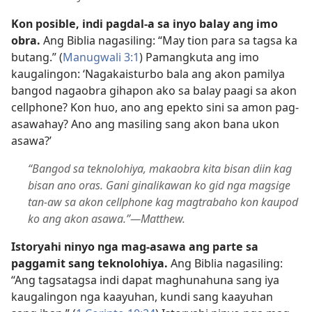
Kon posible, indi pagdal-a sa inyo balay ang imo
obra.
Ang Biblia nagasiling: “May tion para sa tagsa ka
butang.” (
Manugwali 3:1
) Pamangkuta ang imo
kaugalingon: ‘Nagakaisturbo bala ang akon pamilya
bangod nagaobra gihapon ako sa balay paagi sa akon
cellphone? Kon huo, ano ang epekto sini sa amon pag-
asawahay? Ano ang masiling sang akon bana ukon
asawa?’
“Bangod sa teknolohiya, makaobra kita bisan diin kag
bisan ano oras. Gani ginalikawan ko gid nga magsige
tan-aw sa akon cellphone kag magtrabaho kon kaupod
ko ang akon asawa.”—Matthew.
Istoryahi ninyo nga mag-asawa ang parte sa
paggamit sang teknolohiya.
Ang Biblia nagasiling:
“Ang tagsatagsa indi dapat maghunahuna sang iya
kaugalingon nga kaayuhan, kundi sang kaayuhan