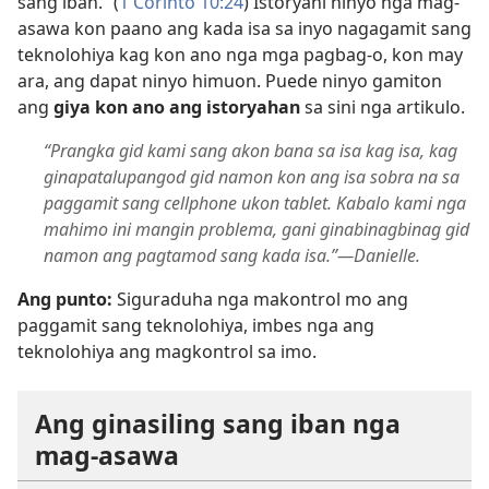
sang iban.” (
1 Corinto 10:24
) Istoryahi ninyo nga mag-
asawa kon paano ang kada isa sa inyo nagagamit sang
teknolohiya kag kon ano nga mga pagbag-o, kon may
ara, ang dapat ninyo himuon. Puede ninyo gamiton
ang
giya kon ano ang istoryahan
sa sini nga artikulo.
“Prangka gid kami sang akon bana sa isa kag isa, kag
ginapatalupangod gid namon kon ang isa sobra na sa
paggamit sang cellphone ukon tablet. Kabalo kami nga
mahimo ini mangin problema, gani ginabinagbinag gid
namon ang pagtamod sang kada isa.”—Danielle.
Ang punto:
Siguraduha nga makontrol mo ang
paggamit sang teknolohiya, imbes nga ang
teknolohiya ang magkontrol sa imo.
Ang ginasiling sang iban nga
mag-asawa