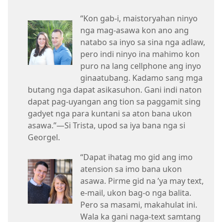
“Kon gab-i, maistoryahan ninyo
nga mag-asawa kon ano ang
natabo sa inyo sa sina nga adlaw,
pero indi ninyo ina mahimo kon
puro na lang cellphone ang inyo
ginaatubang. Kadamo sang mga
butang nga dapat asikasuhon. Gani indi naton
dapat pag-uyangan ang tion sa paggamit sing
gadyet nga para kuntani sa aton bana ukon
asawa.”—Si Trista, upod sa iya bana nga si
Georgel.
“Dapat ihatag mo gid ang imo
atension sa imo bana ukon
asawa. Pirme gid na ’ya may text,
e-mail, ukon bag-o nga balita.
Pero sa masami, makahulat ini.
Wala ka gani naga-text samtang