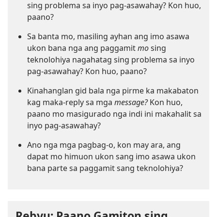
sing problema sa inyo pag-asawahay? Kon huo,
paano?
Sa banta mo, masiling ayhan ang imo asawa
ukon bana nga ang paggamit
mo
sing
teknolohiya nagahatag sing problema sa inyo
pag-asawahay? Kon huo, paano?
Kinahanglan gid bala nga pirme ka makabaton
kag maka-reply sa mga
message?
Kon huo,
paano mo masigurado nga indi ini makahalit sa
inyo pag-asawahay?
Ano nga mga pagbag-o, kon may ara, ang
dapat mo himuon ukon sang imo asawa ukon
bana parte sa paggamit sang teknolohiya?
Rebyu: Paano Gamiton sing