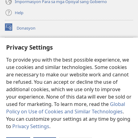
Impormasyon Para sa mga Opisyal sang Gobierno
Help
Donasyon
(opens
new
window)
Watchtower ONLINE LIBRARY™
Privacy Settings
(opens
new
®
JW Hub
To provide you with the best possible experience, we
window)
(opens
use cookies and similar technologies. Some cookies
new
JW Library
window)
are necessary to make our website work and cannot
be refused. You can accept or decline the use of
Watchtower Library
additional cookies, which we use only to improve
your experience. None of this data will ever be sold or
used for marketing. To learn more, read the
Global
Policy on Use of Cookies and Similar Technologies
.
You can customize your settings at any time by going
Copyright
© 2026 Watch Tower Bible and Tract Society of Pennsylvania.
MGA KASUGTANAN SA PAGGAMIT
|
PRIVACY POLICY
|
PRIVACY
to
Privacy Settings
.
SETTINGS