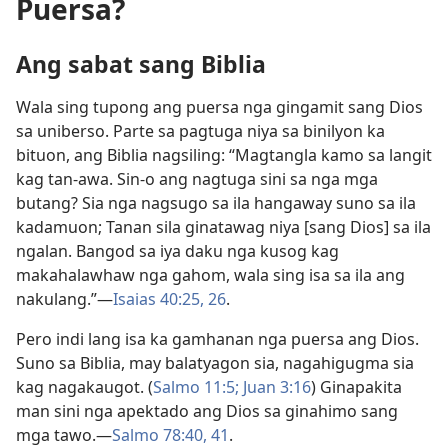
Puersa?
Ang sabat sang Biblia
Wala sing tupong ang puersa nga gingamit sang Dios
sa uniberso. Parte sa pagtuga niya sa binilyon ka
bituon, ang Biblia nagsiling: “Magtangla kamo sa langit
kag tan-awa. Sin-o ang nagtuga sini sa nga mga
butang? Sia nga nagsugo sa ila hangaway suno sa ila
kadamuon; Tanan sila ginatawag niya [sang Dios] sa ila
ngalan. Bangod sa iya daku nga kusog kag
makahalawhaw nga gahom, wala sing isa sa ila ang
nakulang.”—
Isaias 40:25, 26
.
Pero indi lang isa ka gamhanan nga puersa ang Dios.
Suno sa Biblia, may balatyagon sia, nagahigugma sia
kag nagakaugot. (
Salmo 11:5;
Juan 3:16
) Ginapakita
man sini nga apektado ang Dios sa ginahimo sang
mga tawo.—
Salmo 78:40, 41
.