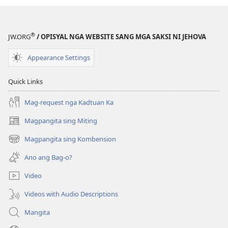
®
JW.ORG
/ OPISYAL NGA WEBSITE SANG MGA SAKSI NI JEHOVA
Appearance Settings
Quick Links
Mag-request nga Kadtuan Ka
Magpangita sing Miting
(opens
new
Magpangita sing Kombension
(opens
window)
new
Ano ang Bag-o?
window)
Video
Videos with Audio Descriptions
Mangita