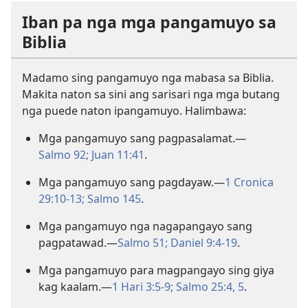
Iban pa nga mga pangamuyo sa
Biblia
Madamo sing pangamuyo nga mabasa sa Biblia.
Makita naton sa sini ang sarisari nga mga butang
nga puede naton ipangamuyo. Halimbawa:
Mga pangamuyo sang pagpasalamat.—
Salmo 92;
Juan 11:41
.
Mga pangamuyo sang pagdayaw.—
1 Cronica
29:10-13;
Salmo 145
.
Mga pangamuyo nga nagapangayo sang
pagpatawad.—
Salmo 51;
Daniel 9:4-19
.
Mga pangamuyo para magpangayo sing giya
kag kaalam.—
1 Hari 3:5-9;
Salmo 25:4, 5
.