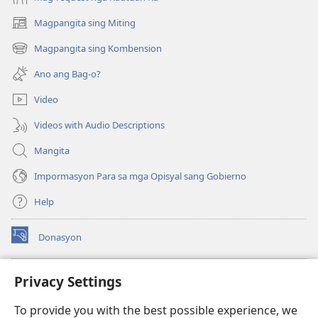
Magpangita sing Miting
(opens
new
Magpangita sing Kombension
(opens
window)
new
Ano ang Bag-o?
window)
Video
Videos with Audio Descriptions
Mangita
Impormasyon Para sa mga Opisyal sang Gobierno
Help
Donasyon
(opens
new
window)
Watchtower ONLINE LIBRARY™
Privacy Settings
(opens
new
®
JW Hub
To provide you with the best possible experience, we
window)
(opens