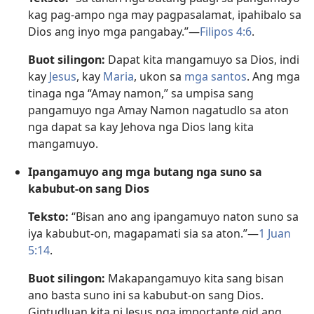
kag pag-ampo nga may pagpasalamat, ipahibalo sa
Dios ang inyo mga pangabay.”—
Filipos 4:6
.
Buot silingon:
Dapat kita mangamuyo sa Dios, indi
kay
Jesus
, kay
Maria
, ukon sa
mga santos
. Ang mga
tinaga nga “Amay namon,” sa umpisa sang
pangamuyo nga Amay Namon nagatudlo sa aton
nga dapat sa kay Jehova nga Dios lang kita
mangamuyo.
Ipangamuyo ang mga butang nga suno sa
kabubut-on sang Dios
Teksto:
“Bisan ano ang ipangamuyo naton suno sa
iya kabubut-on, magapamati sia sa aton.”—
1 Juan
5:14
.
Buot silingon:
Makapangamuyo kita sang bisan
ano basta suno ini sa kabubut-on sang Dios.
Gintudluan kita ni Jesus nga importante gid ang