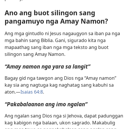
Ano ang buot silingon sang
pangamuyo nga Amay Namon?
Ang mga gintudlo ni Jesus nagaugyon sa iban pa nga
mga bahin sang Biblia. Gani, sigurado kita nga
mapaathag sang iban nga mga teksto ang buot
silingon sang Amay Namon.
“Amay namon nga yara sa langit”
Bagay gid nga tawgon ang Dios nga “Amay namon”
kay sia ang nagtuga kag naghatag sang kabuhi sa
aton.—
Isaias 64:8
.
“Pakabalaanon ang imo ngalan”
Ang ngalan sang Dios nga si Jehova, dapat padunggan
kag kabigon nga balaan, ukon sagrado. Makabulig