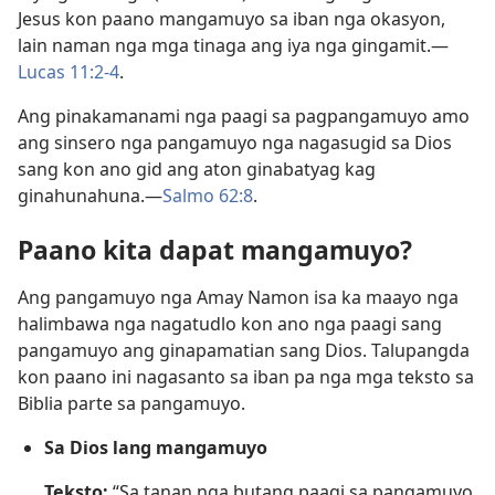
Jesus kon paano mangamuyo sa iban nga okasyon,
lain naman nga mga tinaga ang iya nga gingamit.—
Lucas 11:2-4
.
Ang pinakamanami nga paagi sa pagpangamuyo amo
ang sinsero nga pangamuyo nga nagasugid sa Dios
sang kon ano gid ang aton ginabatyag kag
ginahunahuna.—
Salmo 62:8
.
Paano kita dapat mangamuyo?
Ang pangamuyo nga Amay Namon isa ka maayo nga
halimbawa nga nagatudlo kon ano nga paagi sang
pangamuyo ang ginapamatian sang Dios. Talupangda
kon paano ini nagasanto sa iban pa nga mga teksto sa
Biblia parte sa pangamuyo.
Sa Dios lang mangamuyo
Teksto:
“Sa tanan nga butang paagi sa pangamuyo