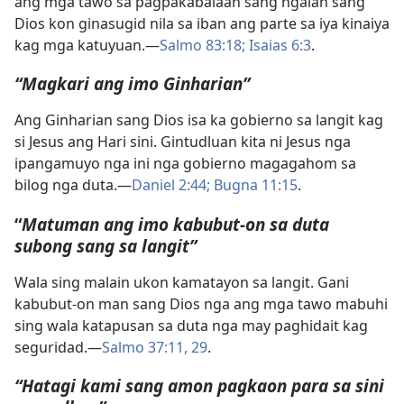
ang mga tawo sa pagpakabalaan sang ngalan sang
Dios kon ginasugid nila sa iban ang parte sa iya kinaiya
kag mga katuyuan.—
Salmo 83:18;
Isaias 6:3
.
“Magkari ang imo Ginharian”
Ang Ginharian sang Dios isa ka gobierno sa langit kag
si Jesus ang Hari sini. Gintudluan kita ni Jesus nga
ipangamuyo nga ini nga gobierno magagahom sa
bilog nga duta.—
Daniel 2:44;
Bugna 11:15
.
“
Matuman ang imo kabubut-on sa duta
subong sang sa langit”
Wala sing malain ukon kamatayon sa langit. Gani
kabubut-on man sang Dios nga ang mga tawo mabuhi
sing wala katapusan sa duta nga may paghidait kag
seguridad.—
Salmo 37:11,
29
.
“Hatagi kami sang amon pagkaon para sa sini