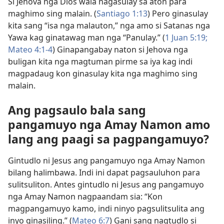
Si Jehova nga Dios wala nagasulay sa aton para
maghimo sing malain. (
Santiago 1:13
) Pero ginasulay
kita sang “isa nga malauton,” nga amo si Satanas nga
Yawa kag ginatawag man nga “Panulay.” (
1 Juan 5:19;
Mateo 4:1-4
) Ginapangabay naton si Jehova nga
buligan kita nga magtuman pirme sa iya kag indi
magpadaug kon ginasulay kita nga maghimo sing
malain.
Ang pagsaulo bala sang
pangamuyo nga Amay Namon amo
lang ang paagi sa pagpangamuyo?
Gintudlo ni Jesus ang pangamuyo nga Amay Namon
bilang halimbawa. Indi ini dapat pagsauluhon para
sulitsuliton. Antes gintudlo ni Jesus ang pangamuyo
nga Amay Namon nagpaandam sia: “Kon
magpangamuyo kamo, indi ninyo pagsulitsulita ang
inyo ginasiling.” (
Mateo 6:7
) Gani sang nagtudlo si