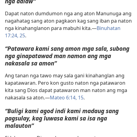
nga adlaw”
Dapat naton dumdumon nga ang aton Manunuga ang
nagahatag sang aton pagkaon kag sang iban pa naton
nga kinahanglanon para mabuhi kita.—
Binuhatan
17:24, 25
.
“Patawara kami sang amon mga sala, subong
nga ginapatawad man namon ang mga
nakasala sa amon”
Ang tanan nga tawo may sala gani kinahanglan ang
kapatawaran. Pero kon gusto naton nga patawaron
kita sang Dios dapat patawaron man naton ang mga
nakasala sa aton.—
Mateo 6:14, 15
.
“Buligi kami agod indi kami madaug sang
pagsulay, kag luwasa kami sa isa nga
malauton”