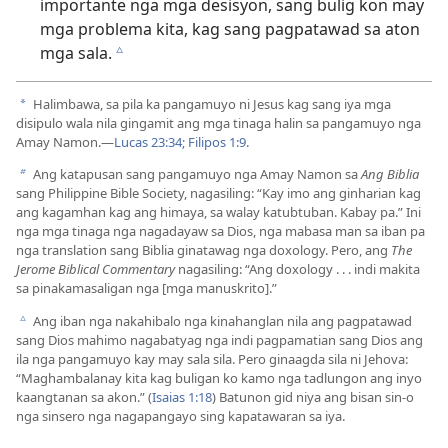
importante nga mga desisyon, sang bulig kon may
mga problema kita, kag sang pagpatawad sa aton
mga sala.
c
Halimbawa, sa pila ka pangamuyo ni Jesus kag sang iya mga
a
disipulo wala nila gingamit ang mga tinaga halin sa pangamuyo nga
Amay Namon.—
Lucas 23:34;
Filipos 1:9
.
Ang katapusan sang pangamuyo nga Amay Namon sa
Ang Biblia
b
sang Philippine Bible Society, nagasiling: “Kay imo ang ginharian kag
ang kagamhan kag ang himaya, sa walay katubtuban. Kabay pa.” Ini
nga mga tinaga nga nagadayaw sa Dios, nga mabasa man sa iban pa
nga translation sang Biblia ginatawag nga doxology. Pero, ang
The
Jerome Biblical Commentary
nagasiling: “Ang doxology . . . indi makita
sa pinakamasaligan nga [mga manuskrito].”
Ang iban nga nakahibalo nga kinahanglan nila ang pagpatawad
c
sang Dios mahimo nagabatyag nga indi pagpamatian sang Dios ang
ila nga pangamuyo kay may sala sila. Pero ginaagda sila ni Jehova:
“Maghambalanay kita kag buligan ko kamo nga tadlungon ang inyo
kaangtanan sa akon.” (
Isaias 1:18
) Batunon gid niya ang bisan sin-o
nga sinsero nga nagapangayo sing kapatawaran sa iya.