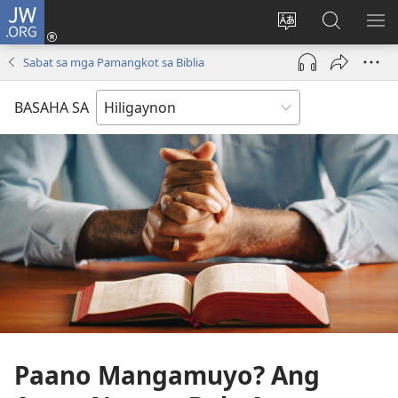
JW.ORG
Mag-
log
Islan
Mangita
IPA
In
ang
sa
AN
Sabat sa mga Pamangkot sa Biblia
(opens
lenguahe
JW.ORG
ME
new
sang
BASAHA SA
window)
site
Paano Mangamuyo?­ Ang