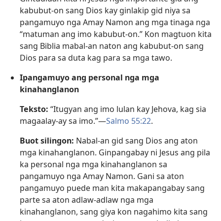
kabubut-on sang Dios kay ginlakip gid niya sa
pangamuyo nga Amay Namon ang mga tinaga nga
“matuman ang imo kabubut-on.” Kon magtuon kita
sang Biblia mabal-an naton ang kabubut-on sang
Dios para sa duta kag para sa mga tawo.
Ipangamuyo ang personal nga mga
kinahanglanon
Teksto:
“Itugyan ang imo lulan kay Jehova, kag sia
magaalay-ay sa imo.”—
Salmo 55:22
.
Buot silingon:
Nabal-an gid sang Dios ang aton
mga kinahanglanon. Ginpangabay ni Jesus ang pila
ka personal nga mga kinahanglanon sa
pangamuyo nga Amay Namon. Gani sa aton
pangamuyo puede man kita makapangabay sang
parte sa aton adlaw-adlaw nga mga
kinahanglanon, sang giya kon nagahimo kita sang