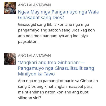
ANG LALANTAWAN
Ngaa May mga Pangamuyo nga Wala
Ginasabat sang Dios?
Ginasugid sang Biblia kon ano nga mga
pangamuyo ang sabton sang Dios kag kon
ano nga mga pangamuyo ang indi niya
pagsabton.
ANG LALANTAWAN
“Magkari ang Imo Ginharian”—
Pangamuyo nga Ginasulitsulit sang
Minilyon ka Tawo
Ano nga mga pamangkot parte sa Ginharian
sang Dios ang kinahanglan masabat para
maintiendihan naton kon ano ang buot
silingon sini?