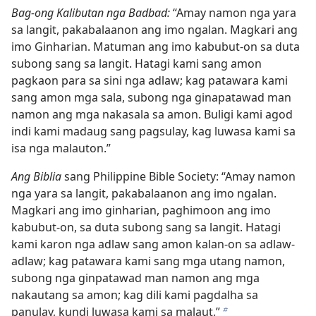
Bag-ong Kalibutan nga Badbad:
“Amay namon nga yara
sa langit, pakabalaanon ang imo ngalan. Magkari ang
imo Ginharian. Matuman ang imo kabubut-on sa duta
subong sang sa langit. Hatagi kami sang amon
pagkaon para sa sini nga adlaw; kag patawara kami
sang amon mga sala, subong nga ginapatawad man
namon ang mga nakasala sa amon. Buligi kami agod
indi kami madaug sang pagsulay, kag luwasa kami sa
isa nga malauton.”
Ang Biblia
sang Philippine Bible Society: “Amay namon
nga yara sa langit, pakabalaanon ang imo ngalan.
Magkari ang imo ginharian, paghimoon ang imo
kabubut-on, sa duta subong sang sa langit. Hatagi
kami karon nga adlaw sang amon kalan-on sa adlaw-
adlaw; kag patawara kami sang mga utang namon,
subong nga ginpatawad man namon ang mga
nakautang sa amon; kag dili kami pagdalha sa
panulay, kundi luwasa kami sa malaut.”
b