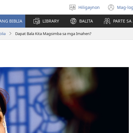
Hiligaynon
Mag-log
Magpili
(ope
sing
new
ANG BIBLIA
LIBRARY
BALITA
PARTE S
lenguahe
wind
lia
Dapat Bala Kita Magsimba sa mga Imahen?