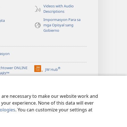
Videos with Audio
o
Descriptions
Impormasyon Para sa
ita
mga Opisyal sang
Gobierno
asyon
chtower ONLINE
®
JW Hub
(opens
RARY™
new
window)
ibrary
Watchtower Library
es are necessary to make our website work and
your experience. None of this data will ever
nologies
. You can customize your settings at
IVACY POLICY
|
PRIVACY SETTINGS