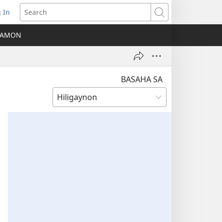
 In
ns
Search
A AMON
ow)
BASAHA SA