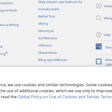
Mag-request nga Kadtuan Ka
new
vitations
Vide
window)
Kontaka Kami
ga Artikulo
Bethel Tour
Mang
Miting
ra sa Miting
Memoryal
Help
Kombension
Hilikuton
ne
Don
(opens
Eksperiensia
®
ting
new
window)
Bilog nga Kalibutan
Wat
(opens
LIB
new
JW L
window)
a Biblia
 Pagbasa sa Biblia
ence, we use cookies and similar technologies. Some cooki
the use of additional cookies, which we use only to improve 
, read the
Global Policy on Use of Cookies and Similar Tech
nd Tract Society of Pennsylvania.
MGA KASUGTANAN SA PAGGAMIT
|
PR