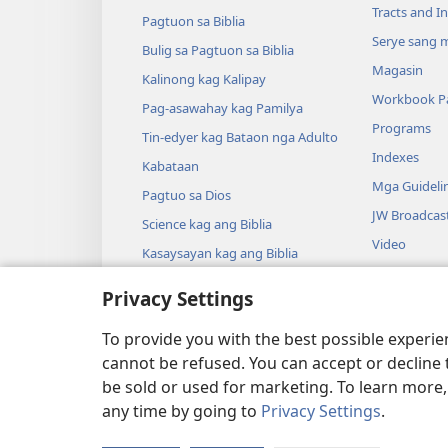
Tracts and In
Pagtuon sa Biblia
Serye sang m
Bulig sa Pagtuon sa Biblia
Magasin
Kalinong kag Kalipay
Workbook Pa
Pag-asawahay kag Pamilya
Programs
Tin-edyer kag Bataon nga Adulto
Indexes
Kabataan
Mga Guideli
Pagtuo sa Dios
JW Broadcas
Science kag ang Biblia
Video
Kasaysayan kag ang Biblia
Musika
Privacy Settings
Mga Drama s
Gindrama nga
To provide you with the best possible experi
cannot be refused. You can accept or decline 
be sold or used for marketing. To learn more
any time by going to
Privacy Settings
.
Copyright
© 2026 Watch Tower Bible a