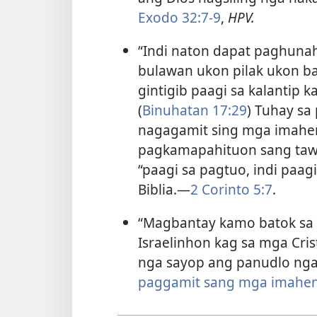
Exodo 32:​7-9
,
HPV.
“Indi naton dapat paghuna
bulawan ukon pilak ukon ba
gintigib paagi sa kalantip
(
Binuhatan 17:29
) Tuhay s
nagagamit sing mga imahen 
pagkamapahituon sang tawo
“paagi sa pagtuo, indi paag
Biblia.​—
2 Corinto 5:7
.
“Magbantay kamo batok sa m
Israelinhon kag sa mga Cris
nga sayop ang panudlo nga
paggamit sang mga imahen