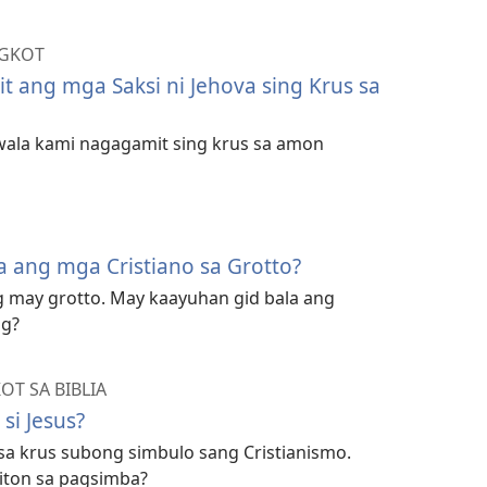
NGKOT
 ang mga Saksi ni Jehova sing Krus sa
 wala kami nagagamit sing krus sa amon
 ang mga Cristiano sa Grotto?
 may grotto. May kaayuhan gid bala ang
og?
T SA BIBLIA
si Jesus?
 krus subong simbulo sang Cristianismo.
iton sa pagsimba?