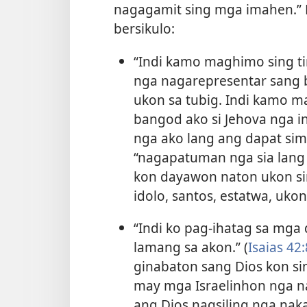
nagagamit sing mga imahen.”
bersikulo:
“Indi kamo maghimo sing ti
nga nagarepresentar sang b
ukon sa tubig. Indi kamo ma
bangod ako si Jehova nga i
nga ako lang ang dapat sim
“nagapatuman nga sia lang 
kon dayawon naton ukon s
idolo, santos, estatwa, uko
“Indi ko pag-ihatag sa mga
lamang sa akon.” (
Isaias 42:
ginabaton sang Dios kon s
may mga Israelinhon nga na
ang Dios nagsiling nga naka