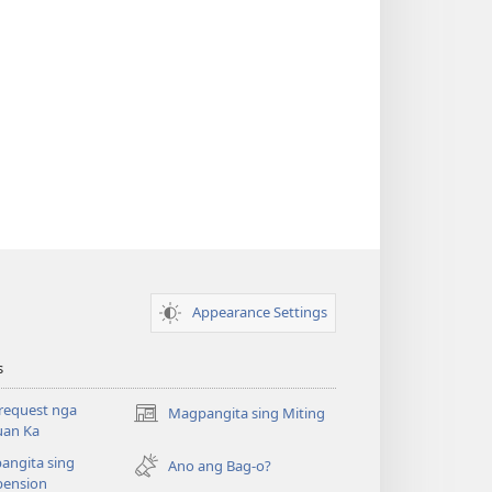
Appearance Settings
s
request nga
Magpangita sing Miting
(opens
uan Ka
new
angita sing
window)
Ano ang Bag-o?
ension