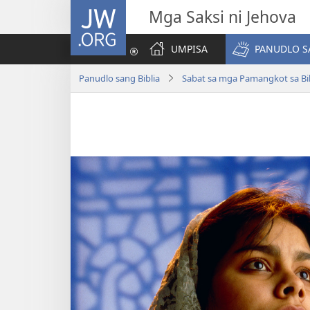
JW.ORG
Mga Saksi ni Jehova
UMPISA
PANUDLO S
Panudlo sang Biblia
Sabat sa mga Pamangkot sa Bib