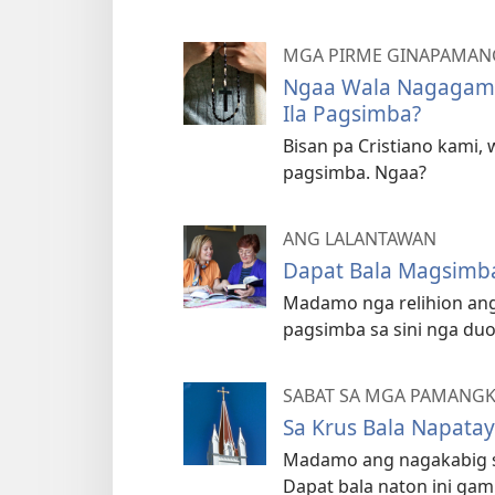
MGA PIRME GINAPAMA
Ngaa Wala Nagagamit
Ila Pagsimba?
Bisan pa Cristiano kami,
pagsimba. Ngaa?
ANG LALANTAWAN
Dapat Bala Magsimba
Madamo nga relihion ang
pagsimba sa sini nga du
SABAT SA MGA PAMANGKO
Sa Krus Bala Napatay 
Madamo ang nagakabig sa
Dapat bala naton ini gam