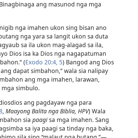
 Binagbinaga ang masunod nga mga
nigib nga imahen ukon sing bisan ano
utang nga yara sa langit ukon sa duta
gyaub sa ila ukon mag-alagad sa ila,
nyo Dios isa ka Dios nga nagapatuman
bahon.” (
Exodo 20:​4, 5
) Bangod ang Dios
ang dapat simbahon,” wala sia nalipay
imbahon ang mga imahen, larawan,
n mga simbulo.
 diosdios ang pagdayaw nga para
8
,
Maayong Balita nga Biblia, HPV
) Wala
imbahon sia
paagi
sa mga imahen. Sang
gsimba sa iya paagi sa tinday nga baka,
himo sila sing “malaut nga butang.”​—