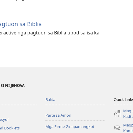
gtuon sa Biblia
teractive nga pagtuon sa Biblia upod sa isa ka
SI NI JEHOVA
Balita
Quick Link
Mag-
Parte sa Amon
Kadt
osyur
Magp
Mga Pirme Ginapamangkot
nd Booklets
(opens
Komb