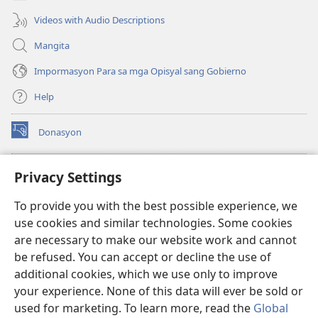
Videos with Audio Descriptions
Mangita
Impormasyon Para sa mga Opisyal sang Gobierno
Help
Donasyon
(opens
new
window)
Watchtower ONLINE LIBRARY™
Privacy Settings
(opens
new
®
JW Hub
To provide you with the best possible experience, we
window)
(opens
use cookies and similar technologies. Some cookies
new
JW Library
window)
are necessary to make our website work and cannot
be refused. You can accept or decline the use of
Watchtower Library
additional cookies, which we use only to improve
your experience. None of this data will ever be sold or
used for marketing. To learn more, read the
Global