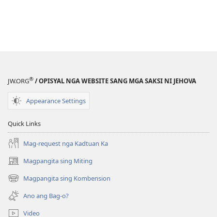
®
JW.ORG
/ OPISYAL NGA WEBSITE SANG MGA SAKSI NI JEHOVA
Appearance Settings
Quick Links
Mag-request nga Kadtuan Ka
Magpangita sing Miting
(opens
new
Magpangita sing Kombension
(opens
window)
new
Ano ang Bag-o?
window)
Video