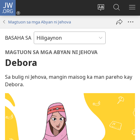
JW.ORG
Mag-
log
Islan
Mangita
IPA
In
ang
sa
AN
Magtuon sa mga Abyan ni Jehova
(opens
lenguahe
JW.ORG
ME
new
sang
BASAHA SA
window)
site
MAGTUON SA MGA ABYAN NI JEHOVA
Debora
Sa bulig ni Jehova, mangin maisog ka man pareho kay
Debora.