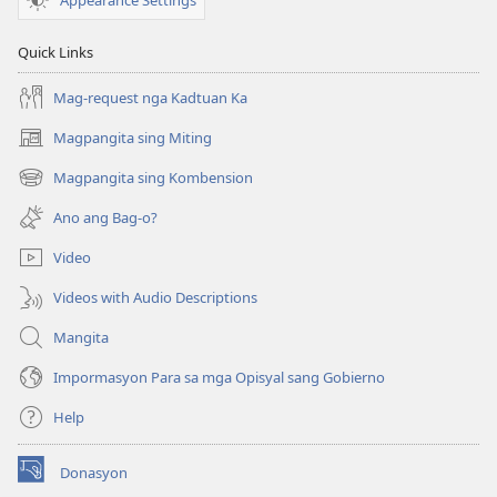
Quick Links
Mag-request nga Kadtuan Ka
Magpangita sing Miting
(opens
new
Magpangita sing Kombension
(opens
window)
new
Ano ang Bag-o?
window)
Video
Videos with Audio Descriptions
Mangita
Impormasyon Para sa mga Opisyal sang Gobierno
Help
Donasyon
(opens