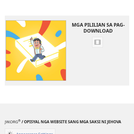
MGA PILILIAN SA PAG-
DOWNLOAD
Mga
opsyon
sa
pag-
download
sang
video
Magtuon
sa
mga
Abyan
®
JW.ORG
/ OPISYAL NGA WEBSITE SANG MGA SAKSI NI JEHOVA
ni
Jehova
Appearance Settings