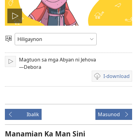
I-
play
Magpili
sing
ang
Lenguahe
Magtuon sa mga Abyan ni Jehova
I-
video
—Debora
play
I-download
Mga
opsyon
sa
pag-
download
Ibalik
Masunod
sang
video
Manamian Ka Man Sini