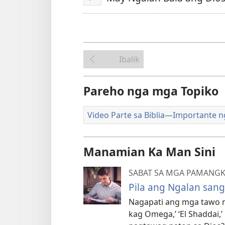
I-
play
video
Ibalik
Pareho nga mga Topiko
Video Parte sa Biblia—Importante 
Manamian Ka Man Sini
SABAT SA MGA PAMANGKO
Pila ang Ngalan sang
Nagapati ang mga tawo ng
kag Omega,’ ‘El Shaddai,’