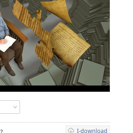
I-download
?