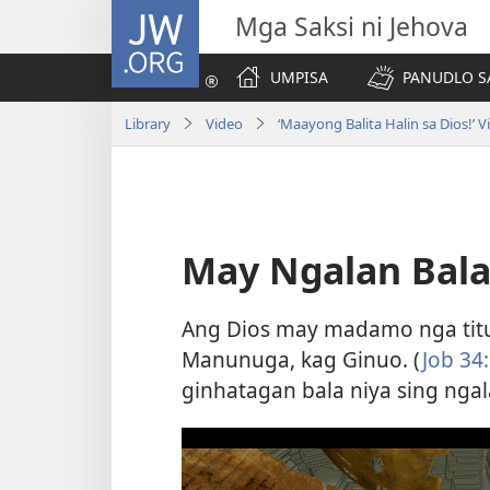
JW.ORG
Mga Saksi ni Jehova
UMPISA
PANUDLO S
Library
Video
‘Maayong Balita Halin sa Dios!’ V
May Ngalan Bala
Ang Dios may madamo nga titu
Manunuga, kag Ginuo. (
Job 34:
ginhatagan bala niya sing nga