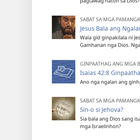
pagtawag naton sa Dios?
SABAT SA MGA PAMANGKO
Jesus Bala ang Ngala
Wala gid ginpakilala ni 
Gamhanan nga Dios. Ng
GINPAATHAG ANG MGA BE
Isaias 42:8 Ginpaa
Ano nga ngalan ang ginha
SABAT SA MGA PAMANGKO
Sin-o si Jehova?
Sia bala ang Dios sang i
mga Israelinhon?