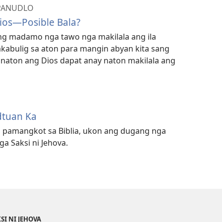
PANUDLO
ios—Posible Bala?
ang madamo nga tawo nga makilala ang ila
kabulig sa aton para mangin abyan kita sang
 naton ang Dios dapat anay naton makilala ang
dtuan Ka
ka pamangkot sa Biblia, ukon ang dugang nga
a Saksi ni Jehova.
SI NI JEHOVA