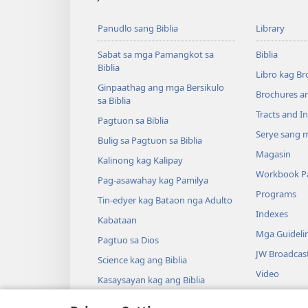
Panudlo sang Biblia
Library
Sabat sa mga Pamangkot sa
Biblia
Biblia
Libro kag Br
Ginpaathag ang mga Bersikulo
Brochures a
sa Biblia
Tracts and In
Pagtuon sa Biblia
Serye sang m
Bulig sa Pagtuon sa Biblia
Magasin
Kalinong kag Kalipay
Workbook Pa
Pag-asawahay kag Pamilya
Programs
Tin-edyer kag Bataon nga Adulto
Indexes
Kabataan
Mga Guideli
Pagtuo sa Dios
JW Broadcas
Science kag ang Biblia
Video
Kasaysayan kag ang Biblia
Musika