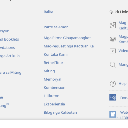
Balita
Quick Link
Mag-
Parte sa Amon
Kadt
osyur
Magp
Mga Pirme Ginapamangkot
nd Booklets
(opens
Komb
Mag-request nga Kadtuan Ka
new
vitations
Vide
window)
Kontaka Kami
ga Artikulo
Bethel Tour
Mang
Miting
ra sa Miting
Memoryal
Help
Kombension
Hilikuton
ne
Don
(opens
Eksperiensia
®
ting
new
window)
Bilog nga Kalibutan
Wat
(opens
LIB
new
JW L