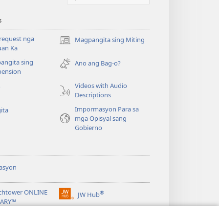
s
request nga
Magpangita sing Miting
(opens
uan Ka
new
angita sing
window)
Ano ang Bag-o?
ension
Videos with Audio
o
Descriptions
Impormasyon Para sa
ita
mga Opisyal sang
Gobierno
asyon
chtower ONLINE
®
JW Hub
(opens
RARY™
new
window)
ibrary
Watchtower Library