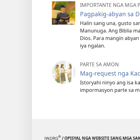
IMPORTANTE NGA MGA 
Pagpakig-abyan sa D
Halin sang una, gusto s
Manunuga. Ang Biblia ma
Dios. Para mangin abyan
iya ngalan.
PARTE SA AMON
Mag-request nga Ka
Istoryahi ninyo ang isa 
impormasyon parte sa mg
®
JW.ORG
/ OPISYAL NGA WEBSITE SANG MGA SAK