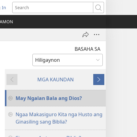
 In
ns
Search
A AMON
ow)
BASAHA SA
MGA KAUNDAN
Ibalik
Masunod
May Ngalan Bala ang Dios?
Ngaa Makasiguro Kita nga Husto ang
Ginasiling sang Biblia?