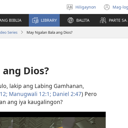
Hiligaynon
Mag-log
Magpili
(ope
sing
new
ANG BIBLIA
LIBRARY
BALITA
PARTE S
lenguahe
wind
ideo Series
May Ngalan Bala ang Dios?
 ang Dios?
lo, lakip ang Labing Gamhanan,
12;
Manugwali 12:1;
Daniel 2:​47
) Pero
lan ang iya kaugalingon?