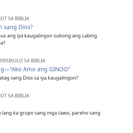
T SA BIBLIA
n sang Dios?
Jesus ang iya kaugalingon subong ang Labing
aa?
RSIKULO SA BIBLIA
thag—“Ako Amo ang GINOO”
tag sang Dios sa iya kaugalingon?
T SA BIBLIA
sa lang ka grupo sang mga tawo, pareho sang