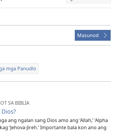
Mga
opsyon
sa
pag-
download
Masunod
sang
video
nga mga Panudlo
T SA BIBLIA
 Dios?
a ang ngalan sang Dios amo ang ‘Allah,’ ‘Alpha
 kag ‘Jehova-Jireh.’ Importante bala kon ano ang