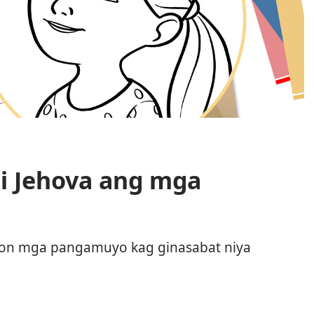
ni Jehova ang mga
aton mga pangamuyo kag ginasabat niya