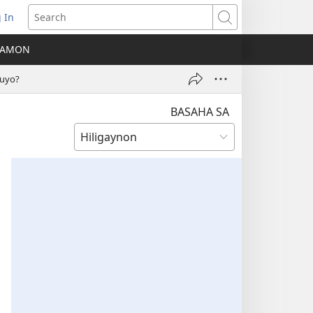
 In
ns
Search
A AMON
ow)
muyo?
BASAHA SA