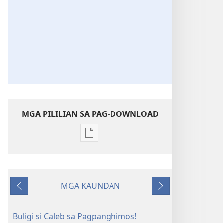
MGA PILILIAN SA PAG-DOWNLOAD
Mga
opsyon
sa
pag-
MGA KAUNDAN
download
Ibalik
Masunod
sang
mga
Buligi si Caleb sa Pagpanghimos!
publikasyon