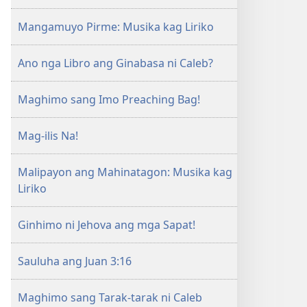
Mangin
Mangamuyo Pirme: Musika kag Liriko
Abyan
ni
Ano nga Libro ang Ginabasa ni Caleb?
Jehova​
—
Mga
Maghimo sang Imo Preaching Bag!
Hilimuon
Mag-ilis Na!
Malipayon ang Mahinatagon: Musika kag
Liriko
Ginhimo ni Jehova ang mga Sapat!
Sauluha ang Juan 3:16
Maghimo sang Tarak-tarak ni Caleb