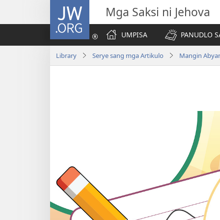
JW.ORG
Mga Saksi ni Jehova
UMPISA
PANUDLO S
Library
Serye sang mga Artikulo
Mangin Abyan