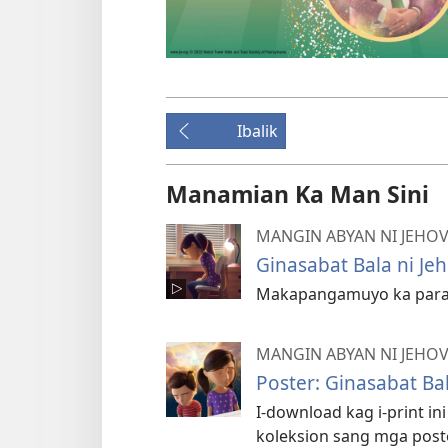
Ibalik
Manamian Ka Man Sini
MANGIN ABYAN NI JEHO
Ginasabat Bala ni J
Makapangamuyo ka para b
MANGIN ABYAN NI JEH
Poster: Ginasabat B
I-download kag i-print in
koleksion sang mga poste