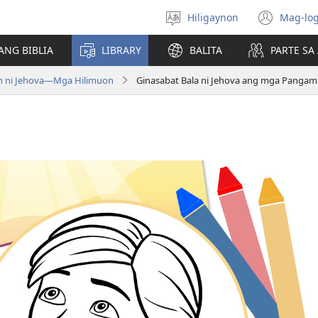
Hiligaynon
Mag-log
Magpili
(ope
sing
new
ANG BIBLIA
LIBRARY
BALITA
PARTE S
lenguahe
wind
 ni Jehova​—Mga Hilimuon
Ginasabat Bala ni Jehova ang mga Panga