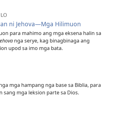
ULO
an ni Jehova—Mga Hilimuon
muon para mahimo ang mga eksena halin sa
Jehova
nga serye, kag binagbinaga ang
ion upod sa imo mga bata.
 nga mga hampang nga base sa Biblia, para
 sang mga leksion parte sa Dios.