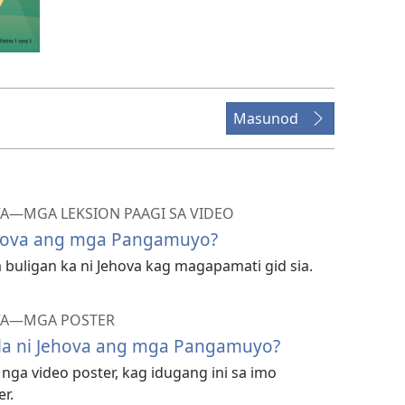
Masunod
VA—MGA LEKSION PAAGI SA VIDEO
ehova ang mga Pangamuyo?
uligan ka ni Jehova kag magapamati gid sia.
OVA—MGA POSTER
ala ni Jehova ang mga Pangamuyo?
i nga video poster, kag idugang ini sa imo
r.