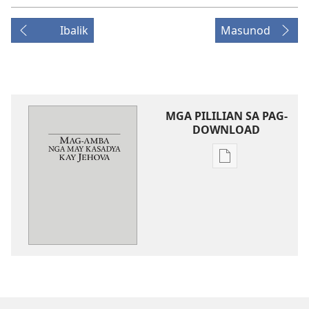
Ibalik
Masunod
MGA PILILIAN SA PAG-
DOWNLOAD
Mga
opsyon
sa
pag-
download
sang
mga
publikasyon
Mag-