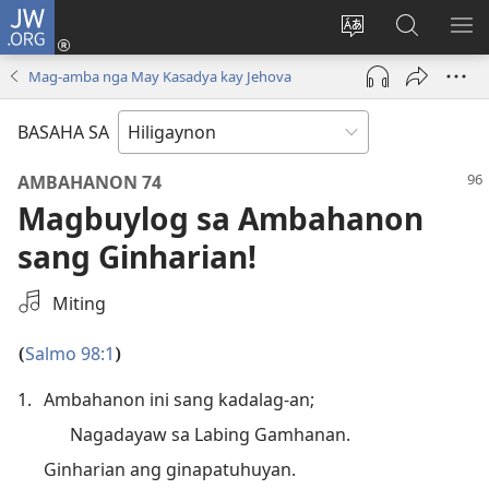
JW.ORG
Mag-
log
Islan
Mangita
IPA
In
ang
sa
AN
Mag-amba nga May Kasadya kay Jehova
(opens
lenguahe
JW.ORG
ME
new
sang
BASAHA SA
window)
site
AMBAHANON 74
Magbuylog sa Ambahanon
sang Ginharian!
Magpili
Miting
sang
Audio
Salmo 98:1
(
)
Recording
1.
Ambahanon ini sang kadalag-an;
Nagadayaw sa Labing Gamhanan.
Ginharian ang ginapatuhuyan.