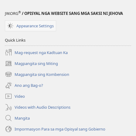
amba
nga
®
JW.ORG
/ OPISYAL NGA WEBSITE SANG MGA SAKSI NI JEHOVA
May
Kasadya
Appearance Settings
kay
Jehova
Quick Links
Mag-request nga Kadtuan Ka
Magpangita sing Miting
(opens
new
Magpangita sing Kombension
(opens
window)
new
Ano ang Bag-o?
window)
Video
Videos with Audio Descriptions
Mangita
Impormasyon Para sa mga Opisyal sang Gobierno