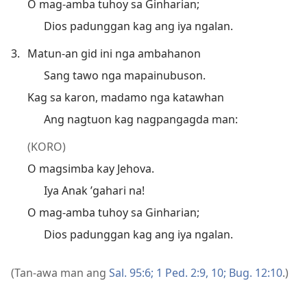
O mag-amba tuhoy sa Ginharian;
Dios padunggan kag ang iya ngalan.
3.
Matun-an gid ini nga ambahanon
Sang tawo nga mapainubuson.
Kag sa karon, madamo nga katawhan
Ang nagtuon kag nagpangagda man:
(KORO)
O magsimba kay Jehova.
Iya Anak ’gahari na!
O mag-amba tuhoy sa Ginharian;
Dios padunggan kag ang iya ngalan.
(Tan-awa man ang
Sal. 95:6;
1 Ped. 2:9, 10;
Bug. 12:10
.)