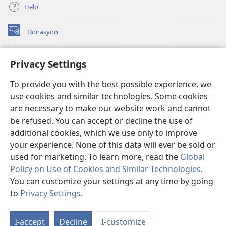
Help
Donasyon
(opens
new
window)
Watchtower ONLINE LIBRARY™
Privacy Settings
(opens
new
®
JW Hub
To provide you with the best possible experience, we
window)
(opens
use cookies and similar technologies. Some cookies
new
JW Library
window)
are necessary to make our website work and cannot
be refused. You can accept or decline the use of
Watchtower Library
additional cookies, which we use only to improve
your experience. None of this data will ever be sold or
used for marketing. To learn more, read the
Global
Policy on Use of Cookies and Similar Technologies
.
Copyright
© 2026 Watch Tower Bible and Tract Society of Pennsylvania.
You can customize your settings at any time by going
MGA KASUGTANAN SA PAGGAMIT
|
PRIVACY POLICY
|
PRIVACY
to
Privacy Settings
.
Ip
SETTINGS
a
I-accept
Decline
I-customize
Li