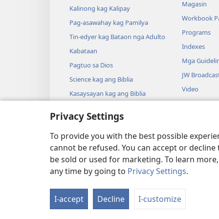
Magasin
Kalinong kag Kalipay
Workbook Pa
Pag-asawahay kag Pamilya
Programs
Tin-edyer kag Bataon nga Adulto
Indexes
Kabataan
Mga Guideli
Pagtuo sa Dios
JW Broadcas
Science kag ang Biblia
Video
Kasaysayan kag ang Biblia
Musika
Privacy Settings
Mga Drama s
Gindrama nga
To provide you with the best possible experi
cannot be refused. You can accept or decline 
be sold or used for marketing. To learn more
any time by going to
Privacy Settings
.
Copyright
© 2026 Watch Tower Bible a
I-accept
Decline
I-customize