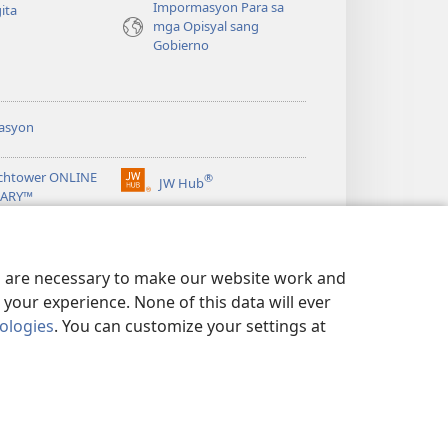
Impormasyon Para sa
ita
mga Opisyal sang
Gobierno
asyon
chtower ONLINE
®
JW Hub
(opens
RARY™
new
window)
ibrary
Watchtower Library
es are necessary to make our website work and
your experience. None of this data will ever
nologies
. You can customize your settings at
IVACY POLICY
|
PRIVACY SETTINGS