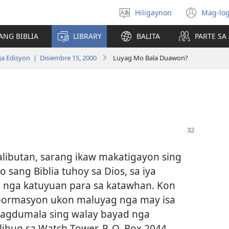
Hiligaynon
Mag-log
Magpili
(ope
sing
new
ANG BIBLIA
LIBRARY
BALITA
PARTE S
lenguahe
wind
 Edisyon | Disiembre 15, 2000
Luyag Mo Bala Duawon?
libutan, sarang ikaw makatigayon sing
o sang Biblia tuhoy sa Dios, sa iya
m nga katuyuan para sa katawhan. Kon
pormasyon ukon maluyag nga may isa
agdumala sing walay bayad nga
ihug sa Watch ­Tower, P. O. Box 2044,