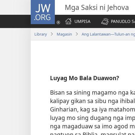
JW.ORG
Mga Saksi ni Jehova
UMPISA
PANUDLO S
Library
Magasin
Ang Lalantawan—Tulun-an nga
Luyag Mo Bala Duawon?
Bisan sa sining magamo nga ka
kalipay gikan sa sibu nga ihibal
Ginharian, kag sa iya mataho
luyag mo sing dugang nga im
nga magaduaw sa imo agod m
pagtuon sa Biblia, magsulat pal