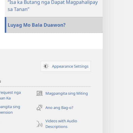
“Isa ka Butang nga Dapat Magpahalipay
sa Tanan”
Luyag Mo Bala Duawon?
Appearance Settings
s
request nga
Magpangita sing Miting
(opens
uan Ka
new
angita sing
window)
Ano ang Bag-o?
ension
Videos with Audio
o
Descriptions