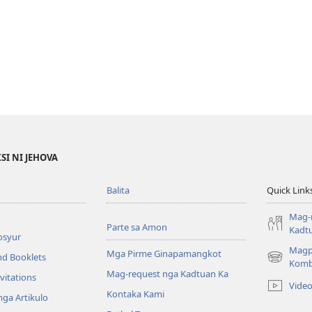
SI NI JEHOVA
Balita
Quick Link
Mag-
Parte sa Amon
Kadt
osyur
Magp
Mga Pirme Ginapamangkot
nd Booklets
(opens
Komb
Mag-request nga Kadtuan Ka
new
vitations
Vide
window)
Kontaka Kami
ga Artikulo