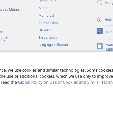
Bethel Tour
Mang
Miting
ra sa Miting
Memoryal
Help
Kombension
Hilikuton
ne
Don
(opens
Eksperiensia
®
ting
new
window)
Bilog nga Kalibutan
Wat
(opens
LIB
new
JW L
window)
a Biblia
 Pagbasa sa Biblia
ence, we use cookies and similar technologies. Some cooki
the use of additional cookies, which we use only to improve 
, read the
Global Policy on Use of Cookies and Similar Tech
nd Tract Society of Pennsylvania.
MGA KASUGTANAN SA PAGGAMIT
|
PR