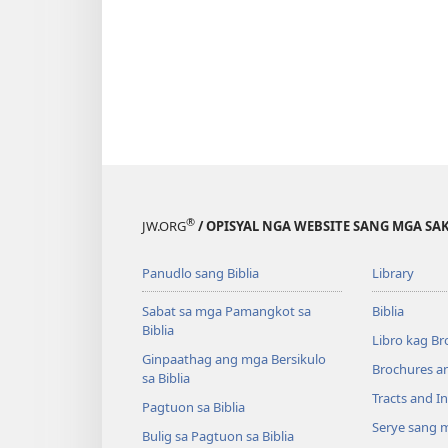
®
JW.ORG
/ OPISYAL NGA WEBSITE SANG MGA SAK
Panudlo sang Biblia
Library
Sabat sa mga Pamangkot sa
Biblia
Biblia
Libro kag Br
Ginpaathag ang mga Bersikulo
Brochures a
sa Biblia
Tracts and In
Pagtuon sa Biblia
Serye sang m
Bulig sa Pagtuon sa Biblia