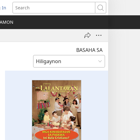
 In
ns
Search
A AMON
ow)
BASAHA SA