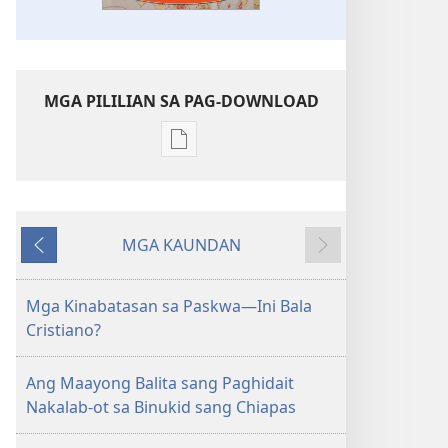
MGA PILILIAN SA PAG-DOWNLOAD
Mga
opsyon
sa
pag-
MGA KAUNDAN
download
Ibalik
Masunod
sang
mga
Mga Kinabatasan sa Paskwa—Ini Bala
publikasyon
Cristiano?
ANG
LALANTAWAN
Ang Maayong Balita sang Paghidait
—
Nakalab-ot sa Binukid sang Chiapas
TULUN-
AN