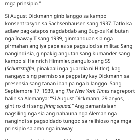
mga prinsipio.”
Si August Dickmann ginbilanggo sa kampo
konsentrasyon sa Sachsenhausen sang 1937. Tatlo ka
adlaw pagkatapos nagdabdab ang Bug-os Kalibutan
nga Inaway II sang 1939, ginmanduan sia nga
pirmahan ang iya papeles sa pagsulod sa militar. Sang
nangindi sia, ginpakig-angutan sang kumander sang
kampo si Heinrich Himmler, pangulo sang SS
(
Schutzstaffel,
pinakaali nga guardia ni Hitler), kag
nangayo sing permiso sa pagpatay kay Dickmann sa
presensia sang tanan iban pa nga bilanggo. Sang
Septiembre 17, 1939, ang
The New York Times
nagreport
halin sa Alemanya: “Si August Dickmann, 29 anyos, . . .
gintiro diri sang
firing squad.”
Ang pamantalaan
nagsiling nga sia ang nahauna nga Aleman nga
nangindi sa pagsoldado tungod sa relihioso nga mga
prinsipio sa amo nga inaway.