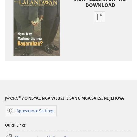
DOWNLOAD
Mga
opsyon
sa
pag-
download
sang
mga
publikasyon
ANG
LALANTAWAN
—
®
JW.ORG
/ OPISYAL NGA WEBSITE SANG MGA SAKSI NI JEHOVA
TULUN-
AN
Appearance Settings
NGA
EDISYON
Quick Links
Mayo 1,