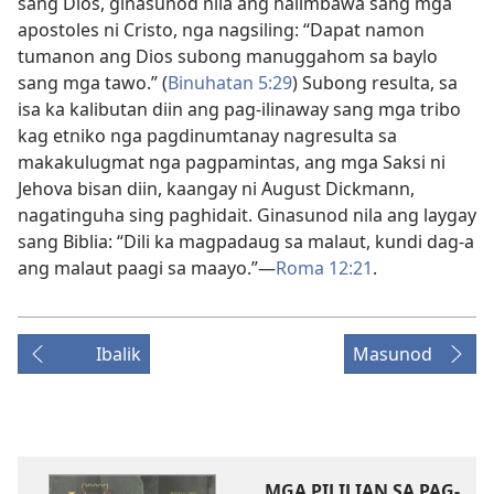
sang Dios, ginasunod nila ang halimbawa sang mga
apostoles ni Cristo, nga nagsiling: “Dapat namon
tumanon ang Dios subong manuggahom sa baylo
sang mga tawo.” (
Binuhatan 5:29
) Subong resulta, sa
isa ka kalibutan diin ang pag-ilinaway sang mga tribo
kag etniko nga pagdinumtanay nagresulta sa
makakulugmat nga pagpamintas, ang mga Saksi ni
Jehova bisan diin, kaangay ni August Dickmann,
nagatinguha sing paghidait. Ginasunod nila ang laygay
sang Biblia: “Dili ka magpadaug sa malaut, kundi dag-a
ang malaut paagi sa maayo.”​—⁠
Roma 12:⁠21
.
Ibalik
Masunod
MGA PILILIAN SA PAG-