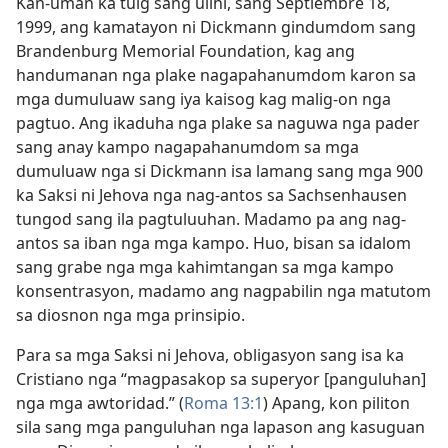
Kan-uman ka tuig sang ulihi, sang Septiembre 18,
1999, ang kamatayon ni Dickmann gindumdom sang
Brandenburg Memorial Foundation, kag ang
handumanan nga plake nagapahanumdom karon sa
mga dumuluaw sang iya kaisog kag malig-on nga
pagtuo. Ang ikaduha nga plake sa naguwa nga pader
sang anay kampo nagapahanumdom sa mga
dumuluaw nga si Dickmann isa lamang sang mga 900
ka Saksi ni Jehova nga nag-antos sa Sachsenhausen
tungod sang ila pagtuluuhan. Madamo pa ang nag-
antos sa iban nga mga kampo. Huo, bisan sa idalom
sang grabe nga mga kahimtangan sa mga kampo
konsentrasyon, madamo ang nagpabilin nga matutom
sa diosnon nga mga prinsipio.
Para sa mga Saksi ni Jehova, obligasyon sang isa ka
Cristiano nga “magpasakop sa superyor [panguluhan]
nga mga awtoridad.” (
Roma 13:1
) Apang, kon piliton
sila sang mga panguluhan nga lapason ang kasuguan