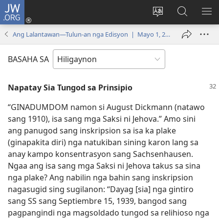
JW.ORG
Mag-
log
Islan
Mangita
IPA
In
ang
sa
AN
Ang Lalantawan—Tulun-an nga Edisyon | Mayo 1, 2000
(opens
lenguahe
JW.ORG
ME
new
sang
BASAHA SA
window)
site
Napatay Sia Tungod sa Prinsipio
“GINADUMDOM namon si August Dickmann (natawo
sang 1910), isa sang mga Saksi ni Jehova.” Amo sini
ang panugod sang inskripsion sa isa ka plake
(ginapakita diri) nga natukiban sining karon lang sa
anay kampo konsentrasyon sang Sachsenhausen.
Ngaa ang isa sang mga Saksi ni Jehova takus sa sina
nga plake? Ang nabilin nga bahin sang inskripsion
nagasugid sing sugilanon: “Dayag [sia] nga gintiro
sang SS sang Septiembre 15, 1939, bangod sang
pagpangindi nga magsoldado tungod sa relihioso nga