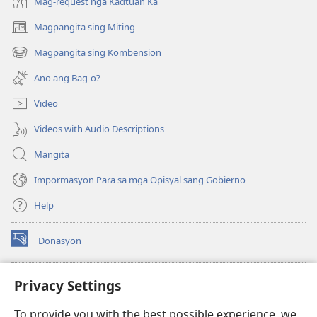
2000
Mag-request nga Kadtuan Ka
Magpangita sing Miting
(opens
new
Magpangita sing Kombension
(opens
window)
new
Ano ang Bag-o?
window)
Video
Videos with Audio Descriptions
Mangita
Impormasyon Para sa mga Opisyal sang Gobierno
Help
Donasyon
(opens
new
window)
Watchtower ONLINE LIBRARY™
Privacy Settings
(opens
new
®
JW Hub
To provide you with the best possible experience, we
window)