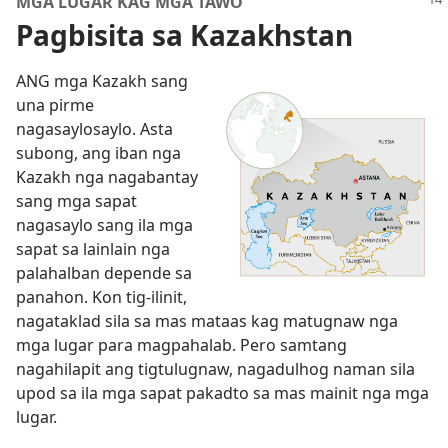
MGA LUGAR KAG MGA TAWO
Pagbisita sa Kazakhstan
ANG mga Kazakh sang
una pirme
nagasaylosaylo. Asta
subong, ang iban nga
Kazakh nga nagabantay
sang mga sapat
nagasaylo sang ila mga
sapat sa lainlain nga
palahalban depende sa
panahon. Kon tig-ilinit,
nagataklad sila sa mas mataas kag matugnaw nga
mga lugar para magpahalab. Pero samtang
nagahilapit ang tigtulugnaw, nagadulhog naman sila
upod sa ila mga sapat pakadto sa mas mainit nga mga
lugar.