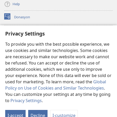
Help
Donasyon
(opens
new
window)
Watchtower ONLINE LIBRARY™
Privacy Settings
(opens
new
®
JW Hub
To provide you with the best possible experience, we
window)
(opens
use cookies and similar technologies. Some cookies
new
JW Library
window)
are necessary to make our website work and cannot
be refused. You can accept or decline the use of
Watchtower Library
additional cookies, which we use only to improve
your experience. None of this data will ever be sold or
used for marketing. To learn more, read the
Global
Policy on Use of Cookies and Similar Technologies
.
You can customize your settings at any time by going
Copyright
© 2026 Watch Tower Bible and Tract Society of Pennsylvania.
MGA KASUGTANAN SA PAGGAMIT
|
PRIVACY POLICY
|
PRIVACY
to
Privacy Settings
.
Ip
SETTINGS
a
I-accept
Decline
I-customize
Li