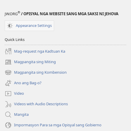
Mga
Dapat
®
JW.ORG
/ OPISYAL NGA WEBSITE SANG MGA SAKSI NI JEHOVA
Himuon
Kon
Appearance Settings
May
Kalamidad
Quick Links
Mag-request nga Kadtuan Ka
Magpangita sing Miting
(opens
new
Magpangita sing Kombension
(opens
window)
new
Ano ang Bag-o?
window)
Video
Videos with Audio Descriptions
Mangita
Impormasyon Para sa mga Opisyal sang Gobierno