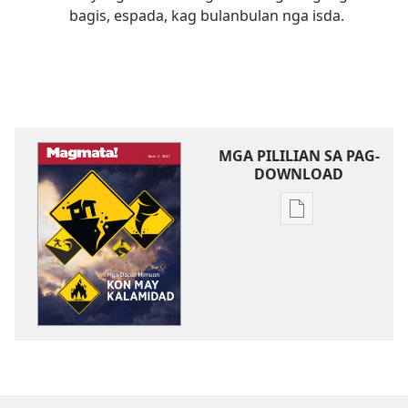
bagis, espada, kag bulanbulan nga isda.
MGA PILILIAN SA PAG-
DOWNLOAD
Mga
opsyon
sa
pag-
download
sang
mga
publikasyon
MAGMATA!