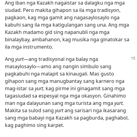
Ang iban nga Kazakh nagaistar sa dalagku nga mga
siudad. Pero makita gihapon sa ila mga tradisyon,
pagkaon, kag mga gamit ang nagasaylosaylo nga
kabuhi sang ila mga katigulangan sang una. Ang mga
Kazakh madamo gid sing napanubli nga mga
binalaybay, ambahanon, kag musika nga ginatokar sa
ila mga instrumento.
Ang
yurt
—ang tradisyonal nga balay nga
masaylosaylo—amo ang nangin simbulo sang
pagkabuhi nga malapit sa kinaugali. Mas gusto
gihapon sang mga manugbantay sang karnero nga
mag-istar sa
yurt,
kag pirme ini ginagamit sang mga
tagasiudad sa espesyal nga mga okasyon. Ginahimo
man nga dalayunan sang mga turista ang mga
yurt.
Makita sa sulod sang
yurt
ang sarisari nga ikasarang
sang mga babayi nga Kazakh sa pagburda, paghabol,
kag paghimo sing karpet.