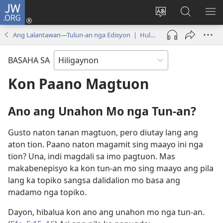
JW.ORG
Mag-
log
Islan
Mangita
IPA
In
ang
sa
AN
Ang Lalantawan—Tulun-an nga Edisyon | Hulyo 2023
(opens
lenguahe
JW.ORG
ME
new
sang
BASAHA SA
window)
site
Kon Paano Magtuon
Ano ang Unahon Mo nga Tun-an?
Gusto naton tanan magtuon, pero diutay lang ang
aton tion. Paano naton magamit sing maayo ini nga
tion? Una, indi magdali sa imo pagtuon. Mas
makabenepisyo ka kon tun-an mo sing maayo ang pila
lang ka topiko sangsa dalidalion mo basa ang
madamo nga topiko.
Dayon, hibalua kon ano ang unahon mo nga tun-an.