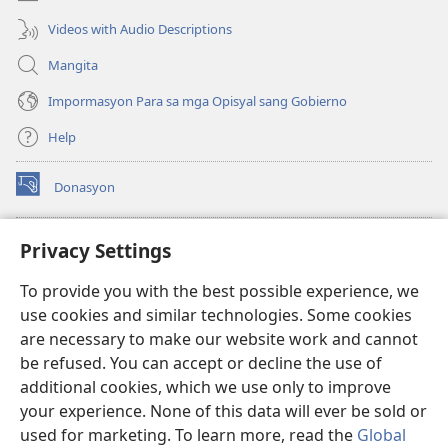
Videos with Audio Descriptions
Mangita
Impormasyon Para sa mga Opisyal sang Gobierno
Help
Donasyon
(opens
new
window)
Watchtower ONLINE LIBRARY™
Privacy Settings
(opens
new
®
JW Hub
To provide you with the best possible experience, we
window)
(opens
use cookies and similar technologies. Some cookies
new
JW Library
window)
are necessary to make our website work and cannot
be refused. You can accept or decline the use of
Watchtower Library
additional cookies, which we use only to improve
your experience. None of this data will ever be sold or
used for marketing. To learn more, read the
Global