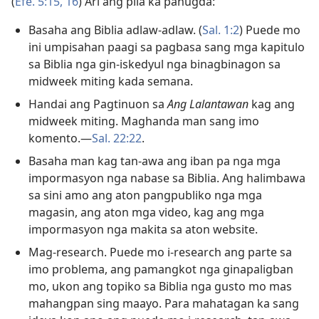
(
Efe. 5:15, 16
) Ari ang pila ka panugda:
Basaha ang Biblia adlaw-adlaw. (
Sal. 1:2
) Puede mo
ini umpisahan paagi sa pagbasa sang mga kapitulo
sa Biblia nga gin-iskedyul nga binagbinagon sa
midweek miting kada semana.
Handai ang Pagtinuon sa
Ang Lalantawan
kag ang
midweek miting. Maghanda man sang imo
komento.—
Sal. 22:22
.
Basaha man kag tan-awa ang iban pa nga mga
impormasyon nga nabase sa Biblia. Ang halimbawa
sa sini amo ang aton pangpubliko nga mga
magasin, ang aton mga video, kag ang mga
impormasyon nga makita sa aton website.
Mag-research. Puede mo i-research ang parte sa
imo problema, ang pamangkot nga ginapaligban
mo, ukon ang topiko sa Biblia nga gusto mo mas
mahangpan sing maayo. Para mahatagan ka sang