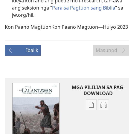
ideya kon ano ang puede mo i-research, tan-awa
ang seksion nga “
Para sa Pagtuon sang Biblia
” sa
jw.org/hil.
Kon Paano MagtuonKon Paano Magtuon—Hulyo 2023
Ibalik
Masunod
MGA PILILIAN SA PAG-
DOWNLOAD
Mga
Mga
opsyon
opsyon
sa
sa
pag-
pag-