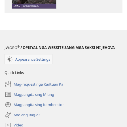
download
download
sang
sang
mga
audio
publikasyon
ANG
ANG
LALANTAWAN
LALANTAWAN
—
—
TULUN-
®
JW.ORG
/ OPISYAL NGA WEBSITE SANG MGA SAKSI NI JEHOVA
TULUN-
AN
AN
NGA
Appearance Settings
NGA
EDISYON
EDISYON
Hulyo 2023
Quick Links
Hulyo 2023
Mag-request nga Kadtuan Ka
Magpangita sing Miting
(opens
new
Magpangita sing Kombension
(opens
window)
new
Ano ang Bag-o?
window)
Video